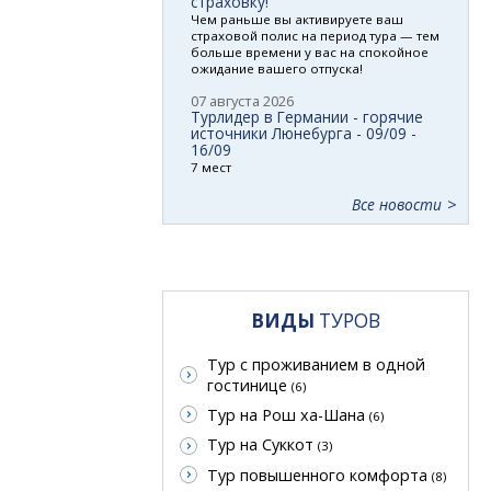
страховку!
Чем раньше вы активируете ваш
страховой полис на период тура — тем
больше времени у вас на спокойное
ожидание вашего отпуска!
07 августа 2026
Турлидер в Германии - горячие
источники Люнебурга - 09/09 -
16/09
7 мест
Все новости
ВИДЫ
ТУРОВ
Тур с проживанием в одной
гостинице
(6)
Тур на Рош ха-Шана
(6)
Тур на Суккот
(3)
Тур повышенного комфорта
(8)