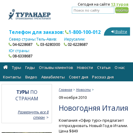
Сегодня на сайте
13 туров
Телефон для заказов:
1-800-100-012
Войти
Север страны:
Тель-Авив:
Иерусалим:
04-6228687
03-6280300
02-6228687
Юг страны:
08-6338687
Туры
Гиды
Отзывы клиентов
Новости
Статьи
О нас
Контакты
Видео
Авиабилеты
Cовет дня
Рассказ дня
Главная
>
Новости
>
ТУРЫ
ПО
09 ноября 2010
СТРАНАМ
Новогодняя Италия
Развернуть все 8
стран
Компания «Офир турс» предлагает
отпраздновать Новый Год в Италии.
Цена $849