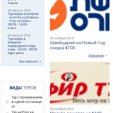
3 места
06 августа 2026
Турлидер в Штирии
- в гостях у Штефана
- Рош ха-Шана -
09/09 - 16/09
5 мест
06 августа 2026
03 ноября 2010
Турлидер в
Швейцария на Новый Год -
Баварии -
изумрудная гладь
скидка $100
озер - 02/09 - 09/09
Одно место
Подробнее
Все новости
ВИДЫ
ТУРОВ
Тур с проживанием
в одной гостинице
(6)
03 ноября 2010
Тур на Рош ха-