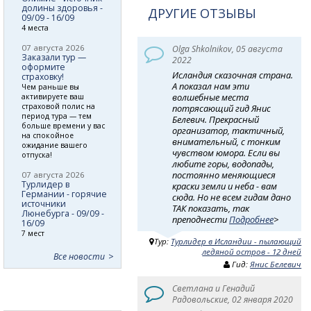
долины здоровья -
ДРУГИЕ ОТЗЫВЫ
09/09 - 16/09
4 места
07 августа 2026
Olga Shkolnikov, 05 августа
Заказали тур —
2022
оформите
Исландия сказочная страна.
страховку!
А показал нам эти
Чем раньше вы
волшебные места
активируете ваш
страховой полис на
потрясающий гид Янис
период тура — тем
Белевич. Прекрасный
больше времени у вас
организатор, тактичный,
на спокойное
внимательный, с тонким
ожидание вашего
чувством юмора. Если вы
отпуска!
любите горы, водопады,
постоянно меняющиеся
07 августа 2026
Турлидер в
краски земли и неба - вам
Германии - горячие
сюда. Но не всем гидам дано
источники
ТАК показать, так
Люнебурга - 09/09 -
преподнести
Подробнее
>
16/09
7 мест
Тур:
Турлидер в Исландии - пылающий
ледяной остров - 12 дней
Все новости
Гид:
Янис Белевич
Светлана и Генадий
Радовольские, 02 января 2020