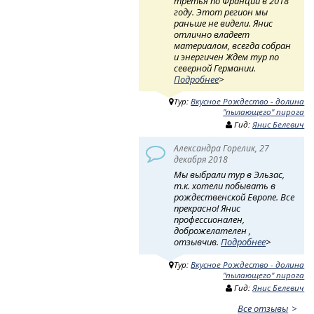
третья по Франции в 2018
году. Этот регион мы
раньше не видели. Янис
отлично владеет
материалом, всегда собран
и энергичен Ждем тур по
северной Германии.
Подробнее
>
Тур:
Вкусное Рождество - долина
"пылающего" пирога
Гид:
Янис Белевич
Александра Горелик, 27
декабря 2018
Мы выбрали тур в Эльзас,
т.к. хотели побывать в
рождественской Европе. Все
прекрасно! Янис
профессионален,
доброжелателен ,
отзывчив.
Подробнее
>
Тур:
Вкусное Рождество - долина
"пылающего" пирога
Гид:
Янис Белевич
Все отзывы