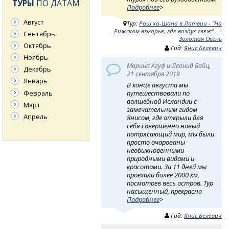
ТУРЫ
ПО ДАТАМ
Подробнее
>
Август
Тур:
Рош ха-Шана в Латвии - "На
Рижском взморье, где воздух свеж"... -
Сентябрь
Золотая Осень
Октябрь
Гид:
Янис Белевич
Ноябрь
Марина Агуф и Леонид Байц,
Декабрь
21 сентября 2019
Январь
В конце августа мы
Февраль
путешествовали по
волшебной Исландии с
Март
замечательным гидом
Апрель
Янисом, где открыли для
себя совершенно новый
потрясающий мир, мы были
просто очарованы
необыкновенными
природными видами и
красотами. За 11 дней мы
проехали более 2000 км,
посмотрев весь остров. Тур
насыщенный, прекрасно
Подробнее
>
Гид:
Янис Белевич