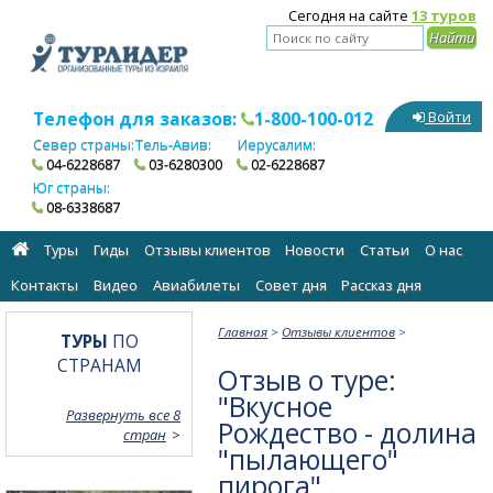
Сегодня на сайте
13 туров
Телефон для заказов:
1-800-100-012
Войти
Север страны:
Тель-Авив:
Иерусалим:
04-6228687
03-6280300
02-6228687
Юг страны:
08-6338687
Туры
Гиды
Отзывы клиентов
Новости
Статьи
О нас
Контакты
Видео
Авиабилеты
Cовет дня
Рассказ дня
Главная
>
Отзывы клиентов
>
ТУРЫ
ПО
СТРАНАМ
Отзыв о туре:
"Вкусное
Развернуть все 8
Рождество - долина
стран
"пылающего"
пирога"