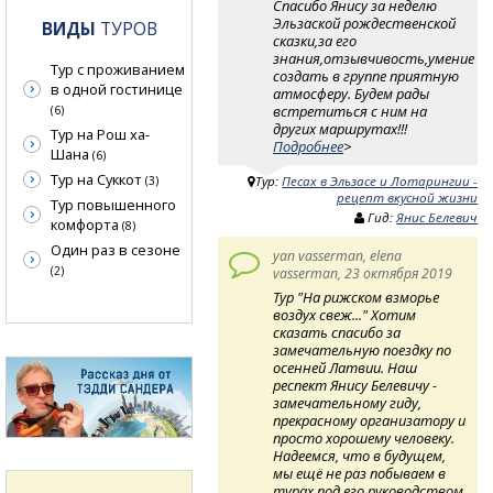
Спасибо Янису за неделю
Эльзаской рождественской
ВИДЫ
ТУРОВ
сказки,за его
знания,отзывчивость,умение
Тур с проживанием
создать в группе приятную
в одной гостинице
атмосферу. Будем рады
встретиться с ним на
(6)
других маршрутах!!!
Тур на Рош ха-
Подробнее
>
Шана
(6)
Тур на Суккот
(3)
Тур:
Песах в Эльзасе и Лотарингии -
рецепт вкусной жизни
Тур повышенного
Гид:
Янис Белевич
комфорта
(8)
Один раз в сезоне
yan vasserman, elena
(2)
vasserman, 23 октября 2019
Тур "На рижском взморье
воздух свеж..." Хотим
сказать спасибо за
замечательную поездку по
осенней Латвии. Наш
респект Янису Белевичу -
замечательному гиду,
прекрасному организатору и
просто хорошему человеку.
Надеемся, что в будущем,
мы ещё не раз побываем в
турах под его руководством.