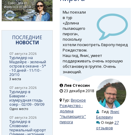
Мы поехали
в тур
«Долина
пылающего
пирога»,
ПОСЛЕДНИЕ
поскольку
НОВОСТИ
хотели посмотреть Европу перед
Рождеством.
07 августа 2026
Наш гид, Янис, умеет
Турлидер на
поддерживать очень хорошую
Мадейре - зеленый
обстановку в группе. Очень
остров в океане - 5*
- 10 дней - 11/10 -
знающий.
20/10
3 места
Лев Стессин
07 августа 2026
23 декабря 2018
Турлидер в
Баварии -
Тур:
Вкусное
изумрудная гладь
озер - 02/09 - 09/09
Рождество -
Одно место
долина
Гид:
Янис
"пылающего"
Белевич
07 августа 2026
Турлидер в
пирога
О гиде
27
Словении -
отзывов
термальный курорт
Олимие - источник