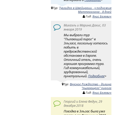
Тур:
Турлидер в Швейцарии - у подножия
Маттерхорна - 8 дней
Гид:
Янис Белевич
Михаэль и Марина Дахис, 03
января 2019
Мы выбрали тур
"Пылающий пирог" в
Эльзасе, поскольку хотелось
побыть в
предрождественской
обстановке в Европе.
Отличный отель, очень
хорошая программа тура.
Гид коммуникабельный,
эрудированный,
пунктуальный.
Подробнее
>
Тур:
Вкусное Рождество - долина
"пылающего" пирога
Гид:
Янис Белевич
Георгий и Елена Федун, 29
декабря 2018
Поездка в Эльзас была уже