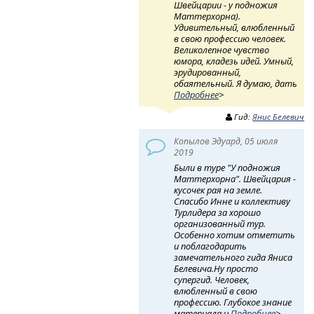
Швейцарии - у подножия
Маттерхорна).
Удивительный, влюбленный
в свою профессию человек.
Великолепное чувство
юмора, кладезь идей. Умный,
эрудированный,
обаятельный. Я думаю, дать
Подробнее
>
Гид:
Янис Белевич
Копылов Эдуард, 05 июля
2019
Были в туре "У подножия
Маттерхорна". Швейцария -
кусочек рая на земле.
Спасибо Инне и коллективу
Турлидера за хорошо
организованный тур.
Особенно хотим отметить
и поблагодарить
замечательного гида Яниса
Белевича.Ну просто
супергид. Человек,
влюбленный в свою
профессию. Глубокое знание
материала и
Подробнее
>