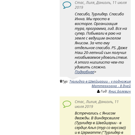
Стас, Лиля, Даниэль, 11 июля
2019
Спасибо, Турлидер. Спасибо
Инна. Мы просто в
восторге. Организация
тура, программа, гид. Все на
супер. Побывали в раю на
земле с ведущим ангелом
Янисом. За что ему
отдельное спасибо. PS. Даже
Наш 20-летний сын получил
незабываемое удовольствие.
А этого нигилиста чем-то
удивить сложно.
Подробнее
>
Тур:
Турлидер в Швейцарии - у подножия
Маттерхорна - 8 дней
Гид:
Янис Белевич
Стас, Лилия, Даниэль, 11
июля 2019
Встречались с Янисом
дважды. В Виндерсвилле
(Турлидер в Швейцарии - в
сердце Альп (тур со вкусом))
и в Церматте ("Турлидер в