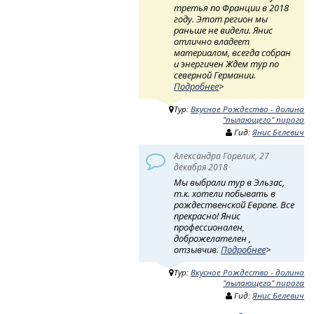
третья по Франции в 2018
году. Этот регион мы
раньше не видели. Янис
отлично владеет
материалом, всегда собран
и энергичен Ждем тур по
северной Германии.
Подробнее
>
Тур:
Вкусное Рождество - долина
"пылающего" пирога
Гид:
Янис Белевич
Александра Горелик, 27
декабря 2018
Мы выбрали тур в Эльзас,
т.к. хотели побывать в
рождественской Европе. Все
прекрасно! Янис
профессионален,
доброжелателен ,
отзывчив.
Подробнее
>
Тур:
Вкусное Рождество - долина
"пылающего" пирога
Гид:
Янис Белевич