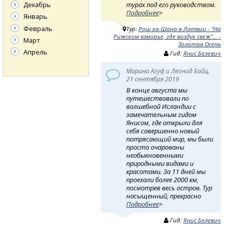
турах под его руководством.
Декабрь
Подробнее
>
Январь
Февраль
Тур:
Рош ха-Шана в Латвии - "На
Рижском взморье, где воздух свеж"... -
Март
Золотая Осень
Апрель
Гид:
Янис Белевич
Марина Агуф и Леонид Байц,
21 сентября 2019
В конце августа мы
путешествовали по
волшебной Исландии с
замечательным гидом
Янисом, где открыли для
себя совершенно новый
потрясающий мир, мы были
просто очарованы
необыкновенными
природными видами и
красотами. За 11 дней мы
проехали более 2000 км,
посмотрев весь остров. Тур
насыщенный, прекрасно
Подробнее
>
Гид:
Янис Белевич