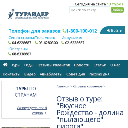
Сегодня на сайте
13 туров
Телефон для заказов:
1-800-100-012
Войти
Север страны:
Тель-Авив:
Иерусалим:
04-6228687
03-6280300
02-6228687
Юг страны:
08-6338687
Туры
Гиды
Отзывы клиентов
Новости
Статьи
О нас
Контакты
Видео
Авиабилеты
Cовет дня
Рассказ дня
Главная
>
Отзывы клиентов
>
ТУРЫ
ПО
СТРАНАМ
Отзыв о туре:
"Вкусное
Развернуть все 8
Рождество - долина
стран
"пылающего"
пирога"