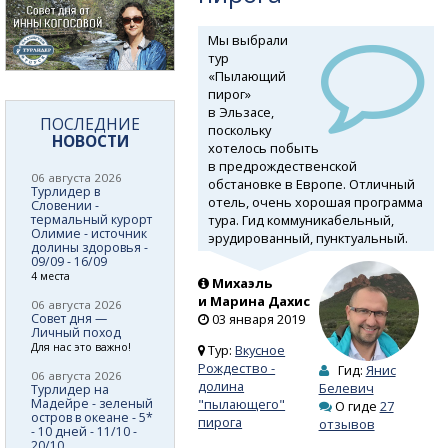
Мы выбрали
тур
«Пылающий
пирог»
в Эльзасе,
ПОСЛЕДНИЕ
поскольку
НОВОСТИ
хотелось побыть
в предрождественской
06 августа 2026
обстановке в Европе. Отличный
Турлидер в
отель, очень хорошая программа
Словении -
тура. Гид коммуникабельный,
термальный курорт
Олимие - источник
эрудированный, пунктуальный.
долины здоровья -
09/09 - 16/09
4 места
Михаэль
и Марина Дахис
06 августа 2026
Совет дня —
03 января 2019
Личный поход
Для нас это важно!
Тур:
Вкусное
Рождество -
Гид:
Янис
06 августа 2026
долина
Белевич
Турлидер на
Мадейре - зеленый
"пылающего"
О гиде
27
остров в океане - 5*
пирога
отзывов
- 10 дней - 11/10 -
20/10