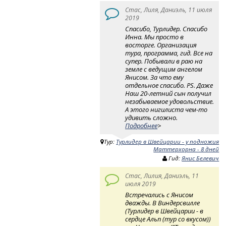
Стас, Лиля, Даниэль, 11 июля
2019
Спасибо, Турлидер. Спасибо
Инна. Мы просто в
восторге. Организация
тура, программа, гид. Все на
супер. Побывали в раю на
земле с ведущим ангелом
Янисом. За что ему
отдельное спасибо. PS. Даже
Наш 20-летний сын получил
незабываемое удовольствие.
А этого нигилиста чем-то
удивить сложно.
Подробнее
>
Тур:
Турлидер в Швейцарии - у подножия
Маттерхорна - 8 дней
Гид:
Янис Белевич
Стас, Лилия, Даниэль, 11
июля 2019
Встречались с Янисом
дважды. В Виндерсвилле
(Турлидер в Швейцарии - в
сердце Альп (тур со вкусом))