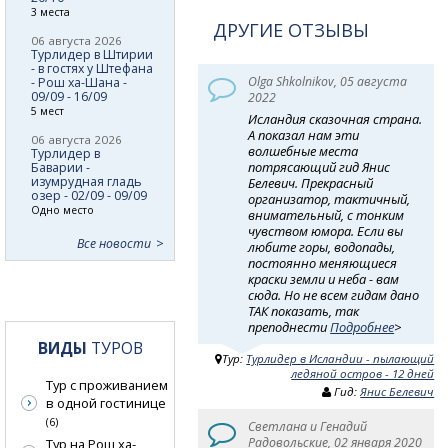
3 места
ДРУГИЕ ОТЗЫВЫ
06 августа 2026
Турлидер в Штирии
- в гостях у Штефана
Olga Shkolnikov, 05 августа
- Рош ха-Шана -
09/09 - 16/09
2022
5 мест
Исландия сказочная страна.
А показал нам эти
06 августа 2026
волшебные места
Турлидер в
потрясающий гид Янис
Баварии -
изумрудная гладь
Белевич. Прекрасный
озер - 02/09 - 09/09
организатор, тактичный,
Одно место
внимательный, с тонким
чувством юмора. Если вы
Все новости
любите горы, водопады,
постоянно меняющиеся
краски земли и неба - вам
сюда. Но не всем гидам дано
ТАК показать, так
преподнести
Подробнее
>
ВИДЫ
ТУРОВ
Тур:
Турлидер в Исландии - пылающий
ледяной остров - 12 дней
Тур с проживанием
Гид:
Янис Белевич
в одной гостинице
(6)
Светлана и Генадий
Радовольские, 02 января 2020
Тур на Рош ха-