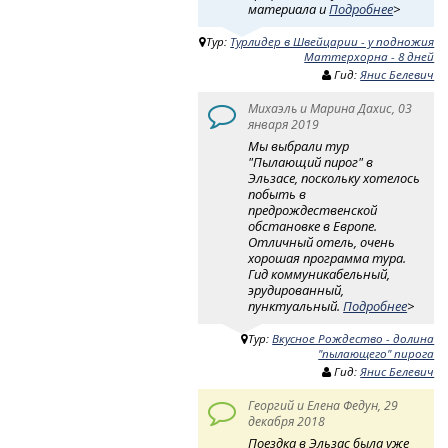
материала и
Подробнее
>
Тур:
Турлидер в Швейцарии - у подножия
Маттерхорна - 8 дней
Гид:
Янис Белевич
Михаэль и Марина Дахис, 03
января 2019
Мы выбрали тур
"Пылающий пирог" в
Эльзасе, поскольку хотелось
побыть в
предрождественской
обстановке в Европе.
Отличный отель, очень
хорошая программа тура.
Гид коммуникабельный,
эрудированный,
пунктуальный.
Подробнее
>
Тур:
Вкусное Рождество - долина
"пылающего" пирога
Гид:
Янис Белевич
Георгий и Елена Федун, 29
декабря 2018
Поездка в Эльзас была уже