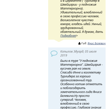
и в Церматте ("Турлидер в
Швейцарии - у подножия
Маттерхорна).
Удивительный, влюбленный
в свою профессию человек.
Великолепное чувство
юмора, кладезь идей. Умный,
эрудированный,
обаятельный. Я думаю, дать
Подробнее
>
Гид:
Янис Белевич
Копылов Эдуард, 05 июля
2019
Были в туре "У подножия
Маттерхорна". Швейцария -
кусочек рая на земле.
Спасибо Инне и коллективу
Турлидера за хорошо
организованный тур.
Особенно хотим отметить
и поблагодарить
замечательного гида Яниса
Белевича.Ну просто
супергид. Человек,
влюбленный в свою
профессию. Глубокое знание