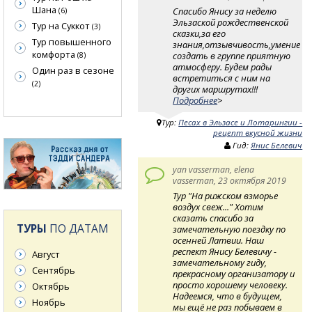
Шана
Спасибо Янису за неделю
(6)
Эльзаской рождественской
Тур на Суккот
(3)
сказки,за его
Тур повышенного
знания,отзывчивость,умение
комфорта
создать в группе приятную
(8)
атмосферу. Будем рады
Один раз в сезоне
встретиться с ним на
(2)
других маршрутах!!!
Подробнее
>
Тур:
Песах в Эльзасе и Лотарингии -
рецепт вкусной жизни
Гид:
Янис Белевич
yan vasserman, elena
vasserman, 23 октября 2019
Тур "На рижском взморье
воздух свеж..." Хотим
сказать спасибо за
ТУРЫ
ПО ДАТАМ
замечательную поездку по
осенней Латвии. Наш
респект Янису Белевичу -
Август
замечательному гиду,
Сентябрь
прекрасному организатору и
просто хорошему человеку.
Октябрь
Надеемся, что в будущем,
Ноябрь
мы ещё не раз побываем в