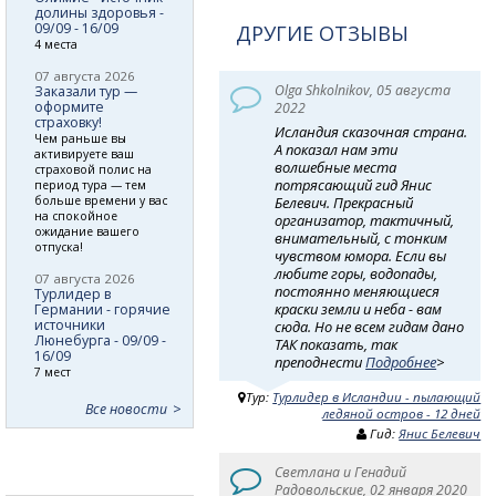
долины здоровья -
09/09 - 16/09
ДРУГИЕ ОТЗЫВЫ
4 места
07 августа 2026
Olga Shkolnikov, 05 августа
Заказали тур —
оформите
2022
страховку!
Исландия сказочная страна.
Чем раньше вы
А показал нам эти
активируете ваш
волшебные места
страховой полис на
потрясающий гид Янис
период тура — тем
больше времени у вас
Белевич. Прекрасный
на спокойное
организатор, тактичный,
ожидание вашего
внимательный, с тонким
отпуска!
чувством юмора. Если вы
любите горы, водопады,
07 августа 2026
постоянно меняющиеся
Турлидер в
краски земли и неба - вам
Германии - горячие
источники
сюда. Но не всем гидам дано
Люнебурга - 09/09 -
ТАК показать, так
16/09
преподнести
Подробнее
>
7 мест
Тур:
Турлидер в Исландии - пылающий
Все новости
ледяной остров - 12 дней
Гид:
Янис Белевич
Светлана и Генадий
Радовольские, 02 января 2020