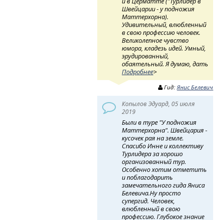
и в Церматте ("Турлидер в
Швейцарии - у подножия
Маттерхорна).
Удивительный, влюбленный
в свою профессию человек.
Великолепное чувство
юмора, кладезь идей. Умный,
эрудированный,
обаятельный. Я думаю, дать
Подробнее
>
Гид:
Янис Белевич
Копылов Эдуард, 05 июля
2019
Были в туре "У подножия
Маттерхорна". Швейцария -
кусочек рая на земле.
Спасибо Инне и коллективу
Турлидера за хорошо
организованный тур.
Особенно хотим отметить
и поблагодарить
замечательного гида Яниса
Белевича.Ну просто
супергид. Человек,
влюбленный в свою
профессию. Глубокое знание