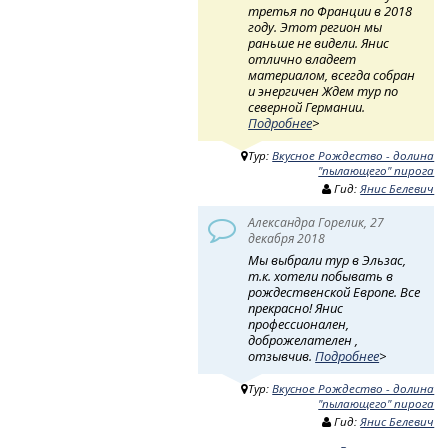
третья по Франции в 2018
году. Этот регион мы
раньше не видели. Янис
отлично владеет
материалом, всегда собран
и энергичен Ждем тур по
северной Германии.
Подробнее
>
Тур:
Вкусное Рождество - долина
"пылающего" пирога
Гид:
Янис Белевич
Александра Горелик, 27
декабря 2018
Мы выбрали тур в Эльзас,
т.к. хотели побывать в
рождественской Европе. Все
прекрасно! Янис
профессионален,
доброжелателен ,
отзывчив.
Подробнее
>
Тур:
Вкусное Рождество - долина
"пылающего" пирога
Гид:
Янис Белевич