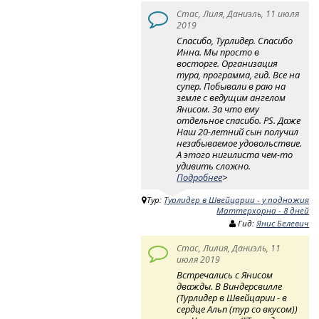
Стас, Лиля, Даниэль, 11 июля
2019
Спасибо, Турлидер. Спасибо
Инна. Мы просто в
восторге. Организация
тура, программа, гид. Все на
супер. Побывали в раю на
земле с ведущим ангелом
Янисом. За что ему
отдельное спасибо. PS. Даже
Наш 20-летний сын получил
незабываемое удовольствие.
А этого нигилиста чем-то
удивить сложно.
Подробнее
>
Тур:
Турлидер в Швейцарии - у подножия
Маттерхорна - 8 дней
Гид:
Янис Белевич
Стас, Лилия, Даниэль, 11
июля 2019
Встречались с Янисом
дважды. В Виндерсвилле
(Турлидер в Швейцарии - в
сердце Альп (тур со вкусом))