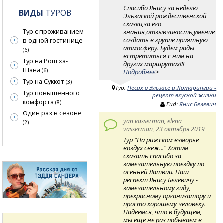
Спасибо Янису за неделю
ВИДЫ
ТУРОВ
Эльзаской рождественской
сказки,за его
Тур с проживанием
знания,отзывчивость,умение
создать в группе приятную
в одной гостинице
атмосферу. Будем рады
(6)
встретиться с ним на
Тур на Рош ха-
других маршрутах!!!
Шана
(6)
Подробнее
>
Тур на Суккот
(3)
Тур:
Песах в Эльзасе и Лотарингии -
Тур повышенного
рецепт вкусной жизни
комфорта
(8)
Гид:
Янис Белевич
Один раз в сезоне
yan vasserman, elena
(2)
vasserman, 23 октября 2019
Тур "На рижском взморье
воздух свеж..." Хотим
сказать спасибо за
замечательную поездку по
осенней Латвии. Наш
респект Янису Белевичу -
замечательному гиду,
прекрасному организатору и
просто хорошему человеку.
Надеемся, что в будущем,
мы ещё не раз побываем в