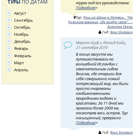
ТУРЫ
ПО ДАТАМ
турах под его руководством.
Подробнее
>
Август
Тур:
Рош ха-Шана в Латвии - "На
Сентябрь
Рижском взморье, где воздух свеж"... -
Золотая Осень
Октябрь
Гид:
Янис Белевич
Ноябрь
Декабрь
Марина Агуф и Леонид Байц,
21 сентября 2019
Январь
В конце августа мы
Февраль
путешествовали по
Март
волшебной Исландии с
замечательным гидом
Апрель
Янисом, где открыли для
себя совершенно новый
потрясающий мир, мы были
просто очарованы
необыкновенными
природными видами и
красотами. За 11 дней мы
проехали более 2000 км,
посмотрев весь остров. Тур
насыщенный, прекрасно
Подробнее
>
Гид:
Янис Белевич