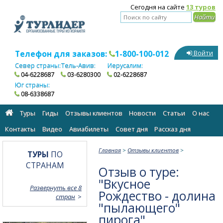
Сегодня на сайте
13 туров
Телефон для заказов:
1-800-100-012
Войти
Север страны:
Тель-Авив:
Иерусалим:
04-6228687
03-6280300
02-6228687
Юг страны:
08-6338687
Туры
Гиды
Отзывы клиентов
Новости
Статьи
О нас
Контакты
Видео
Авиабилеты
Cовет дня
Рассказ дня
Главная
>
Отзывы клиентов
>
ТУРЫ
ПО
СТРАНАМ
Отзыв о туре:
"Вкусное
Развернуть все 8
Рождество - долина
стран
"пылающего"
пирога"