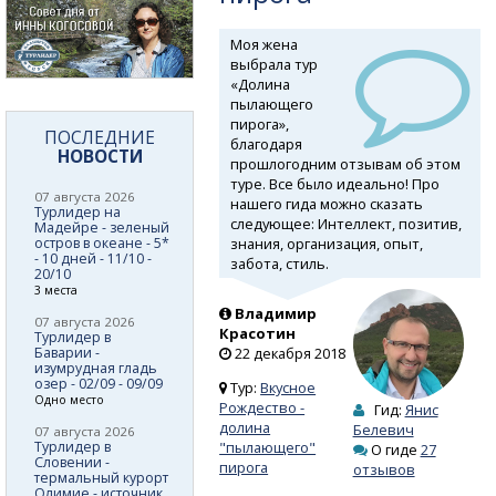
Моя жена
выбрала тур
«Долина
пылающего
пирога»,
ПОСЛЕДНИЕ
благодаря
НОВОСТИ
прошлогодним отзывам об этом
туре. Все было идеально! Про
07 августа 2026
нашего гида можно сказать
Турлидер на
следующее: Интеллект, позитив,
Мадейре - зеленый
знания, организация, опыт,
остров в океане - 5*
- 10 дней - 11/10 -
забота, стиль.
20/10
3 места
Владимир
07 августа 2026
Красотин
Турлидер в
Баварии -
22 декабря 2018
изумрудная гладь
озер - 02/09 - 09/09
Тур:
Вкусное
Одно место
Рождество -
Гид:
Янис
долина
Белевич
07 августа 2026
Турлидер в
"пылающего"
О гиде
27
Словении -
пирога
отзывов
термальный курорт
Олимие - источник