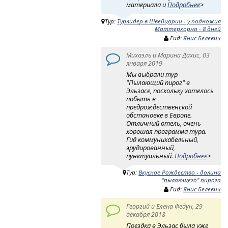
материала и
Подробнее
>
Тур:
Турлидер в Швейцарии - у подножия
Маттерхорна - 8 дней
Гид:
Янис Белевич
Михаэль и Марина Дахис, 03
января 2019
Мы выбрали тур
"Пылающий пирог" в
Эльзасе, поскольку хотелось
побыть в
предрождественской
обстановке в Европе.
Отличный отель, очень
хорошая программа тура.
Гид коммуникабельный,
эрудированный,
пунктуальный.
Подробнее
>
Тур:
Вкусное Рождество - долина
"пылающего" пирога
Гид:
Янис Белевич
Георгий и Елена Федун, 29
декабря 2018
Поездка в Эльзас была уже