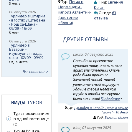
Тур:
Песах в
Гид:
Евгения
3 места
Нормандии -
Коган
каприз Атлантики
06 августа 2026
О гиде
63
Турлидер в Штирии
(цветение
отзыва
- в гостях у Штефана
яблони)
- Рош ха-Шана -
09/09 - 16/09
5 мест
ДРУГИЕ ОТЗЫВЫ
06 августа 2026
Турлидер в
Баварии -
изумрудная гладь
Larisa, 07 августа 2025
озер - 02/09 - 09/09
Спасибо за прекрасное
Одно место
путешествие, очень много
ярких впечатлений! Очень
Все новости
рада была пройти с
Женечкой новый, такой
увлекательный маршрут.
Удачи в твоём нелёгком
труде и чтобы все группы
были как наша!
Подробнее
>
ВИДЫ
ТУРОВ
Тур:
Турлидер в Савойе - уют в стиле
"шале" - 10 дней
Тур с проживанием
Гид:
Евгения Коган
в одной гостинице
(6)
Irina, 07 августа 2025
Тур на Рош ха-