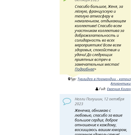
Спасибо большое, Женя, за
лёгкую, французскую и
теплую атмосферу в
немаленьком, отдыхающем
коллективе! Спасибо всем
участникам коллектива за
доброжелательность и
солидарность во всех
мероприятиях! Всем всем
здоровья, спокойствия и
удачи! До следующих
приятных встреч в
замечательных местах!
Подробнее
>
Тур:
Турлидер в Нормандии - каприз
Атлантики
Гид:
Евгения Коган
Нелли Полушин, 12 октября
2023
Женечка, обнимаю с
любовью, спасибо за ваше
большое сердце, доброе
отношение к каждому,
восхищаюсь вашим юмором,
огромное удовольствие!