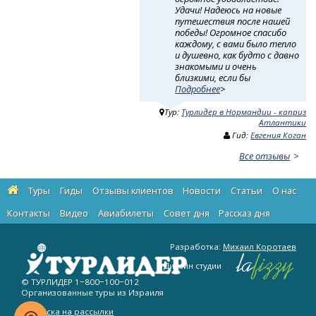
Удачи! Надеюсь на новые
путешествия после нашей
победы! Огромное спасибо
каждому, с вами было тепло
и душевно, как будто с давно
знакомыми и очень
близкими, если бы
Подробнее
>
Тур:
Турлидер в Нормандии - каприз
Атлантики
Гид:
Евгения Коган
Все отзывы
Туры
Гиды
Отзывы клиентов
Новости
Статьи
О нас
Контакты
Видео
Авиабилеты
Cовет дня
Рассказ дня
Разработка:
Михаил Коротаев
Дизайн студии
© ТУРЛИДЕР
1−800−100−012
Организованные туры из Израиля
Подписка на рассылки