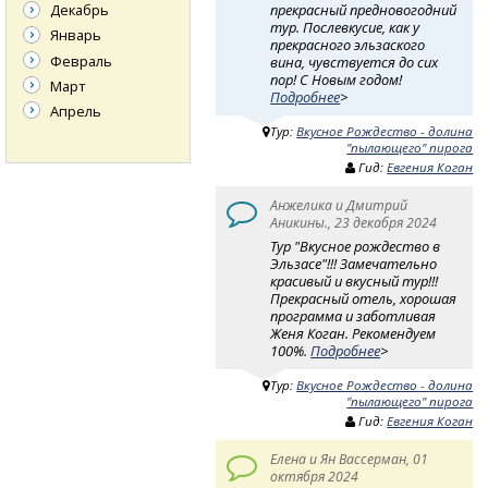
прекрасный предновогодний
Декабрь
тур. Послевкусие, как у
Январь
прекрасного эльзаского
Февраль
вина, чувствуется до сих
пор! С Новым годом!
Март
Подробнее
>
Апрель
Тур:
Вкусное Рождество - долина
"пылающего" пирога
Гид:
Евгения Коган
Анжелика и Дмитрий
Аникины., 23 декабря 2024
Тур "Вкусное рождество в
Эльзасе"!!! Замечательно
красивый и вкусный тур!!!
Прекрасный отель, хорошая
программа и заботливая
Женя Коган. Рекомендуем
100%.
Подробнее
>
Тур:
Вкусное Рождество - долина
"пылающего" пирога
Гид:
Евгения Коган
Елена и Ян Вассерман, 01
октября 2024