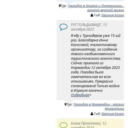
Тур:
Турлидер в Эльзасе и Лотарингии -
рецепт вкусной жизни
Гид:
Евгения Коган
РУТ ГОЛЬДШМИДГ, 15
октября 2023
Я еду с Турлидером уже 15-ый
раз. Благодарна Инне
Когосовой, талантливому
организатору, за создание
такого необыкновенного
туристического агентства.
Сейчас приехала из
Нормандии 12 октября 2023
года. Поездка была
замечательная во всех
отношениях. Прекрасно
спланирована! Только война
в Израиле конечно
Подробнее
>
Тур:
Турлидер в Нормандии - каприз
Атлантики
Гид:
Евгения Коган
Елена Прокопенко, 12
октября 2023