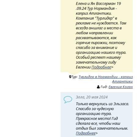
Елена и Ян Вассерман 19
.09.24 Тур Нормандия -
каприз Атлантики.
Компания "Турлидер" в
рекламе не нуждается. Там
всегда аншлаг и места в
любом направлении
расхватываются, как
горячие пирожки, поэтому
спасибо за внимание и
организацию нашего тура.
Особый респект нашему
замечательному гиду
Евгении
Подробнее
>
Тур:
Турлидер в Нормандии - каприз
Атлантики
Гид:
Евгения Коган
Элла, 20 мая 2024
Только вернулись из Эльзаса.
Спасибо за чудесную
организацию тура.
Прекрасное место! Гид
сделала все, чтобы наш
отдых был замечательным.
Подробнее
>