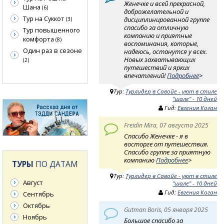
Женечке и всей прекрасной,
Шана
(6)
доброжелательной и
Тур на Суккот
дисциплинированной группе
(3)
спасибо за отличную
Тур повышенного
компанию и приятные
комфорта
(8)
воспоминания, которые,
Один раз в сезоне
надеюсь, останутся у всех.
Новых захватывающих
(2)
путешествий и ярких
впечатлений!
Подробнее
>
Тур:
Турлидер в Савойе - уют в стиле
"шале" - 10 дней
Гид:
Евгения Коган
Freidin Mira, 07 августа 2025
Спасибо Женечке - я в
восторге от путешествия.
Спасибо группе за приятную
компанию
Подробнее
>
ТУРЫ
ПО ДАТАМ
Тур:
Турлидер в Савойе - уют в стиле
Август
"шале" - 10 дней
Гид:
Евгения Коган
Сентябрь
Октябрь
Gutman Boris, 05 января 2025
Ноябрь
Большое спасибо за