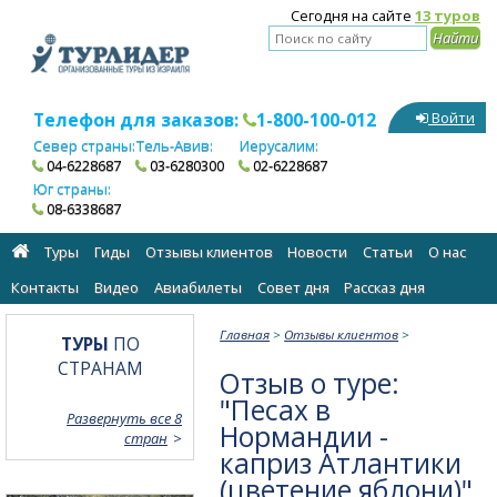
Сегодня на сайте
13 туров
Телефон для заказов:
1-800-100-012
Войти
Север страны:
Тель-Авив:
Иерусалим:
04-6228687
03-6280300
02-6228687
Юг страны:
08-6338687
Туры
Гиды
Отзывы клиентов
Новости
Статьи
О нас
Контакты
Видео
Авиабилеты
Cовет дня
Рассказ дня
Главная
>
Отзывы клиентов
>
ТУРЫ
ПО
СТРАНАМ
Отзыв о туре:
"Песах в
Развернуть все 8
Нормандии -
стран
каприз Атлантики
(цветение яблони)"