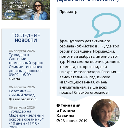
Просмотр
ПОСЛЕДНИЕ
НОВОСТИ
французского детективного
сериала «Убийство в …» , где три
серии посвящены Нормандии,
06 августа 2026
Турлидер в
помог нам выбрать именно этот
Словении -
тур. И мы смогли воочию увидеть
термальный курорт
те места, которые видели
Олимие - источник
долины здоровья -
на экране телевизора! Евгения —
09/09 - 16/09
замечательный гид, высоко
4 места
квалифцированная, очень
внимательная, выше всех
06 августа 2026
Совет дня —
похвал! Спасибо огромное!
Личный поход
Для нас это важно!
Геннадий
06 августа 2026
и Полина
Турлидер на
Мадейре - зеленый
Хавкины
остров в океане - 5*
28 апреля 2019
- 10 дней - 11/10 -
20/10