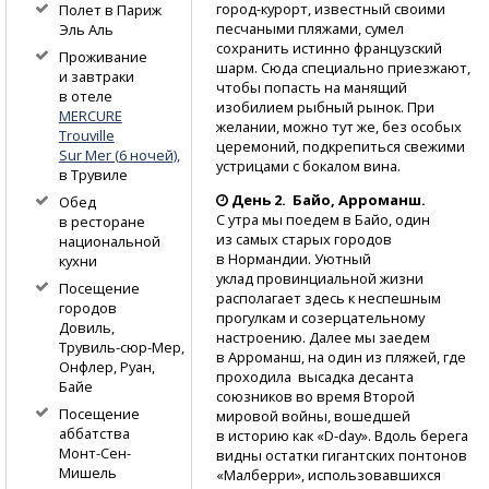
город-курорт,
известный своими
Полет в Париж
песчаными пляжами, сумел
Эль Аль
сохранить истинно французский
Проживание
шарм. Сюда специально приезжают,
и завтраки
чтобы попасть на манящий
в отеле
изобилием рыбный рынок. При
MERCURE
желании, можно тут же, без особых
Trouville
церемоний, подкрепиться свежими
Sur Mer (6 ночей),
устрицами с бокалом вина.
в Трувиле
День 2. Байо, Арроманш.
Обед
С утра мы поедем в Байо, один
в ресторане
из самых старых городов
национальной
в Нормандии. Уютный
кухни
уклад провинциальной жизни
Посещение
располагает здесь к неспешным
городов
прогулкам и созерцательному
Довиль,
настроению. Далее мы заедем
Трувиль-сюр-Мер,
в Арроманш, на один из пляжей, где
Онфлер, Руан,
проходила высадка десанта
Байе
союзников во время Второй
Посещение
мировой войны, вошедшей
аббатства
в историю как
«D-day».
Вдоль берега
Монт-Сен-
видны остатки гигантских понтонов
Мишель
«Малберри», использовавшихся