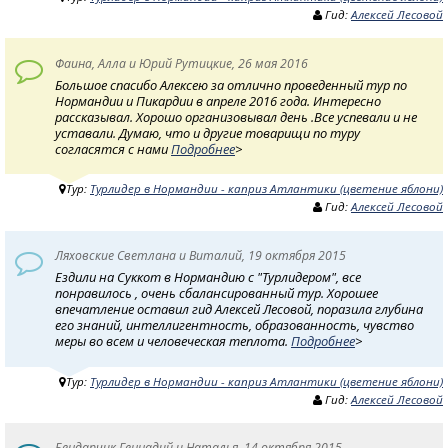
Гид:
Алексей Лесовой
Фаина, Алла и Юрий Рутицкие, 26 мая 2016
Большое спасибо Алексею за отлично проведенный тур по
Нормандии и Пикардии в апреле 2016 года. Интересно
рассказывал. Хорошо организовывал день .Все успевали и не
уставали. Думаю, что и другие товарищи по туру
согласятся с нами
Подробнее
>
Тур:
Турлидер в Нормандии - каприз Атлантики (цветение яблони)
Гид:
Алексей Лесовой
Ляховские Светлана и Виталий, 19 октября 2015
Ездили на Суккот в Нормандию с "Турлидером", все
понравилось , очень сбалансированный тур. Хорошее
впечатление оставил гид Алексей Лесовой, поразила глубина
его знаний, интеллигентность, образованность, чувство
меры во всем и человеческая теплота.
Подробнее
>
Тур:
Турлидер в Нормандии - каприз Атлантики (цветение яблони)
Гид:
Алексей Лесовой
Бендарчик Геннадий и Наталья, 14 октября 2015