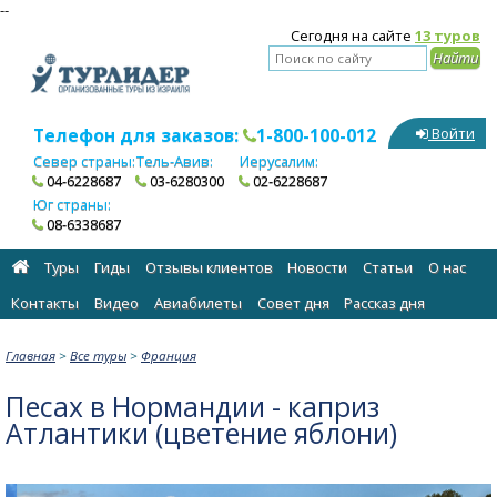
--
Сегодня на сайте
13 туров
Телефон для заказов:
1-800-100-012
Войти
Север страны:
Тель-Авив:
Иерусалим:
04-6228687
03-6280300
02-6228687
Юг страны:
08-6338687
Туры
Гиды
Отзывы клиентов
Новости
Статьи
О нас
Контакты
Видео
Авиабилеты
Cовет дня
Рассказ дня
Главная
>
Все туры
>
Франция
Песах в Нормандии - каприз
Атлантики (цветение яблони)