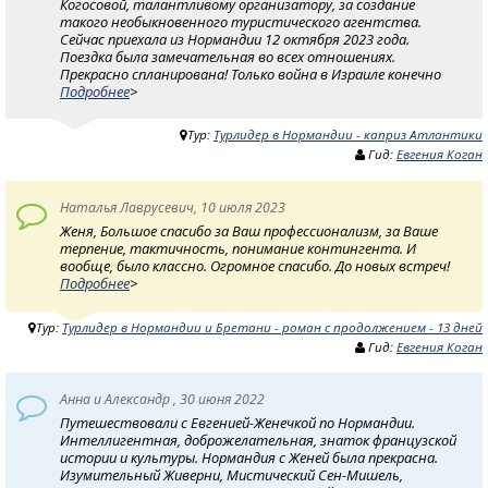
Когосовой, талантливому организатору, за создание
такого необыкновенного туристического агентства.
Сейчас приехала из Нормандии 12 октября 2023 года.
Поездка была замечательная во всех отношениях.
Прекрасно спланирована! Только война в Израиле конечно
Подробнее
>
Тур:
Турлидер в Нормандии - каприз Атлантики
Гид:
Евгения Коган
Наталья Лаврусевич, 10 июля 2023
Женя, Большое спасибо за Ваш профессионализм, за Ваше
терпение, тактичность, понимание контингента. И
вообще, было классно. Огромное спасибо. До новых встреч!
Подробнее
>
Тур:
Турлидер в Нормандии и Бретани - роман с продолжением - 13 дней
Гид:
Евгения Коган
Анна и Александр , 30 июня 2022
Путешествовали с Евгенией-Женечкой по Нормандии.
Интеллигентная, доброжелательная, знаток французской
истории и культуры. Нормандия с Женей была прекрасна.
Изумительный Живерни, Мистический Сен-Мишель,