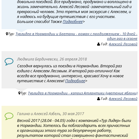
довольна поездкой. Все придумано, продумано и воплощено в
жизнь замечательно. Алексей Лесовой -замечательный гид и
прекрасный человек. Это третья моя экскурсия с Алексеем, и
я надеюсь на будущие путешествия с его участием.
Большое спасибо! Также
Подробнее
>
Тур:
Турлидер в Нормандии и Бретани - роман с продолжением - 10 дней -
один раз в сезоне
Гид:
Алексей Лесовой
Людмила Бердичевски, 26 апреля 2018
Сегодня вернулась из поездки в Нормандию. Второй раз
ездила с Алексеем Лесовым. И второй раз-отлично! Как
всегда все продуманно, интересно, красиво! Хочу в новое
путешествие с Алексеем!
Подробнее
>
Тур:
Турлидер в Нормандии - каприз Атлантики (цветение яблони)
Гид:
Алексей Лесовой
Галина и Алексей Азбель, 30 мая 2017
Весной 2017 (28.04 - 04.05) года с компанией «Тур Лидер» были
в Нормандии. Хотелось бы поблагодарить всех причастных
к организации этого тура за безупречную работу,
результатом которой стал совершенно фантастический