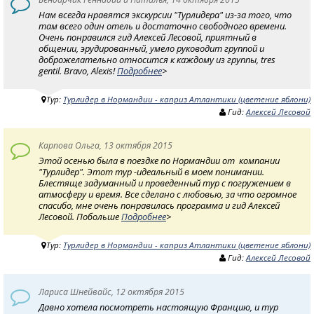
Нам всегда нравятся экскурсии "Турлидера" из-за того, что
там всего один отель и достаточно свободного времени.
Очень понравился гид Алексей Лесовой, приятный в
общении, эрудированный, умело руководит группой и
доброжелательно относится к каждому из группы, tres
gentil. Bravo, Alexis!
Подробнее
>
Тур:
Турлидер в Нормандии - каприз Атлантики (цветение яблони)
Гид:
Алексей Лесовой
Карпова Ольга, 13 октября 2015
Этой осенью была в поездке по Нормандии от компании
"Турлидер". Этот тур -идеальный в моем понимании.
Блестяще задуманный и проведенный тур с погружением в
атмосферу и время. Все сделано с любовью, за что огромное
спасибо, мне очень понравилась программа и гид Алексей
Лесовой. Побольше
Подробнее
>
Тур:
Турлидер в Нормандии - каприз Атлантики (цветение яблони)
Гид:
Алексей Лесовой
Лариса Шнейвайс, 12 октября 2015
Давно хотела посмотреть настоящую Францию, и тур