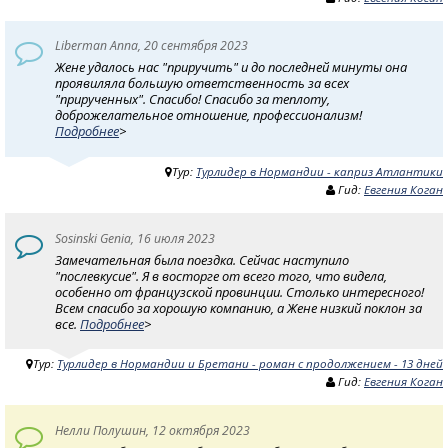
Liberman Anna, 20 сентября 2023
Жене удалось нас "приручить" и до последней минуты она
проявиляла большую ответственность за всех
"прирученных". Спасибо! Спасибо за теплоту,
доброжелательное отношение, профессионализм!
Подробнее
>
Тур:
Турлидер в Нормандии - каприз Атлантики
Гид:
Евгения Коган
Sosinski Genia, 16 июля 2023
Замечательная была поездка. Сейчас наступило
"послевкусие". Я в восторге от всего того, что видела,
особенно от французской провинции. Столько интересного!
Всем спасибо за хорошую компанию, а Жене низкий поклон за
все.
Подробнее
>
Тур:
Турлидер в Нормандии и Бретани - роман с продолжением - 13 дней
Гид:
Евгения Коган
Нелли Полушин, 12 октября 2023