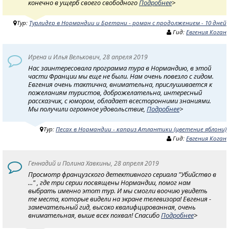
конечно в ущерб своего свободного
Подробнее
>
Тур:
Турлидер в Нормандии и Бретани - роман с продолжением - 10 дней
Гид:
Евгения Коган
Ирена и Илья Велькович, 28 апреля 2019
Нас заинтересовала программа тура в Нормандию, в этой
части Франции мы еще не были. Нам очень повезло с гидом.
Евгения очень тактична, внимательна, прислушивается к
пожеланиям туристов, доброжелательна, интересный
рассказчик, с юмором, обладает всесторонними знаниями.
Мы получили огромное удовольствие,
Подробнее
>
Тур:
Песах в Нормандии - каприз Атлантики (цветение яблони)
Гид:
Евгения Коган
Геннадий и Полина Хавкины, 28 апреля 2019
Просмотр французского детективного сериала "Убийство в
..." , где три серии посвящены Нормандии, помог нам
выбрать именно этот тур. И мы смогли воочию увидеть
те места, которые видели на экране телевизора! Евгения -
замечательный гид, высоко квалифцированная, очень
внимательная, выше всех похвал! Спасибо
Подробнее
>