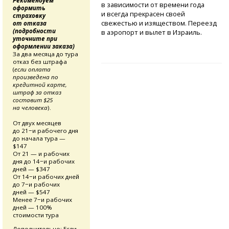
Рекомендуем
в зависимости от времени года
оформить
и всегда прекрасен своей
страховку
свежестью и изяществом. Переезд
от отказа
(подробности
в аэропорт и вылет в Израиль.
уточните при
оформлении заказа)
За два месяца до тура
отказ без штрафа
(
если оплата
произведена по
кредитной карте,
штраф за отказ
составит $25
на человека
).
От двух месяцев
до 21−и рабочего дня
до начала тура —
$147
От 21 — и рабочих
дня до 14−и рабочих
дней — $347
От 14−и рабочих дней
до 7−и рабочих
дней — $547
Менее 7−и рабочих
дней — 100%
стоимости тура
Дополнительно:
Если