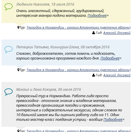
Людмила Николаев, 18 июля 2016
Очень элегантный, сдержанный, эрудированный,
интересная манера подачи материала.
Подробнее
>
Тур:
Турлидер в Нормандии - каприз Атлантики (цветение яблони)
Гид:
Алексей Лесовой
Петецких Татьяна, Кольчурин Елена, 08 октября 2016
Спокоен, доброжелателен, готов помочь и подсказать,
хорошо организована программа каждого дня.
Подробнее
>
Тур:
Турлидер в Нормандии - каприз Атлантики (цветение яблони)
Гид:
Алексей Лесовой
Михаил и Лана Кокорев, 06 июля 2016
Прекрасный тур в Нормандию. Работа гида просто
превосходна - отличное знание и владение материалом,
превосходная организация поездки и проживания,
интересные и содержательные экскурсии, одним словом по
10 бальной шкале мы бы оценили работу гида на 11. Один
только мастер-класс поедания устриц - вообще
Подробнее
>
Тур:
Турлидер в Нормандии - каприз Атлантики (цветение яблони)