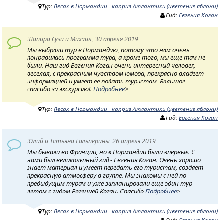
Тур:
Песах в Нормандии - каприз Атлантики (цветение яблони)
Гид:
Евгения Коган
Шапира Сузи и Михаил, 30 апреля 2019
Мы выбрали тур в Нормандию, потому что нам очень
понравилась программа тура, а кроме того, мы еще там не
были. Наш гид Евгения Коган очень интересный человек,
веселая, с прекрасным чувством юмора, прекрасно владеет
информацией и умеет ее подать туристам. Большое
спасибо за экскурсию!.
Подробнее
>
Тур:
Песах в Нормандии - каприз Атлантики (цветение яблони)
Гид:
Евгения Коган
Юлий и Татьяна Гальперины, 26 апреля 2019
Мы бывали во Франции, но в Нормандии были впервые. С
нами был великолепный гид - Евгения Коган. Очень хорошо
знает материал и умеет передать его туристам, создает
прекрасную атмосферу в группе. Мы знакомы с ней по
предыдущим турам и уже запланировали еще один тур
летом с гидом Евгенией Коган. Спасибо
Подробнее
>
Тур:
Песах в Нормандии - каприз Атлантики (цветение яблони)
Гид:
Евгения Коган