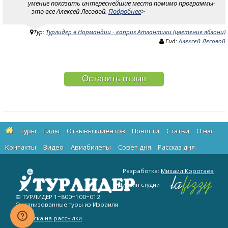
умение показать интереснейшие места помимо программы-
- это все Алексей Лесовой.
Подробнее
>
Тур:
Турлидер в Нормандии - каприз Атлантики (цветение яблони)
Гид:
Алексей Лесовой
Оставить отзыв
Туры
Гиды
Отзывы клиентов
Новости
Статьи
О нас
Контакты
Видео
Авиабилеты
Cовет дня
Рассказ дня
Разработка:
Михаил Коротаев
Дизайн студии
© ТУРЛИДЕР
1−800−100−012
Организованные туры из Израиля
Подписка на рассылки