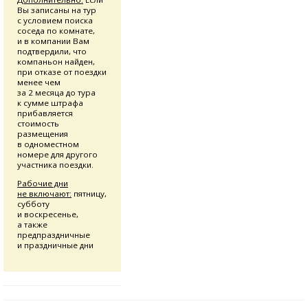
Вы записаны на тур
с условием поиска
соседа по комнате,
и в компании Вам
подтвердили, что
компаньон найден,
при отказе от поездки
менее чем
за 2 месяца до тура
к сумме штрафа
прибавляется
стоимость
размещения
в одноместном
номере для другого
участника поездки.
Рабочие дни
не включают:
пятницу,
субботу
и воскресенье,
а также
предпраздничные
и праздничные дни