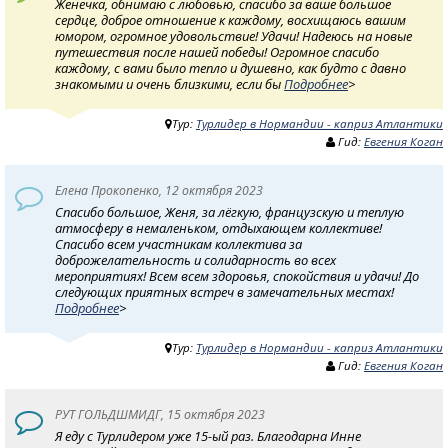
Женечка, обнимаю с любовью, спасибо за ваше большое
сердце, доброе отношение к каждому, восхищаюсь вашим
юмором, огромное удовольствие! Удачи! Надеюсь на новые
путешествия после нашей победы! Огромное спасибо
каждому, с вами было тепло и душевно, как будто с давно
знакомыми и очень близкими, если бы
Подробнее
>
Тур:
Турлидер в Нормандии - каприз Атлантики
Гид:
Евгения Коган
Елена Прокопенко, 12 октября 2023
Спасибо большое, Женя, за лёгкую, французскую и теплую
атмосферу в немаленьком, отдыхающем коллективе!
Спасибо всем участникам коллектива за
доброжелательность и солидарность во всех
мероприятиях! Всем всем здоровья, спокойствия и удачи! До
следующих приятных встреч в замечательных местах!
Подробнее
>
Тур:
Турлидер в Нормандии - каприз Атлантики
Гид:
Евгения Коган
РУТ ГОЛЬДШМИДГ, 15 октября 2023
Я еду с Турлидером уже 15-ый раз. Благодарна Инне