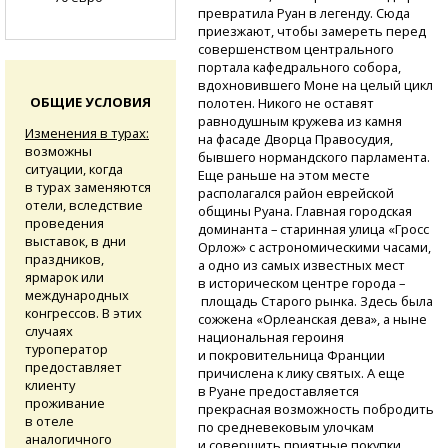
превратила Руан в легенду. Сюда
приезжают, чтобы замереть перед
совершенством центрального
портала кафедрального собора,
вдохновившего Моне на целый цикл
ОБЩИЕ УСЛОВИЯ
полотен. Никого не оставят
равнодушным кружева из камня
Изменения в турах:
на фасаде Дворца Правосудия,
возможны
бывшего нормандского парламента.
ситуации, когда
Еще раньше на этом месте
в турах заменяются
располагался район еврейской
отели, вследствие
общины Руана. Главная городская
проведения
доминанта – старинная улица «Гросс
выставок, в дни
Орлож» с астрономическими часами,
праздников,
а одно из самых известных мест
ярмарок или
в историческом центре города –
международных
площадь Старого рынка. Здесь была
конгрессов. В этих
сожжена «Орлеанская дева», а ныне
случаях
национальная героиня
туроператор
и покровительница Франции
предоставляет
причислена к лику святых. А еще
клиенту
в Руане предоставляется
проживание
прекрасная возможность побродить
в отеле
по средневековым улочкам
аналогичного
и совершить приятные покупки.