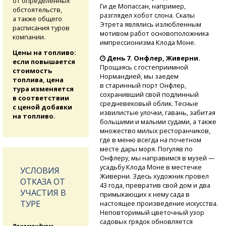
от определенных
Ги де Мопассан, например,
обстоятельств,
разглядел хобот слона. Скалы
а также общего
Этрета являлись излюбленным
расписания туров
мотивом работ основоположника
компании.
импрессионизма Клода Моне.
Цены на топливо:
День 7. Онфлер, Живерни.
если повышается
Прощаясь с гостеприимной
стоимость
Нормандией, мы заедем
топлива, цена
в старинный порт Онфлер,
тура изменяется
сохранивший свой подлинный
в соответствии
средневековый облик. Тесные
с ценой добавки
извилистые улочки, гавань, забитая
на топливо.
большими и малыми судами, а также
множество милых ресторанчиков,
где в меню всегда на почетном
месте дары моря. Погуляв по
Онфлеру, мы направимся в музей —
усадьбу Клода Моне в местечке
УСЛОВИЯ
Живерни. Здесь художник провел
ОТКАЗА ОТ
43 года, превратив свой дом и два
УЧАСТИЯ В
примыкающих к нему сада в
ТУРЕ
настоящее произведение искусства.
Неповторимый цветочный узор
садовых грядок обновляется