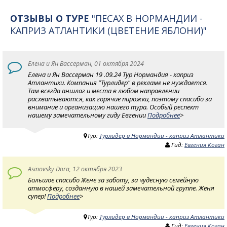
ОТЗЫВЫ О ТУРЕ
"ПЕСАХ В НОРМАНДИИ -
КАПРИЗ АТЛАНТИКИ (ЦВЕТЕНИЕ ЯБЛОНИ)"
Елена и Ян Вассерман, 01 октября 2024
Елена и Ян Вассерман 19 .09.24 Тур Нормандия - каприз
Атлантики. Компания "Турлидер" в рекламе не нуждается.
Там всегда аншлаг и места в любом направлении
расхватываются, как горячие пирожки, поэтому спасибо за
внимание и организацию нашего тура. Особый респект
нашему замечательному гиду Евгении
Подробнее
>
Тур:
Турлидер в Нормандии - каприз Атлантики
Гид:
Евгения Коган
Asinovsky Dora, 12 октября 2023
Большое спасибо Жене за заботу, за чудесную семейную
атмосферу, созданную в нашей замечательной группе. Женя
супер!
Подробнее
>
Тур:
Турлидер в Нормандии - каприз Атлантики
Гид:
Евгения Коган