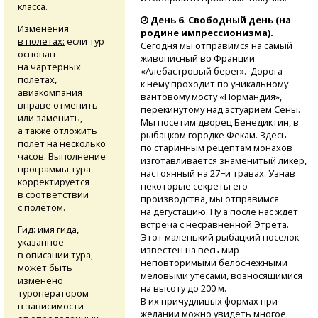
класса.
День 6. Свободный день (на
Изменения
родине импрессионизма).
в полетах:
если тур
Сегодня мы отправимся на самый
основан
живописный во Франции
на чартерных
«Алебастровый берег». Дорога
полетах,
к нему проходит по уникальному
авиакомпания
вантовому мосту «Нормандия»,
вправе отменить
перекинутому над эстуарием Сены.
или заменить,
Мы посетим дворец Бенедиктин, в
а также отложить
рыбацком городке Фекам. Здесь
полет на несколько
по старинным рецептам монахов
часов. Выполнение
изготавливается знаменитый ликер,
программы тура
настоянный на 27−и травах. Узнав
корректируется
некоторые секреты его
в соответствии
производства, мы отправимся
с полетом.
на дегустацию. Ну а после нас ждет
встреча с несравненной Этрета.
Гид:
имя гида,
Этот маленький рыбацкий поселок
указанное
известен на весь мир
в описании тура,
неповторимыми белоснежными
может быть
меловыми утесами, возносящимися
изменено
на высоту до 200 м.
туроператором
В их причудливых формах при
в зависимости
желании можно увидеть многое.