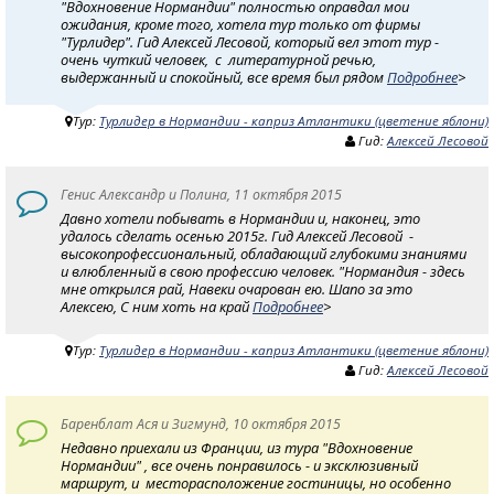
"Вдохновение Нормандии" полностью оправдал мои
ожидания, кроме того, хотела тур только от фирмы
"Турлидер". Гид Алексей Лесовой, который вел этот тур -
очень чуткий человек, с литературной речью,
выдержанный и спокойный, все время был рядом
Подробнее
>
Тур:
Турлидер в Нормандии - каприз Атлантики (цветение яблони)
Гид:
Алексей Лесовой
Генис Александр и Полина, 11 октября 2015
Давно хотели побывать в Нормандии и, наконец, это
удалось сделать осенью 2015г. Гид Алексей Лесовой -
высокопрофессиональный, обладающий глубокими знаниями
и влюбленный в свою профессию человек. "Нормандия - здесь
мне открылся рай, Навеки очарован ею. Шапо за это
Алексею, С ним хоть на край
Подробнее
>
Тур:
Турлидер в Нормандии - каприз Атлантики (цветение яблони)
Гид:
Алексей Лесовой
Баренблат Ася и Зигмунд, 10 октября 2015
Недавно приехали из Франции, из тура "Вдохновение
Нормандии" , все очень понравилось - и эксклюзивный
маршрут, и месторасположение гостиницы, но особенно