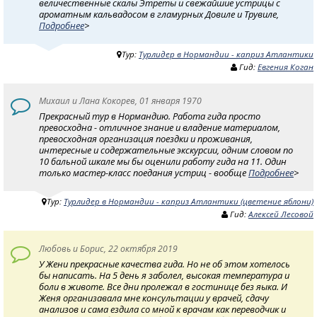
величественные скалы Этреты и свежайшие устрицы с
ароматным кальвадосом в гламурных Довиле и Трувиле,
Подробнее
>
Тур:
Турлидер в Нормандии - каприз Атлантики
Гид:
Евгения Коган
Михаил и Лана Кокорев, 01 января 1970
Прекрасный тур в Нормандию. Работа гида просто
превосходна - отличное знание и владение материалом,
превосходная организация поездки и проживания,
интересные и содержательные экскурсии, одним словом по
10 бальной шкале мы бы оценили работу гида на 11. Один
только мастер-класс поедания устриц - вообще
Подробнее
>
Тур:
Турлидер в Нормандии - каприз Атлантики (цветение яблони)
Гид:
Алексей Лесовой
Любовь и Борис, 22 октября 2019
У Жени прекрасные качества гида. Но не об этом хотелось
бы написать. На 5 день я заболел, высокая температура и
боли в животе. Все дни пролежал в гостинице без яыка. И
Женя организавала мне консультации у врачей, сдачу
анализов и сама ездила со мной к врачам как переводчик и