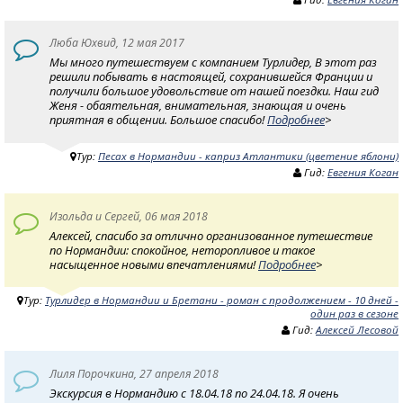
Люба Юхвид, 12 мая 2017
Мы много путешествуем с компанием Турлидер, В этот раз
решили побывать в настоящей, сохранившейся Франции и
получили большое удовольствие от нашей поездки. Наш гид
Женя - обаятельная, внимательная, знающая и очень
приятная в общении. Большое спасибо!
Подробнее
>
Тур:
Песах в Нормандии - каприз Атлантики (цветение яблони)
Гид:
Евгения Коган
Изольда и Сергей, 06 мая 2018
Алексей, спасибо за отлично организованное путешествие
по Нормандии: спокойное, неторопливое и такое
насыщенное новыми впечатлениями!
Подробнее
>
Тур:
Турлидер в Нормандии и Бретани - роман с продолжением - 10 дней -
один раз в сезоне
Гид:
Алексей Лесовой
Лиля Порочкина, 27 апреля 2018
Экскурсия в Нормандию с 18.04.18 по 24.04.18. Я очень