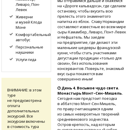
мы отправимся дальше и окажемся
Ливаро, Пон-
на «Дороге кальвадоса», где сделаем
Левек
остановку, чтобы вкусить всю
прелесть этого знаменитого
Живерни
напитка из яблок. Славу Нормандии
и музей Клода
составляют известные во всем мире
Моне
сыры Камамбер, Ливаро,
Понт-Левек
Комфортабельный
и Нефшатель. Мы заедем
автобус
на предприятие, где делают эти
Персональные
маленькие шедевры французской
наушники
кухни, чтобы стать участниками
дегустации продукции «только для
Услуги гида
своих», без использования
консервантов. Поверьте, знакомый
вкус сыра покажется вам
совершенно иным!
День 4. Восьмое чудо света.
ВНИМАНИЕ: в этом
Монастырь Монт–Сен–Мишель.
туре
Сегодня нам предстоит поездка
не предусмотрена
в аббатство
Монт-Сен-Мишель,
оплата
по праву считающимся одним
дополнительных
из самых невероятных творений
экскурсий. Все
средневекового зодчества.
экскурсии включены
Остров-крепость,
над которым
в стоимость тура
высится величественный собор