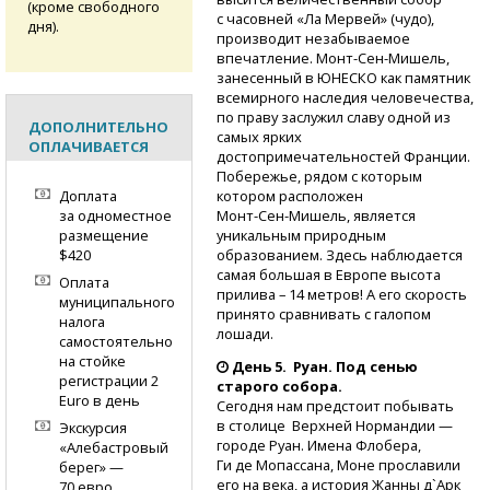
(кроме свободного
с часовней «Ла Мервей» (чудо),
дня).
производит незабываемое
впечатление.
Монт-Сен-Мишель,
занесенный в ЮНЕСКО как памятник
всемирного наследия человечества,
по праву заслужил славу одной из
ДОПОЛНИТЕЛЬНО
самых ярких
ОПЛАЧИВАЕТСЯ
достопримечательностей Франции.
Побережье, рядом с которым
котором расположен
Доплата
Монт-Сен-Мишель,
является
за одноместное
уникальным природным
размещение
образованием. Здесь наблюдается
$420
самая большая в Европе высота
Оплата
прилива – 14 метров! А его скорость
муниципального
принято сравнивать с галопом
налога
лошади.
самостоятельно
на стойке
День 5. Руан. Под сенью
регистрации 2
старого собора.
Euro в день
Сегодня нам предстоит побывать
в столице Верхней Нормандии —
Экскурсия
городе Руан. Имена Флобера,
«Алебастровый
Ги де Мопассана, Моне прославили
берег» —
его на века, а история Жанны д`Арк
70 евро