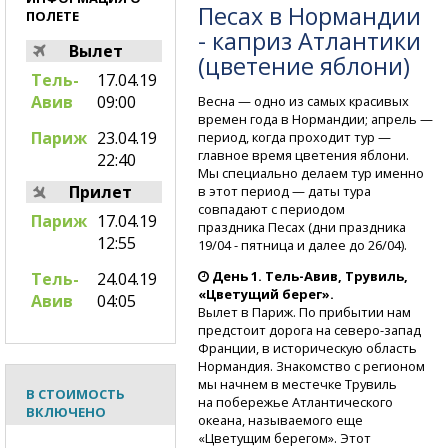
Песах в Нормандии
ПОЛЕТЕ
- каприз Атлантики
Вылет
(цветение яблони)
Тель-
17.04.19
Авив
09:00
Весна — одно из самых красивых
времен года в Нормандии; апрель —
Париж
23.04.19
период, когда проходит тур —
главное время цветения яблони.
22:40
Мы специально делаем тур именно
Прилет
в этот период — даты тура
совпадают с периодом
Париж
17.04.19
праздника Песах (дни праздника
12:55
19/04 - пятница и далее до 26/04).
День 1.
Тель-Авив,
Трувиль,
Тель-
24.04.19
«Цветущий берег».
Авив
04:05
Вылет в Париж. По прибытии нам
предстоит дорога
на северо-запад
Франции, в историческую область
Нормандия. Знакомство с регионом
мы начнем в местечке Трувиль
В СТОИМОСТЬ
на побережье Атлантического
ВКЛЮЧЕНО
океана, называемого еще
«Цветущим берегом». Этот