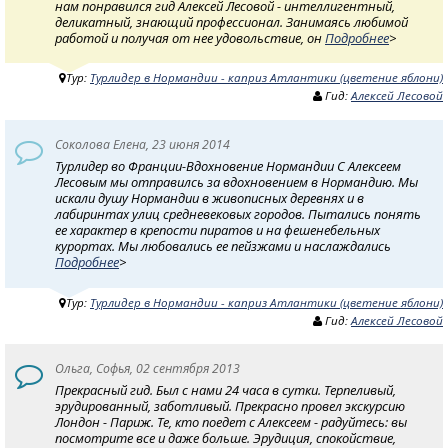
нам понравился гид Алексей Лесовой - интеллигентный,
деликатный, знающий профессионал. Занимаясь любимой
работой и получая от нее удовольствие, он
Подробнее
>
Тур:
Турлидер в Нормандии - каприз Атлантики (цветение яблони)
Гид:
Алексей Лесовой
Соколова Елена, 23 июня 2014
Турлидер во Франции-Вдохновение Нормандии С Алексеем
Лесовым мы отправилсь за вдохновением в Нормандию. Мы
искали душу Нормандии в живописных деревнях и в
лабиринтах улиц средневековых городов. Пытались понять
ее характер в крепости пиратов и на фешенебельных
курортах. Мы любовались ее пейзжами и наслаждались
Подробнее
>
Тур:
Турлидер в Нормандии - каприз Атлантики (цветение яблони)
Гид:
Алексей Лесовой
Ольга, Софья, 02 сентября 2013
Прекрасный гид. Был с нами 24 часа в сутки. Терпеливый,
эрудированный, заботливый. Прекрасно провел экскурсию
Лондон - Париж. Те, кто поедет с Алексеем - радуйтесь: вы
посмотрите все и даже больше. Эрудиция, спокойствие,