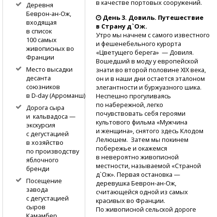
в качестве портовых сооружений.
Деревня
Беврон-ан-Ож,
День 3. Довиль. Путешествие
входящая
в Страну д`Ож.
в список
Утро мы начнем с самого известного
100 самых
и фешенебельного курорта
живописных во
«Цветущего берега» — Довиля.
Франции
Вошедший в моду у европейской
Место высадки
знати во второй половине XIX века,
десанта
он и в наши дни остается эталоном
союзников
элегантности и буржуазного шика.
в D-day
(Арроманш)
Неспешно прогуливаясь
по набережной, легко
Дорога сыра
почувствовать себя героями
и кальвадоса —
культового фильма «Мужчина
экскурсия
и женщина», снятого здесь Клодом
с дегустацией
Лелюшем. Затем мы покинем
в хозяйство
побережье и окажемся
по производству
в невероятно живописной
яблочного
местности, называемой «Страной
бренди
д`Ож». Первая остановка —
Посещение
деревушка
Беврон-ан-Ож,
завода
считающейся одной из самых
с дегустацией
красивых во Франции.
сыров
По живописной сельской дороге
Камамбер,