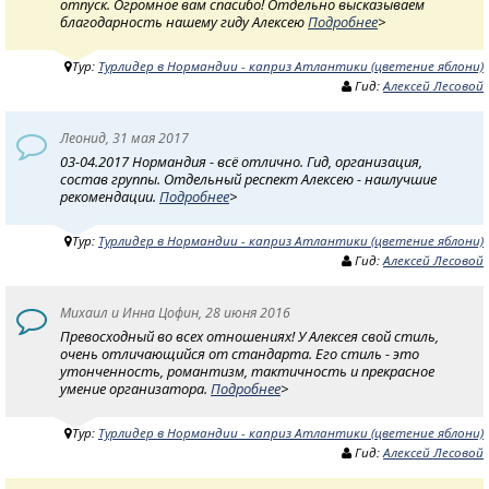
отпуск. Огромное вам спасибо! Отдельно высказываем
благодарность нашему гиду Алексею
Подробнее
>
Тур:
Турлидер в Нормандии - каприз Атлантики (цветение яблони)
Гид:
Алексей Лесовой
Леонид, 31 мая 2017
03-04.2017 Нормандия - всё отлично. Гид, организация,
состав группы. Отдельный респект Алексею - наилучшие
рекомендации.
Подробнее
>
Тур:
Турлидер в Нормандии - каприз Атлантики (цветение яблони)
Гид:
Алексей Лесовой
Михаил и Инна Цофин, 28 июня 2016
Превосходный во всех отношениях! У Алексея свой стиль,
очень отличающийся от стандарта. Его стиль - это
утонченность, романтизм, тактичность и прекрасное
умение организатора.
Подробнее
>
Тур:
Турлидер в Нормандии - каприз Атлантики (цветение яблони)
Гид:
Алексей Лесовой