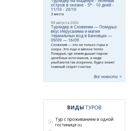
Турлидер на Мадейре - зеленый
остров в океане - 5* - 10 дней -
11/10 - 20/10
3 места
09 августа 2026
Турлидер в Словении — Помурье:
вкус Иерусалима и магия
термальных вод в Бановцах —
09/09 — 16/09
Словения — это не только горы и
озера. Это еще и мягкое тепло
Помурья, где земля дышит паром
целебных источников, а люди
улыбаются так искренне, будто знают
главный секрет счастья.
Все новости
ВИДЫ
ТУРОВ
Тур с проживанием в одной
гостинице
(6)