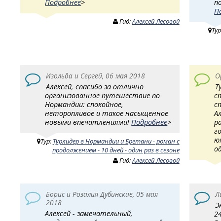
Подробнее
>
п
П
Гид:
Алексей Лесовой
Тур
Изольда и Сергей, 06 мая 2018
О
Алексей, спасибо за отлично
Т
организованное путешествие по
с
Нормандии: спокойное,
с
неторопливое и такое насыщенное
А
новыми впечатлениями!
Подробнее
>
р
г
ю
Тур:
Турлидер в Нормандии и Бретани - роман с
о
продолжением - 10 дней - один раз в сезоне
Гид:
Алексей Лесовой
Борис и Розалия Дубинские, 05 мая
Л
2018
Э
Алексей - замечательный,
2