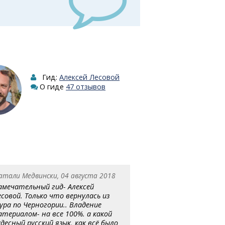
Гид:
Алексей Лесовой
О гиде
47 отзывов
атали Медвински, 04 августа 2018
амечательный гид- Алексей
есовой. Только что вернулась из
ура по Черногории.. Владение
атериалом- на все 100%. а какой
удесный русский язык, как всё было