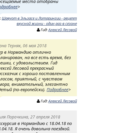
осещаемые места отобраны
одробнее
>
:
Шавуот в Эльзасе и Лотарингии - рецепт
вкусной жизни - один раз в сезоне
Гид:
Алексей Лесовой
рна Терняк, 06 мая 2018
ур в Нормандию отлично
планирован, на все есть время, без
пешки, с удовольствием. Гид
лексей Лесовой прекрасный
ассказчик с хорошо поставленным
олосом, приятный, с чувством
мора, внимательный, элегантно
детый (по-европейски).
Подробнее
>
Гид:
Алексей Лесовой
иля Порочкина, 27 апреля 2018
кскурсия в Нормандию с 18.04.18 по
4.04.18. Я очень довольна поездкой.