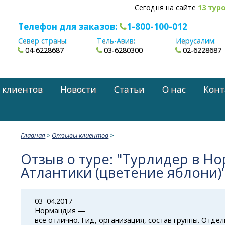
Сегодня на сайте
13 тур
Телефон для заказов:
1-800-100-012
Север страны:
Тель-Авив:
Иерусалим:
04-6228687
03-6280300
02-6228687
 клиентов
Новости
Статьи
О нас
Конт
Главная
>
Отзывы клиентов
>
Отзыв о туре: "Турлидер в Но
Атлантики (цветение яблони)
03−04.2017
Нормандия —
всё отлично. Гид, организация, состав группы. Отде