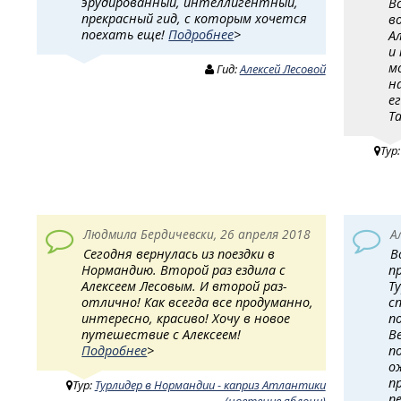
эрудированный, интеллигентный,
В
прекрасный гид, с которым хочется
в
поехать еще!
Подробнее
>
А
и
м
Гид:
Алексей Лесовой
н
е
Т
Тур
Людмила Бердичевски, 26 апреля 2018
А
Сегодня вернулась из поездки в
В
Нормандию. Второй раз ездила с
п
Алексеем Лесовым. И второй раз-
Т
отлично! Как всегда все продуманно,
с
интересно, красиво! Хочу в новое
п
путешествие с Алексеем!
В
Подробнее
>
п
о
п
Тур:
Турлидер в Нормандии - каприз Атлантики
п
(цветение яблони)