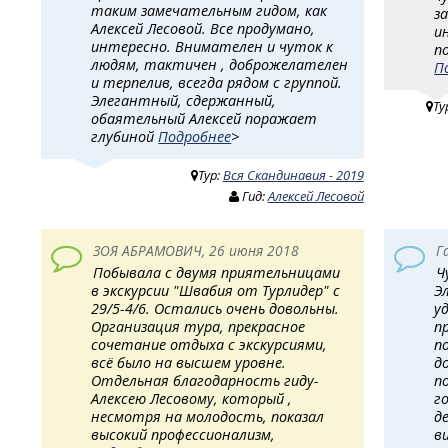
таким замечательным гидом, как
з
Алексей Лесовой. Все продумано,
и
интересно. Внимателен и чуток к
п
людям, тактичен , доброжелателен
П
и терпелив, всегда рядом с группой.
Элегантный, сдержанный,
Ту
обаятельный Алексей поражает
глубиной
Подробнее
>
Тур:
Вся Скандинавия - 2019
Гид:
Алексей Лесовой
ЗОЯ АБРАМОВИЧ, 26 июня 2018
Г
Побывала с двумя приятельницами
Ч
в экскурсии "Швабия от Турлидер" с
Э
29/5-4/6. Остались очень довольны.
у
Организация тура, прекрасное
п
сочетание отдыха с экскурсиями,
п
всё было на высшем уровне.
д
Отдельная благодарность гиду-
п
Алексею Лесовому, который ,
г
несмотря на молодость, показал
д
высокий профессионализм,
в