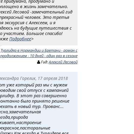
се придумано, продумано и
оплощено в жизнь замечательно.
лексей Лесовой -замечательный гид
 прекрасный человек. Это третья
оя экскурсия с Алексеем, и я
адеюсь на будущие путешествия с
го участием. Большое спасибо!
акже
Подробнее
>
:
Турлидер в Нормандии и Бретани - роман с
продолжением - 10 дней - один раз в сезоне
Гид:
Алексей Лесовой
лександра Горелик, 17 апреля 2018
от уже который раз мы с мужем
роводим свой отпуск с кампанией
урлидер. В этот раз совершенно
понтанно было принято решение
оехать в новый тур. Прованс...
есна,замечательная
огода,природа
живает,настроение
рекрасное,пасторальные
ейзажи.Как всегда в Турлидере,все