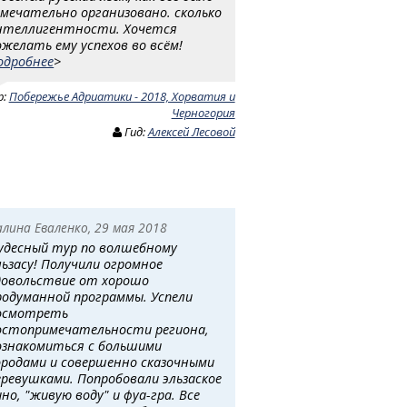
амечательно организовано. сколько
нтеллигентности. Хочется
ожелать ему успехов во всём!
одробнее
>
р:
Побережье Адриатики - 2018, Хорватия и
Черногория
Гид:
Алексей Лесовой
алина Еваленко, 29 мая 2018
удесный тур по волшебному
льзасу! Получили огромное
довольствие от хорошо
родуманной программы. Успели
осмотреть
остопримечательности региона,
ознакомиться с большими
ородами и совершенно сказочными
еревушками. Попробовали эльзаское
ино, "живую воду" и фуа-гра. Все