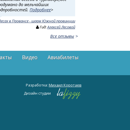
родумано до мельчайших
одпробностей.
Подробнее
>
Песах в Провансе - шарм Южной провинции
Гид:
Алексей Лесовой
Все отзывы
акты
Видео
Авиабилеты
Разработка:
Михаил Коротаев
Дизайн студии