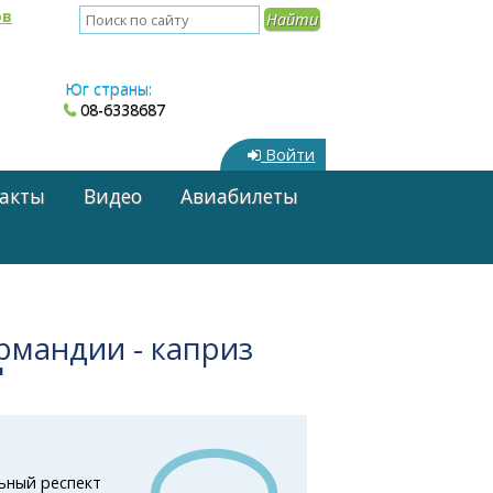
ов
Юг страны:
08-6338687
Войти
акты
Видео
Авиабилеты
рмандии - каприз
"
льный респект