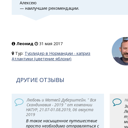
Алексею
— наилучшие рекомендации.
Леонид
31 мая 2017
Тур:
Турлидер в Нормандии - каприз
Атлантики (цветение яблони)
ДРУГИЕ ОТЗЫВЫ
Любовь и Матвей Дуберштейн. " Вся
Н
Скандинавия - 2019 " от компании
З
НАТУР, 21.07-01.08.2019, 06 августа
Л
2019
т
В такое насыщенное путешествие
м
просто необходимо отправляться с
ч