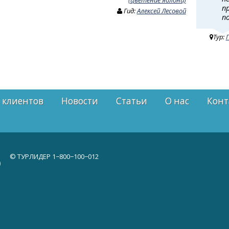
п
Гид:
Алексей Лесовой
п
Тур:
 клиентов
Новости
Статьи
О нас
Конт
© ТУРЛИДЕР
1−800−100−012