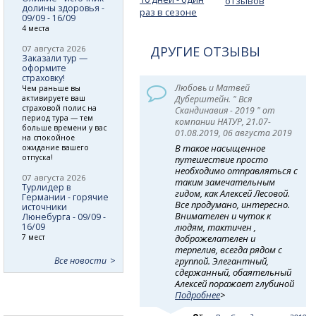
отзывов
долины здоровья -
раз в сезоне
09/09 - 16/09
4 места
07 августа 2026
ДРУГИЕ ОТЗЫВЫ
Заказали тур —
оформите
страховку!
Любовь и Матвей
Чем раньше вы
активируете ваш
Дуберштейн. " Вся
страховой полис на
Скандинавия - 2019 " от
период тура — тем
компании НАТУР, 21.07-
больше времени у вас
01.08.2019, 06 августа 2019
на спокойное
В такое насыщенное
ожидание вашего
отпуска!
путешествие просто
необходимо отправляться с
07 августа 2026
таким замечательным
Турлидер в
гидом, как Алексей Лесовой.
Германии - горячие
Все продумано, интересно.
источники
Внимателен и чуток к
Люнебурга - 09/09 -
16/09
людям, тактичен ,
7 мест
доброжелателен и
терпелив, всегда рядом с
Все новости
группой. Элегантный,
сдержанный, обаятельный
Алексей поражает глубиной
Подробнее
>