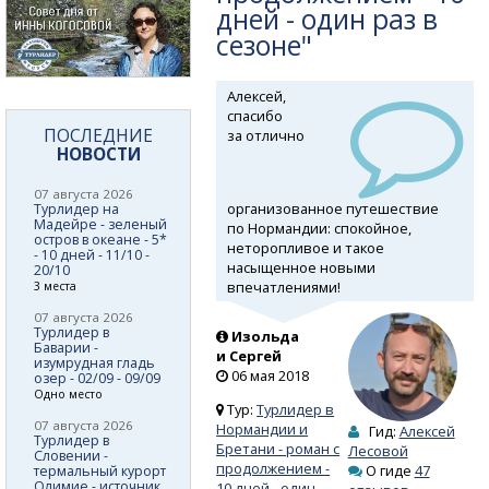
дней - один раз в
сезоне"
Алексей,
спасибо
ПОСЛЕДНИЕ
за отлично
НОВОСТИ
07 августа 2026
организованное путешествие
Турлидер на
Мадейре - зеленый
по Нормандии: спокойное,
остров в океане - 5*
неторопливое и такое
- 10 дней - 11/10 -
насыщенное новыми
20/10
впечатлениями!
3 места
07 августа 2026
Турлидер в
Изольда
Баварии -
и Сергей
изумрудная гладь
06 мая 2018
озер - 02/09 - 09/09
Одно место
Тур:
Турлидер в
07 августа 2026
Нормандии и
Гид:
Алексей
Турлидер в
Бретани - роман с
Лесовой
Словении -
продолжением -
О гиде
47
термальный курорт
Олимие - источник
10 дней - один