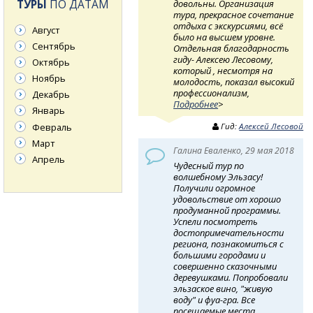
ТУРЫ
ПО ДАТАМ
довольны. Организация
тура, прекрасное сочетание
отдыха с экскурсиями, всё
Август
было на высшем уровне.
Сентябрь
Отдельная благодарность
гиду- Алексею Лесовому,
Октябрь
который , несмотря на
Ноябрь
молодость, показал высокий
профессионализм,
Декабрь
Подробнее
>
Январь
Февраль
Гид:
Алексей Лесовой
Март
Галина Еваленко, 29 мая 2018
Апрель
Чудесный тур по
волшебному Эльзасу!
Получили огромное
удовольствие от хорошо
продуманной программы.
Успели посмотреть
достопримечательности
региона, познакомиться с
большими городами и
совершенно сказочными
деревушками. Попробовали
эльзаское вино, "живую
воду" и фуа-гра. Все
посещаемые места