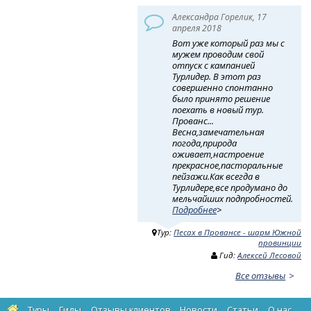
Александра Горелик, 17
апреля 2018
Вот уже который раз мы с
мужем проводим свой
отпуск с кампанией
Турлидер. В этот раз
совершенно спонтанно
было принято решение
поехать в новый тур.
Прованс...
Весна,замечательная
погода,природа
оживает,настроение
прекрасное,пасторальные
пейзажи.Как всегда в
Турлидере,все продумано до
мельчайших подпробностей.
Подробнее
>
Тур:
Песах в Провансе - шарм Южной
провинции
Гид:
Алексей Лесовой
Все отзывы
Туры
Гиды
Отзывы клиентов
Новости
Статьи
О нас