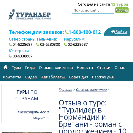
Сегодня на сайте
13 туров
Телефон для заказов:
1-800-100-012
Войти
Север страны:
Тель-Авив:
Иерусалим:
04-6228687
03-6280300
02-6228687
Юг страны:
08-6338687
Туры
Гиды
Отзывы клиентов
Новости
Статьи
О нас
Контакты
Видео
Авиабилеты
Cовет дня
Рассказ дня
Главная
>
Отзывы клиентов
>
ТУРЫ
ПО
СТРАНАМ
Отзыв о туре:
"Турлидер в
Развернуть все 8
Нормандии и
стран
Бретани - роман с
продолжением - 10