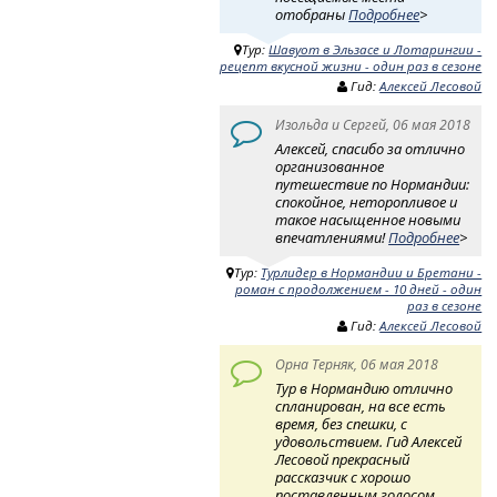
отобраны
Подробнее
>
Тур:
Шавуот в Эльзасе и Лотарингии -
рецепт вкусной жизни - один раз в сезоне
Гид:
Алексей Лесовой
Изольда и Сергей, 06 мая 2018
Алексей, спасибо за отлично
организованное
путешествие по Нормандии:
спокойное, неторопливое и
такое насыщенное новыми
впечатлениями!
Подробнее
>
Тур:
Турлидер в Нормандии и Бретани -
роман с продолжением - 10 дней - один
раз в сезоне
Гид:
Алексей Лесовой
Орна Терняк, 06 мая 2018
Тур в Нормандию отлично
спланирован, на все есть
время, без спешки, с
удовольствием. Гид Алексей
Лесовой прекрасный
рассказчик с хорошо
поставленным голосом,