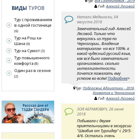
Тур:
Вся Скандинавия - 2019
Гид:
Алексей Лесовой
ВИДЫ
ТУРОВ
Натали Медвински, 04
Тур с проживанием
августа 2018
в одной гостинице
Замечательный гид- Алексей
(6)
Лесовой. Только что
Тур на Рош ха-
вернулась из тура по
Черногории.. Владение
Шана
(6)
материалом- на все 100%. а
Тур на Суккот
(3)
какой чудесный русский язык,
Тур повышенного
как всё было замечательно
организовано. сколько
комфорта
(8)
интеллигентности.
Один раз в сезоне
Хочется пожелать ему
(2)
успехов во всём!
Подробнее
>
Тур:
Побережье Адриатики - 2018,
Хорватия и Черногория
Гид:
Алексей Лесовой
ЗОЯ АБРАМОВИЧ, 26 июня
2018
Побывала с двумя
приятельницами в экскурсии
"Швабия от Турлидер" с 29/5-
4/6. Остались очень