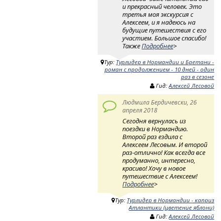
и прекрасный человек. Это
третья моя экскурсия с
Алексеем, и я надеюсь на
будущие путешествия с его
участием. Большое спасибо!
Также
Подробнее
>
Тур:
Турлидер в Нормандии и Бретани -
роман с продолжением - 10 дней - один
раз в сезоне
Гид:
Алексей Лесовой
Людмила Бердичевски, 26
апреля 2018
Сегодня вернулась из
поездки в Нормандию.
Второй раз ездила с
Алексеем Лесовым. И второй
раз-отлично! Как всегда все
продуманно, интересно,
красиво! Хочу в новое
путешествие с Алексеем!
Подробнее
>
Тур:
Турлидер в Нормандии - каприз
Атлантики (цветение яблони)
Гид:
Алексей Лесовой