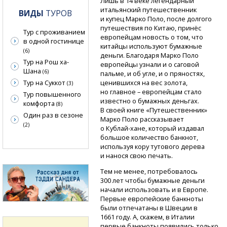
Лишь в 14 веке легендарный
итальянский путешественник
ВИДЫ
ТУРОВ
и купец Марко Поло, после долгого
путешествия по Китаю, принёс
Тур с проживанием
европейцам новость о том, что
в одной гостинице
китайцы используют бумажные
(6)
деньги. Благодаря Марко Поло
Тур на Рош ха-
европейцы узнали и о саговой
Шана
(6)
пальме, и об угле, и о пряностях,
Тур на Суккот
ценившихся на вес золота,
(3)
но главное – европейцам стало
Тур повышенного
известно о бумажных деньгах.
комфорта
(8)
В своей книге «Путешественник»
Один раз в сезоне
Марко Поло рассказывает
(2)
о Кублай-хане,
который издавал
большое количество банкнот,
используя кору тутового дерева
и нанося свою печать.
Тем не менее, потребовалось
300 лет чтобы бумажные деньги
начали использовать и в Европе.
Первые европейские банкноты
были отпечатаны в Швеции в
1661 году. А, скажем, в Италии
первые банкноты появились только