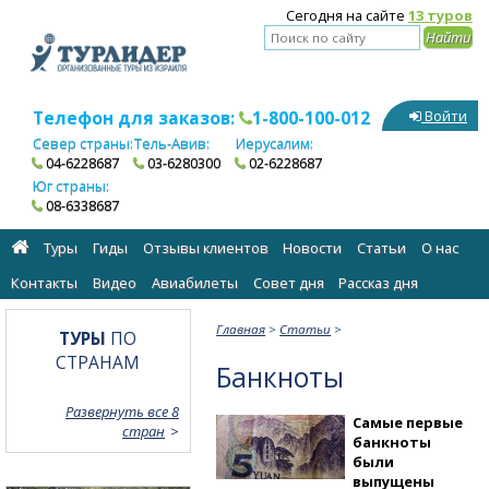
Сегодня на сайте
13 туров
Телефон для заказов:
1-800-100-012
Войти
Север страны:
Тель-Авив:
Иерусалим:
04-6228687
03-6280300
02-6228687
Юг страны:
08-6338687
Туры
Гиды
Отзывы клиентов
Новости
Статьи
О нас
Контакты
Видео
Авиабилеты
Cовет дня
Рассказ дня
Главная
>
Статьи
>
ТУРЫ
ПО
СТРАНАМ
Банкноты
Развернуть все 8
Самые первые
стран
банкноты
были
выпущены