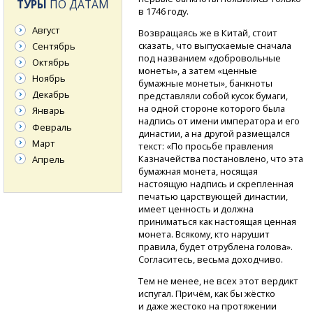
ТУРЫ
ПО ДАТАМ
в 1746 году.
Август
Возвращаясь же в Китай, стоит
сказать, что выпускаемые сначала
Сентябрь
под названием «добровольные
Октябрь
монеты», а затем «ценные
Ноябрь
бумажные монеты», банкноты
Декабрь
представляли собой кусок бумаги,
на одной стороне которого была
Январь
надпись от имени императора и его
Февраль
династии, а на другой размещался
Март
текст: «По просьбе правления
Казначейства постановлено, что эта
Апрель
бумажная монета, носящая
настоящую надпись и скрепленная
печатью царствующей династии,
имеет ценность и должна
приниматься как настоящая ценная
монета. Всякому, кто нарушит
правила, будет отрублена голова».
Согласитесь, весьма доходчиво.
Тем не менее, не всех этот вердикт
испугал. Причём, как бы жёстко
и даже жестоко на протяжении