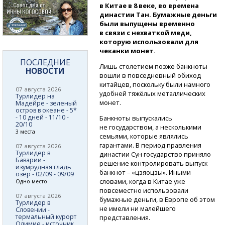
в Китае в 8 веке, во времена
династии Тан. Бумажные деньги
были выпущены временно
в связи с нехваткой меди,
которую использовали для
чеканки монет.
ПОСЛЕДНИЕ
Лишь столетием позже банкноты
НОВОСТИ
вошли в повседневный обиход
китайцев, поскольку были намного
07 августа 2026
удобней тяжёлых металлических
Турлидер на
монет.
Мадейре - зеленый
остров в океане - 5*
- 10 дней - 11/10 -
Банкноты выпускались
20/10
не государством, а несколькими
3 места
семьями, которые являлись
гарантами. В период правления
07 августа 2026
Турлидер в
династии Сун государство приняло
Баварии -
решение контролировать выпуск
изумрудная гладь
банкнот – «цзяоцзы». Иными
озер - 02/09 - 09/09
словами, когда в Китае уже
Одно место
повсеместно использовали
07 августа 2026
бумажные деньги, в Европе об этом
Турлидер в
не имели ни малейшего
Словении -
термальный курорт
представления.
Олимие - источник