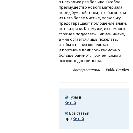
в несколько раз больше. Особое
преимущество нового материала
перед бумагой в том, что банкноты
из него более чистые, поскольку
предотвращают поглощение влаги,
пота и грязи. К тому же, их намного
сложнее подделать. Так или иначе,
а мне остаётся лишь пожелать,
чтобы в ваших кошельках
и портмоне водилось как можно
больше банкнот. Причём, самого
высокого достоинства.
Автор статьи — Тэдди Сандер
Туры в
Китай
Все статьи
про
Китай