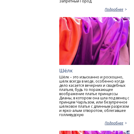
Запретный Город,
Подробнее
Шёлк
Шёлк – это изысканно и роскошно,
шёлк всегда в моде, особенно когда
дело касается вечерних и свадебных
платьев, будь то поражающее
воображение платье принцессы
Дианы, в котором она шла под венец с
принцем Чарльзом, или безупречное
шёлковое платье с длинным разрезом
и ярко-алым отворотом, облегавшее
голливудскую
Подробнее