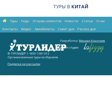
ТУРЫ В
КИТАЙ
Туры
Гиды
Отзывы клиентов
Новости
Статьи
О нас
Контакты
Видео
Авиабилеты
Cовет дня
Рассказ дня
Разработка:
Михаил Коротаев
Дизайн студии
© ТУРЛИДЕР
1−800−100−012
Организованные туры из Израиля
Подписка на рассылки