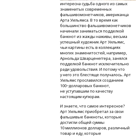
интересна судьба одного из самых
знаменитых современных
фальшивомонетчиков, американца
Арта Уильямса. В то время как
большинство фальшивомонетчиков
начинали заниматься подделкой
банкнот из жажды наживы, весьма
успешный художник Арт Уильямс,
чьи картины есть в коллекциях
многих знаменитостей, например,
Арнольда Шварценеггера, занялся
подделкой банкнот исключительно
ради удовольствия. И потому что
у него это блестяще получалось. Арт
Уильямс прославился созданием
100−долларовых банкнот,
не уступавшим по качеству
настоящим купюрам.
И знаете, что самое интересное?
Арт Уильямс приобретал за свои
фальшивые банкноты, которые
достигли общей суммы
10 миллионов долларов, различный
товар и еду, которые