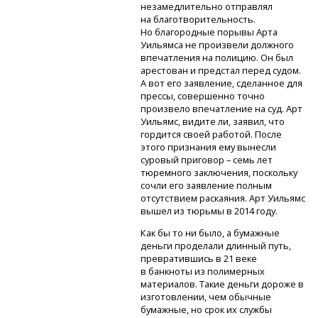
незамедлительно отправлял
на благотворительность.
Но благородные порывы Арта
Уильямса не произвели должного
впечатления на полицию. Он был
арестован и предстал перед судом.
А вот его заявление, сделанное для
прессы, совершенно точно
произвело впечатление на суд. Арт
Уильямс, видите ли, заявил, что
гордится своей работой. После
этого признания ему вынесли
суровый приговор – семь лет
тюремного заключения, поскольку
сочли его заявление полным
отсутствием раскаяния. Арт Уильямс
вышел из тюрьмы в 2014 году.
Как бы то ни было, а бумажные
деньги проделали длинный путь,
превратившись в 21 веке
в банкноты из полимерных
материалов. Такие деньги дороже в
изготовлении, чем обычные
бумажные, но срок их службы