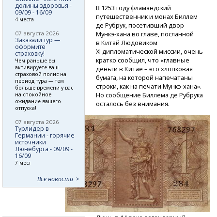
долины здоровья -
В 1253 году фламандский
09/09 - 16/09
путешественник и монах Биллем
4 места
де Рубрук, посетивший двор
07 августа 2026
Мункэ-хана
во главе, посланной
Заказали тур —
в Китай Людовиком
оформите
ХI дипломатической миссии, очень
страховку!
кратко сообщил, что «главные
Чем раньше вы
активируете ваш
деньги в Китае – это хлопковая
страховой полис на
бумага, на которой напечатаны
период тура — тем
строки, как на печати
Мункэ-хана».
больше времени у вас
Но сообщение Биллема де Рубрука
на спокойное
ожидание вашего
осталось без внимания.
отпуска!
07 августа 2026
Турлидер в
Германии - горячие
источники
Люнебурга - 09/09 -
16/09
7 мест
Все новости