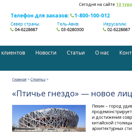
Сегодня на сайте
13 тур
Телефон для заказов:
1-800-100-012
Север страны:
Тель-Авив:
Иерусалим:
04-6228687
03-6280300
02-6228687
 клиентов
Новости
Статьи
О нас
Конт
Главная
>
Статьи
>
«Птичье гнездо» — новое ли
Пекин – город уди
продемонстрирует 
и достижения совр
китайской столицы
архитектурных стил