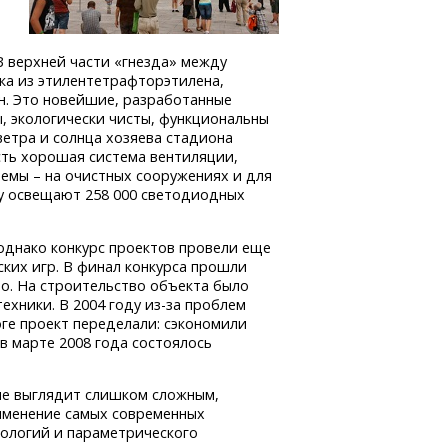
В верхней части «гнезда» между
ка из этилентетрафторэтилена,
н. Это новейшие, разработанные
, экологически чисты, функциональны
ветра и солнца хозяева стадиона
есть хорошая система вентиляции,
темы – на очистных сооружениях и для
у освещают 258 000 светодиодных
 однако конкурс проектов провели еще
ских игр. В финал конкурса прошли
о. На строительство объекта было
техники. В 2004 году
из-за
проблем
ге проект переделали: сэкономили
в марте 2008 года состоялось
не выглядит слишком сложным,
именение самых современных
ологий и параметрического