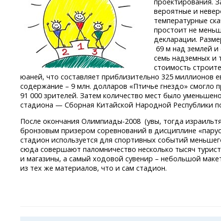
проектирования. З
вероятные и невер
температурные ска
простоит не меньш
декларации. Размер
69 м над землей и 
семь надземных и 
стоимость строите
юаней, что составляет приблизительно 325 миллионов е
содержание – 9 млн. долларов «Птичье гнездо» смогло 
91 000 зрителей. Затем количество мест было уменьшен
стадиона — Сборная Китайской Народной Республики по
После окончания
Олимпиады-2008
(увы, тогда израильт
бронзовым призером соревнований в дисциплине «парус
стадион используется для спортивных событий меньшег
сюда совершают паломничество несколько тысяч турист
и магазины, а самый ходовой сувенир – небольшой маке
из тех же материалов, что и сам стадион.