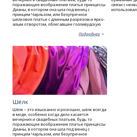
поражающее воображение платье принцессы
связи с нехв
Дианы, в котором она шла под венец с
использовал
принцем Чарльзом, или безупречное
шёлковое платье с длинным разрезом и ярко-
алым отворотом, облегавшее голливудскую
Подробнее
Шёлк
Шёлк – это изысканно и роскошно, шёлк всегда
в моде, особенно когда дело касается
вечерних и свадебных платьев, будь то
поражающее воображение платье принцессы
Дианы, в котором она шла под венец с
принцем Чарльзом, или безупречное