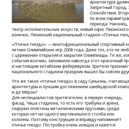
архитектура древ
Запретный Город, 
Спокойствия. Второ
по всем параметра
периода. Наконец,
театр исполнительских искусств, новый офис Пекинского
конечно, Пекинский национальный стадион «Птичье гнез
«Птичье гнездо» — многофункциональный спортивный к
летних Олимпийских игр 2008 года. Даже тех, кто не лю
с церемонии открытия и закрытия Олимпиады. Те же, ко
события воочию, запомнили навсегда этот красочный п
и настоящим китайским фейерверком. Зрители признают
национального стадиона праздник вышел бы совсем дру
Что же такое «птичье гнездо» в саду Сунькэнь, считаю
архитектуры и лучшим достижением швейцарской
комп
и де Мёрон?
Для неспециалистов притягателен, в первую очередь,
фасад. Чаша стадиона, то есть его трибуны и арена,
снаружи оплетены металлическими прутьями, среди
которых нет ни одного вертикального столба или
колонны. Поэтому конструкция и вправду напоминает
птичье гнездо. Постройка очень изящна и кажется