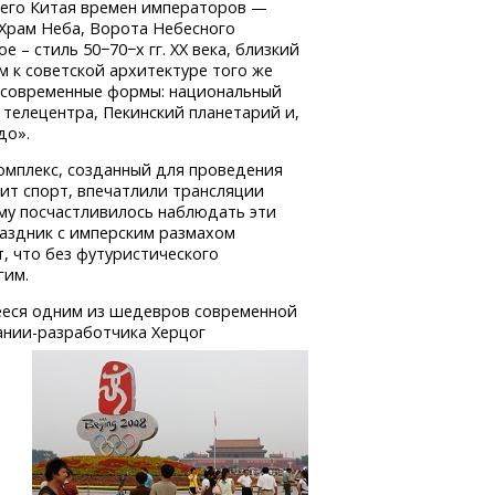
него Китая времен императоров —
Храм Неба, Ворота Небесного
е – стиль 50−70−х гг. XX века, близкий
м к советской архитектуре того же
 современные формы: национальный
 телецентра, Пекинский планетарий и,
до».
омплекс, созданный для проведения
бит спорт, впечатлили трансляции
му посчастливилось наблюдать эти
раздник с имперским размахом
, что без футуристического
гим.
щееся одним из шедевров современной
ании-разработчика
Херцог