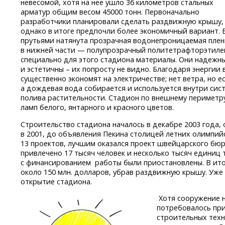
невесомой, хотя на нее ушло 36 километров стальных
арматур общим весом 45000 тонн. Первоначально
разработчики планировали сделать раздвижную крышу,
однако в итоге предпочли более экономичный вариант. 
прутьями натянута прозрачная водонепроницаемая плен
в нижней части — полупрозрачный политетрафторэтиле
специально для этого стадиона материалы. Они надежны
и эстетичны – их попросту не видно. Благодаря энергии 
существенно экономят на электричестве; нет ветра, но 
а дождевая вода собирается и используется внутри сис
полива растительности. Стадион по внешнему периметр
ламп белого, янтарного и красного цветов.
Строительство стадиона началось в декабре 2003 года,
в 2001, до объявления Пекина столицей летних олимпий
13 проектов, лучшим оказался проект швейцарского бюр
привлечено 17 тысяч человек и несколько тысяч единиц 
с финансированием работы были приостановлены. В ито
около 150 млн. долларов, убрав раздвижную крышу. Уже 
открытие стадиона.
Хотя сооружение 
потребовалось пр
строительных техн