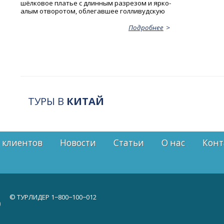
шёлковое платье с длинным разрезом и ярко-
алым отворотом, облегавшее голливудскую
Подробнее
ТУРЫ В
КИТАЙ
 клиентов
Новости
Статьи
О нас
Конт
© ТУРЛИДЕР
1−800−100−012