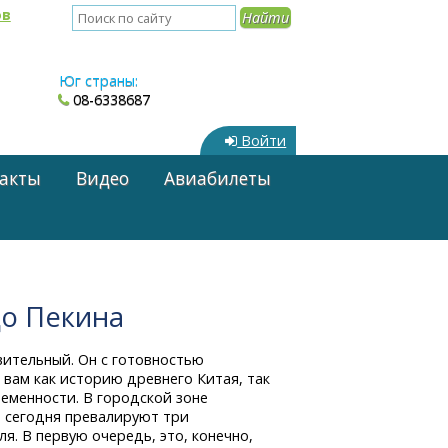
ов
Юг страны:
08-6338687
Войти
акты
Видео
Авиабилеты
цо Пекина
вительный. Он с готовностью
вам как историю древнего Китая, так
еменности. В городской зоне
 сегодня превалируют три
я. В первую очередь, это, конечно,