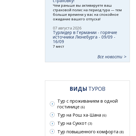
страховку!
Чем раньше вы активируете ваш
страховой полис на период тура — тем
больше времени у вас на спокойное
ожидание вашего отпуска!
07 августа 2026
Турлидер в Германии - горячие
источники Люнебурга - 09/09 -
16/09
7 мест
Все новости
ВИДЫ
ТУРОВ
Тур с проживанием в одной
гостинице
(6)
Тур на Рош ха-Шана
(6)
Тур на Суккот
(3)
Тур повышенного комфорта
(8)