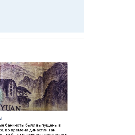
ы
ые банкноты были выпущены в
ке, во времена династии Тан.
еньги были выпущены временно в