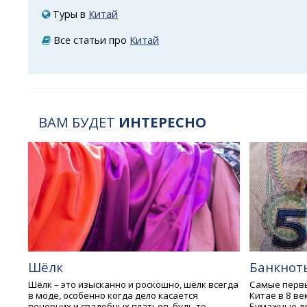
Туры в
Китай
Все статьи про
Китай
ВАМ БУДЕТ
ИНТЕРЕСНО
Шёлк
Банкнот
Шёлк – это изысканно и роскошно, шёлк всегда
Самые перв
в моде, особенно когда дело касается
Китае в 8 ве
вечерних и свадебных платьев, будь то
Бумажные д