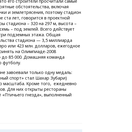
ато его строители просчитали самые
оятные обстоятельства, включая
чки и землетрясения, поэтому стадион
е ста лет, говорится в проектной
ы стадиона – 320 на 297 м, высота –
семь – под землей. Всего действует
три подземных этажа. Общая
льства стадиона — 3,5 миллиарда
вро или 423 млн. долларов, ежегодное
принять
на Олимпиаде-2008
о до 85 000. Домашняя команда
 футболу.
яне завоевали только одну медаль:
ный спорт» стал Шахар Зубари)
о масштаба. Кроме того, ежедневно
ов. Для них открыты рестораны
т «Птичьего гнезда», выполненный