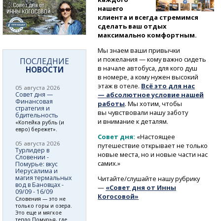
нашего
клиента и всегда стремимся
сделать ваш отдых
максимально комфортным.
Мы знаем ваши привычки
и пожелания — кому важно сидеть
ПОСЛЕДНИЕ
в начале автобуса, для кого душ
НОВОСТИ
в номере, а кому нужен высокий
этаж в отеле.
Всё это для нас
05 августа 2026
Совет дня —
— абсолютное условие нашей
Финансовая
работы
. Мы хотим, чтобы
стратегия и
вы чувствовали нашу заботу
бдительность
и внимание к деталям.
«Копейка рубль (и
евро) бережет».
Совет дня:
«Настоящее
05 августа 2026
путешествие открывает не только
Турлидер в
новые места, но и новые части нас
Словении -
самих.»
Помурье: вкус
Иерусалима и
магия термальных
Читайте/слушайте нашу рубрику
вод в Бановцах -
—
«Совет дня от Инны
09/09 - 16/09
Когосовой»
Словения — это не
только горы и озера.
Это еще и мягкое
тепло Помурья, где