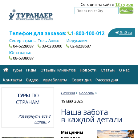
Сегодня на сайте
13 туров
Телефон для заказов:
1-800-100-012
Войти
Север страны:
Тель-Авив:
Иерусалим:
04-6228687
03-6280300
02-6228687
Юг страны:
08-6338687
Туры
Гиды
Отзывы клиентов
Новости
Статьи
О нас
Контакты
Видео
Авиабилеты
Cовет дня
Рассказ дня
Главная
>
Новости
>
ТУРЫ
ПО
19 мая 2026
СТРАНАМ
Наша забота
Развернуть все 8
в каждой детали
стран
Мы ценим
каждого