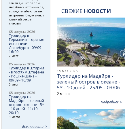
земля дышит паром
целебных источников,
СВЕЖИЕ
НОВОСТИ
а люди улыбаются так
искренне, будто знают
главный секрет
счастья.
05 августа 2026
Турлидер в
Германии - горячие
источники
Люнебурга - 09/09 -
16/09
7 мест
05 августа 2026
Турлидер в Штирии
19 мая 2026
- в гостях у Штефана
Турлидер на Мадейре -
- Рош ха-Шана -
09/09 - 16/09
зеленый остров в океане -
5 мест
5* - 10 дней - 25/05 - 03/06
05 августа 2026
2 места
Турлидер на
Мадейре - зеленый
Подробнее
остров в океане - 5*
- 10 дней - 11/10 -
20/10
3 места
Все новости