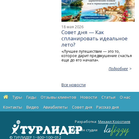
18 мая 2026
Совет дня — Как
спланировать идеальное
лето?
«Лучшее путешествие — это то,
которое дарит предвкушение счастья
еще до его начала».
Подробнее
Все новости
Туры
Гиды
Отзывы клиентов
Новости
Статьи
О нас
Контакты
Видео
Авиабилеты
Cовет дня
Рассказ дня
Разработка:
Михаил Коротаев
Дизайн студии
© ТУРЛИДЕР
1−800−100−012