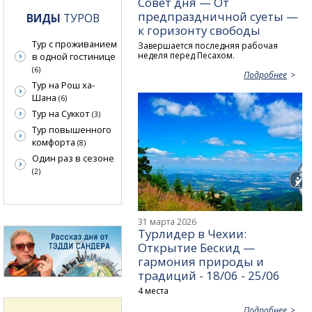
Совет дня — От
предпраздничной суеты —
ВИДЫ
ТУРОВ
к горизонту свободы
Тур с проживанием
Завершается последняя рабочая
неделя перед Песахом.
в одной гостинице
(6)
Подробнее
Тур на Рош ха-
Шана
(6)
Тур на Суккот
(3)
Тур повышенного
комфорта
(8)
Один раз в сезоне
(2)
31 марта 2026
Турлидер в Чехии:
Открытие Бескид —
гармония природы и
традиций - 18/06 - 25/06
4 места
Подробнее