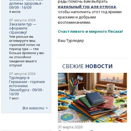
рады помочь вам выбрать
долины здоровья -
идеальный тур для отпуска
,
09/09 - 16/09
чтобы наполнить этот год яркими
4 места
красками и добрыми
07 августа 2026
воспоминаниями.
Заказали тур —
оформите
Счастливого и мирного Песаха!
страховку!
Чем раньше вы
Ваш Турлидер
активируете ваш
страховой полис на
период тура — тем
больше времени у вас
на спокойное
ожидание вашего
СВЕЖИЕ
НОВОСТИ
отпуска!
07 августа 2026
Турлидер в
Германии - горячие
источники
Люнебурга - 09/09 -
16/09
7 мест
Все новости
31 марта 2026