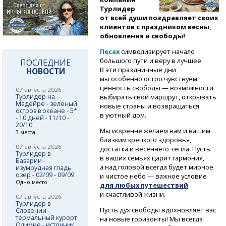
Турлидер
от всей души поздравляет своих
клиентов с праздником весны,
обновления и свободы!
Песах
символизирует начало
большого пути и веру в лучшее.
ПОСЛЕДНИЕ
В эти праздничные дни
НОВОСТИ
мы особенно остро чувствуем
ценность свободы — возможности
07 августа 2026
Турлидер на
выбирать свой маршрут, открывать
Мадейре - зеленый
новые страны и возвращаться
остров в океане - 5*
в уютный дом.
- 10 дней - 11/10 -
20/10
Мы искренне желаем вам и вашим
3 места
близким крепкого здоровья,
07 августа 2026
достатка и весеннего тепла. Пусть
Турлидер в
в ваших семьях царит гармония,
Баварии -
а над головой всегда будет мирное
изумрудная гладь
озер - 02/09 - 09/09
и чистое небо — важное условие
Одно место
для любых путешествий
и счастливой жизни.
07 августа 2026
Турлидер в
Пусть дух свободы вдохновляет вас
Словении -
термальный курорт
на новые горизонты! Мы всегда
Олимие - источник