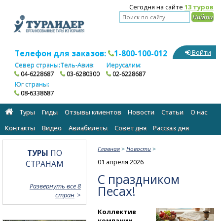
Сегодня на сайте
13 туров
Телефон для заказов:
1-800-100-012
Войти
Север страны:
Тель-Авив:
Иерусалим:
04-6228687
03-6280300
02-6228687
Юг страны:
08-6338687
Туры
Гиды
Отзывы клиентов
Новости
Статьи
О нас
Контакты
Видео
Авиабилеты
Cовет дня
Рассказ дня
Главная
>
Новости
>
ТУРЫ
ПО
01 апреля 2026
СТРАНАМ
С праздником
Развернуть все 8
Песах!
стран
Коллектив
компании