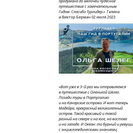
продумана до мелочей.Чудесное
путешествие с замечательным
Гидом. Спасибо Турлидер.»
Галина
и Виктор Берман 02 июля 2023
«Вот уже в 3−й раз мы отправляемся
в путешествие с Оленькой Шелег.
Позади туры в Португалию
и на Канарские острова. И вот теперь
Мадейра, прекрасный великолепный
остров. Такой красивый и такой
разный на севере и на юге, на востоке
и на западе.
И Океан:
то бурный
и ревущ
с энциклопедическими знаниями,