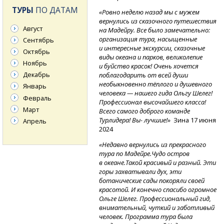
ТУРЫ
ПО ДАТАМ
«Ровно неделю назад мы с мужем
вернулись из сказочного путешествия
Август
на Мадейру. Все было замечательно:
организация тура, насыщенные
Сентябрь
и интересные экскурсии, сказочные
Октябрь
виды океана и парков, великолепие
Ноябрь
и буйство красок! Очень хочется
Декабрь
поблагодарить от всей души
необыкновенно тёплого и душевного
Январь
человека — нашего гида Ольгу Шелег!
Февраль
Профессионал высочайшего класса!
Март
Всего самого доброго команде
Турлидера! Вы- лучшие!»
Зина 17 июня
Апрель
2024
«Недавно вернулись из прекрасного
тура по Мадейре.Чудо остров
в океане.Такой красивый и разный. Эти
горы захватывали дух, эти
ботанические сады покоряли своей
красотой. И конечно спасибо огромное
Ольге Шелег. Профессиональный гид,
внимательный, чуткий и заботливый
человек. Программа тура была