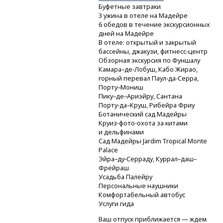
Буфетные завтраки
3 ужина в отеле на Мадейре
6 обедов в течение экскурсионных
дней на Мадейре
В отеле: открытый и закрытый
бассейны, джакузи,
фитнесс-центр
Обзорная экскурсия по Фуншалу
Камара–де-Лобуш,
Кабо Жирао,
горный перевал
Паул-да-Серра,
Порту–Мониш
Пику–де–Ариэйру, Сантана
Порту-да–Круш,
Рибейра Фриу
Ботанический сад Мадейры
Круиз-фото-охота
за китами
и дельфинами
Сад Мадейры Jardim Tropical Monte
Palace
Эйра–ду-Серраду,
Куррал–даш–
Фрейраш
Усадьба Палейру
Персональные наушники
Комфортабельный автобус
Услуги гида
Ваш отпуск приближается — ждем