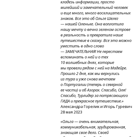
кладезь информации, просто
милейший и замечательный человек
и еще много, много восклицательных
знаков. Все это об Ольге Шелег
— нашей Оленьке. Она воплотила
нашу мечту о вечно зеленом острове
в реальность и превратила наше
путешествие в сказку. Все это можно
уместить в одно слово
— ЗАМЕЧАТЕЛЬНАЯ! Не перестаем
вспоминать о ней и о тех
10 волшебных днях, которые
мы провели рядом с ней на Мадейре.
Прошло 2 дня, как мы вернулись
из тура и уже снова мечтаем
о Португалии (теперь о северной
ее части) и об Азорах. Спасибо, Оля!
Спасибо, Турлидер за потрясающего
ГИДА и прекрасное путешествие.»
Александра Горелик и Игорь Гуревич
28 мая 2023
«Ольга — очень внимательная,
коммуникабельная, эрудированная,
знающая свое дело. Своей