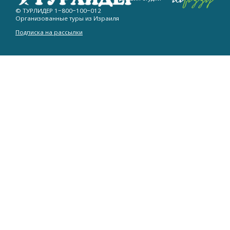
© ТУРЛИДЕР
1−800−100−012
Организованные туры из Израиля
Подписка на рассылки