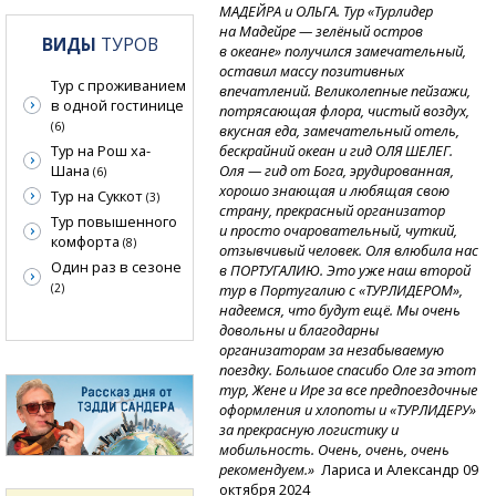
МАДЕЙРА и ОЛЬГА. Тур «Турлидер
на Мадейре — зелёный остров
ВИДЫ
ТУРОВ
в океане» получился замечательный,
оставил массу позитивных
Тур с проживанием
впечатлений. Великолепные пейзажи,
в одной гостинице
потрясающая флора, чистый воздух,
(6)
вкусная еда, замечательный отель,
бескрайний океан и гид ОЛЯ ШЕЛЕГ.
Тур на Рош ха-
Оля — гид от Бога, эрудированная,
Шана
(6)
хорошо знающая и любящая свою
Тур на Суккот
(3)
страну, прекрасный организатор
Тур повышенного
и просто очаровательный, чуткий,
комфорта
(8)
отзывчивый человек. Оля влюбила нас
Один раз в сезоне
в ПОРТУГАЛИЮ. Это уже наш второй
тур в Португалию с «ТУРЛИДЕРОМ»,
(2)
надеемся, что будут ещё. Мы очень
довольны и благодарны
организаторам за незабываемую
поездку. Большое спасибо Оле за этот
тур, Жене и Ире за все предпоездочные
оформления и хлопоты и «ТУРЛИДЕРУ»
за прекрасную логистику и
мобильность. Очень, очень, очень
рекомендуем.»
Лариса и Александр 09
октября 2024