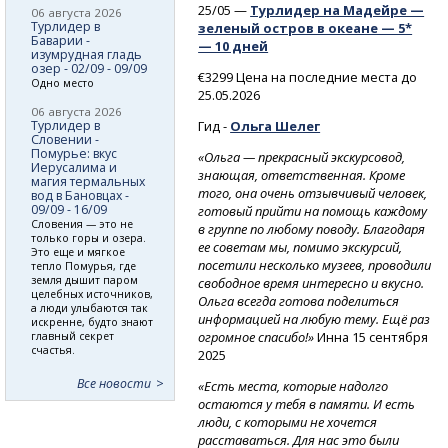
25/05 —
Турлидер на Мадейре —
06 августа 2026
Турлидер в
зеленый остров в океане — 5*
Баварии -
— 10 дней
изумрудная гладь
озер - 02/09 - 09/09
€3299 Цена на последние места до
Одно место
25.05.2026
06 августа 2026
Гид -
Ольга Шелег
Турлидер в
Словении -
Помурье: вкус
«Ольга — прекрасный экскурсовод,
Иерусалима и
знающая, ответственная. Кроме
магия термальных
того, она очень отзывчивый человек,
вод в Бановцах -
09/09 - 16/09
готовый прийти на помощь каждому
Словения — это не
в группе по любому поводу. Благодаря
только горы и озера.
ее советам мы, помимо экскурсий,
Это еще и мягкое
посетили несколько музеев, проводили
тепло Помурья, где
земля дышит паром
свободное время интересно и вкусно.
целебных источников,
Ольга всегда готова поделиться
а люди улыбаются так
информацией на любую тему. Ещё раз
искренне, будто знают
огромное спасибо!»
Инна 15 сентября
главный секрет
счастья.
2025
Все новости
«Есть места, которые надолго
остаются у тебя в памяти. И есть
люди, с которыми не хочется
расставаться. Для нас это были