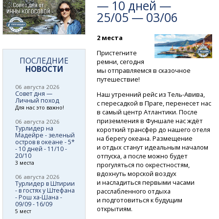
— 10 дней —
25/05 — 03/06
2 места
Пристегните
ПОСЛЕДНИЕ
ремни, сегодня
НОВОСТИ
мы отправляемся в сказочное
путешествие!
06 августа 2026
Совет дня —
Наш утренний рейс
из Тель-Авива,
Личный поход
с пересадкой в Праге, перенесет нас
Для нас это важно!
в самый центр Атлантики. После
приземления в Фуншале нас ждёт
06 августа 2026
Турлидер на
короткий трансфер до нашего отеля
Мадейре - зеленый
на берегу океана. Размещение
остров в океане - 5*
и отдых станут идеальным началом
- 10 дней - 11/10 -
20/10
отпуска, а после можно будет
3 места
прогуляться по окрестностям,
вдохнуть морской воздух
06 августа 2026
и насладиться первыми часами
Турлидер в Штирии
- в гостях у Штефана
расслабленного отдыха
- Рош ха-Шана -
и подготовиться к будущим
09/09 - 16/09
открытиям.
5 мест