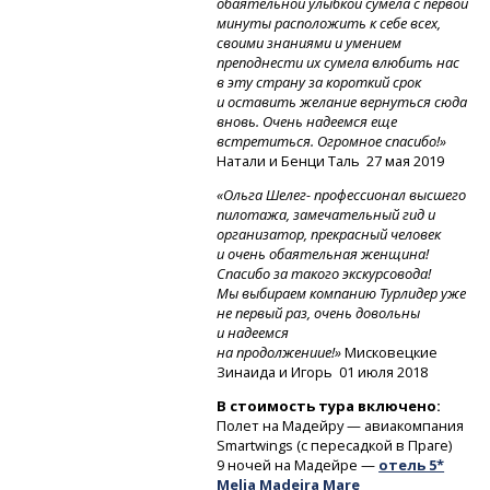
обаятельной улыбкой сумела с первой
минуты расположить к себе всех,
своими знаниями и умением
преподнести их сумела влюбить нас
в эту страну за короткий срок
и оставить желание вернуться сюда
вновь. Очень надеемся еще
встретиться. Огромное спасибо!»
Натали и Бенци Таль
27 мая 2019
«Ольга Шелег- профессионал высшего
пилотажа, замечательный гид и
организатор, прекрасный человек
и очень обаятельная женщина!
Спасибо за такого экскурсовода!
Мы выбираем компанию Турлидер уже
не первый раз, очень довольны
и надеемся
на продолжениие!»
Мисковецкие
Зинаида и Игорь
01 июля 2018
В стоимость тура включено:
Полет на Мадейру — авиакомпания
Smartwings (с пересадкой в Праге)
9 ночей на Мадейре —
отель 5*
Melia Madeira Mare