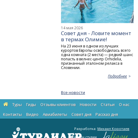
14 мая 2026
Совет дня - Ловите момент
в термах Олимие!
На 23 июня в одном из лучших
курортов Европы освободилась всего
одна комната (2 места) — редкий шанс
попасть в велнес-центр Orhidelia,
признанный эталоном релакса в
Словении.
Подробнее
Все новости
Туры
Гиды
Отзывы клиентов
Новости
Статьи
О нас
Контакты
Видео
Авиабилеты
Cовет дня
Рассказ дня
Разработка:
Михаил Коротаев
Дизайн студии