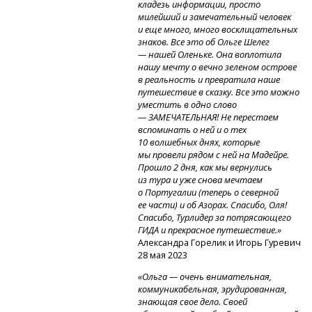
кладезь информации, просто
милейший и замечательный человек
и еще много, много восклицательных
знаков. Все это об Ольге Шелег
— нашей Оленьке. Она воплотила
нашу мечту о вечно зеленом острове
в реальность и превратила наше
путешествие в сказку. Все это можно
уместить в одно слово
— ЗАМЕЧАТЕЛЬНАЯ! Не перестаем
вспоминать о ней и о тех
10 волшебных днях, которые
мы провели рядом с ней на Мадейре.
Прошло 2 дня, как мы вернулись
из тура и уже снова мечтаем
о Португалии (теперь о северной
ее части) и об Азорах. Спасибо, Оля!
Спасибо, Турлидер за потрясающего
ГИДА и прекрасное путешествие.»
Александра Горелик и Игорь Гуревич
28 мая 2023
«Ольга — очень внимательная,
коммуникабельная, эрудированная,
знающая свое дело. Своей