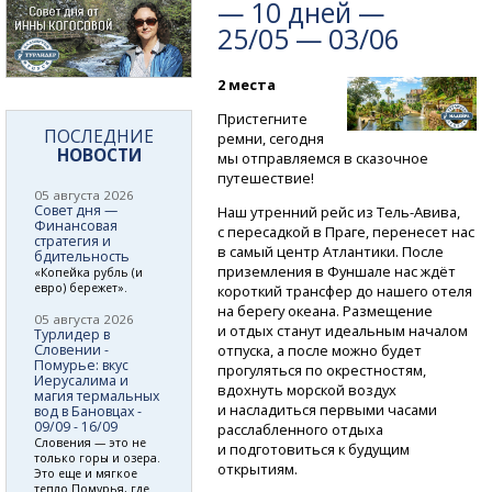
— 10 дней —
25/05 — 03/06
2 места
Пристегните
ПОСЛЕДНИЕ
ремни, сегодня
НОВОСТИ
мы отправляемся в сказочное
путешествие!
05 августа 2026
Совет дня —
Наш утренний рейс
из Тель-Авива,
Финансовая
с пересадкой в Праге, перенесет нас
стратегия и
в самый центр Атлантики. После
бдительность
приземления в Фуншале нас ждёт
«Копейка рубль (и
евро) бережет».
короткий трансфер до нашего отеля
на берегу океана. Размещение
05 августа 2026
и отдых станут идеальным началом
Турлидер в
Словении -
отпуска, а после можно будет
Помурье: вкус
прогуляться по окрестностям,
Иерусалима и
вдохнуть морской воздух
магия термальных
и насладиться первыми часами
вод в Бановцах -
09/09 - 16/09
расслабленного отдыха
Словения — это не
и подготовиться к будущим
только горы и озера.
открытиям.
Это еще и мягкое
тепло Помурья, где