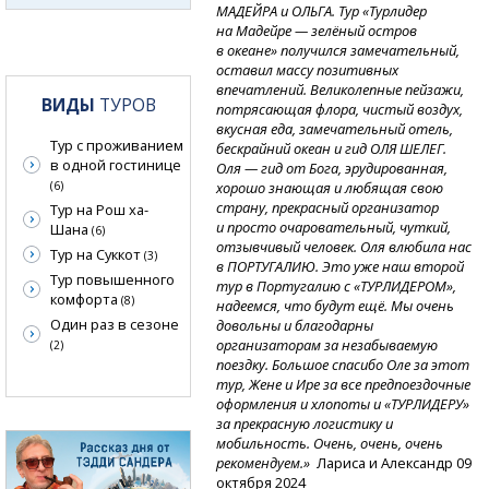
МАДЕЙРА и ОЛЬГА. Тур «Турлидер
на Мадейре — зелёный остров
в океане» получился замечательный,
оставил массу позитивных
впечатлений. Великолепные пейзажи,
ВИДЫ
ТУРОВ
потрясающая флора, чистый воздух,
вкусная еда, замечательный отель,
Тур с проживанием
бескрайний океан и гид ОЛЯ ШЕЛЕГ.
в одной гостинице
Оля — гид от Бога, эрудированная,
хорошо знающая и любящая свою
(6)
страну, прекрасный организатор
Тур на Рош ха-
и просто очаровательный, чуткий,
Шана
(6)
отзывчивый человек. Оля влюбила нас
Тур на Суккот
(3)
в ПОРТУГАЛИЮ. Это уже наш второй
Тур повышенного
тур в Португалию с «ТУРЛИДЕРОМ»,
комфорта
(8)
надеемся, что будут ещё. Мы очень
Один раз в сезоне
довольны и благодарны
организаторам за незабываемую
(2)
поездку. Большое спасибо Оле за этот
тур, Жене и Ире за все предпоездочные
оформления и хлопоты и «ТУРЛИДЕРУ»
за прекрасную логистику и
мобильность. Очень, очень, очень
рекомендуем.»
Лариса и Александр 09
октября 2024