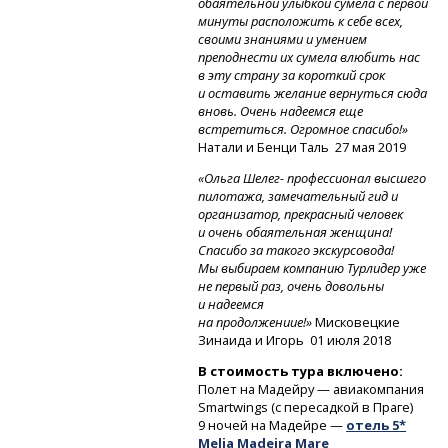
обаятельной улыбкой сумела с первой
минуты расположить к себе всех,
своими знаниями и умением
преподнести их сумела влюбить нас
в эту страну за короткий срок
и оставить желание вернуться сюда
вновь. Очень надеемся еще
встретиться. Огромное спасибо!»
Натали и Бенци Таль
27 мая 2019
«Ольга Шелег- профессионал высшего
пилотажа, замечательный гид и
организатор, прекрасный человек
и очень обаятельная женщина!
Спасибо за такого экскурсовода!
Мы выбираем компанию Турлидер уже
не первый раз, очень довольны
и надеемся
на продолжениие!»
Мисковецкие
Зинаида и Игорь
01 июля 2018
В стоимость тура включено:
Полет на Мадейру — авиакомпания
Smartwings (с пересадкой в Праге)
9 ночей на Мадейре —
отель 5*
Melia Madeira Mare