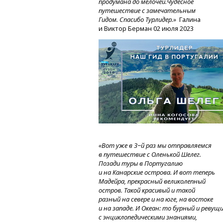
продумана до мелочей.Чудесное
путешествие с замечательным
Гидом. Спасибо Турлидер.»
Галина
и Виктор Берман 02 июля 2023
«Вот уже в 3−й раз мы отправляемся
в путешествие с Оленькой Шелег.
Позади туры в Португалию
и на Канарские острова. И вот теперь
Мадейра, прекрасный великолепный
остров. Такой красивый и такой
разный на севере и на юге, на востоке
и на западе.
И Океан:
то бурный
и ревущ
с энциклопедическими знаниями,