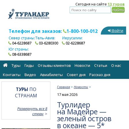
Сегодня на сайте
13 туров
Телефон для заказов:
1-800-100-012
Войти
Север страны:
Тель-Авив:
Иерусалим:
04-6228687
03-6280300
02-6228687
Юг страны:
08-6338687
Туры
Гиды
Отзывы клиентов
Новости
Статьи
О нас
Контакты
Видео
Авиабилеты
Cовет дня
Рассказ дня
Главная
>
Новости
>
ТУРЫ
ПО
17 мая 2026
СТРАНАМ
Турлидер
Развернуть все 8
на Мадейре —
стран
зеленый остров
в океане — 5*