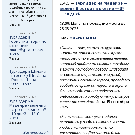
25/05 —
Турлидер на Мадейре —
земля дышит паром
целебных источников,
зеленый остров в океане — 5*
а люди улыбаются так
— 10 дней
искренне, будто знают
главный секрет
€3299 Цена на последние места до
счастья.
25.05.2026
05 августа 2026
Турлидер в
Гид -
Ольга Шелег
Германии - горячие
источники
«Ольга — прекрасный экскурсовод,
Люнебурга - 09/09 -
знающая, ответственная. Кроме
16/09
того, она очень отзывчивый человек,
7 мест
готовый прийти на помощь каждому
05 августа 2026
в группе по любому поводу. Благодаря
Турлидер в Штирии
ее советам мы, помимо экскурсий,
- в гостях у Штефана
посетили несколько музеев, проводили
- Рош ха-Шана -
09/09 - 16/09
свободное время интересно и вкусно.
5 мест
Ольга всегда готова поделиться
информацией на любую тему. Ещё раз
05 августа 2026
Турлидер на
огромное спасибо!»
Инна 15 сентября
Мадейре - зеленый
2025
остров в океане - 5*
- 10 дней - 11/10 -
«Есть места, которые надолго
20/10
остаются у тебя в памяти. И есть
3 места
люди, с которыми не хочется
расставаться. Для нас это были
Все новости