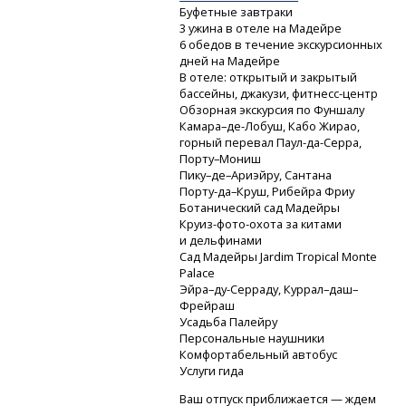
Буфетные завтраки
3 ужина в отеле на Мадейре
6 обедов в течение экскурсионных
дней на Мадейре
В отеле: открытый и закрытый
бассейны, джакузи,
фитнесс-центр
Обзорная экскурсия по Фуншалу
Камара–де-Лобуш,
Кабо Жирао,
горный перевал
Паул-да-Серра,
Порту–Мониш
Пику–де–Ариэйру, Сантана
Порту-да–Круш,
Рибейра Фриу
Ботанический сад Мадейры
Круиз-фото-охота
за китами
и дельфинами
Сад Мадейры Jardim Tropical Monte
Palace
Эйра–ду-Серраду,
Куррал–даш–
Фрейраш
Усадьба Палейру
Персональные наушники
Комфортабельный автобус
Услуги гида
Ваш отпуск приближается — ждем