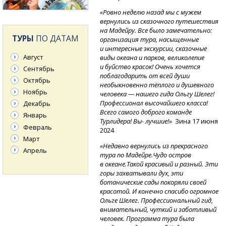
«Ровно неделю назад мы с мужем
вернулись из сказочного путешествия
на Мадейру. Все было замечательно:
ТУРЫ
ПО ДАТАМ
организация тура, насыщенные
и интересные экскурсии, сказочные
Август
виды океана и парков, великолепие
и буйство красок! Очень хочется
Сентябрь
поблагодарить от всей души
Октябрь
необыкновенно тёплого и душевного
Ноябрь
человека — нашего гида Ольгу Шелег!
Профессионал высочайшего класса!
Декабрь
Всего самого доброго команде
Январь
Турлидера! Вы- лучшие!»
Зина 17 июня
Февраль
2024
Март
«Недавно вернулись из прекрасного
Апрель
тура по Мадейре.Чудо остров
в океане.Такой красивый и разный. Эти
горы захватывали дух, эти
ботанические сады покоряли своей
красотой. И конечно спасибо огромное
Ольге Шелег. Профессиональный гид,
внимательный, чуткий и заботливый
человек. Программа тура была