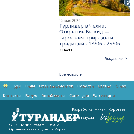
15 мая 2026
Турлидер в Чехии:
Открытие Бескид —
гармония природы и
традиций - 18/06 - 25/06
4 места
Подробнее
Все новости
Туры
Гиды
Отзывы клиентов
Новости
Статьи
О нас
Контакты
Видео
Авиабилеты
Cовет дня
Рассказ дня
Разработка:
Михаил Коротаев
Дизайн студии
© ТУРЛИДЕР
1−800−100−012
Организованные туры из Израиля