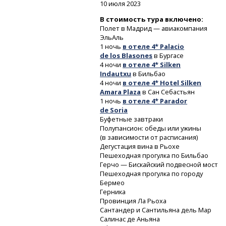
10 июля 2023
В стоимость тура включено:
Полет в Мадрид — авиакомпания
ЭльАль
1 ночь
в отеле 4* Palacio
de los Blasones
в Бургасе
4 ночи
в отеле 4* Silken
Indautxu
в Бильбао
4 ночи
в отеле 4* Hotel Silken
Amara Plaza
в Сан Себастьян
1 ночь
в отеле 4* Parador
de Soria
Буфетные завтраки
Полупансион: обеды или ужины
(в зависимости от расписания)
Дегустация вина в Рьохе
Пешеходная прогулка по Бильбао
Герчо — Бискайский подвесной мост
Пешеходная прогулка по городу
Бермео
Герника
Провинция Ла Рьоха
Сантандер и Сантильяна дель Мар
Салинас де Аньяна