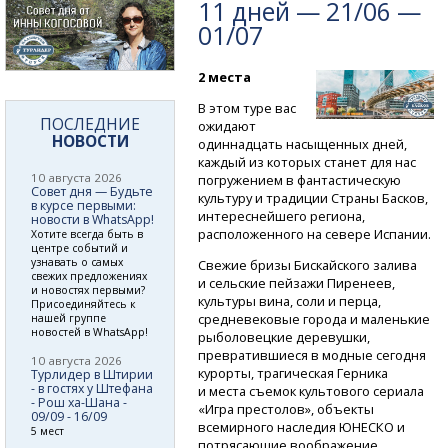
11 дней — 21/06 —
01/07
2 места
В этом туре вас
ПОСЛЕДНИЕ
ожидают
НОВОСТИ
одиннадцать насыщенных дней,
каждый из которых станет для нас
10 августа 2026
погружением в фантастическую
Совет дня — Будьте
культуру и традиции Страны Басков,
в курсе первыми:
интереснейшего региона,
новости в WhatsApp!
расположенного на севере Испании.
Хотите всегда быть в
центре событий и
узнавать о самых
Свежие бризы Бискайского залива
свежих предложениях
и сельские пейзажи Пиренеев,
и новостях первыми?
культуры вина, соли и перца,
Присоединяйтесь к
средневековые города и маленькие
нашей группе
новостей в WhatsApp!
рыболовецкие деревушки,
превратившиеся в модные сегодня
10 августа 2026
курорты, трагическая Герника
Турлидер в Штирии
- в гостях у Штефана
и места съемок культового сериала
- Рош ха-Шана -
«Игра престолов», объекты
09/09 - 16/09
всемирного наследия ЮНЕСКО и
5 мест
потрясающие воображение