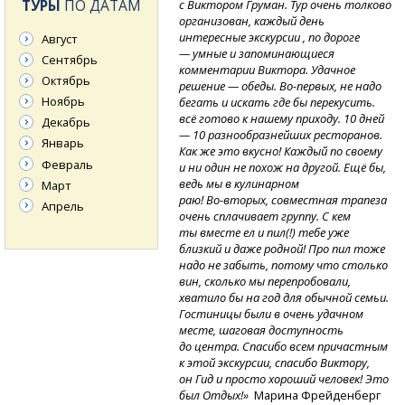
ТУРЫ
ПО ДАТАМ
с Виктором Груман. Тур очень толково
организован, каждый день
интересные экскурсии , по дороге
Август
— умные и запоминающиеся
Сентябрь
комментарии Виктора. Удачное
Октябрь
решение
— обеды.
Во-первых,
не надо
Ноябрь
бегать и искать где бы перекусить.
всё готово к нашему приходу. 10 дней
Декабрь
— 10 разнообразнейших ресторанов.
Январь
Как же это вкусно! Каждый по своему
Февраль
и ни один не похож на другой. Ещё бы,
ведь мы в кулинарном
Март
раю!
Во-вторых,
совместная трапеза
Апрель
очень сплачивает группу. С кем
ты вместе ел и пил(!) тебе уже
близкий и даже родной! Про пил тоже
надо не забыть, потому что столько
вин, сколько мы перепробовали,
хватило бы на год для обычной семьи.
Гостиницы были в очень удачном
месте, шаговая доступность
до центра. Спасибо всем причастным
к этой экскурсии, спасибо Виктору,
он Гид и просто хороший человек! Это
был Отдых!»
Марина Фрейденберг