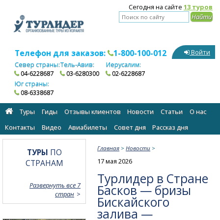
Сегодня на сайте
13 туров
Телефон для заказов:
1-800-100-012
Войти
Север страны:
Тель-Авив:
Иерусалим:
04-6228687
03-6280300
02-6228687
Юг страны:
08-6338687
Туры
Гиды
Отзывы клиентов
Новости
Статьи
О нас
Контакты
Видео
Авиабилеты
Cовет дня
Рассказ дня
Главная
>
Новости
>
ТУРЫ
ПО
17 мая 2026
СТРАНАМ
Турлидер в Стране
Развернуть все 7
Басков — бризы
стран
Бискайского
залива —