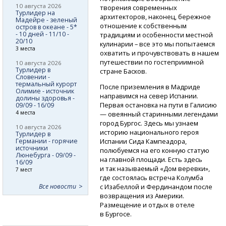
10 августа 2026
творения современных
Турлидер на
архитекторов, наконец, бережное
Мадейре - зеленый
отношение к собственным
остров в океане - 5*
- 10 дней - 11/10 -
традициям и особенности местной
20/10
кулинарии – все это мы попытаемся
3 места
охватить и прочувствовать в нашем
путешествии по гостеприимной
10 августа 2026
Турлидер в
стране Басков.
Словении -
термальный курорт
После приземления в Мадриде
Олимие - источник
направимся на север Испании.
долины здоровья -
Первая остановка на пути в Галисию
09/09 - 16/09
4 места
— овеянный старинными легендами
город Бургос. Здесь мы узнаем
10 августа 2026
историю национального героя
Турлидер в
Германии - горячие
Испании Сида Кампеадора,
источники
полюбуемся на его конную статую
Люнебурга - 09/09 -
на главной площади. Есть здесь
16/09
и так называемый «Дом веревки»,
7 мест
где состоялась встреча Колумба
Все новости
с Изабеллой и Фердинандом после
возвращения из Америки.
Размещение и отдых в отеле
в Бургосе.