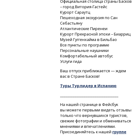
Официальная столица страны Басков
– город
Витория-Гастейс
Курорт Сараутц
Пешеходная экскурсия по Сан
Себастьяну
Атлантические Пиренеи
Курорт Прекрасной эпохи – Биарриц
Музей Гуггенхайма в Бильбао
Все пункты по программе
Персональные наушники
Комфортабельный автобус
Услуги гида
Ваш отпуск приближается — ждем
вас в Стране Басков!
Туры Турлидер в Испанию
________________________________
На нашей странице в Фейсбук
вы можете первыми видеть отзывы
только что вернувшихся туристов,
свежие фотографии и обмениваться
мнениями и впечатлениями.
Присоединяйтесь к нашей
группе