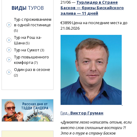
21/06 —
Турлидер в Стране
ВИДЫ
ТУРОВ
Басков — бризы Бискайского
залива — 11 дней
Тур с проживанием
€3899 Цена на последние места до
в одной гостинице
21.06.2026
(5)
Тур на Рош ха-
Шана
(5)
Тур на Суккот
(3)
Тур повышенного
комфорта
(7)
Один раз в сезоне
(2)
Гид -
Виктор Груман
«Думаете легко написать отзыв, если
вместо слов сплошные восторги ?!
Это я о туре в страну Басков