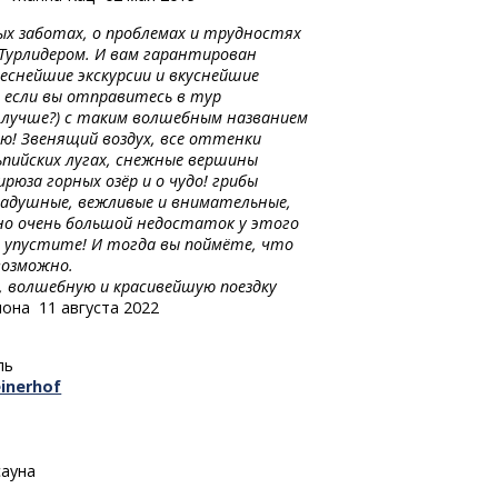
ых заботах, о проблемах и трудностях
Турлидером. И вам гарантирован
еснейшие экскурсии и вкуснейшие
А если вы отправитесь в тур
ь лучше?) с таким волшебным названием
ю! Звенящий воздух, все оттенки
ьпийских лугах, снежные вершины
рюза горных озёр и о чудо! грибы
 радушные, вежливые и внимательные,
 но очень большой недостаток у этого
е упустите! И тогда вы поймёте, что
возможно.
, волшебную и красивейшую поездку
на 11 августа 2022
ль
einerhof
сауна