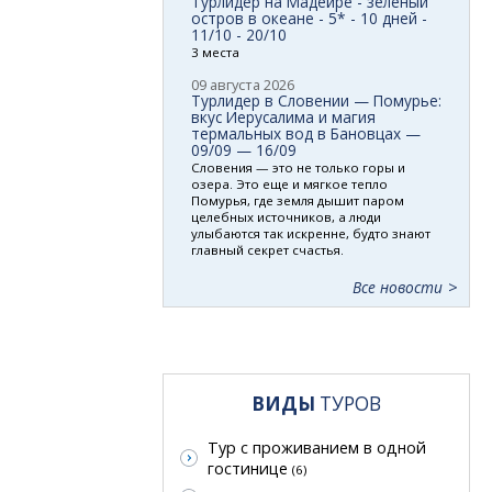
Турлидер на Мадейре - зеленый
остров в океане - 5* - 10 дней -
11/10 - 20/10
3 места
09 августа 2026
Турлидер в Словении — Помурье:
вкус Иерусалима и магия
термальных вод в Бановцах —
09/09 — 16/09
Словения — это не только горы и
озера. Это еще и мягкое тепло
Помурья, где земля дышит паром
целебных источников, а люди
улыбаются так искренне, будто знают
главный секрет счастья.
Все новости
ВИДЫ
ТУРОВ
Тур с проживанием в одной
гостинице
(6)