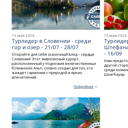
15 мая 2026
15 мая 2026
Турлидер в Словении - среди
Турлидер
гор и озер - 21/07 - 28/07
Штефана 
- 16/09
Откройте для себя сказочный Блед – сердце
Словении! Этот живописный курорт,
Нам предсто
расположенный у подножия величественных
другой стор
Юлианских Альп, словно создан для тех, кто
среди холмов
жаждет гармонии с природой и ярких
Шлагбауэр.
впечатлений.
Подробнее