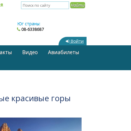
ов
Юг страны:
08-6338687
Войти
акты
Видео
Авиабилеты
ые красивые горы