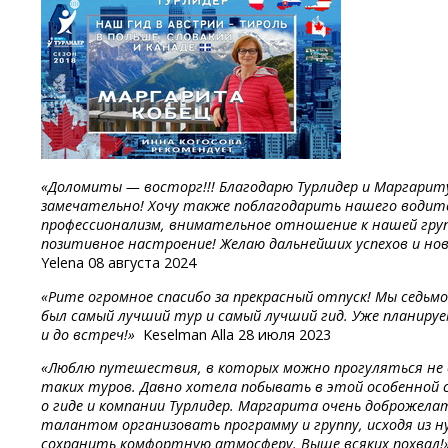
«Доломиты — восторг!!! Благодарю Турлидер и Маргариту
замечательно! Хочу также поблагодарить нашего водите
профессионализм, внимательное отношение к нашей групп
позитивное настроение! Желаю дальнейших успехов и нов
Yelena 08 августа 2024
«Рите огромное спасибо за прекрасный отпуск! Мы седьмо
был самый лучший тур и самый лучший гид. Уже планируе
и до встреч!»
Keselman Alla 28 июля 2023
«Люблю путешествия, в которых можно прогуляться не с
таких туров. Давно хотела побывать в этой особенной
о гиде и компании Турлидер. Маргарита очень доброжел
талантом организовать программу и группу, исходя из 
сохранить комфортную атмосферу. Выше всяких похвал!