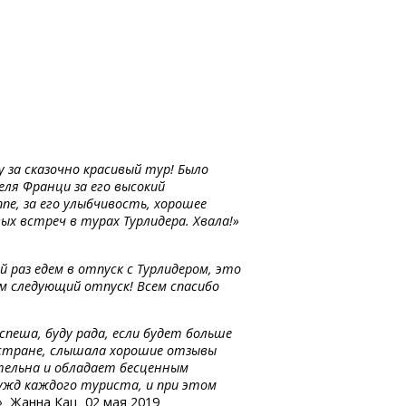
 за сказочно красивый тур! Было
ля Франци за его высокий
е, за его улыбчивость, хорошее
ых встреч в турах Турлидера. Хвала!»
й раз едем в отпуск с Турлидером, это
м следующий отпуск! Всем спасибо
пеша, буду рада, если будет больше
 стране, слышала хорошие отзывы
ательна и обладает бесценным
нужд каждого туриста, и при этом
»
Жанна Кац 02 мая 2019