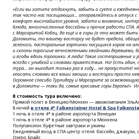
«Если вы хотите отдохнуть, забыть о суете и ежедневн
так часто нас посещающих… отправляйтесь в отпуск с 
комфорт высочайшего уровня, забота и внимание, интер
блюда, многочисленные бассейны и прочие радости СПА. 
с Маргаритой Кобец, да ещё и в горы (а что может быт
Доломиты, то вашему восторгу не будет предела, обеща
зелёного, пасторальные картинки пасущихся коров на ал
и склоны поросшие вечнозелеными хвойными деревьями, би
и ягоды вдоль тропинки. А люди! Такие гостеприимные и
всегда с улыбкой и словами приветствия. Но! Есть один,
тура… он выходит только раз в году… не пропустите! н
описать словами все ваши эмоции и восторги просто не
Огромное спасибо Турлидеру и Маргарите за освежающую
в Доломиты — таки да, самые красивые горы Европы!»
Ило
В стоимость тура включено:
Прямой полет в Венецию/Мюнхен — авиакомпания ЭльА
8 ночей
в отеле 4* Falkensteiner Hotel & Spa Falkenst
1 ночь в отеле 4* в районе аэропорта Венеции
1 ночь в отеле 4* в районе аэропорта Мюнхена
Полупансион: буфетные завтраки и ужины
Ежедневный вход
в СПА-центр
отеля: бассейн, джакузи, 
Озеро Брайс