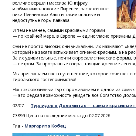
величие вершин массива Юнгфрау
и обманчиво-пологие
Пиренеи, заснеженные
пики Пеннинских Альп и такие опасные и
недоступные горы Кавказа.
И тем не менее, самыми красивыми горами
— по крайней мере, в Европе — единогласно признаны 
Они не просто высоки; они уникальны. Их называют «Бл
который на закате вспыхивает
огненно-красным,
а на рас
За их удивительные, почти сюрреалистические формы,
— ветром. За прозрачные озера, таящие древние легенд
Мы приглашаем вас в путешествие, которое сочетает в 
тирольского гостеприимства!
Наш эксклюзивный тур с проживанием в одной из самы
— это редкая возможность увидеть все богатство Долом
02/07 —
Турлидер в Доломитах — самые красивые 
€3899 Цена на последние места до 02.07.2026
Гид -
Маргарита Кобец