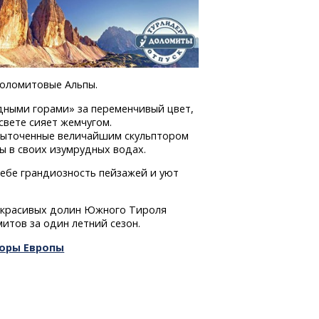
Доломитовые Альпы.
едными горами» за переменчивый цвет,
свете сияет жемчугом.
 выточенные величайшим скульптором
ы в своих изумрудных водах.
себе грандиозность пейзажей и уют
х красивых долин Южного Тироля
итов за один летний сезон.
горы Европы