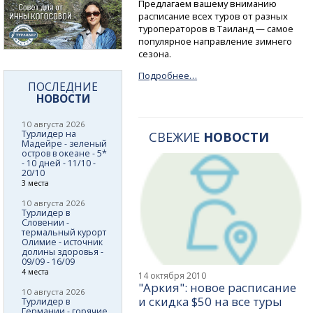
Предлагаем вашему вниманию
расписание всех туров от разных
туроператоров в Таиланд — самое
популярное направление зимнего
сезона.
Подробнее…
ПОСЛЕДНИЕ
НОВОСТИ
10 августа 2026
Турлидер на
СВЕЖИЕ
НОВОСТИ
Мадейре - зеленый
остров в океане - 5*
- 10 дней - 11/10 -
20/10
3 места
10 августа 2026
Турлидер в
Словении -
термальный курорт
Олимие - источник
долины здоровья -
09/09 - 16/09
4 места
14 октября 2010
"Аркия": новое расписание
10 августа 2026
и скидка $50 на все туры
Турлидер в
Германии - горячие