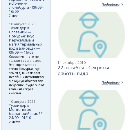
источники
Подробнее
Люнебурга - 09/09 -
16/09
7 мест
10 августа 2026
Турлидер в
Словении —
Помурье: вкус
Иерусалима и
магия термальных
вод в Бановцах —
09/09 — 16/09
Словения — это не
только горы и озера.
14 октября 2010
Это еще и мягкое
22 октября - Секреты
тепло Помурья, где
работы гида
земля дышит паром
целебных источников,
а люди улыбаются так
Подробнее
искренне, будто знают
главный секрет
счастья.
10 августа 2026
Турлидер в
Монтенегро -
балканский шик 5* -
24/09 - 01/10
2 места