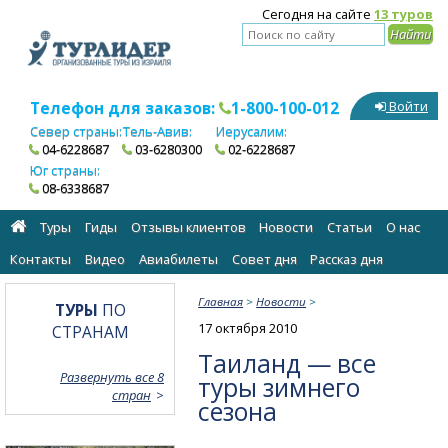
Сегодня на сайте
13 туров
Телефон для заказов:
1-800-100-012
Войти
Север страны:
Тель-Авив:
Иерусалим:
04-6228687
03-6280300
02-6228687
Юг страны:
08-6338687
Туры
Гиды
Отзывы клиентов
Новости
Статьи
О нас
Контакты
Видео
Авиабилеты
Cовет дня
Рассказ дня
Главная
>
Новости
>
ТУРЫ
ПО
17 октября 2010
СТРАНАМ
Таиланд — все
Развернуть все 8
туры зимнего
стран
сезона