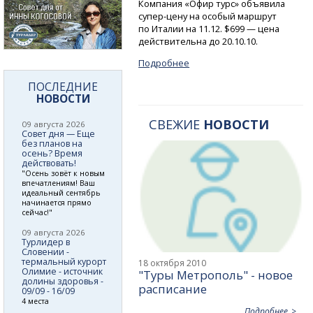
Компания «Офир турс» объявила
супер-цену
на особый маршрут
по Италии на 11.12. $699 — цена
действительна до 20.10.10.
Подробнее
ПОСЛЕДНИЕ
НОВОСТИ
СВЕЖИЕ
НОВОСТИ
09 августа 2026
Совет дня — Еще
без планов на
осень? Время
действовать!
"Осень зовёт к новым
впечатлениям! Ваш
идеальный сентябрь
начинается прямо
сейчас!"
09 августа 2026
Турлидер в
Словении -
термальный курорт
18 октября 2010
Олимие - источник
"Туры Метрополь" - новое
долины здоровья -
расписание
09/09 - 16/09
4 места
Подробнее