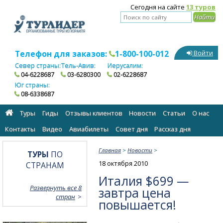
Сегодня на сайте
13 туров
Телефон для заказов:
1-800-100-012
Войти
Север страны:
Тель-Авив:
Иерусалим:
04-6228687
03-6280300
02-6228687
Юг страны:
08-6338687
Туры
Гиды
Отзывы клиентов
Новости
Статьи
О нас
Контакты
Видео
Авиабилеты
Cовет дня
Рассказ дня
Главная
>
Новости
>
ТУРЫ
ПО
18 октября 2010
СТРАНАМ
Италия $699 —
Развернуть все 8
завтра цена
стран
повышается!