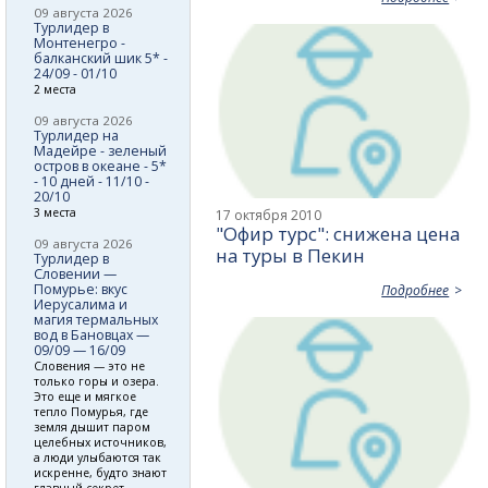
09 августа 2026
Турлидер в
Монтенегро -
балканский шик 5* -
24/09 - 01/10
2 места
09 августа 2026
Турлидер на
Мадейре - зеленый
остров в океане - 5*
- 10 дней - 11/10 -
20/10
3 места
17 октября 2010
"Офир турс": снижена цена
09 августа 2026
на туры в Пекин
Турлидер в
Словении —
Помурье: вкус
Подробнее
Иерусалима и
магия термальных
вод в Бановцах —
09/09 — 16/09
Словения — это не
только горы и озера.
Это еще и мягкое
тепло Помурья, где
земля дышит паром
целебных источников,
а люди улыбаются так
искренне, будто знают
главный секрет