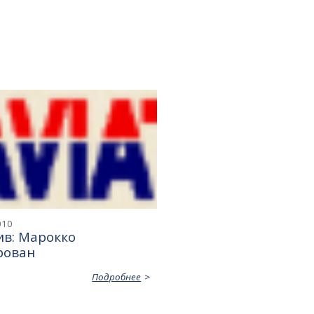
010
ив: Марокко
рован
Подробнее