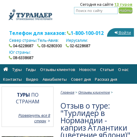
Сегодня на сайте
13 туров
Телефон для заказов:
1-800-100-012
Войти
Север страны:
Тель-Авив:
Иерусалим:
04-6228687
03-6280300
02-6228687
Юг страны:
08-6338687
Туры
Гиды
Отзывы клиентов
Новости
Статьи
О нас
Контакты
Видео
Авиабилеты
Cовет дня
Рассказ дня
Главная
>
Отзывы клиентов
>
ТУРЫ
ПО
СТРАНАМ
Отзыв о туре:
"Турлидер в
Развернуть все 8
Нормандии -
стран
каприз Атлантики
(цветение яблони)"