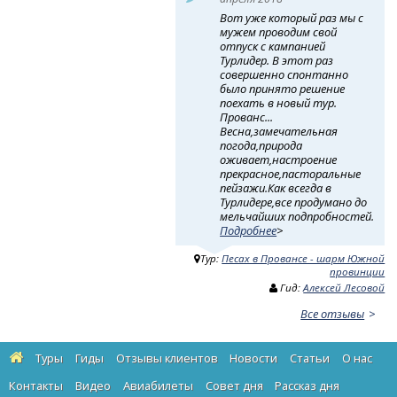
Вот уже который раз мы с
мужем проводим свой
отпуск с кампанией
Турлидер. В этот раз
совершенно спонтанно
было принято решение
поехать в новый тур.
Прованс...
Весна,замечательная
погода,природа
оживает,настроение
прекрасное,пасторальные
пейзажи.Как всегда в
Турлидере,все продумано до
мельчайших подпробностей.
Подробнее
>
Тур:
Песах в Провансе - шарм Южной
провинции
Гид:
Алексей Лесовой
Все отзывы
Туры
Гиды
Отзывы клиентов
Новости
Статьи
О нас
Контакты
Видео
Авиабилеты
Cовет дня
Рассказ дня