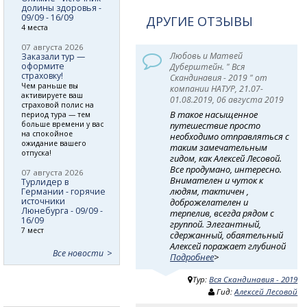
долины здоровья -
09/09 - 16/09
ДРУГИЕ ОТЗЫВЫ
4 места
07 августа 2026
Любовь и Матвей
Заказали тур —
оформите
Дуберштейн. " Вся
страховку!
Скандинавия - 2019 " от
Чем раньше вы
компании НАТУР, 21.07-
активируете ваш
01.08.2019, 06 августа 2019
страховой полис на
В такое насыщенное
период тура — тем
больше времени у вас
путешествие просто
на спокойное
необходимо отправляться с
ожидание вашего
таким замечательным
отпуска!
гидом, как Алексей Лесовой.
Все продумано, интересно.
07 августа 2026
Внимателен и чуток к
Турлидер в
людям, тактичен ,
Германии - горячие
источники
доброжелателен и
Люнебурга - 09/09 -
терпелив, всегда рядом с
16/09
группой. Элегантный,
7 мест
сдержанный, обаятельный
Алексей поражает глубиной
Все новости
Подробнее
>
Тур:
Вся Скандинавия - 2019
Гид:
Алексей Лесовой