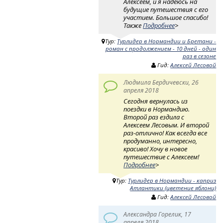
Алексеем, и я надеюсь на
будущие путешествия с его
участием. Большое спасибо!
Также
Подробнее
>
Тур:
Турлидер в Нормандии и Бретани -
роман с продолжением - 10 дней - один
раз в сезоне
Гид:
Алексей Лесовой
Людмила Бердичевски, 26
апреля 2018
Сегодня вернулась из
поездки в Нормандию.
Второй раз ездила с
Алексеем Лесовым. И второй
раз-отлично! Как всегда все
продуманно, интересно,
красиво! Хочу в новое
путешествие с Алексеем!
Подробнее
>
Тур:
Турлидер в Нормандии - каприз
Атлантики (цветение яблони)
Гид:
Алексей Лесовой
Александра Горелик, 17
апреля 2018