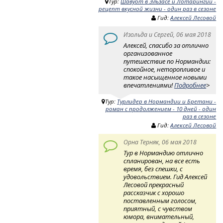
Тур:
Шавуот в Эльзасе и Лотарингии -
рецепт вкусной жизни - один раз в сезоне
Гид:
Алексей Лесовой
Изольда и Сергей, 06 мая 2018
Алексей, спасибо за отлично
организованное
путешествие по Нормандии:
спокойное, неторопливое и
такое насыщенное новыми
впечатлениями!
Подробнее
>
Тур:
Турлидер в Нормандии и Бретани -
роман с продолжением - 10 дней - один
раз в сезоне
Гид:
Алексей Лесовой
Орна Терняк, 06 мая 2018
Тур в Нормандию отлично
спланирован, на все есть
время, без спешки, с
удовольствием. Гид Алексей
Лесовой прекрасный
рассказчик с хорошо
поставленным голосом,
приятный, с чувством
юмора, внимательный,