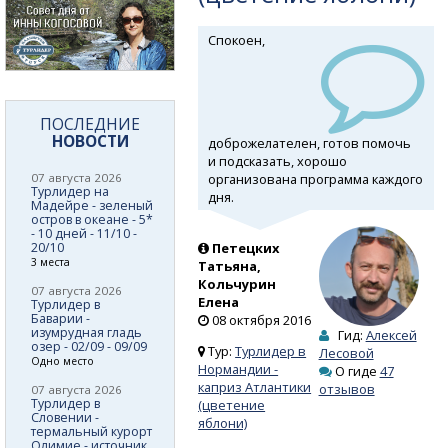
Спокоен,
ПОСЛЕДНИЕ
НОВОСТИ
доброжелателен, готов помочь
и подсказать, хорошо
организована программа каждого
07 августа 2026
Турлидер на
дня.
Мадейре - зеленый
остров в океане - 5*
- 10 дней - 11/10 -
20/10
Петецких
3 места
Татьяна,
Кольчурин
07 августа 2026
Елена
Турлидер в
Баварии -
08 октября 2016
изумрудная гладь
Гид:
Алексей
озер - 02/09 - 09/09
Тур:
Турлидер в
Лесовой
Одно место
Нормандии -
О гиде
47
каприз Атлантики
отзывов
07 августа 2026
Турлидер в
(цветение
Словении -
яблони)
термальный курорт
Олимие - источник