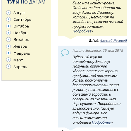
ТУРЫ
ПО ДАТАМ
было на высшем уровне.
Отдельная благодарность
гиду- Алексею Лесовому,
Август
который , несмотря на
Сентябрь
молодость, показал высокий
Октябрь
профессионализм,
Подробнее
>
Ноябрь
Декабрь
Гид:
Алексей Лесовой
Январь
Галина Еваленко, 29 мая 2018
Февраль
Чудесный тур по
Март
волшебному Эльзасу!
Получили огромное
Апрель
удовольствие от хорошо
продуманной программы.
Успели посмотреть
достопримечательности
региона, познакомиться с
большими городами и
совершенно сказочными
деревушками. Попробовали
эльзаское вино, "живую
воду" и фуа-гра. Все
посещаемые места
отобраны
Подробнее
>