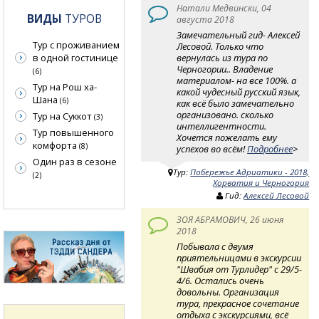
Натали Медвински, 04
ВИДЫ
ТУРОВ
августа 2018
Замечательный гид- Алексей
Тур с проживанием
Лесовой. Только что
в одной гостинице
вернулась из тура по
Черногории.. Владение
(6)
материалом- на все 100%. а
Тур на Рош ха-
какой чудесный русский язык,
Шана
(6)
как всё было замечательно
организовано. сколько
Тур на Суккот
(3)
интеллигентности.
Тур повышенного
Хочется пожелать ему
комфорта
(8)
успехов во всём!
Подробнее
>
Один раз в сезоне
Тур:
Побережье Адриатики - 2018,
(2)
Хорватия и Черногория
Гид:
Алексей Лесовой
ЗОЯ АБРАМОВИЧ, 26 июня
2018
Побывала с двумя
приятельницами в экскурсии
"Швабия от Турлидер" с 29/5-
4/6. Остались очень
довольны. Организация
тура, прекрасное сочетание
отдыха с экскурсиями, всё