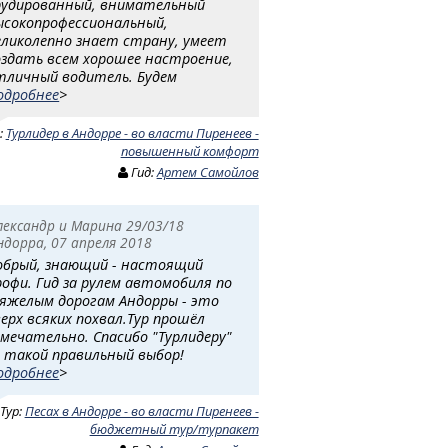
рудированный, внимательный
ысокопрoфессиональный,
еликолепно знает страну, умеет
оздать всем хорошее настроение,
тличный водитель. Будем
одробнее
>
:
Турлидер в Андорре - во власти Пиренеев -
повышенный комфорт
Гид:
Артем Самойлов
лександр и Марина 29/03/18
ндорра, 07 апреля 2018
обрый, знающий - настоящий
рофи. Гид за рулем автомобиля по
яжелым дорогам Андорры - это
верх всяких похвал.Тур прошёл
амечательно. Спасибо "Турлидеру"
а такой правильный выбор!
одробнее
>
Тур:
Песах в Андорре - во власти Пиренеев -
бюджетный тур/турпакет