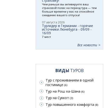
страховку!
Чем раньше вы активируете ваш
страховой полис на период тура — тем
больше времени у вас на спокойное
ожидание вашего отпуска!
07 августа 2026
Турлидер в Германии - горячие
источники Люнебурга - 09/09 -
16/09
7 мест
Все новости
ВИДЫ
ТУРОВ
Тур с проживанием в одной
гостинице
(6)
Тур на Рош ха-Шана
(6)
Тур на Суккот
(3)
Тур повышенного комфорта
(8)