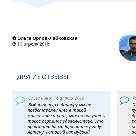
Ольга
Орлов-Лабковская
10 апреля 2018
ДРУГИЕ ОТЗЫВЫ
Ольга и Аня, 16 апреля 2018
Т
Выбирая тур в Андорру мы не
П
представляли что в такой
п
маленькой стране, можно получить
А
такое огромное удовольствие. Это
р
произошло благодаря нашему гиду
о
Артему, который как мудрый
в