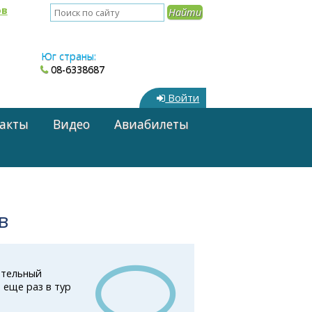
ов
Юг страны:
08-6338687
Войти
акты
Видео
Авиабилеты
в
ательный
 еще раз в тур