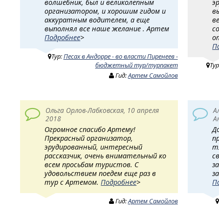
волшебник, был и великолепным
э
организатором, и хорошим гидом и
в
аккуратным водителем, а еще
в
выполнял все наше желание . Артем
с
Подробнее
>
о
П
Тур:
Песах в Андорре - во власти Пиренеев -
бюджетный тур/турпакет
Тур
Гид:
Артем Самойлов
Ольга Орлов-Лабковская, 10 апреля
А
2018
А
Огромное спасибо Артему!
Д
Прекрасный организатор,
п
эрудированный, интересный
т
рассказчик, очень внимательный ко
с
всем просьбам туристов. С
з
удовольствием поедем еще раз в
з
тур с Артемом.
Подробнее
>
П
Гид:
Артем Самойлов