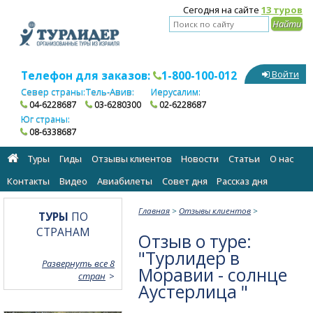
Сегодня на сайте
13 туров
Телефон для заказов:
1-800-100-012
Войти
Север страны:
Тель-Авив:
Иерусалим:
04-6228687
03-6280300
02-6228687
Юг страны:
08-6338687
Туры
Гиды
Отзывы клиентов
Новости
Статьи
О нас
Контакты
Видео
Авиабилеты
Cовет дня
Рассказ дня
Главная
>
Отзывы клиентов
>
ТУРЫ
ПО
СТРАНАМ
Отзыв о туре:
"Турлидер в
Развернуть все 8
Моравии - солнце
стран
Аустерлица "