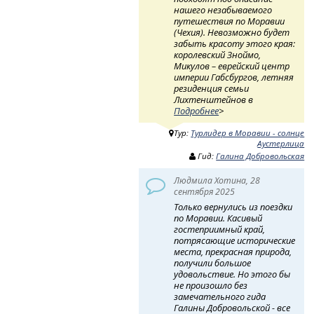
нашего незабываемого
путешествия по Моравии
(Чехия). Невозможно будет
забыть красоту этого края:
королевский Зноймо,
Микулов – еврейский центр
империи Габсбургов, летняя
резиденция семьи
Лихтенштейнов в
Подробнее
>
Тур:
Турлидер в Моравии - солнце
Аустерлица
Гид:
Галина Добровольская
Людмила Хотина, 28
сентября 2025
Только вернулись из поездки
по Моравии. Касивый
гостеприимный край,
потрясающие исторические
места, прекрасная природа,
получили большое
удовольствие. Но этого бы
не произошло без
замечательного гида
Галины Добровольской - все