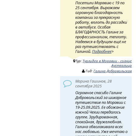
Посетили Моравию с 19 по
25 сентября. Выражаем
огромную благодарность
компании за прекрасную
работу, вплоть до рассадки
в автобусе. Особая
БЛАГОДАРНОСТЬ Галине за
профессионализм, теплоту.
Надеемся в будущем ещё не
раз путешествовать с
Галиной.
Подробнее
>
Тур:
Турлидер в Моравии - солнце
Аустерлица
Гид:
Галина Добровольская
Марина Гашинов, 28
сентября 2025
Огромное спасибо Галине
Добровольский за шикарное
путешествие по Моравии с
19-25.09.2025. Ее обожание
южной Чехии передалось
группе. Эрудированная,
спокойная, дружелюбная.
Галина обволакивала всех
нас любовью. Уже мечтаю о