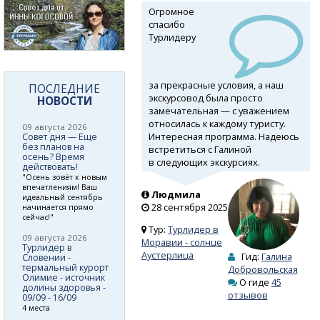
Огромное
спасибо
Турлидеру
за прекрасные условия, а наш
ПОСЛЕДНИЕ
экскурсовод была просто
НОВОСТИ
замечательная — с уважением
относилась к каждому туристу.
09 августа 2026
Интересная программа. Надеюсь
Совет дня — Еще
без планов на
встретиться с Галиной
осень? Время
в следующих экскурсиях.
действовать!
"Осень зовёт к новым
впечатлениям! Ваш
Людмила
идеальный сентябрь
28 сентября 2025
начинается прямо
сейчас!"
Тур:
Турлидер в
09 августа 2026
Моравии - солнце
Турлидер в
Аустерлица
Гид:
Галина
Словении -
термальный курорт
Добровольская
Олимие - источник
О гиде
45
долины здоровья -
отзывов
09/09 - 16/09
4 места