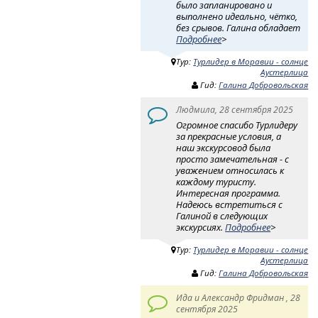
было запланировано и
выполнено идеально, чётко,
без срывов. Галина обладает
Подробнее
>
Тур:
Турлидер в Моравии - солнце
Аустерлица
Гид:
Галина Добровольская
Людмила, 28 сентября 2025
Огромное спасибо Турлидеру
за прекрасные условия, а
наш экскурсовод была
просто замечательная - с
уважением относилась к
каждому туристу.
Интересная программа.
Надеюсь встретиться с
Галиной в следующих
экскурсиях.
Подробнее
>
Тур:
Турлидер в Моравии - солнце
Аустерлица
Гид:
Галина Добровольская
Ида и Александр Фридман , 28
сентября 2025