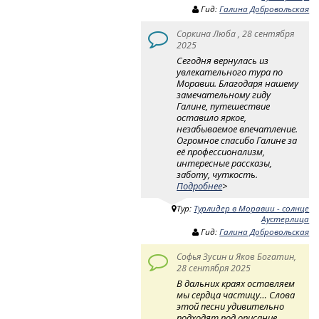
Гид:
Галина Добровольская
Соркина Люба , 28 сентября
2025
Сегодня вернулась из
увлекательного тура по
Моравии. Благодаря нашему
замечательному гиду
Галине, путешествие
оставило яркое,
незабываемое впечатление.
Огромное спасибо Галине за
её профессионализм,
интересные рассказы,
заботу, чуткость.
Подробнее
>
Тур:
Турлидер в Моравии - солнце
Аустерлица
Гид:
Галина Добровольская
Софья Зусин и Яков Богатин,
28 сентября 2025
В дальних краях оставляем
мы сердца частицу… Слова
этой песни удивительно
подходят под описание