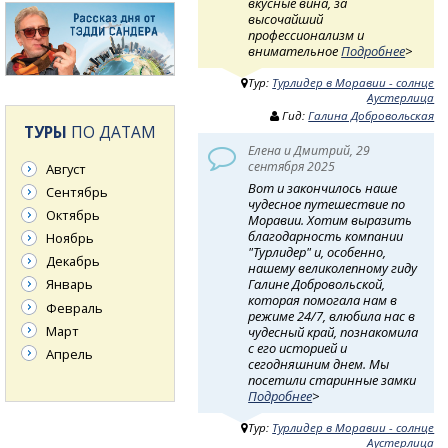
вкусные вина, за
высочайший
профессионализм и
внимательное
Подробнее
>
Тур:
Турлидер в Моравии - солнце
Аустерлица
Гид:
Галина Добровольская
ТУРЫ
ПО ДАТАМ
Елена и Дмитрий, 29
сентября 2025
Август
Вот и закончилось наше
Сентябрь
чудесное путешествие по
Октябрь
Моравии. Хотим выразить
благодарность компании
Ноябрь
"Турлидер" и, особенно,
Декабрь
нашему великолепному гиду
Галине Добровольской,
Январь
которая помогала нам в
Февраль
режиме 24/7, влюбила нас в
Март
чудесный край, познакомила
с его историей и
Апрель
сегодняшним днем. Мы
посетили старинные замки
Подробнее
>
Тур:
Турлидер в Моравии - солнце
Аустерлица