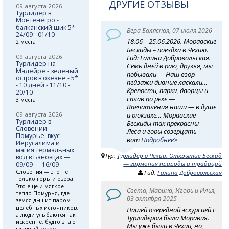
ДРУГИЕ ОТЗЫВЫ
09 августа 2026
Турлидер в
Монтенегро -
балканский шик 5* -
Вера Балясная, 07 июля 2026
24/09 - 01/10
18.06 – 25.06.2026. Моравские
2 места
Бескиды – поездка в Чехию.
09 августа 2026
Гид: Галина Добровольская.
Турлидер на
Семь дней в раю, друзья, мы
Мадейре - зеленый
побывали — Наш взор
остров в океане - 5*
пейзажи дивные ласкали…
- 10 дней - 11/10 -
Крепости, парки, дворцы и
20/10
сплав по реке —
3 места
Впечатления наши — в душе
09 августа 2026
и рюкзаке… Моравские
Турлидер в
Бескиды так прекрасны —
Словении —
Леса и горы созерцать —
Помурье: вкус
вот
Подробнее
>
Иерусалима и
магия термальных
Тур:
Турлидер в Чехии: Открытие Бескид
вод в Бановцах —
— гармония природы и традиций
09/09 — 16/09
Словения — это не
Гид:
Галина Добровольская
только горы и озера.
Это еще и мягкое
Света, Марина, Игорь и Илья,
тепло Помурья, где
03 октября 2025
земля дышит паром
целебных источников,
Нашей очередной эскурсией с
а люди улыбаются так
Турлидером была Моравия.
искренне, будто знают
Мы уже были в Чехии, но,
главный секрет