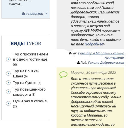
что это особенный край,
счастья.
показала нам гид Галина
Добровольская, Великолепие
Все новости
дворцов, замков,
удивительных ландшавтов
и парков, а пещера под
музыку AVE MARIA поражает
воображение, Конечно в
тот день, когда мы прибыли
ВИДЫ
ТУРОВ
на поле
Подробнее
>
Тур:
Турлидер в Моравии - солнце
Тур с проживанием
Аустерлица
в одной гостинице
Гид:
Галина Добровольская
(6)
Тур на Рош ха-
Марина , 30 сентября 2025
Шана
(6)
Вот и закончилось наше
Тур на Суккот
сказочное путешествие в
(3)
удивительную Моравию!!!
Тур повышенного
Спасибо огромное нашему
комфорта
(8)
замечательному гиду Галине
Один раз в сезоне
Добровольский за такой
насыщенный интересный
(2)
тур, за подаренные нам
красоты Моравии, за
теплые встречи с
интересными людьми, за