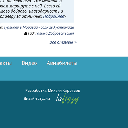
сех нас любовью. Уже мечтаю о
овом маршруте с ней. Всего ей
амого доброго. Благодарность и
урлилеру за отличных
Подробнее
>
ур:
Турлидер в Моравии - солнце Аустерлица
Гид:
Галина Добровольская
Все отзывы
акты
Видео
Авиабилеты
Разработка:
Михаил Коротаев
Дизайн студии