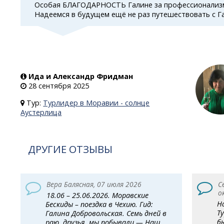
Особая БЛАГОДАРНОСТЬ Галине за профессионализм
Надеемся в будущем ещё не раз путешествовать с Г
Ида и Александр Фридман
28 сентября 2025
Тур:
Турлидер в Моравии - солнце
Аустерлица
ДРУГИЕ ОТЗЫВЫ
Вера Балясная, 07 июля 2026
С
о
18.06 – 25.06.2026. Моравские
Н
Бескиды – поездка в Чехию. Гид:
Т
Галина Добровольская. Семь дней в
б
раю, друзья, мы побывали — Наш