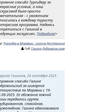
громное спасибо Турлидеру за
рекрасные условия, а наш
кскурсовод была просто
амечательная - с уважением
тносилась к каждому туристу.
нтересная программа. Надеюсь
стретиться с Галиной в
ледующих экскурсиях.
Подробнее
>
ур:
Турлидер в Моравии - солнце Аустерлица
Гид:
Галина Добровольская
арина Гашинов, 28 сентября 2025
громное спасибо Галине
обровольский за шикарное
утешествие по Моравии с 19-
5.09.2025. Ее обожание южной
ехии передалось группе.
рудированная, спокойная,
ружелюбная. Галина обволакивала