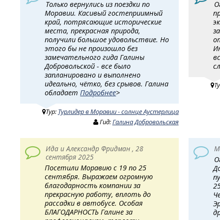
Только вернулись из поездки по
О
Моравии. Касивый гостеприимный
п
край, потрясающие исторические
э
места, прекрасная природа,
з
получили большое удовольствие. Но
о
этого бы не произошло без
И
замечательного гида Галины
в
Добровольской - все было
с
запланировано и выполнено
идеально, чётко, без срывов. Галина
Т
обладает
Подробнее
>
Тур:
Турлидер в Моравии - солнце Аустерлица
Гид:
Галина Добровольская
Ида и Александр Фридман , 28
М
сентября 2025
О
Посетили Моравию с 19 по 25
Д
сентября. Выражаем огромную
п
благодарность компании за
2
прекрасную работу, вплоть до
Ч
рассадки в автобусе. Особая
Э
БЛАГОДАРНОСТЬ Галине за
д