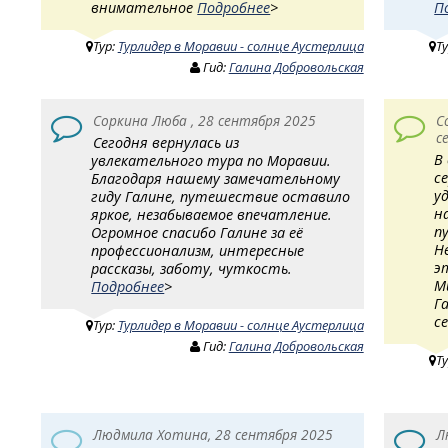
внимательное
Подробнее
>
П
Тур:
Турлидер в Моравии - солнце Аустерлица
Т
Гид:
Галина Добровольская
Соркина Люба , 28 сентября 2025
С
с
Сегодня вернулась из
В
увлекательного тура по Моравии.
с
Благодаря нашему замечательному
у
гиду Галине, путешествие оставило
н
яркое, незабываемое впечатление.
п
Огромное спасибо Галине за её
Н
профессионализм, интересные
э
рассказы, заботу, чуткость.
М
Подробнее
>
Г
с
Тур:
Турлидер в Моравии - солнце Аустерлица
Гид:
Галина Добровольская
Т
Людмила Хотина, 28 сентября 2025
Л