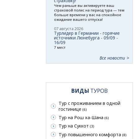
страховку!
Чем раньше вы активируете ваш
страховой полис на период тура — тем
больше времени у вас на спокойное
ожидание вашего отпуска!
07 августа 2026
Турлидер в Германии - горячие
источники Люнебурга - 09/09 -
16/09
7 мест
Все новости
ВИДЫ
ТУРОВ
Тур с проживанием в одной
гостинице
(6)
Тур на Рош ха-Шана
(6)
Тур на Суккот
(3)
Тур повышенного комфорта
(8)