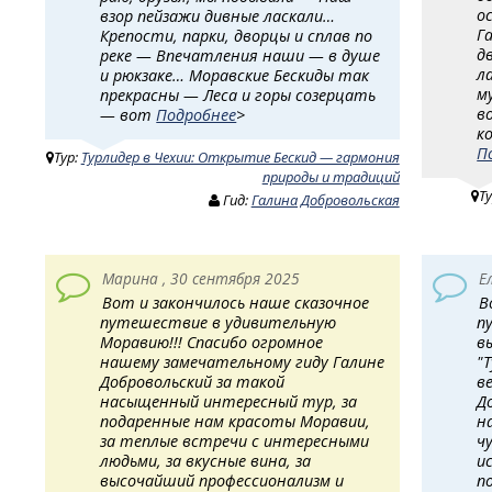
о
взор пейзажи дивные ласкали…
Г
Крепости, парки, дворцы и сплав по
д
реке — Впечатления наши — в душе
л
и рюкзаке… Моравские Бескиды так
м
прекрасны — Леса и горы созерцать
в
— вот
Подробнее
>
к
П
Тур:
Турлидер в Чехии: Открытие Бескид — гармония
природы и традиций
Т
Гид:
Галина Добровольская
Марина , 30 сентября 2025
Е
Вот и закончилось наше сказочное
В
путешествие в удивительную
п
Моравию!!! Спасибо огромное
в
нашему замечательному гиду Галине
"
Добровольский за такой
в
насыщенный интересный тур, за
Д
подаренные нам красоты Моравии,
н
за теплые встречи с интересными
ч
людьми, за вкусные вина, за
и
высочайший профессионализм и
п