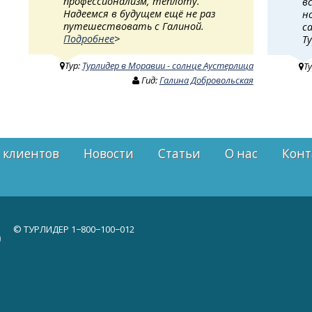
профессионализм, теплоту.
в
Надеемся в будущем ещё не раз
н
путешествовать с Галиной.
с
Подробнее
>
Т
Тур:
Турлидер в Моравии - солнце Аустерлица
Т
Гид:
Галина Добровольская
 клиентов
Новости
Статьи
О нас
Конт
© ТУРЛИДЕР
1−800−100−012