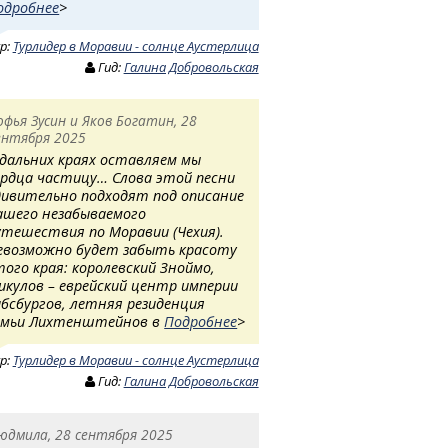
одробнее
>
ур:
Турлидер в Моравии - солнце Аустерлица
Гид:
Галина Добровольская
офья Зусин и Яков Богатин, 28
ентября 2025
 дальних краях оставляем мы
ердца частицу… Слова этой песни
дивительно подходят под описание
ашего незабываемого
утешествия по Моравии (Чехия).
евозможно будет забыть красоту
того края: королевский Зноймо,
икулов – еврейский центр империи
абсбургов, летняя резиденция
емьи Лихтенштейнов в
Подробнее
>
ур:
Турлидер в Моравии - солнце Аустерлица
Гид:
Галина Добровольская
юдмила, 28 сентября 2025