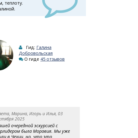
, теплоту.
алиной.
Гид:
Галина
Добровольская
О гиде
45 отзывов
вета, Марина, Игорь и Илья, 03
ктября 2025
ашей очередной эскурсией с
урлидером была Моравия. Мы уже
ыли в Чехии, но, что это