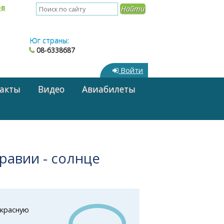
ов
Юг страны:
08-6338687
Войти
акты
Видео
Авиабилеты
равии - солнце
екрасную