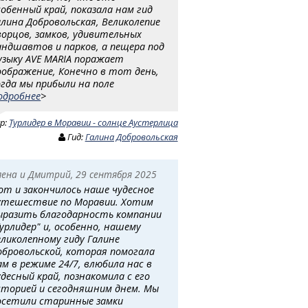
собенный край, показала нам гид
алина Добровольская, Великолепие
ворцов, замков, удивительных
андшавтов и парков, а пещера под
узыку AVE MARIA поражает
оображение, Конечно в тот день,
огда мы прибыли на поле
одробнее
>
ур:
Турлидер в Моравии - солнце Аустерлица
Гид:
Галина Добровольская
лена и Дмитрий, 29 сентября 2025
от и закончилось наше чудесное
утешествие по Моравии. Хотим
ыразить благодарность компании
Турлидер" и, особенно, нашему
еликолепному гиду Галине
обровольской, которая помогала
ам в режиме 24/7, влюбила нас в
удесный край, познакомила с его
сторией и сегодняшним днем. Мы
осетили старинные замки