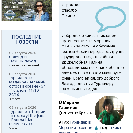
Огромное
спасибо
Галине
Добровольский за шикарное
ПОСЛЕДНИЕ
путешествие по Моравии
НОВОСТИ
с 19−25.09.2025. Ее обожание
южной Чехии передалось группе.
06 августа 2026
Эрудированная, спокойная,
Совет дня —
Личный поход
дружелюбная. Галина
Для нас это важно!
обволакивала всех нас любовью.
Уже мечтаю о новом маршруте
06 августа 2026
с ней. Всего ей самого доброго.
Турлидер на
Мадейре - зеленый
Благодарность и Турлилеру
остров в океане - 5*
за отличных гидов.
- 10 дней - 11/10 -
20/10
3 места
Марина
Гашинов
06 августа 2026
Турлидер в Штирии
28 сентября 2025
- в гостях у Штефана
- Рош ха-Шана -
Тур:
Турлидер в
09/09 - 16/09
Моравии - солнце
Гид:
Галина
5 мест
Аустерлица