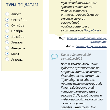
тур, за подаренные нам
ТУРЫ
ПО ДАТАМ
красоты Моравии, за
теплые встречи с
Август
интересными людьми, за
вкусные вина, за
Сентябрь
высочайший
Октябрь
профессионализм и
внимательное
Подробнее
>
Ноябрь
Декабрь
Тур:
Турлидер в Моравии - солнце
Аустерлица
Январь
Гид:
Галина Добровольская
Февраль
Март
Елена и Дмитрий, 29
сентября 2025
Апрель
Вот и закончилось наше
чудесное путешествие по
Моравии. Хотим выразить
благодарность компании
"Турлидер" и, особенно,
нашему великолепному гиду
Галине Добровольской,
которая помогала нам в
режиме 24/7, влюбила нас в
чудесный край, познакомила
с его историей и
сегодняшним днем. Мы