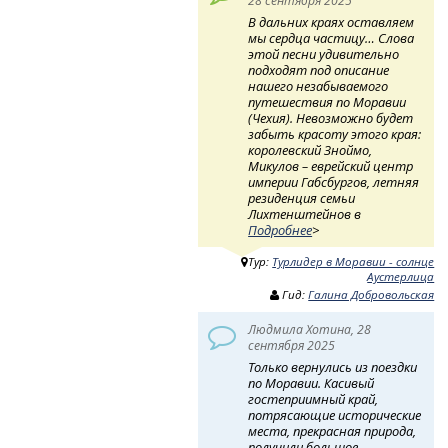
28 сентября 2025
В дальних краях оставляем
мы сердца частицу… Слова
этой песни удивительно
подходят под описание
нашего незабываемого
путешествия по Моравии
(Чехия). Невозможно будет
забыть красоту этого края:
королевский Зноймо,
Микулов – еврейский центр
империи Габсбургов, летняя
резиденция семьи
Лихтенштейнов в
Подробнее
>
Тур:
Турлидер в Моравии - солнце
Аустерлица
Гид:
Галина Добровольская
Людмила Хотина, 28
сентября 2025
Только вернулись из поездки
по Моравии. Касивый
гостеприимный край,
потрясающие исторические
места, прекрасная природа,
получили большое