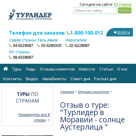
Сегодня на сайте
13 туров
Телефон для заказов:
1-800-100-012
Войти
Север страны:
Тель-Авив:
Иерусалим:
04-6228687
03-6280300
02-6228687
Юг страны:
08-6338687
Туры
Гиды
Отзывы клиентов
Новости
Статьи
О нас
Контакты
Видео
Авиабилеты
Cовет дня
Рассказ дня
Главная
>
Отзывы клиентов
>
ТУРЫ
ПО
СТРАНАМ
Отзыв о туре:
"Турлидер в
Развернуть все 8
Моравии - солнце
стран
Аустерлица "