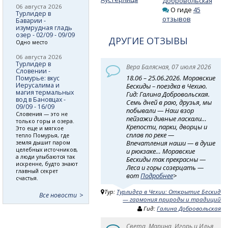
Добровольская
06 августа 2026
О гиде
45
Турлидер в
отзывов
Баварии -
изумрудная гладь
озер - 02/09 - 09/09
ДРУГИЕ ОТЗЫВЫ
Одно место
06 августа 2026
Турлидер в
Вера Балясная, 07 июля 2026
Словении -
18.06 – 25.06.2026. Моравские
Помурье: вкус
Иерусалима и
Бескиды – поездка в Чехию.
магия термальных
Гид: Галина Добровольская.
вод в Бановцах -
Семь дней в раю, друзья, мы
09/09 - 16/09
побывали — Наш взор
Словения — это не
пейзажи дивные ласкали…
только горы и озера.
Крепости, парки, дворцы и
Это еще и мягкое
сплав по реке —
тепло Помурья, где
Впечатления наши — в душе
земля дышит паром
целебных источников,
и рюкзаке… Моравские
а люди улыбаются так
Бескиды так прекрасны —
искренне, будто знают
Леса и горы созерцать —
главный секрет
вот
Подробнее
>
счастья.
Тур:
Турлидер в Чехии: Открытие Бескид
Все новости
— гармония природы и традиций
Гид:
Галина Добровольская
Света, Марина, Игорь и Илья,