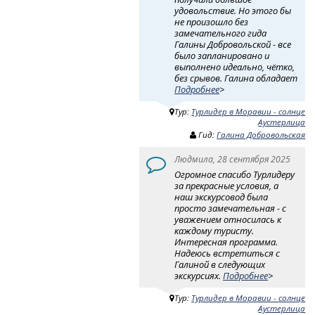
удовольствие. Но этого бы
не произошло без
замечательного гида
Галины Добровольской - все
было запланировано и
выполнено идеально, чётко,
без срывов. Галина обладает
Подробнее
>
Тур:
Турлидер в Моравии - солнце
Аустерлица
Гид:
Галина Добровольская
Людмила, 28 сентября 2025
Огромное спасибо Турлидеру
за прекрасные условия, а
наш экскурсовод была
просто замечательная - с
уважением относилась к
каждому туристу.
Интересная программа.
Надеюсь встретиться с
Галиной в следующих
экскурсиях.
Подробнее
>
Тур:
Турлидер в Моравии - солнце
Аустерлица