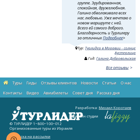
группе. Эрудированная,
спокойная, дружелюбная.
Галина обволакивала всех
нас любовью. Уже мечтаю о
новом маршруте с ней.
Всего ей самого доброго.
Благодарность и Турлилеру
за отличных
Подробнее
>
Тур:
Турлидер в Моравии - солнце
Аустерлица
Гид:
Галина Добровольская
Все отзывы
Туры
Гиды
Отзывы клиентов
Новости
Статьи
О нас
Контакты
Видео
Авиабилеты
Cовет дня
Рассказ дня
Разработка:
Михаил Коротаев
Дизайн студии
© ТУРЛИДЕР
1−800−100−012
Организованные туры из Израиля
Подписка на рассылки