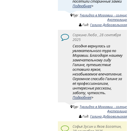
посетили старинные замки
Подробнее
>
Тур:
Турлидер в Моравии - солнце
Аустерлица
Гид:
Галина Добровольская
Соркина Люба , 28 сентября
2025
Сегодня вернулась из
увлекательного тура по
Моравии. Благодаря нашему
замечательному гиду
Галине, путешествие
оставило яркое,
незабываемое впечатление.
Огромное спасибо Галине за
её профессионализм,
интересные рассказы,
заботу, чуткость.
Подробнее
>
Тур:
Турлидер в Моравии - солнце
Аустерлица
Гид:
Галина Добровольская
Софья Зусин и Яков Богатин,