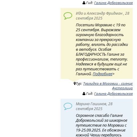
Гид:
Галина Добровольская
Ида и Александр Фридман , 28
сентября 2025
Посетили Моравию с 19 по
25 сентября. Выражаем
огромную благодарность
компании за прекрасную
работу, вплоть до рассадки
в автобусе. Особая
БЛАГОДАРНОСТЬ Галине за
профессионализм, теплоту.
Надеемся в будущем ещё не
раз путешествовать с
Галиной.
Подробнее
>
Тур:
Турлидер в Моравии - солнце
Аустерлица
Гид:
Галина Добровольская
Марина Гашинов, 28
сентября 2025
Огромное спасибо Галине
Добровольский за шикарное
путешествие по Моравии с
19-25.09.2025. Ее обожание
южной Чехии передалось