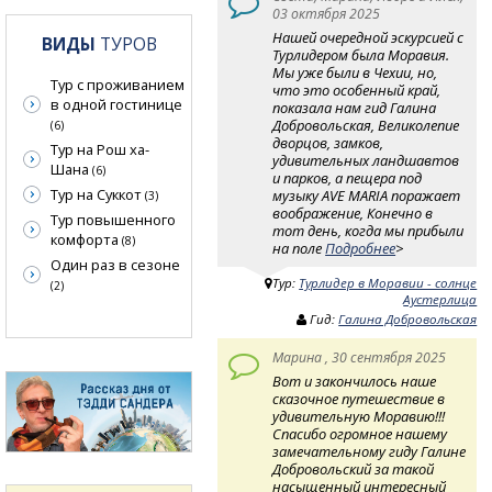
03 октября 2025
Нашей очередной эскурсией с
ВИДЫ
ТУРОВ
Турлидером была Моравия.
Мы уже были в Чехии, но,
Тур с проживанием
что это особенный край,
в одной гостинице
показала нам гид Галина
Добровольская, Великолепие
(6)
дворцов, замков,
Тур на Рош ха-
удивительных ландшавтов
Шана
(6)
и парков, а пещера под
Тур на Суккот
музыку AVE MARIA поражает
(3)
воображение, Конечно в
Тур повышенного
тот день, когда мы прибыли
комфорта
(8)
на поле
Подробнее
>
Один раз в сезоне
Тур:
Турлидер в Моравии - солнце
(2)
Аустерлица
Гид:
Галина Добровольская
Марина , 30 сентября 2025
Вот и закончилось наше
сказочное путешествие в
удивительную Моравию!!!
Спасибо огромное нашему
замечательному гиду Галине
Добровольский за такой
насыщенный интересный