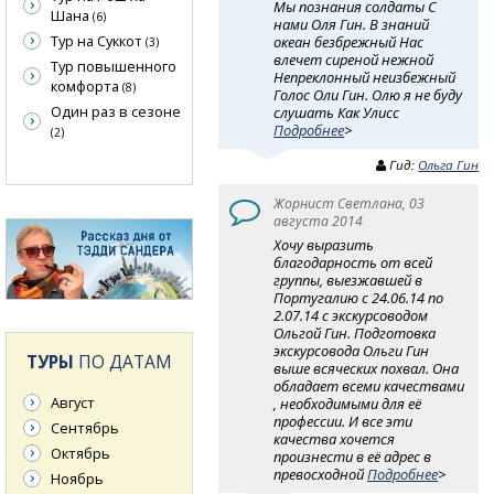
Мы познания солдаты С
Шана
(6)
нами Оля Гин. В знаний
Тур на Суккот
океан безбрежный Нас
(3)
влечет сиреной нежной
Тур повышенного
Непреклонный неизбежный
комфорта
(8)
Голос Оли Гин. Олю я не буду
Один раз в сезоне
слушать Как Улисс
Подробнее
>
(2)
Гид:
Ольга Гин
Жорнист Светлана, 03
августа 2014
Хочу выразить
благодарность от всей
группы, выезжавшей в
Португалию с 24.06.14 по
2.07.14 с экскурсоводом
Ольгой Гин. Подготовка
экскурсовода Ольги Гин
ТУРЫ
ПО ДАТАМ
выше всяческих похвал. Она
обладает всеми качествами
Август
, необходимыми для её
профессии. И все эти
Сентябрь
качества хочется
Октябрь
произнести в её адрес в
превосходной
Подробнее
>
Ноябрь