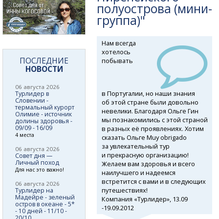
полуострова (мини-
группа)"
Нам всегда
хотелось
ПОСЛЕДНИЕ
побывать
НОВОСТИ
06 августа 2026
в Португалии, но наши знания
Турлидер в
Словении -
об этой стране были довольно
термальный курорт
невелики. Благодаря Ольге Гин
Олимие - источник
мы познакомились с этой страной
долины здоровья -
09/09 - 16/09
в разных её проявлениях. Хотим
4 места
сказать Ольге Muy obrigado
за увлекательный тур
06 августа 2026
и прекрасную организацию!
Совет дня —
Личный поход
Желаем вам здоровья и всего
Для нас это важно!
наилучшего и надеемся
встретится с вами и в следующих
06 августа 2026
путешествиях!
Турлидер на
Мадейре - зеленый
Компания «Турлидер», 13.09
остров в океане - 5*
-
19.09.2012
- 10 дней - 11/10 -
20/10