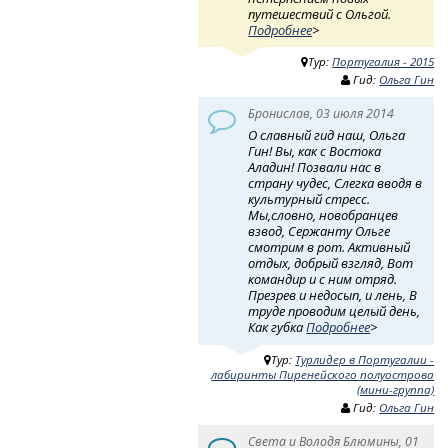
путешествий с Ольгой.
Подробнее
>
Тур:
Португалия - 2015
Гид:
Ольга Гин
Бронислав, 03 июля 2014
О славный гид наш, Ольга
Гин! Вы, как с Востока
Аладин! Позвали нас в
страну чудес, Слегка вводя в
культурный стресс.
Мы,словно, новобранцев
взвод, Сержанту Ольге
смотрим в рот. Активный
отдых, добрый взгляд, Вот
командир и с ним отряд.
Презрев и недосып, и лень, В
труде проводим целый день,
Как губка
Подробнее
>
Тур:
Турлидер в Португалии -
лабиринты Пиренейского полуострова
(мини-группа)
Гид:
Ольга Гин
Света и Володя Блюмины, 01