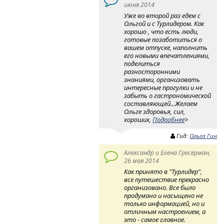
июня 2014
Уже во второй раз едем с
Ольгой и с Турлидером. Как
хорошо , что есть люди,
готовые позаботиться о
вашем отпуске, наполнить
его новыми впечатлениями,
поделиться
разносторонними
знаниями, организовать
интересные прогулки и не
забыть о гастрономической
составляющей...Желаем
Ольге здоровья, сил,
хороших,
Подробнее
>
Гид:
Ольга Гин
Александр и Елена Гресерман,
26 мая 2014
Как принято в "Турлидер",
все путешествие прекрасно
организовано. Все было
продумано и насыщено не
только информацией, но и
отличным настроением, а
это - самое главное.