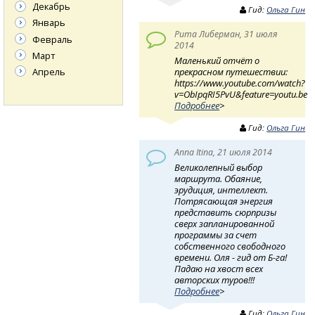
Декабрь
Гид:
Ольга Гин
Январь
Рита Либерман, 31 июля
Февраль
2014
Март
Маленький отчёт о
Апрель
прекрасном путешествии:
https://www.youtube.com/watch?
v=ObIpqRI5PvU&feature=youtu.be
Подробнее
>
Гид:
Ольга Гин
Anna Itina, 21 июля 2014
Великолепный выбор
маршрута. Обаяние,
эрудиция, интеллект.
Потрясающая энергия
представить сюрпризы
сверх запланированной
программы за счет
собственного свободного
времени. Оля - гид от Б-га!
Падаю на хвост всех
авторских туров!!!
Подробнее
>
Гид:
Ольга Гин