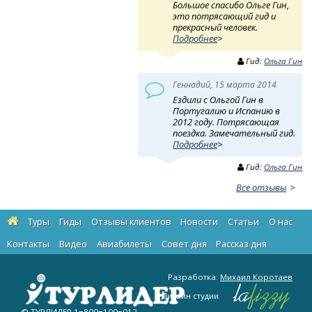
Большое спасибо Ольге Гин,
это потрясающий гид и
прекрасный человек.
Подробнее
>
Гид:
Ольга Гин
Геннадий, 15 марта 2014
Ездили с Ольгой Гин в
Португалию и Испанию в
2012 году. Потрясающая
поездка. Замечательный гид.
Подробнее
>
Гид:
Ольга Гин
Все отзывы
Туры
Гиды
Отзывы клиентов
Новости
Статьи
О нас
Контакты
Видео
Авиабилеты
Cовет дня
Рассказ дня
Разработка:
Михаил Коротаев
Дизайн студии
© ТУРЛИДЕР
1−800−100−012