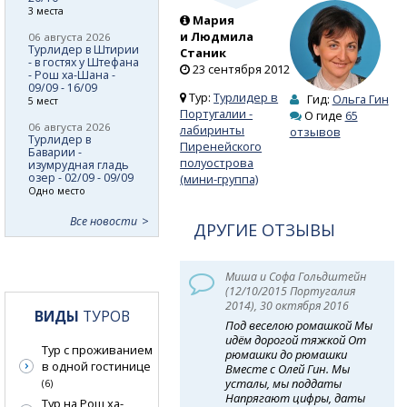
3 места
Мария
и Людмила
06 августа 2026
Турлидер в Штирии
Станик
- в гостях у Штефана
23 сентября 2012
- Рош ха-Шана -
09/09 - 16/09
Тур:
Турлидер в
Гид:
Ольга Гин
5 мест
Португалии -
О гиде
65
06 августа 2026
лабиринты
отзывов
Турлидер в
Пиренейского
Баварии -
полуострова
изумрудная гладь
озер - 02/09 - 09/09
(мини-группа)
Одно место
Все новости
ДРУГИЕ ОТЗЫВЫ
Миша и Софа Гольдштейн
(12/10/2015 Португалия
2014), 30 октября 2016
ВИДЫ
ТУРОВ
Под веселою ромашкой Мы
идём дорогой тяжкой От
Тур с проживанием
рюмашки до рюмашки
в одной гостинице
Вместе с Олей Гин. Мы
усталы, мы поддаты
(6)
Напрягают цифры, даты
Тур на Рош ха-