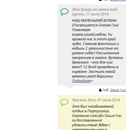
Эдик Кушер от имени всей
группы, 17 июля 2014
НАШ МАЛЕНЬКИЙ ВУЛКАН
(Посвящается Олечке Гин)
Повелевая
морем,сушей,небом, Ты
привела нас в этот край
чудес, Смешав фантазии и
небыль С реальностью на
уровне небес! Рассыпанные
ожерельем в океане, Вулканы
дремлют - что для них
века?! 12 дней проведены в
нирване- Застыла лавой
времени река! Вершины
Подробнее
>
Гид:
Ольга Гин
Пресман Элла, 07 июля 2014
Это был незабываемый
отдых в Португалии.
Огромное спасибо Ольге Гин
за доставленное
удовольствие! Ждем с
нетерпением новых