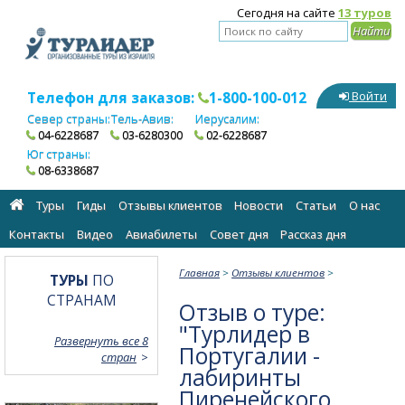
Сегодня на сайте
13 туров
Телефон для заказов:
1-800-100-012
Войти
Север страны:
Тель-Авив:
Иерусалим:
04-6228687
03-6280300
02-6228687
Юг страны:
08-6338687
Туры
Гиды
Отзывы клиентов
Новости
Статьи
О нас
Контакты
Видео
Авиабилеты
Cовет дня
Рассказ дня
Главная
>
Отзывы клиентов
>
ТУРЫ
ПО
СТРАНАМ
Отзыв о туре:
"Турлидер в
Развернуть все 8
Португалии -
стран
лабиринты
Пиренейского