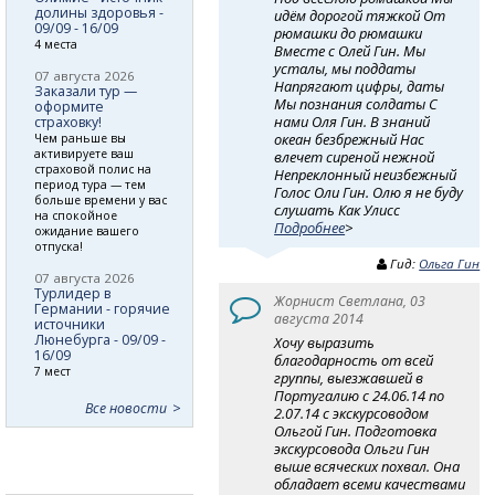
долины здоровья -
идём дорогой тяжкой От
09/09 - 16/09
рюмашки до рюмашки
4 места
Вместе с Олей Гин. Мы
усталы, мы поддаты
07 августа 2026
Напрягают цифры, даты
Заказали тур —
Мы познания солдаты С
оформите
нами Оля Гин. В знаний
страховку!
океан безбрежный Нас
Чем раньше вы
активируете ваш
влечет сиреной нежной
страховой полис на
Непреклонный неизбежный
период тура — тем
Голос Оли Гин. Олю я не буду
больше времени у вас
слушать Как Улисс
на спокойное
Подробнее
>
ожидание вашего
отпуска!
Гид:
Ольга Гин
07 августа 2026
Турлидер в
Жорнист Светлана, 03
Германии - горячие
августа 2014
источники
Люнебурга - 09/09 -
Хочу выразить
16/09
благодарность от всей
7 мест
группы, выезжавшей в
Португалию с 24.06.14 по
Все новости
2.07.14 с экскурсоводом
Ольгой Гин. Подготовка
экскурсовода Ольги Гин
выше всяческих похвал. Она
обладает всеми качествами