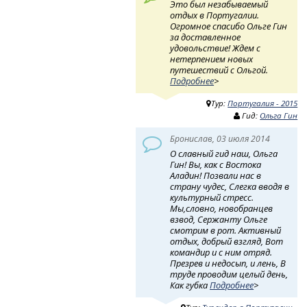
Это был незабываемый
отдых в Португалии.
Огромное спасибо Ольге Гин
за доставленное
удовольствие! Ждем с
нетерпением новых
путешествий с Ольгой.
Подробнее
>
Тур:
Португалия - 2015
Гид:
Ольга Гин
Бронислав, 03 июля 2014
О славный гид наш, Ольга
Гин! Вы, как с Востока
Аладин! Позвали нас в
страну чудес, Слегка вводя в
культурный стресс.
Мы,словно, новобранцев
взвод, Сержанту Ольге
смотрим в рот. Активный
отдых, добрый взгляд, Вот
командир и с ним отряд.
Презрев и недосып, и лень, В
труде проводим целый день,
Как губка
Подробнее
>