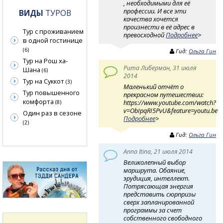
, необходимыми для её
профессии. И все эти
ВИДЫ
ТУРОВ
качества хочется
произнести в её адрес в
Тур с проживанием
превосходной
Подробнее
>
в одной гостинице
(6)
Гид:
Ольга Гин
Тур на Рош ха-
Рита Либерман, 31 июля
Шана
(6)
2014
Тур на Суккот
(3)
Маленький отчёт о
Тур повышенного
прекрасном путешествии:
комфорта
https://www.youtube.com/watch?
(8)
v=ObIpqRI5PvU&feature=youtu.be
Один раз в сезоне
Подробнее
>
(2)
Гид:
Ольга Гин
Anna Itina, 21 июля 2014
Великолепный выбор
маршрута. Обаяние,
эрудиция, интеллект.
Потрясающая энергия
представить сюрпризы
сверх запланированной
программы за счет
собственного свободного