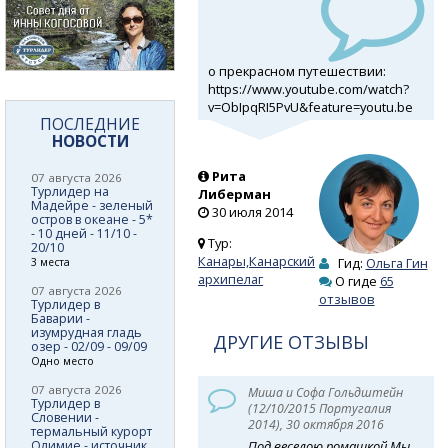
о прекрасном путешествии:
https://www.youtube.com/watch?
v=ObIpqRI5PvU&feature=youtu.be
ПОСЛЕДНИЕ
НОВОСТИ
Рита
07 августа 2026
Турлидер на
Либерман
Мадейре - зеленый
30 июля 2014
остров в океане - 5*
- 10 дней - 11/10 -
Тур:
20/10
Канары,Канарский
Гид:
Ольга Гин
3 места
архипелаг
О гиде
65
07 августа 2026
отзывов
Турлидер в
Баварии -
изумрудная гладь
ДРУГИЕ ОТЗЫВЫ
озер - 02/09 - 09/09
Одно место
07 августа 2026
Миша и Софа Гольдштейн
Турлидер в
(12/10/2015 Португалия
Словении -
2014), 30 октября 2016
термальный курорт
Олимие - источник
Под веселою ромашкой Мы