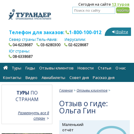
Сегодня на сайте
13 туров
Телефон для заказов:
1-800-100-012
Войти
Север страны:
Тель-Авив:
Иерусалим:
04-6228687
03-6280300
02-6228687
Юг страны:
08-6338687
Туры
Гиды
Отзывы клиентов
Новости
Статьи
О нас
Контакты
Видео
Авиабилеты
Cовет дня
Рассказ дня
Главная
>
Отзывы клиентов
>
ТУРЫ
ПО
СТРАНАМ
Отзыв о гиде:
Ольга Гин
Развернуть все 8
стран
Маленький
отчёт