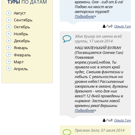
ТУРЫ
ПО ДАТАМ
времени. Оля - гид от Б-га!
Падаю на хвост всех
авторских туров!!!
Август
Подробнее
>
Сентябрь
Гид:
Ольга Гин
Октябрь
Ноябрь
Эдик Кушер от имени всей
Декабрь
группы, 17 июля 2014
НАШ МАЛЕНЬКИЙ ВУЛКАН
Январь
(Посвящается Олечке Гин)
Февраль
Повелевая
Март
морем,сушей,небом, Ты
привела нас в этот край
Апрель
чудес, Смешав фантазии и
небыль С реальностью на
уровне небес! Рассыпанные
ожерельем в океане, Вулканы
дремлют - что для них
века?! 12 дней проведены в
нирване- Застыла лавой
времени река! Вершины
Подробнее
>
Гид:
Ольга Гин
Пресман Элла, 07 июля 2014