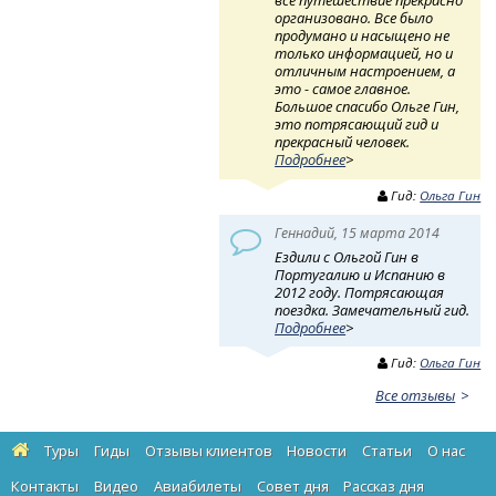
все путешествие прекрасно
организовано. Все было
продумано и насыщено не
только информацией, но и
отличным настроением, а
это - самое главное.
Большое спасибо Ольге Гин,
это потрясающий гид и
прекрасный человек.
Подробнее
>
Гид:
Ольга Гин
Геннадий, 15 марта 2014
Ездили с Ольгой Гин в
Португалию и Испанию в
2012 году. Потрясающая
поездка. Замечательный гид.
Подробнее
>
Гид:
Ольга Гин
Все отзывы
Туры
Гиды
Отзывы клиентов
Новости
Статьи
О нас
Контакты
Видео
Авиабилеты
Cовет дня
Рассказ дня