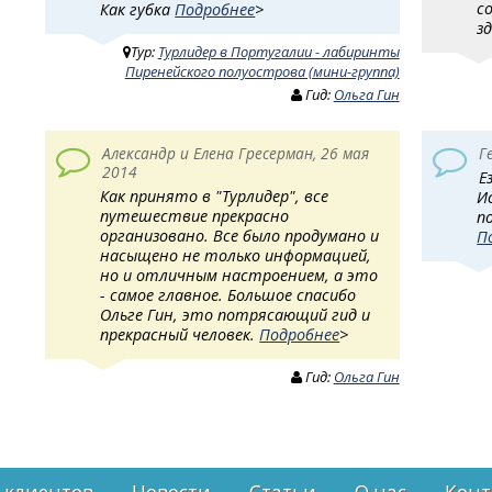
с
Как губка
Подробнее
>
з
Тур:
Турлидер в Португалии - лабиринты
Пиренейского полуострова (мини-группа)
Гид:
Ольга Гин
Александр и Елена Гресерман, 26 мая
Г
2014
Е
Как принято в "Турлидер", все
И
путешествие прекрасно
п
организовано. Все было продумано и
П
насыщено не только информацией,
но и отличным настроением, а это
- самое главное. Большое спасибо
Ольге Гин, это потрясающий гид и
прекрасный человек.
Подробнее
>
Гид:
Ольга Гин