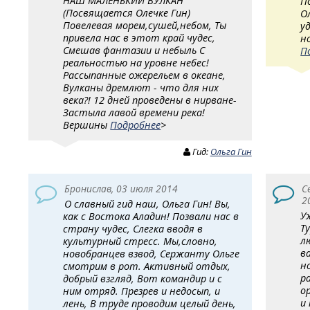
НАШ МАЛЕНЬКИЙ ВУЛКАН
П
(Посвящается Олечке Гин)
О
Повелевая морем,сушей,небом, Ты
у
привела нас в этот край чудес,
н
Смешав фантазии и небыль С
П
реальностью на уровне небес!
Рассыпанные ожерельем в океане,
Вулканы дремлют - что для них
века?! 12 дней проведены в нирване-
Застыла лавой времени река!
Вершины
Подробнее
>
Гид:
Ольга Гин
Бронислав, 03 июля 2014
С
2
О славный гид наш, Ольга Гин! Вы,
У
как с Востока Аладин! Позвали нас в
Т
страну чудес, Слегка вводя в
л
культурный стресс. Мы,словно,
в
новобранцев взвод, Сержанту Ольге
н
смотрим в рот. Активный отдых,
р
добрый взгляд, Вот командир и с
о
ним отряд. Презрев и недосып, и
и
лень, В труде проводим целый день,