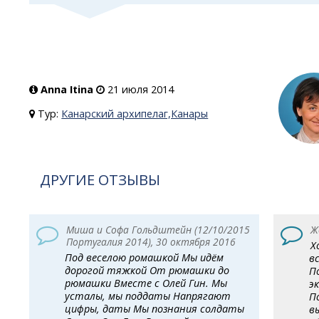
Anna Itina
21 июля 2014
Тур:
Канарский архипелаг,Канары
ДРУГИЕ ОТЗЫВЫ
Миша и Софа Гольдштейн (12/10/2015
Ж
Португалия 2014), 30 октября 2016
Х
Под веселою ромашкой Мы идём
в
дорогой тяжкой От рюмашки до
П
рюмашки Вместе с Олей Гин. Мы
э
усталы, мы поддаты Напрягают
П
цифры, даты Мы познания солдаты
в