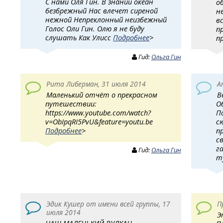
С нами Оля Гин. В знаний океан
о
безбрежный Нас влечет сиреной
н
нежной Непреклонный неизбежный
в
Голос Оли Гин. Олю я не буду
п
слушать Как Улисс
Подробнее
>
п
Гид:
Ольга Гин
Рита Либерман, 31 июля 2014
A
Маленький отчёт о прекрасном
В
путешествии:
О
https://www.youtube.com/watch?
П
v=ObIpqRI5PvU&feature=youtu.be
с
Подробнее
>
п
с
г
Гид:
Ольга Гин
т
Эдик Кушер от имени всей группы, 17
П
июля 2014
Э