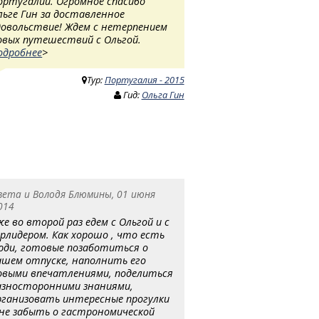
ортугалии. Огромное спасибо
льге Гин за доставленное
довольствие! Ждем с нетерпением
овых путешествий с Ольгой.
одробнее
>
Тур:
Португалия - 2015
Гид:
Ольга Гин
вета и Володя Блюмины, 01 июня
014
же во второй раз едем с Ольгой и с
урлидером. Как хорошо , что есть
юди, готовые позаботиться о
ашем отпуске, наполнить его
овыми впечатлениями, поделиться
азносторонними знаниями,
рганизовать интересные прогулки
 не забыть о гастрономической