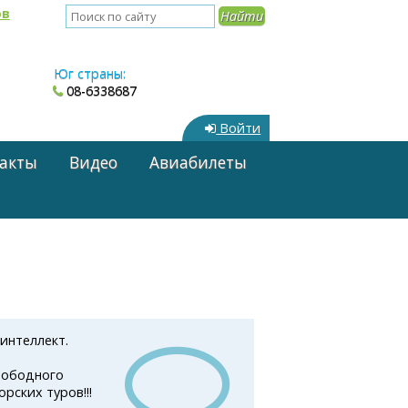
ов
Юг страны:
08-6338687
Войти
акты
Видео
Авиабилеты
интеллект.
вободного
рских туров!!!