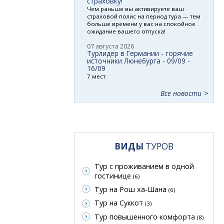
страховку!
Чем раньше вы активируете ваш
страховой полис на период тура — тем
больше времени у вас на спокойное
ожидание вашего отпуска!
07 августа 2026
Турлидер в Германии - горячие
источники Люнебурга - 09/09 -
16/09
7 мест
Все новости
ВИДЫ
ТУРОВ
Тур с проживанием в одной
гостинице
(6)
Тур на Рош ха-Шана
(6)
Тур на Суккот
(3)
Тур повышенного комфорта
(8)