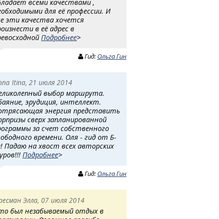
бладает всеми качествами ,
еобходимыми для её профессии. И
се эти качества хочется
роизнести в её адрес в
ревосходной
Подробнее
>
Гид:
Ольга Гин
nna Itina, 21 июля 2014
еликолепный выбор маршрута.
баяние, эрудиция, интеллект.
отрясающая энергия представить
юрпризы сверх запланированной
рограммы за счет собственного
вободного времени. Оля - гид от Б-
а! Падаю на хвост всех авторских
уров!!!
Подробнее
>
Гид:
Ольга Гин
ресман Элла, 07 июля 2014
то был незабываемый отдых в