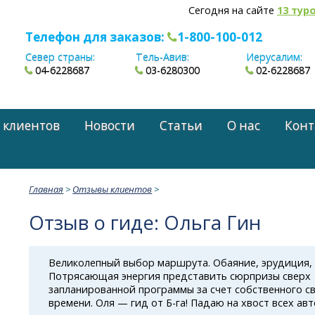
Сегодня на сайте
13 тур
Телефон для заказов:
1-800-100-012
Север страны:
Тель-Авив:
Иерусалим:
04-6228687
03-6280300
02-6228687
 клиентов
Новости
Статьи
О нас
Конт
Главная
>
Отзывы клиентов
>
Отзыв о гиде: Ольга Гин
Великолепный выбор маршрута. Обаяние, эрудиция, 
Потрясающая энергия представить сюрпризы сверх
запланированной программы за счет собственного с
времени. Оля — гид
от Б-га!
Падаю на хвост всех авто