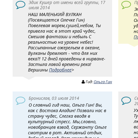
Эдик Кушер от имени всей группы, 17
П
июля 2014
Э
НАШ МАЛЕНЬКИЙ ВУЛКАН
П
(Посвящается Олечке Гин)
О
Повелевая морем,сушей,небом, Ты
у
привела нас в этот край чудес,
н
Смешав фантазии и небыль С
П
реальностью на уровне небес!
Рассыпанные ожерельем в океане,
Вулканы дремлют - что для них
века?! 12 дней проведены в нирване-
Застыла лавой времени река!
Вершины
Подробнее
>
Гид:
Ольга Гин
Бронислав, 03 июля 2014
С
2
О славный гид наш, Ольга Гин! Вы,
У
как с Востока Аладин! Позвали нас в
Т
страну чудес, Слегка вводя в
л
культурный стресс. Мы,словно,
в
новобранцев взвод, Сержанту Ольге
н
смотрим в рот. Активный отдых,
р