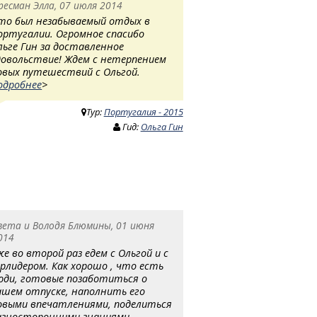
ресман Элла, 07 июля 2014
то был незабываемый отдых в
ортугалии. Огромное спасибо
льге Гин за доставленное
довольствие! Ждем с нетерпением
овых путешествий с Ольгой.
одробнее
>
Тур:
Португалия - 2015
Гид:
Ольга Гин
вета и Володя Блюмины, 01 июня
014
же во второй раз едем с Ольгой и с
урлидером. Как хорошо , что есть
юди, готовые позаботиться о
ашем отпуске, наполнить его
овыми впечатлениями, поделиться
азносторонними знаниями,