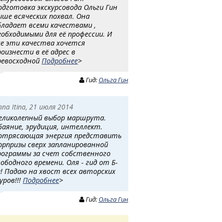
одготовка экскурсовода Ольги Гин
ыше всяческих похвал. Она
бладает всеми качествами ,
еобходимыми для её профессии. И
се эти качества хочется
роизнести в её адрес в
ревосходной
Подробнее
>
Гид:
Ольга Гин
nna Itina, 21 июля 2014
еликолепный выбор маршрута.
баяние, эрудиция, интеллект.
отрясающая энергия представить
юрпризы сверх запланированной
рограммы за счет собственного
вободного времени. Оля - гид от Б-
а! Падаю на хвост всех авторских
уров!!!
Подробнее
>
Гид:
Ольга Гин