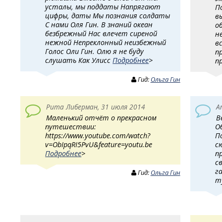
усталы, мы поддаты Напрягают
П
цифры, даты Мы познания солдаты
в
С нами Оля Гин. В знаний океан
о
безбрежный Нас влечет сиреной
н
нежной Непреклонный неизбежный
в
Голос Оли Гин. Олю я не буду
п
слушать Как Улисс
Подробнее
>
п
Гид:
Ольга Гин
Рита Либерман, 31 июля 2014
A
Маленький отчёт о прекрасном
В
путешествии:
О
https://www.youtube.com/watch?
П
v=ObIpqRI5PvU&feature=youtu.be
с
Подробнее
>
п
с
г
Гид:
Ольга Гин
т