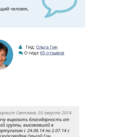
щий человек,
Гид:
Ольга Гин
О гиде
65 отзывов
орнист Светлана, 03 августа 2014
очу выразить благодарность от
сей группы, выезжавшей в
ортугалию с 24.06.14 по 2.07.14 с
кскурсоводом Ольгой Гин.