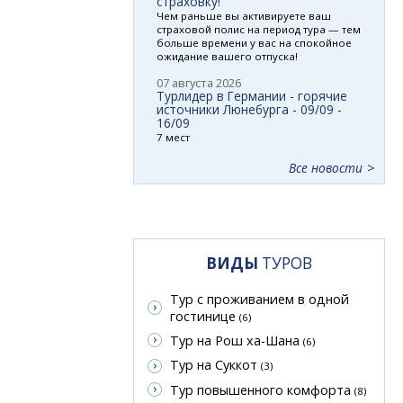
страховку!
Чем раньше вы активируете ваш
страховой полис на период тура — тем
больше времени у вас на спокойное
ожидание вашего отпуска!
07 августа 2026
Турлидер в Германии - горячие
источники Люнебурга - 09/09 -
16/09
7 мест
Все новости
ВИДЫ
ТУРОВ
Тур с проживанием в одной
гостинице
(6)
Тур на Рош ха-Шана
(6)
Тур на Суккот
(3)
Тур повышенного комфорта
(8)