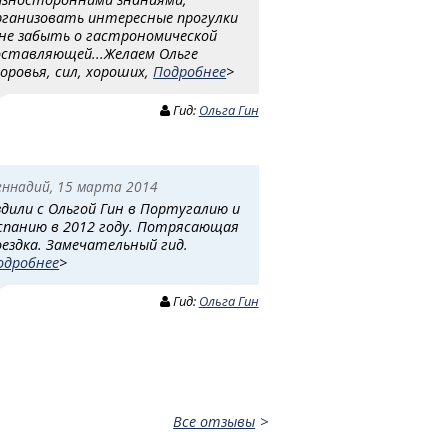
рганизовать интересные прогулки
 не забыть о гастрономической
оставляющей...Желаем Ольге
доровья, сил, хороших,
Подробнее
>
Гид:
Ольга Гин
еннадий, 15 марта 2014
здили с Ольгой Гин в Португалию и
спанию в 2012 году. Потрясающая
оездка. Замечательный гид.
одробнее
>
Гид:
Ольга Гин
Все отзывы