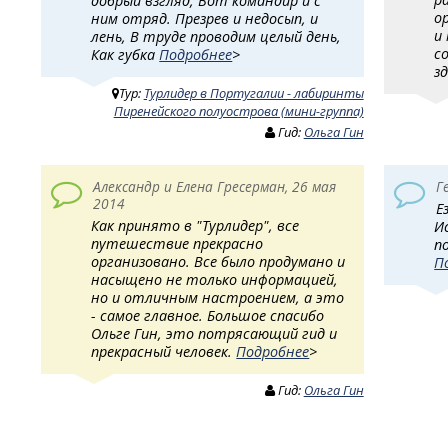
добрый взгляд, Вот командир и с
о
ним отряд. Презрев и недосып, и
и
лень, В труде проводим целый день,
с
Как губка
Подробнее
>
з
Тур:
Турлидер в Португалии - лабиринты
Пиренейского полуострова (мини-группа)
Гид:
Ольга Гин
Александр и Елена Гресерман, 26 мая
Г
2014
Е
Как принято в "Турлидер", все
И
путешествие прекрасно
п
организовано. Все было продумано и
П
насыщено не только информацией,
но и отличным настроением, а это
- самое главное. Большое спасибо
Ольге Гин, это потрясающий гид и
прекрасный человек.
Подробнее
>
Гид:
Ольга Гин