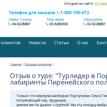
Сегодня на сайте
13 тур
Телефон для заказов:
1-800-100-012
Север страны:
Тель-Авив:
Иерусалим:
04-6228687
03-6280300
02-6228687
 клиентов
Новости
Статьи
О нас
Конт
Главная
>
Отзывы клиентов
>
Отзыв о туре: "Турлидер в По
лабиринты Пиренейского пол
Только что вернулись&nbsp;из Португалии. Ольга Ги
потрясающий гид. Эрудиция,
умение вести диалог с группой. Мы эту поездку выбр