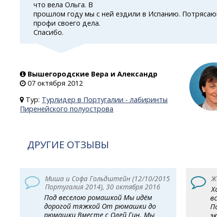
что вела Ольга. В
прошлом году мы с ней ездили в Испанию. Потрясаю
профи своего дела.
Спасибо.
Вышегородские Вера и Александр
07 октября 2012
Тур:
Турлидер в Португалии - лабиринты
Пиренейского полуострова
ДРУГИЕ ОТЗЫВЫ
Миша и Софа Гольдштейн (12/10/2015
Ж
Португалия 2014), 30 октября 2016
Х
Под веселою ромашкой Мы идём
в
дорогой тяжкой От рюмашки до
П
рюмашки Вместе с Олей Гин. Мы
э