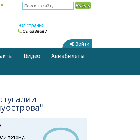
ов
Юг страны:
08-6338687
Войти
акты
Видео
Авиабилеты
ртугалии -
уострова"
н —
али потому,