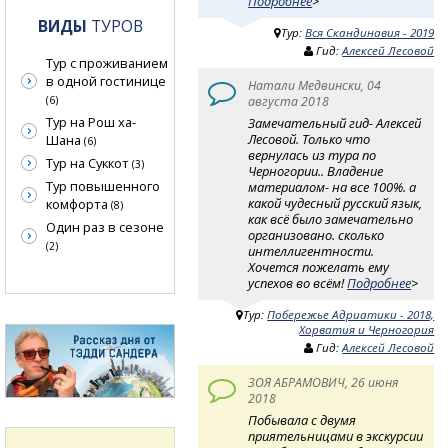
Подробнее
>
ВИДЫ
ТУРОВ
Тур:
Вся Скандинавия - 2019
Гид:
Алексей Лесовой
Тур с проживанием
в одной гостинице
Натали Медвински, 04
августа 2018
(6)
Тур на Рош ха-
Замечательный гид- Алексей
Лесовой. Только что
Шана
(6)
вернулась из тура по
Тур на Суккот
(3)
Черногории.. Владение
Тур повышенного
материалом- на все 100%. а
какой чудесный русский язык,
комфорта
(8)
как всё было замечательно
Один раз в сезоне
организовано. сколько
(2)
интеллигентности.
Хочется пожелать ему
успехов во всём!
Подробнее
>
Тур:
Побережье Адриатики - 2018,
Хорватия и Черногория
Гид:
Алексей Лесовой
ЗОЯ АБРАМОВИЧ, 26 июня
2018
Побывала с двумя
приятельницами в экскурсии