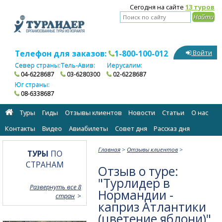
Сегодня на сайте
13 туров
Телефон для заказов:
1-800-100-012
Войти
Север страны:
Тель-Авив:
Иерусалим:
04-6228687
03-6280300
02-6228687
Юг страны:
08-6338687
Туры
Гиды
Отзывы клиентов
Новости
Статьи
О нас
Контакты
Видео
Авиабилеты
Cовет дня
Рассказ дня
Главная
>
Отзывы клиентов
>
ТУРЫ
ПО
СТРАНАМ
Отзыв о туре:
"Турлидер в
Развернуть все 8
Нормандии -
стран
каприз Атлантики
(цветение яблони)"