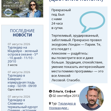
Прекрасный
гид. Был
с нами
24 часа
в сутки.
ПОСЛЕДНИЕ
НОВОСТИ
Терпеливый, эрудированный,
заботливый. Прекрасно провел
экскурсию Лондон — Париж. Те,
07 августа 2026
Турлидер на
кто поедет с
Мадейре - зеленый
Алексеем — радуйтесь:
остров в океане - 5*
вы посмотрите все и даже
- 10 дней - 11/10 -
20/10
больше. Эрудиция, спокойствие,
3 места
умение показать интереснейшие
места помимо программы- — это
07 августа 2026
все Алексей
Турлидер в
Баварии -
Лесовой. Спасибо.
изумрудная гладь
озер - 02/09 - 09/09
Одно место
Ольга, Софья
02 сентября 2013
07 августа 2026
Турлидер в
Тур:
Турлидер в
Словении -
термальный курорт
Нормандии -
Олимие - источник