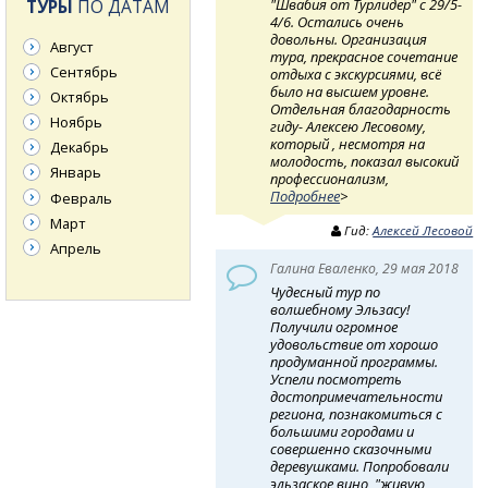
"Швабия от Турлидер" с 29/5-
ТУРЫ
ПО ДАТАМ
4/6. Остались очень
довольны. Организация
Август
тура, прекрасное сочетание
Сентябрь
отдыха с экскурсиями, всё
было на высшем уровне.
Октябрь
Отдельная благодарность
Ноябрь
гиду- Алексею Лесовому,
который , несмотря на
Декабрь
молодость, показал высокий
Январь
профессионализм,
Подробнее
>
Февраль
Март
Гид:
Алексей Лесовой
Апрель
Галина Еваленко, 29 мая 2018
Чудесный тур по
волшебному Эльзасу!
Получили огромное
удовольствие от хорошо
продуманной программы.
Успели посмотреть
достопримечательности
региона, познакомиться с
большими городами и
совершенно сказочными
деревушками. Попробовали
эльзаское вино, "живую