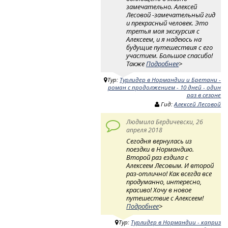
замечательно. Алексей
Лесовой -замечательный гид
и прекрасный человек. Это
третья моя экскурсия с
Алексеем, и я надеюсь на
будущие путешествия с его
участием. Большое спасибо!
Также
Подробнее
>
Тур:
Турлидер в Нормандии и Бретани -
роман с продолжением - 10 дней - один
раз в сезоне
Гид:
Алексей Лесовой
Людмила Бердичевски, 26
апреля 2018
Сегодня вернулась из
поездки в Нормандию.
Второй раз ездила с
Алексеем Лесовым. И второй
раз-отлично! Как всегда все
продуманно, интересно,
красиво! Хочу в новое
путешествие с Алексеем!
Подробнее
>
Тур:
Турлидер в Нормандии - каприз