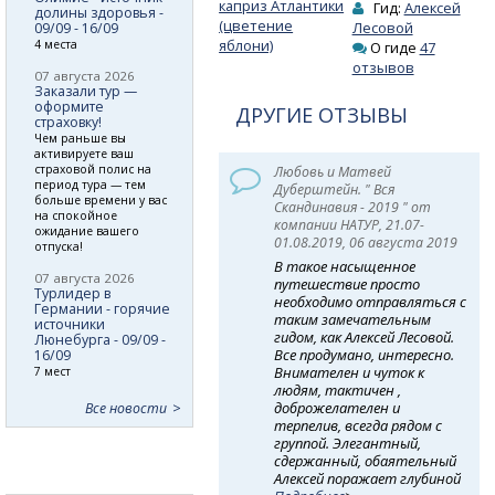
каприз Атлантики
Гид:
Алексей
долины здоровья -
(цветение
Лесовой
09/09 - 16/09
яблони)
4 места
О гиде
47
отзывов
07 августа 2026
Заказали тур —
оформите
ДРУГИЕ ОТЗЫВЫ
страховку!
Чем раньше вы
активируете ваш
страховой полис на
Любовь и Матвей
период тура — тем
Дуберштейн. " Вся
больше времени у вас
Скандинавия - 2019 " от
на спокойное
компании НАТУР, 21.07-
ожидание вашего
01.08.2019, 06 августа 2019
отпуска!
В такое насыщенное
07 августа 2026
путешествие просто
Турлидер в
необходимо отправляться с
Германии - горячие
таким замечательным
источники
гидом, как Алексей Лесовой.
Люнебурга - 09/09 -
Все продумано, интересно.
16/09
Внимателен и чуток к
7 мест
людям, тактичен ,
доброжелателен и
Все новости
терпелив, всегда рядом с
группой. Элегантный,
сдержанный, обаятельный
Алексей поражает глубиной