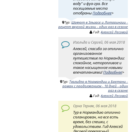
воду" и фуа-гра. Все
посещаемые места
отобраны
Подробнее
>
Тур:
Шавуот в Эльзасе и Лотарингии -
рецепт вкусной жизни - один раз в сезоне
Гид:
Алексей Лесовой
Изольда и Сергей, 06 мая 2018
Алексей, спасибо за отлично
организованное
путешествие по Нормандии:
спокойное, неторопливое и
такое насыщенное новыми
впечатлениями!
Подробнее
>
Тур:
Турлидер в Нормандии и Бретани -
роман с продолжением - 10 дней - один
раз в сезоне
Гид:
Алексей Лесовой
Орна Терняк, 06 мая 2018
Тур в Нормандию отлично
спланирован, на все есть
время, без спешки, с
удовольствием. Гид Алексей
Лесовой прекрасный