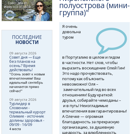
полуострова (мини-
группа)"
Я очень
довольна
ПОСЛЕДНИЕ
туром
НОВОСТИ
09 августа 2026
в Португалию в целом и гидом
Совет дня — Еще
без планов на
в частности. Нет слов, чтобы
осень? Время
выразить восхищение Олей Гин!
действовать!
Это надо прочувствовать,
"Осень зовёт к новым
потому как объяснить
впечатлениям! Ваш
идеальный сентябрь
невозможно! Оля –
начинается прямо
замечательный гид во всех
сейчас!"
отношениях! Буду краткой:
09 августа 2026
друзья, собирайте чемоданы –
Турлидер в
и в путь! Неизгладимые
Словении -
впечатления вам гарантированы!
термальный курорт
А Олечке — огромная
Олимие - источник
долины здоровья -
благодарность за прекрасную
09/09 - 16/09
организацию, за душевную
4 места
щедрость, за влюбленность