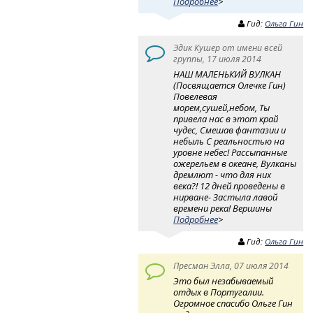
Подробнее
>
Гид:
Ольга Гин
Эдик Кушер от имени всей
группы, 17 июля 2014
НАШ МАЛЕНЬКИЙ ВУЛКАН
(Посвящается Олечке Гин)
Повелевая
морем,сушей,небом, Ты
привела нас в этот край
чудес, Смешав фантазии и
небыль С реальностью на
уровне небес! Рассыпанные
ожерельем в океане, Вулканы
дремлют - что для них
века?! 12 дней проведены в
нирване- Застыла лавой
времени река! Вершины
Подробнее
>
Гид:
Ольга Гин
Пресман Элла, 07 июля 2014
Это был незабываемый
отдых в Португалии.
Огромное спасибо Ольге Гин