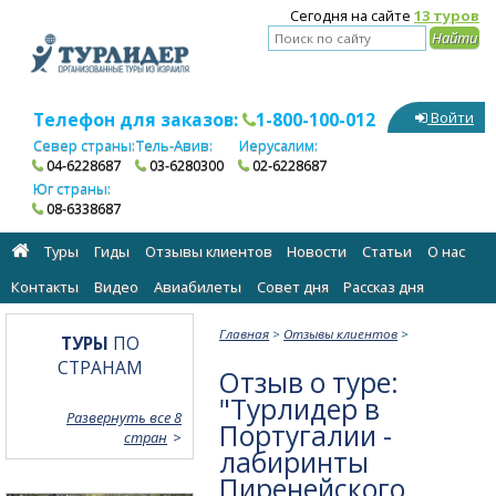
Сегодня на сайте
13 туров
Телефон для заказов:
1-800-100-012
Войти
Север страны:
Тель-Авив:
Иерусалим:
04-6228687
03-6280300
02-6228687
Юг страны:
08-6338687
Туры
Гиды
Отзывы клиентов
Новости
Статьи
О нас
Контакты
Видео
Авиабилеты
Cовет дня
Рассказ дня
Главная
>
Отзывы клиентов
>
ТУРЫ
ПО
СТРАНАМ
Отзыв о туре:
"Турлидер в
Развернуть все 8
Португалии -
стран
лабиринты
Пиренейского