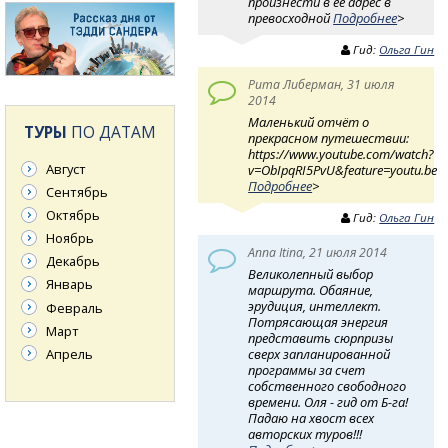
произнести в её адрес в
превосходной
Подробнее
>
Гид:
Ольга Гин
Рита Либерман, 31 июля
2014
Маленький отчёт о
ТУРЫ
ПО ДАТАМ
прекрасном путешествии:
https://www.youtube.com/watch?
Август
v=ObIpqRI5PvU&feature=youtu.be
Подробнее
>
Сентябрь
Октябрь
Гид:
Ольга Гин
Ноябрь
Anna Itina, 21 июля 2014
Декабрь
Великолепный выбор
Январь
маршрута. Обаяние,
эрудиция, интеллект.
Февраль
Потрясающая энергия
Март
представить сюрпризы
Апрель
сверх запланированной
программы за счет
собственного свободного
времени. Оля - гид от Б-га!
Падаю на хвост всех
авторских туров!!!