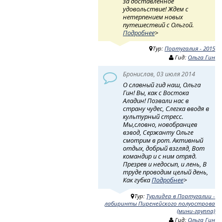
за доставленное
удовольствие! Ждем с
нетерпением новых
путешествий с Ольгой.
Подробнее
>
Тур:
Португалия - 2015
Гид:
Ольга Гин
Бронислав, 03 июля 2014
О славный гид наш, Ольга
Гин! Вы, как с Востока
Аладин! Позвали нас в
страну чудес, Слегка вводя в
культурный стресс.
Мы,словно, новобранцев
взвод, Сержанту Ольге
смотрим в рот. Активный
отдых, добрый взгляд, Вот
командир и с ним отряд.
Презрев и недосып, и лень, В
труде проводим целый день,
Как губка
Подробнее
>
Тур:
Турлидер в Португалии -
лабиринты Пиренейского полуострова
(мини-группа)
Гид:
Ольга Гин