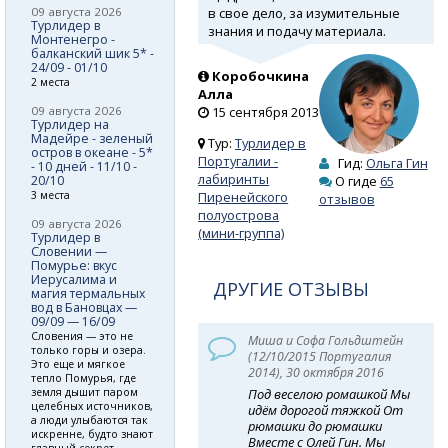
в свое дело, за изумительные
09 августа 2026
Турлидер в
знания и подачу материала.
Монтенегро -
балканский шик 5* -
24/09 - 01/10
Коробочкина
2 места
Алла
09 августа 2026
15 сентября 2013
Турлидер на
Мадейре - зеленый
Тур:
Турлидер в
остров в океане - 5*
Португалии -
Гид:
Ольга Гин
- 10 дней - 11/10 -
лабиринты
20/10
О гиде
65
3 места
Пиренейского
отзывов
полуострова
09 августа 2026
(мини-группа)
Турлидер в
Словении —
Помурье: вкус
Иерусалима и
ДРУГИЕ ОТЗЫВЫ
магия термальных
вод в Бановцах —
09/09 — 16/09
Словения — это не
Миша и Софа Гольдштейн
только горы и озера.
(12/10/2015 Португалия
Это еще и мягкое
2014), 30 октября 2016
тепло Помурья, где
земля дышит паром
Под веселою ромашкой Мы
целебных источников,
идём дорогой тяжкой От
а люди улыбаются так
рюмашки до рюмашки
искренне, будто знают
Вместе с Олей Гин. Мы
главный секрет