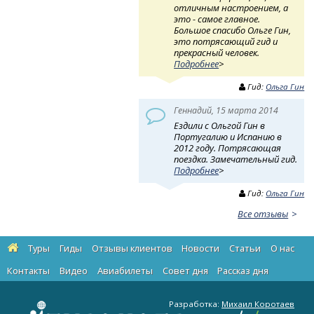
отличным настроением, а
это - самое главное.
Большое спасибо Ольге Гин,
это потрясающий гид и
прекрасный человек.
Подробнее
>
Гид:
Ольга Гин
Геннадий, 15 марта 2014
Ездили с Ольгой Гин в
Португалию и Испанию в
2012 году. Потрясающая
поездка. Замечательный гид.
Подробнее
>
Гид:
Ольга Гин
Все отзывы
Туры
Гиды
Отзывы клиентов
Новости
Статьи
О нас
Контакты
Видео
Авиабилеты
Cовет дня
Рассказ дня
Разработка:
Михаил Коротаев