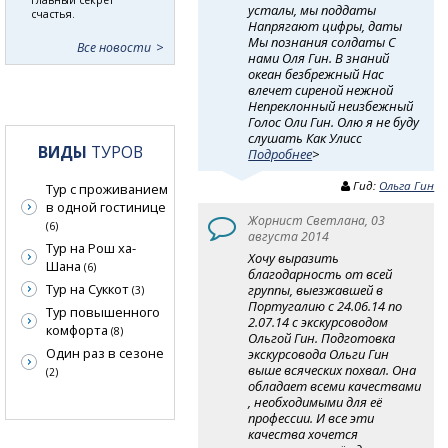
усталы, мы поддаты
счастья.
Напрягают цифры, даты
Мы познания солдаты С
Все новости
нами Оля Гин. В знаний
океан безбрежный Нас
влечет сиреной нежной
Непреклонный неизбежный
Голос Оли Гин. Олю я не буду
слушать Как Улисс
ВИДЫ
ТУРОВ
Подробнее
>
Гид:
Ольга Гин
Тур с проживанием
в одной гостинице
Жорнист Светлана, 03
(6)
августа 2014
Тур на Рош ха-
Хочу выразить
Шана
(6)
благодарность от всей
Тур на Суккот
группы, выезжавшей в
(3)
Португалию с 24.06.14 по
Тур повышенного
2.07.14 с экскурсоводом
комфорта
(8)
Ольгой Гин. Подготовка
Один раз в сезоне
экскурсовода Ольги Гин
выше всяческих похвал. Она
(2)
обладает всеми качествами
, необходимыми для её
профессии. И все эти
качества хочется