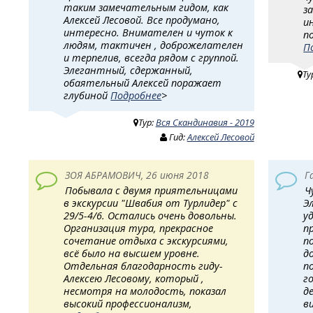
таким замечательным гидом, как
з
Алексей Лесовой. Все продумано,
и
интересно. Внимателен и чуток к
п
людям, тактичен , доброжелателен
П
и терпелив, всегда рядом с группой.
Элегантный, сдержанный,
Ту
обаятельный Алексей поражает
глубиной
Подробнее
>
Тур:
Вся Скандинавия - 2019
Гид:
Алексей Лесовой
ЗОЯ АБРАМОВИЧ, 26 июня 2018
Г
Побывала с двумя приятельницами
Ч
в экскурсии "Швабия от Турлидер" с
Э
29/5-4/6. Остались очень довольны.
у
Организация тура, прекрасное
п
сочетание отдыха с экскурсиями,
п
всё было на высшем уровне.
д
Отдельная благодарность гиду-
п
Алексею Лесовому, который ,
г
несмотря на молодость, показал
д
высокий профессионализм,
в