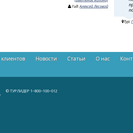
п
Гид:
Алексей Лесовой
п
Тур:
 клиентов
Новости
Статьи
О нас
Конт
© ТУРЛИДЕР
1−800−100−012