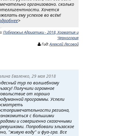
амечательно организовано. сколько
нтеллигентности. Хочется
ожелать ему успехов во всём!
одробнее
>
р:
Побережье Адриатики - 2018, Хорватия и
Черногория
Гид:
Алексей Лесовой
алина Еваленко, 29 мая 2018
удесный тур по волшебному
льзасу! Получили огромное
довольствие от хорошо
родуманной программы. Успели
осмотреть
остопримечательности региона,
ознакомиться с большими
ородами и совершенно сказочными
еревушками. Попробовали эльзаское
ино, "живую воду" и фуа-гра. Все