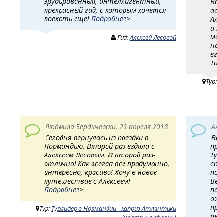
эрудированный, интеллигентный,
В
прекрасный гид, с которым хочется
в
поехать еще!
Подробнее
>
А
и
м
Гид:
Алексей Лесовой
н
е
Т
Тур
Людмила Бердичевски, 26 апреля 2018
А
Сегодня вернулась из поездки в
В
Нормандию. Второй раз ездила с
п
Алексеем Лесовым. И второй раз-
Т
отлично! Как всегда все продуманно,
с
интересно, красиво! Хочу в новое
п
путешествие с Алексеем!
В
Подробнее
>
п
о
п
Тур:
Турлидер в Нормандии - каприз Атлантики
п
(цветение яблони)