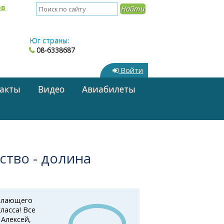
ов
Юг страны:
08-6338687
Войти
акты
Видео
Авиабилеты
ство - долина
пылающего
ласса! Все
 Алексей,