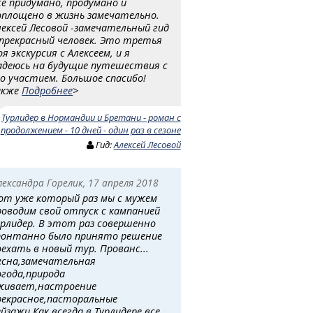
се придумано, продумано и
оплощено в жизнь замечательно.
лексей Лесовой -замечательный гид
 прекрасный человек. Это третья
оя экскурсия с Алексеем, и я
адеюсь на будущие путешествия с
го участием. Большое спасибо!
акже
Подробнее
>
:
Турлидер в Нормандии и Бретани - роман с
продолжением - 10 дней - один раз в сезоне
Гид:
Алексей Лесовой
лександра Горелик, 17 апреля 2018
от уже который раз мы с мужем
роводим свой отпуск с кампанией
урлидер. В этот раз совершенно
понтанно было принято решение
оехать в новый тур. Прованс...
есна,замечательная
огода,природа
живает,настроение
рекрасное,пасторальные
ейзажи.Как всегда в Турлидере,все