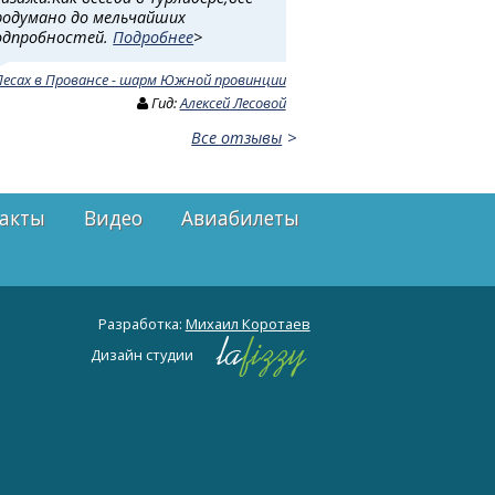
родумано до мельчайших
одпробностей.
Подробнее
>
Песах в Провансе - шарм Южной провинции
Гид:
Алексей Лесовой
Все отзывы
акты
Видео
Авиабилеты
Разработка:
Михаил Коротаев
Дизайн студии