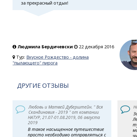
за прекрасный отдых!
Людмила Бердичевски
22 декабря 2016
Тур:
Вкусное Рождество - долина
"пылающего" пирога
ДРУГИЕ ОТЗЫВЫ
Любовь и Матвей Дуберштейн. " Вся
Н
Скандинавия - 2019 " от компании
З
НАТУР, 21.07-01.08.2019, 06 августа
Л
2019
т
В такое насыщенное путешествие
м
просто необходимо отправляться с
ч