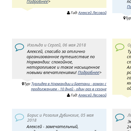
Подробнее
>
п
П
Гид:
Алексей Лесовой
Тур
Изольда и Сергей, 06 мая 2018
О
Алексей, спасибо за отлично
Т
организованное путешествие по
с
Нормандии: спокойное,
с
неторопливое и такое насыщенное
А
новыми впечатлениями!
Подробнее
>
р
г
ю
Тур:
Турлидер в Нормандии и Бретани - роман с
о
продолжением - 10 дней - один раз в сезоне
Гид:
Алексей Лесовой
Борис и Розалия Дубинские, 05 мая
Л
2018
Э
Алексей - замечательный,
2