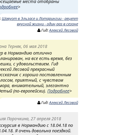
осещаемые места отобраны
одробнее
>
:
Шавуот в Эльзасе и Лотарингии - рецепт
вкусной жизни - один раз в сезоне
Гид:
Алексей Лесовой
рна Терняк, 06 мая 2018
ур в Нормандию отлично
планирован, на все есть время, без
пешки, с удовольствием. Гид
лексей Лесовой прекрасный
ассказчик с хорошо поставленным
олосом, приятный, с чувством
мора, внимательный, элегантно
детый (по-европейски).
Подробнее
>
Гид:
Алексей Лесовой
иля Порочкина, 27 апреля 2018
кскурсия в Нормандию с 18.04.18 по
4.04.18. Я очень довольна поездкой.