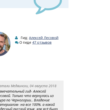
Гид:
Алексей Лесовой
О гиде
47 отзывов
атали Медвински, 04 августа 2018
амечательный гид- Алексей
есовой. Только что вернулась из
ура по Черногории.. Владение
атериалом- на все 100%. а какой
удесный русский язык, как всё было