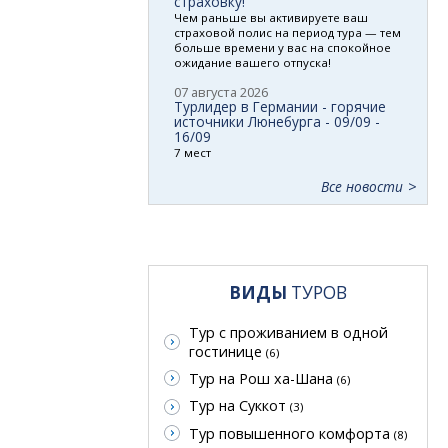
страховку!
Чем раньше вы активируете ваш
страховой полис на период тура — тем
больше времени у вас на спокойное
ожидание вашего отпуска!
07 августа 2026
Турлидер в Германии - горячие
источники Люнебурга - 09/09 -
16/09
7 мест
Все новости
ВИДЫ
ТУРОВ
Тур с проживанием в одной
гостинице
(6)
Тур на Рош ха-Шана
(6)
Тур на Суккот
(3)
Тур повышенного комфорта
(8)