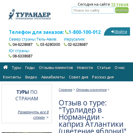
Сегодня на сайте
13 туров
Телефон для заказов:
1-800-100-012
Войти
Север страны:
Тель-Авив:
Иерусалим:
04-6228687
03-6280300
02-6228687
Юг страны:
08-6338687
Туры
Гиды
Отзывы клиентов
Новости
Статьи
О нас
Контакты
Видео
Авиабилеты
Cовет дня
Рассказ дня
Главная
>
Отзывы клиентов
>
ТУРЫ
ПО
СТРАНАМ
Отзыв о туре:
"Турлидер в
Развернуть все 8
Нормандии -
стран
каприз Атлантики
(цветение яблони)"