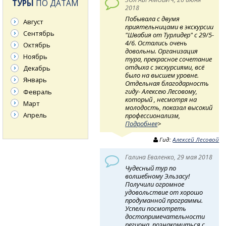
ТУРЫ
ПО ДАТАМ
2018
Побывала с двумя
Август
приятельницами в экскурсии
Сентябрь
"Швабия от Турлидер" с 29/5-
4/6. Остались очень
Октябрь
довольны. Организация
Ноябрь
тура, прекрасное сочетание
отдыха с экскурсиями, всё
Декабрь
было на высшем уровне.
Январь
Отдельная благодарность
гиду- Алексею Лесовому,
Февраль
который , несмотря на
Март
молодость, показал высокий
Апрель
профессионализм,
Подробнее
>
Гид:
Алексей Лесовой
Галина Еваленко, 29 мая 2018
Чудесный тур по
волшебному Эльзасу!
Получили огромное
удовольствие от хорошо
продуманной программы.
Успели посмотреть
достопримечательности
региона, познакомиться с