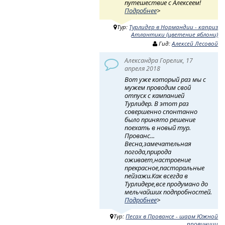
путешествие с Алексеем!
Подробнее
>
Тур:
Турлидер в Нормандии - каприз
Атлантики (цветение яблони)
Гид:
Алексей Лесовой
Александра Горелик, 17
апреля 2018
Вот уже который раз мы с
мужем проводим свой
отпуск с кампанией
Турлидер. В этот раз
совершенно спонтанно
было принято решение
поехать в новый тур.
Прованс...
Весна,замечательная
погода,природа
оживает,настроение
прекрасное,пасторальные
пейзажи.Как всегда в
Турлидере,все продумано до
мельчайших подпробностей.
Подробнее
>
Тур:
Песах в Провансе - шарм Южной
провинции