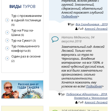
терпелив, всегда рядом с
группой. Элегантный,
ВИДЫ
ТУРОВ
сдержанный, обаятельный
Алексей поражает глубиной
Тур с проживанием
Подробнее
>
в одной гостинице
Тур:
Вся Скандинавия - 2019
(6)
Гид:
Алексей Лесовой
Тур на Рош ха-
Шана
(6)
Натали Медвински, 04
Тур на Суккот
(3)
августа 2018
Тур повышенного
Замечательный гид- Алексей
Лесовой. Только что
комфорта
(8)
вернулась из тура по
Один раз в сезоне
Черногории.. Владение
(2)
материалом- на все 100%. а
какой чудесный русский язык,
как всё было замечательно
организовано. сколько
интеллигентности.
Хочется пожелать ему
успехов во всём!
Подробнее
>
Тур:
Побережье Адриатики - 2018,
Хорватия и Черногория
Гид:
Алексей Лесовой
ЗОЯ АБРАМОВИЧ, 26 июня