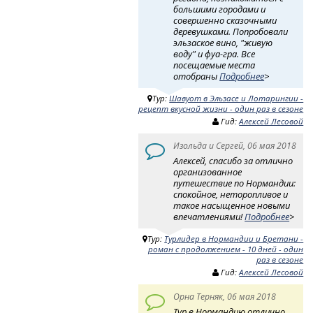
большими городами и
совершенно сказочными
деревушками. Попробовали
эльзаское вино, "живую
воду" и фуа-гра. Все
посещаемые места
отобраны
Подробнее
>
Тур:
Шавуот в Эльзасе и Лотарингии -
рецепт вкусной жизни - один раз в сезоне
Гид:
Алексей Лесовой
Изольда и Сергей, 06 мая 2018
Алексей, спасибо за отлично
организованное
путешествие по Нормандии:
спокойное, неторопливое и
такое насыщенное новыми
впечатлениями!
Подробнее
>
Тур:
Турлидер в Нормандии и Бретани -
роман с продолжением - 10 дней - один
раз в сезоне
Гид:
Алексей Лесовой
Орна Терняк, 06 мая 2018
Тур в Нормандию отлично