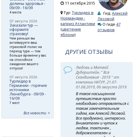
11 октября 2015
долины здоровья -
09/09 - 16/09
Тур:
Турлидер в
4 места
Гид:
Алексей
Нормандии -
Лесовой
07 августа 2026
каприз Атлантики
О гиде
47
Заказали тур —
(цветение
оформите
отзывов
страховку!
яблони)
Чем раньше вы
активируете ваш
страховой полис на
ДРУГИЕ ОТЗЫВЫ
период тура — тем
больше времени у вас
на спокойное
ожидание вашего
Любовь и Матвей
отпуска!
Дуберштейн. " Вся
07 августа 2026
Скандинавия - 2019 " от
Турлидер в
компании НАТУР, 21.07-
Германии - горячие
01.08.2019, 06 августа 2019
источники
В такое насыщенное
Люнебурга - 09/09 -
16/09
путешествие просто
7 мест
необходимо отправляться с
таким замечательным
Все новости
гидом, как Алексей Лесовой.
Все продумано, интересно.
Внимателен и чуток к
людям, тактичен ,
доброжелателен и