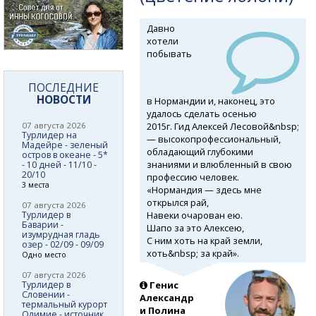
Давно
хотели
побывать
ПОСЛЕДНИЕ
НОВОСТИ
в Нормандии и, наконец, это
удалось сделать осенью
2015г. Гид Алексей Лесовой&nbsp;
07 августа 2026
Турлидер на
— высокопрофессиональный,
Мадейре - зеленый
обладающий глубокими
остров в океане - 5*
знаниями и влюбленный в свою
- 10 дней - 11/10 -
20/10
профессию человек.
3 места
«Нормандия — здесь мне
открылся рай,
07 августа 2026
Навеки очарован ею.
Турлидер в
Баварии -
Шапо за это Алексею,
изумрудная гладь
С ним хоть на край земли,
озер - 02/09 - 09/09
хоть&nbsp; за край».
Одно место
07 августа 2026
Турлидер в
Генис
Словении -
Александр
термальный курорт
и Полина
Олимие - источник