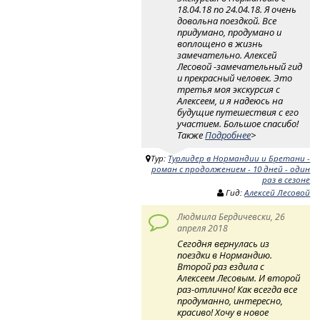
18.04.18 по 24.04.18. Я очень
довольна поездкой. Все
придумано, продумано и
воплощено в жизнь
замечательно. Алексей
Лесовой -замечательный гид
и прекрасный человек. Это
третья моя экскурсия с
Алексеем, и я надеюсь на
будущие путешествия с его
участием. Большое спасибо!
Также
Подробнее
>
Тур:
Турлидер в Нормандии и Бретани -
роман с продолжением - 10 дней - один
раз в сезоне
Гид:
Алексей Лесовой
Людмила Бердичевски, 26
апреля 2018
Сегодня вернулась из
поездки в Нормандию.
Второй раз ездила с
Алексеем Лесовым. И второй
раз-отлично! Как всегда все
продуманно, интересно,
красиво! Хочу в новое