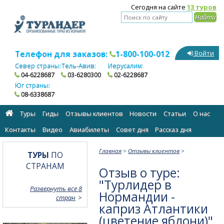
Сегодня на сайте
13 туров
Телефон для заказов:
1-800-100-012
Войти
Север страны:
Тель-Авив:
Иерусалим:
04-6228687
03-6280300
02-6228687
Юг страны:
08-6338687
Туры
Гиды
Отзывы клиентов
Новости
Статьи
О нас
Контакты
Видео
Авиабилеты
Cовет дня
Рассказ дня
Главная
>
Отзывы клиентов
>
ТУРЫ
ПО
СТРАНАМ
Отзыв о туре:
"Турлидер в
Развернуть все 8
Нормандии -
стран
каприз Атлантики
(цветение яблони)"