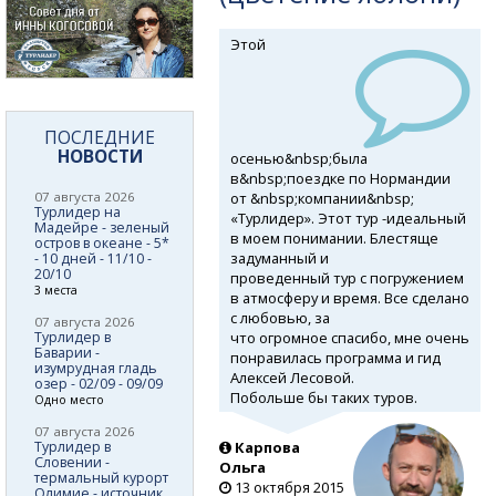
Этой
ПОСЛЕДНИЕ
НОВОСТИ
осенью&nbsp;была
в&nbsp;поездке по Нормандии
от &nbsp;компании&nbsp;
07 августа 2026
Турлидер на
«Турлидер». Этот тур -
идеальный
Мадейре - зеленый
в моем понимании. Блестяще
остров в океане - 5*
задуманный и
- 10 дней - 11/10 -
20/10
проведенный тур с погружением
3 места
в атмосферу и время. Все сделано
с любовью, за
07 августа 2026
что огромное спасибо, мне очень
Турлидер в
Баварии -
понравилась программа и гид
изумрудная гладь
Алексей Лесовой.
озер - 02/09 - 09/09
Побольше бы таких туров.
Одно место
07 августа 2026
Турлидер в
Карпова
Словении -
Ольга
термальный курорт
13 октября 2015
Олимие - источник