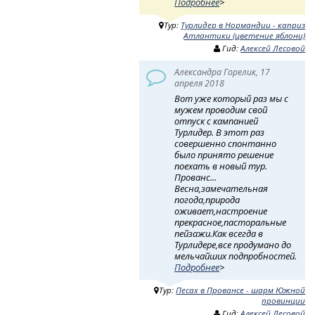
Подробнее
>
Тур:
Турлидер в Нормандии - каприз
Атлантики (цветение яблони)
Гид:
Алексей Лесовой
Александра Горелик, 17
апреля 2018
Вот уже который раз мы с
мужем проводим свой
отпуск с кампанией
Турлидер. В этот раз
совершенно спонтанно
было принято решение
поехать в новый тур.
Прованс...
Весна,замечательная
погода,природа
оживает,настроение
прекрасное,пасторальные
пейзажи.Как всегда в
Турлидере,все продумано до
мельчайших подпробностей.
Подробнее
>
Тур:
Песах в Провансе - шарм Южной
провинции
Гид:
Алексей Лесовой