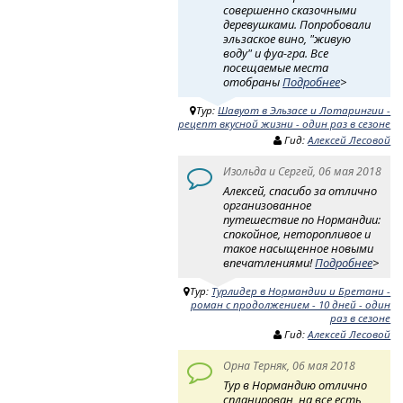
совершенно сказочными
деревушками. Попробовали
эльзаское вино, "живую
воду" и фуа-гра. Все
посещаемые места
отобраны
Подробнее
>
Тур:
Шавуот в Эльзасе и Лотарингии -
рецепт вкусной жизни - один раз в сезоне
Гид:
Алексей Лесовой
Изольда и Сергей, 06 мая 2018
Алексей, спасибо за отлично
организованное
путешествие по Нормандии:
спокойное, неторопливое и
такое насыщенное новыми
впечатлениями!
Подробнее
>
Тур:
Турлидер в Нормандии и Бретани -
роман с продолжением - 10 дней - один
раз в сезоне
Гид:
Алексей Лесовой
Орна Терняк, 06 мая 2018
Тур в Нормандию отлично
спланирован, на все есть