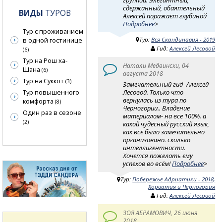
сдержанный, обаятельный
ВИДЫ
ТУРОВ
Алексей поражает глубиной
Подробнее
>
Тур с проживанием
в одной гостинице
Тур:
Вся Скандинавия - 2019
Гид:
Алексей Лесовой
(6)
Тур на Рош ха-
Натали Медвински, 04
Шана
(6)
августа 2018
Тур на Суккот
(3)
Замечательный гид- Алексей
Лесовой. Только что
Тур повышенного
вернулась из тура по
комфорта
(8)
Черногории.. Владение
Один раз в сезоне
материалом- на все 100%. а
(2)
какой чудесный русский язык,
как всё было замечательно
организовано. сколько
интеллигентности.
Хочется пожелать ему
успехов во всём!
Подробнее
>
Тур:
Побережье Адриатики - 2018,
Хорватия и Черногория
Гид:
Алексей Лесовой
ЗОЯ АБРАМОВИЧ, 26 июня
2018