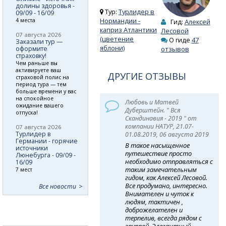
долины здоровья -
Тур:
Турлидер в
09/09 - 16/09
Нормандии -
4 места
Гид:
Алексей
каприз Атлантики
Лесовой
07 августа 2026
(цветение
О гиде
47
Заказали тур —
яблони)
оформите
отзывов
страховку!
Чем раньше вы
активируете ваш
ДРУГИЕ ОТЗЫВЫ
страховой полис на
период тура — тем
больше времени у вас
на спокойное
Любовь и Матвей
ожидание вашего
Дуберштейн. " Вся
отпуска!
Скандинавия - 2019 " от
компании НАТУР, 21.07-
07 августа 2026
Турлидер в
01.08.2019, 06 августа 2019
Германии - горячие
В такое насыщенное
источники
путешествие просто
Люнебурга - 09/09 -
необходимо отправляться с
16/09
таким замечательным
7 мест
гидом, как Алексей Лесовой.
Все продумано, интересно.
Все новости
Внимателен и чуток к
людям, тактичен ,
доброжелателен и
терпелив, всегда рядом с
группой. Элегантный,