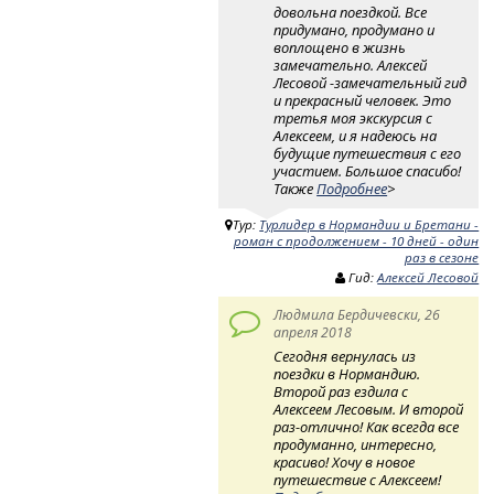
довольна поездкой. Все
придумано, продумано и
воплощено в жизнь
замечательно. Алексей
Лесовой -замечательный гид
и прекрасный человек. Это
третья моя экскурсия с
Алексеем, и я надеюсь на
будущие путешествия с его
участием. Большое спасибо!
Также
Подробнее
>
Тур:
Турлидер в Нормандии и Бретани -
роман с продолжением - 10 дней - один
раз в сезоне
Гид:
Алексей Лесовой
Людмила Бердичевски, 26
апреля 2018
Сегодня вернулась из
поездки в Нормандию.
Второй раз ездила с
Алексеем Лесовым. И второй
раз-отлично! Как всегда все
продуманно, интересно,
красиво! Хочу в новое
путешествие с Алексеем!