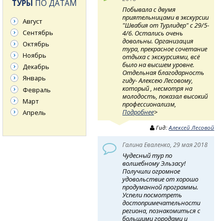
ТУРЫ
ПО ДАТАМ
Побывала с двумя
приятельницами в экскурсии
Август
"Швабия от Турлидер" с 29/5-
Сентябрь
4/6. Остались очень
довольны. Организация
Октябрь
тура, прекрасное сочетание
Ноябрь
отдыха с экскурсиями, всё
было на высшем уровне.
Декабрь
Отдельная благодарность
Январь
гиду- Алексею Лесовому,
который , несмотря на
Февраль
молодость, показал высокий
Март
профессионализм,
Подробнее
>
Апрель
Гид:
Алексей Лесовой
Галина Еваленко, 29 мая 2018
Чудесный тур по
волшебному Эльзасу!
Получили огромное
удовольствие от хорошо
продуманной программы.
Успели посмотреть
достопримечательности
региона, познакомиться с
большими городами и