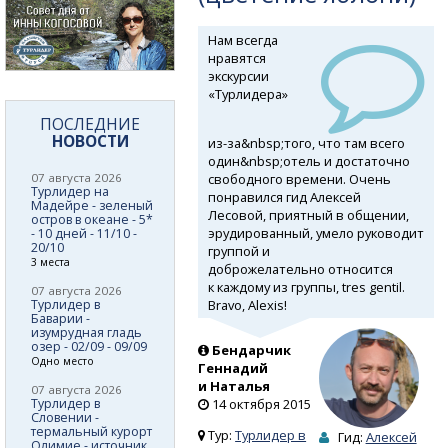
Нам всегда
нравятся
экскурсии
«Турлидера»
ПОСЛЕДНИЕ
НОВОСТИ
из-за&nbsp;того,
что там всего
один&nbsp;отель и достаточно
свободного времени. Очень
07 августа 2026
Турлидер на
понравился гид Алексей
Мадейре - зеленый
Лесовой, приятный в общении,
остров в океане - 5*
эрудированный, умело руководит
- 10 дней - 11/10 -
20/10
группой и
3 места
доброжелательно относится
к каждому из группы, tres gentil.
07 августа 2026
Bravo, Alexis!
Турлидер в
Баварии -
изумрудная гладь
озер - 02/09 - 09/09
Бендарчик
Одно место
Геннадий
и Наталья
07 августа 2026
Турлидер в
14 октября 2015
Словении -
термальный курорт
Тур:
Турлидер в
Гид:
Алексей
Олимие - источник