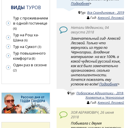
Подробнее
>
ВИДЫ
ТУРОВ
Тур:
Вся Скандинавия - 2019
Тур с проживанием
Гид:
Алексей Лесовой
в одной гостинице
Натали Медвински, 04
(6)
августа 2018
Тур на Рош ха-
Замечательный гид- Алексей
Шана
(6)
Лесовой. Только что
Тур на Суккот
вернулась из тура по
(3)
Черногории.. Владение
Тур повышенного
материалом- на все 100%. а
комфорта
(8)
какой чудесный русский язык,
Один раз в сезоне
как всё было замечательно
организовано. сколько
(2)
интеллигентности.
Хочется пожелать ему
успехов во всём!
Подробнее
>
Тур:
Побережье Адриатики - 2018,
Хорватия и Черногория
Гид:
Алексей Лесовой
ЗОЯ АБРАМОВИЧ, 26 июня
2018
Побывала с двумя
приятельницами в экскурсии