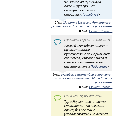
эльзаское вино, "живую
воду" и фуа-гра. Все
посещаемые места
отобраны
Подробнее
>
Тур:
Шавуот в Эльзасе и Лотарингии -
рецепт вкусной жизни - один раз в сезоне
Гид:
Алексей Лесовой
Изольда и Сергей, 06 мая 2018
Алексей, спасибо за отлично
организованное
путешествие по Нормандии:
спокойное, неторопливое и
такое насыщенное новыми
впечатлениями!
Подробнее
>
Тур:
Турлидер в Нормандии и Бретани -
роман с продолжением - 10 дней - один
раз в сезоне
Гид:
Алексей Лесовой
Орна Терняк, 06 мая 2018
Тур в Нормандию отлично
спланирован, на все есть
время, без спешки, с
удовольствием. Гид Алексей