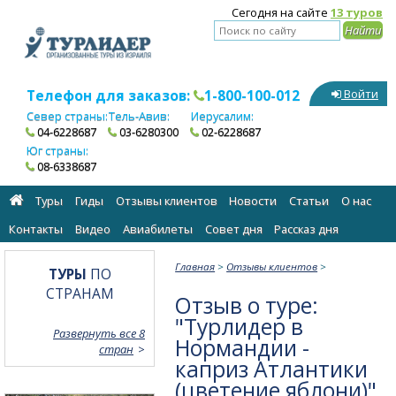
Сегодня на сайте
13 туров
Телефон для заказов:
1-800-100-012
Войти
Север страны:
Тель-Авив:
Иерусалим:
04-6228687
03-6280300
02-6228687
Юг страны:
08-6338687
Туры
Гиды
Отзывы клиентов
Новости
Статьи
О нас
Контакты
Видео
Авиабилеты
Cовет дня
Рассказ дня
Главная
>
Отзывы клиентов
>
ТУРЫ
ПО
СТРАНАМ
Отзыв о туре:
"Турлидер в
Развернуть все 8
Нормандии -
стран
каприз Атлантики
(цветение яблони)"