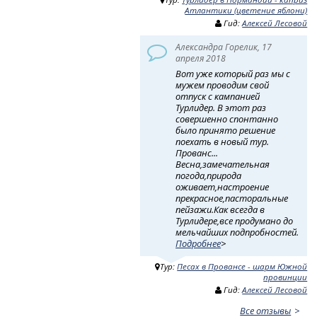
Атлантики (цветение яблони)
Гид:
Алексей Лесовой
Александра Горелик, 17
апреля 2018
Вот уже который раз мы с
мужем проводим свой
отпуск с кампанией
Турлидер. В этот раз
совершенно спонтанно
было принято решение
поехать в новый тур.
Прованс...
Весна,замечательная
погода,природа
оживает,настроение
прекрасное,пасторальные
пейзажи.Как всегда в
Турлидере,все продумано до
мельчайших подпробностей.
Подробнее
>
Тур:
Песах в Провансе - шарм Южной
провинции
Гид:
Алексей Лесовой
Все отзывы