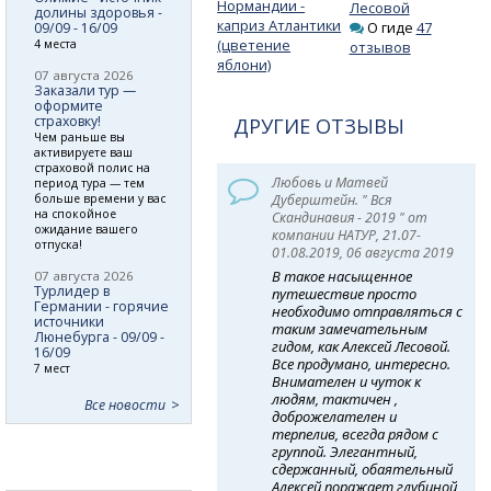
Нормандии -
Лесовой
долины здоровья -
каприз Атлантики
О гиде
47
09/09 - 16/09
(цветение
4 места
отзывов
яблони)
07 августа 2026
Заказали тур —
оформите
страховку!
ДРУГИЕ ОТЗЫВЫ
Чем раньше вы
активируете ваш
страховой полис на
Любовь и Матвей
период тура — тем
больше времени у вас
Дуберштейн. " Вся
на спокойное
Скандинавия - 2019 " от
ожидание вашего
компании НАТУР, 21.07-
отпуска!
01.08.2019, 06 августа 2019
В такое насыщенное
07 августа 2026
Турлидер в
путешествие просто
Германии - горячие
необходимо отправляться с
источники
таким замечательным
Люнебурга - 09/09 -
гидом, как Алексей Лесовой.
16/09
Все продумано, интересно.
7 мест
Внимателен и чуток к
людям, тактичен ,
Все новости
доброжелателен и
терпелив, всегда рядом с
группой. Элегантный,
сдержанный, обаятельный
Алексей поражает глубиной