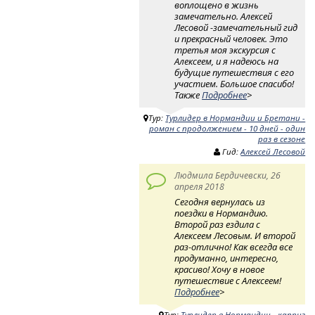
воплощено в жизнь
замечательно. Алексей
Лесовой -замечательный гид
и прекрасный человек. Это
третья моя экскурсия с
Алексеем, и я надеюсь на
будущие путешествия с его
участием. Большое спасибо!
Также
Подробнее
>
Тур:
Турлидер в Нормандии и Бретани -
роман с продолжением - 10 дней - один
раз в сезоне
Гид:
Алексей Лесовой
Людмила Бердичевски, 26
апреля 2018
Сегодня вернулась из
поездки в Нормандию.
Второй раз ездила с
Алексеем Лесовым. И второй
раз-отлично! Как всегда все
продуманно, интересно,
красиво! Хочу в новое
путешествие с Алексеем!
Подробнее
>
Тур:
Турлидер в Нормандии - каприз