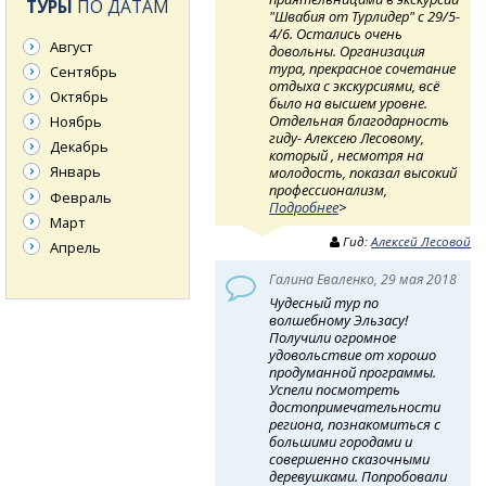
ТУРЫ
ПО ДАТАМ
"Швабия от Турлидер" с 29/5-
4/6. Остались очень
Август
довольны. Организация
тура, прекрасное сочетание
Сентябрь
отдыха с экскурсиями, всё
Октябрь
было на высшем уровне.
Отдельная благодарность
Ноябрь
гиду- Алексею Лесовому,
Декабрь
который , несмотря на
Январь
молодость, показал высокий
профессионализм,
Февраль
Подробнее
>
Март
Гид:
Алексей Лесовой
Апрель
Галина Еваленко, 29 мая 2018
Чудесный тур по
волшебному Эльзасу!
Получили огромное
удовольствие от хорошо
продуманной программы.
Успели посмотреть
достопримечательности
региона, познакомиться с
большими городами и
совершенно сказочными
деревушками. Попробовали