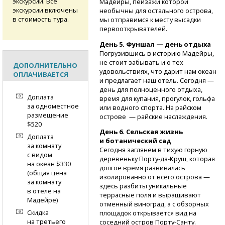
экскурсий. Все
Мадейры, пейзажи которой
экскурсии включены
необычны для остального острова,
в стоимость тура.
мы отправимся к месту высадки
первооткрывателей.
День 5. Фуншал — день отдыха
Погрузившись в историю Мадейры,
не стоит забывать и о тех
ДОПОЛНИТЕЛЬНО
удовольствиях, что дарит нам океан
ОПЛАЧИВАЕТСЯ
и предлагает наш отель. Сегодня —
день для полноценного отдыха,
Доплата
время для купания, прогулок, гольфа
за одноместное
или водного спорта. На райском
размещение
острове — райские наслаждения.
$520
День 6. Сельская жизнь
Доплата
и ботанический сад
за комнату
Сегодня заглянем в тихую горную
с видом
деревеньку
Порту-да-Круш,
которая
на океан $330
долгое время развивалась
(общая цена
изолированно от всего острова —
за комнату
здесь разбиты уникальные
в отеле на
террасные поля и выращивают
Мадейре)
отменный виноград, а с обзорных
Скидка
площадок открывается вид на
на третьего
соседний остров
Порту-Санту.