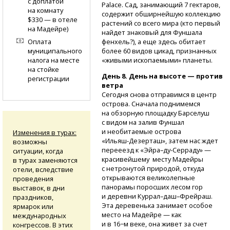
с доплатой
Palace. Сад, занимающий 7 гектаров,
на комнату
содержит обширнейшую коллекцию
$330 — в отеле
растений со всего мира (кто первый
на Мадейре)
найдет знаковый для Фуншала
Оплата
фенхель?), а еще здесь обитает
муниципального
более 60 видов цикад, признанных
налога на месте
«живыми ископаемыми» планеты.
на стойке
День 8. День на высоте — против
регистрации
ветра
Сегодня снова отправимся в центр
острова. Сначала поднимемся
на обзорную площадку Барселуш
с видом на залив Фуншал
и необитаемые острова
Изменения в турах:
«Ильяш-Дезерташ»,
затем нас ждет
возможны
перееезд
к «Эйра–ду-Серраду»
—
ситуации, когда
красивейшему месту Мадейры
в турах заменяются
с нетронутой природой, откуда
отели, вследствие
открываются великолепные
проведения
панорамы поросших лесом гор
выставок, в дни
и деревни Куррал–даш–Фрейраш.
праздников,
Эта деревенька занимает особое
ярмарок или
место на Мадейре — как
международных
и в 16−м веке, она живет за счет
конгрессов. В этих