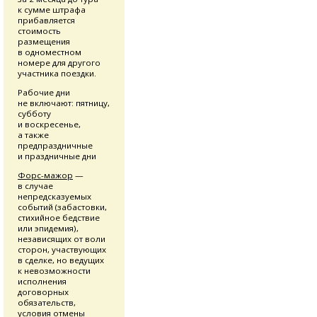
к сумме штрафа
прибавляется
стоимость
размещения
в одноместном
номере для другого
участника поездки.
Рабочие дни
не включают: пятницу,
субботу
и воскресенье,
а также
предпраздничные
и праздничные дни
Форс-мажор
—
в случае
непредсказуемых
событий (забастовки,
стихийное бедствие
или эпидемия),
независящих от воли
сторон, участвующих
в сделке, но ведущих
к невозможности
исполнения
договорных
обязательств,
условия отмены