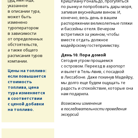
Криштиану Рональдо, прогуляться
указанное
по рынку и попробовать дары моря,
в описании тура,
запивая вкуснейшим вином. И,
может быть
конечно, весь день в вашем
изменено
распоряжении великолепные пляжи
туроператором
и бассейны отеля. Вечером
в зависимости
встретимся за ужином, чтобы
от определенных
вместе отдать должное
обстоятельств,
мадейрскому гостеприимству.
а также общего
День 10. Пора домой
расписания туров
Сегодня утром прощаемся
компании.
с островом. Переезд в аэропорт
Цены на топливо:
и вылет
в Тель-Авив,
с посадкой
если повышается
в Лиссабоне. Даже покинув Мадейру,
стоимость
мы долго еще будем ощущать те
топлива, цена
радость и спокойствие, которые она
тура изменяется
нам подарила.
в соответствии
Возможны изменения
с ценой добавки
в последовательности проведения
на топливо.
экскурсий