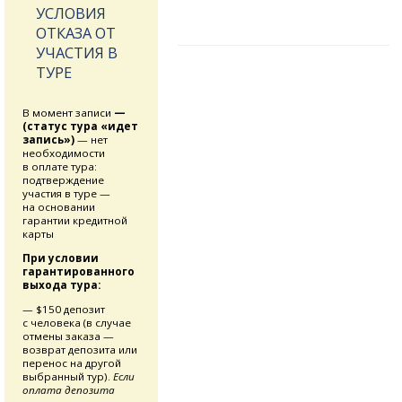
УСЛОВИЯ
ОТКАЗА ОТ
УЧАСТИЯ В
ТУРЕ
В момент записи
—
(статус тура «идет
запись»)
— нет
необходимости
в оплате тура:
подтверждение
участия в туре —
на основании
гарантии кредитной
карты
При условии
гарантированного
выхода тура:
— $150 депозит
с человека (в случае
отмены заказа —
возврат депозита или
перенос на другой
выбранный тур).
Если
оплата депозита