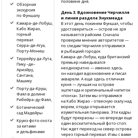
половине дня.
Обзорная
экскурсия
День 3. Вдохновение Черчилля
по Фуншалу
и линия раздела Энукмеада
Камара–де-Лобуш,
В этот день покинем Фуншал, чтобы
Кабо Жирао,
удостовериться — остров не зря
горный
называется райским. Сначала
перевал
проверим мнение авторитетов —
Серра–де-Агуа,
по следам Черчилля отправимся
Порту–Мониш
в рыбацкий городок
Камара–де-Лобуш,
куда британский
Террейру-да-Лута,
премьер наведывался
Пику –де–
неоднократно — именно здесь
Ариэйру,
он находил вдохновение и писал
Сантана,
акварели. А еще здесь отличная
Машику
кухня — лучшая на острове
Порту-да–Круш,
эшпетада и оригинальный напиток
Фаял в долине
«понча». Затем мы отправимся
Рибейра–ду-Фаял,
на Кабо Жирао – отвесную скалу над
морем, откуда открывается
Ботанический
изумительная панорама. Эти кадры
сад Мадейры
будут прекрасны — но впереди еще
Круиз-фото-охота
один восхитительный
фото-стоп.
за китами
Нас ждет переезд на север острова
и дельфинами
через горный перевал. И мы с вами