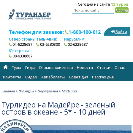
Сегодня на сайте
13 туров
Телефон для заказов:
1-800-100-012
Войти
Север страны:
Тель-Авив:
Иерусалим:
04-6228687
03-6280300
02-6228687
Юг страны:
08-6338687
Туры
Гиды
Отзывы клиентов
Новости
Статьи
О нас
Контакты
Видео
Авиабилеты
Cовет дня
Рассказ дня
Главная
>
Все туры
>
Португалия
>
Мадейра
Турлидер на Мадейре - зеленый
остров в океане - 5* - 10 дней