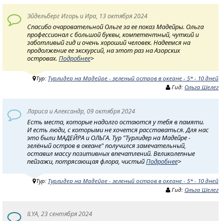
Эйдельберг Игорь и Ира, 13 октября 2024
Спасибо очаровательной Ольге за ее показ Мадейры. Ольга
профессионал с большой буквы, компетентный, чуткий и
заботливый гид и очень хороший человек. Надеемся на
продолжение ее экскурсий, на этот раз на Азорских
островах.
Подробнее
>
Тур:
Турлидер на Мадейре - зеленый остров в океане - 5* - 10 дней
Гид:
Ольга Шелег
Лариса и Александр, 09 октября 2024
Есть места, которые надолго остаются у тебя в памяти.
И есть люди, с которыми не хочется расставаться. Для нас
это были МАДЕЙРА и ОЛЬГА. Тур "Турлидер на Мадейре -
зелёный остров в океане" получился замечательный,
оставил массу позитивных впечатлений. Великолепные
пейзажи, потрясающая флора, чистый
Подробнее
>
Тур:
Турлидер на Мадейре - зеленый остров в океане - 5* - 10 дней
Гид:
Ольга Шелег
ILYA, 23 сентября 2024