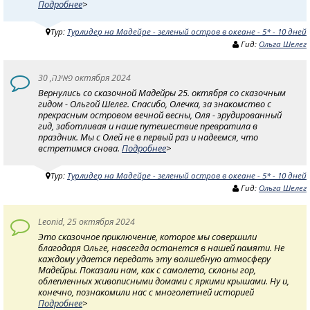
Подробнее
>
Тур:
Турлидер на Мадейре - зеленый остров в океане - 5* - 10 дней
Гид:
Ольга Шелег
פאינה, 30 октября 2024
Вернулись со сказочной Мадейры 25. октября со сказочным
гидом - Ольгой Шелег. Спасибо, Олечка, за знакомство с
прекрасным островом вечной весны, Оля - эрудированный
гид, заботливая и наше путешествие превратила в
праздник. Мы с Олей не в первый раз и надеемся, что
встретимся снова.
Подробнее
>
Тур:
Турлидер на Мадейре - зеленый остров в океане - 5* - 10 дней
Гид:
Ольга Шелег
Leonid, 25 октября 2024
Это сказочное приключение, которое мы совершили
благодаря Ольге, навсегда останется в нашей памяти. Не
каждому удается передать эту волшебную атмосферу
Мадейры. Показали нам, как с самолета, склоны гор,
облепленных живописными домами с яркими крышами. Ну и,
конечно, познакомили нас с многолетней историей
Подробнее
>