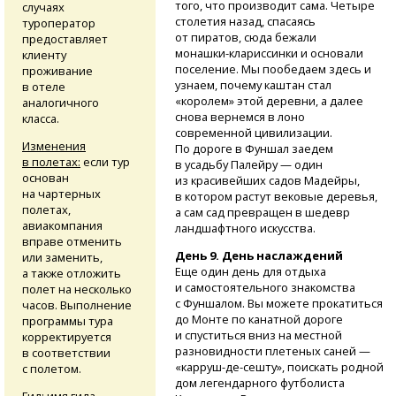
того, что производит сама. Четыре
случаях
столетия назад, спасаясь
туроператор
от пиратов, сюда бежали
предоставляет
монашки-клариссинки
и основали
клиенту
поселение. Мы пообедаем здесь и
проживание
узнаем, почему каштан стал
в отеле
«королем» этой деревни, а далее
аналогичного
снова вернемся в лоно
класса.
современной цивилизации.
Изменения
По дороге в Фуншал заедем
в полетах:
если тур
в усадьбу Палейру — один
основан
из красивейших садов Мадейры,
на чартерных
в котором растут вековые деревья,
полетах,
а сам сад превращен в шедевр
авиакомпания
ландшафтного искусства.
вправе отменить
День 9. День наслаждений
или заменить,
Еще один день для отдыха
а также отложить
и самостоятельного знакомства
полет на несколько
с Фуншалом. Вы можете прокатиться
часов. Выполнение
до Монте по канатной дороге
программы тура
и спуститься вниз на местной
корректируется
разновидности плетеных саней —
в соответствии
«карруш-де-сешту»,
поискать родной
с полетом.
дом легендарного футболиста
Гид:
имя гида,