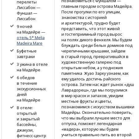
познакомиться с Фуншалом —
перелеты
главным городом острова Мадейра.
Лиссабон —
После прогулки по его улицам,
Фуншал —
знакомства с историей
Лиссабон
и архитектурой, трудно будет
9 ночей
представить, что этот живой
на Мадейре —
и гостеприимный город вырос
отель 5* Melia
на полях дикого фенхеля. Мы будем
Madeira Mare
блуждать среди белых домиков под
черепичными крышами, зайдем
Буфетные
в старый город, превратившйся в
завтраки
художественную галерею под
3 ужина в отеле
открытым небом, а у подножия
на Мадейре
памятника Жуао Зарку узнаем, как
6 обедов
ему удалось достичь райского
в течение
острова. Затем нас ждет рынок «душ
экскурсионных
Лаврадореш», где мы погрузимся
дней
в мир красок и запахов, увидим
на Мадейре
местные фрукты и цветы,
познакомимся с искусством вышивки
В отеле:
Мадейры. Окончательно поверить,
открытый
что мы выбрали лучшее место для
и закрытый
отпуска, поможет легендарная
бассейны,
«мадера», которую мы будем
джакузи,
учиться правильно пить во второй
фитнесс-центр