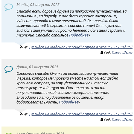
Monika, 03 августа 2025
Спасибо всем, дорогие друзья за прекрасное путешествие, за
понимание , за дружбу. У нас было хорошее настроение,
чудесная природа и море впечатлений. Вся поездка была
замечательной! И огромное спасибо нашей Оле - чудесная
гид, большая умница и просто Человек с большим сердцем и
терпение. Спасибо огромное
Подробнее
>
Тур:
Турлидер на Мадейре - зеленый остров в океане - 5* - 10 дней
Гид:
Ольга Шелег
Диана, 03 августа 2025
Огромное спасибо Олечке за организацию путешествия
и время, которое мы провели вместе на этом волшебно
красивом острове, за эту удивительную и тёплую
атмосферу, исходящую от Оли, за возможность
почувствовать незабываемые эмоции и внимание.
Благодарю за это удивительное общение, ласку,
доброжелательность,
Подробнее
>
Тур:
Турлидер на Мадейре - зеленый остров в океане - 5* - 10 дней
Гид:
Ольга Шелег
Алла Столяр, 06 июня 2025