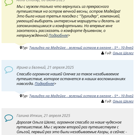
Мы с мужем только что вернулись из прекрасного
путешествия на остров вечной весны, остров Мадейра!
Это была наша третья поездка с "Турлидер", компанией,
умеющей выбирать интересные маршруты и делать их
запоминающимися и комфортными. Но впервые мне
захотелось рассказать о комфорте душевном, о
непринуждённой
Подробнее
>
Тур:
Турлидер на Мадейре - зеленый остров в океане - 5* - 10 дней
Гид:
Ольга Шелег
Ирина и Евгений, 21 апреля 2025
Спасибо огромное нашей Олечке за такое незабываемое
путешествие, которое останется в наших воспоминаниях
навсегда.
Подробнее
>
Тур:
Турлидер на Мадейре - зеленый остров в океане - 5* - 10 дней
Гид:
Ольга Шелег
Галина Иткин, 21 апреля 2025
Дорогая Ольга Шелег, огромное спасибо за наше чудесное
путешествие. Мы с мужем второй раз путешествуем с
Ольгой, первый раз это были незабываемые Азоры, а сейчас -