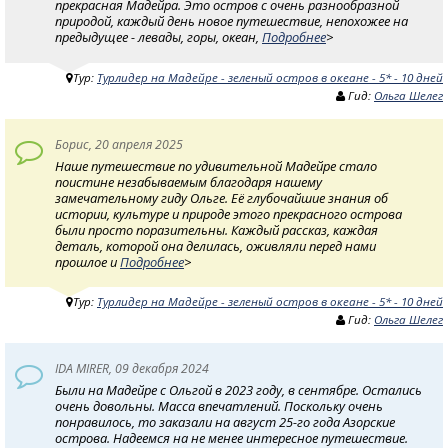
прекрасная Мадейра. Это остров с очень разнообразной
природой, каждый день новое путешествие, непохожее на
предыдущее - левады, горы, океан,
Подробнее
>
Тур:
Турлидер на Мадейре - зеленый остров в океане - 5* - 10 дней
Гид:
Ольга Шелег
Борис, 20 апреля 2025
Наше путешествие по удивительной Мадейре стало
поистине незабываемым благодаря нашему
замечательному гиду Ольге. Её глубочайшие знания об
истории, культуре и природе этого прекрасного острова
были просто поразительны. Каждый рассказ, каждая
деталь, которой она делилась, оживляли перед нами
прошлое и
Подробнее
>
Тур:
Турлидер на Мадейре - зеленый остров в океане - 5* - 10 дней
Гид:
Ольга Шелег
IDA MIRER, 09 декабря 2024
Были на Мадейре с Ольгой в 2023 году, в сентябре. Остались
очень довольны. Масса впечатлений. Поскольку очень
понравилось, то заказали на август 25-го года Азорские
острова. Надеемся на не менее интересное путешествие.