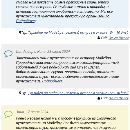
смогла нам показать самые прекрасные грани этого
сказочного острова. Её глубокие знания и природы, и
истории заставляют влюбиться в это место. Мы все
путешествие чувствовали прекрасную организацию
Подробнее
>
Тур:
Турлидер на Мадейре - зеленый остров в океане - 5* - 10 дней
Гид:
Ольга Шелег
Цин Андор и Нина, 23 июня 2024
Завершилось наше путешествие по острову Мадейра.
Природные красоты острова, высоко квалифицированный,
заботливый и уже родной нам гид Ольга Шелег,
доброжелательная группа, приятная погода, отличная
организация тура - все это сделало замечательным наше
путешествие.
Подробнее
>
Тур:
Турлидер на Мадейре - зеленый остров в океане - 5* - 10 дней
Гид:
Ольга Шелег
Зина, 17 июня 2024
Ровно неделю назад мы с мужем вернулись из сказочного
путешествия на Мадейру. Все было замечательно:
организация тура, насыщенные и интересные экскурсии,