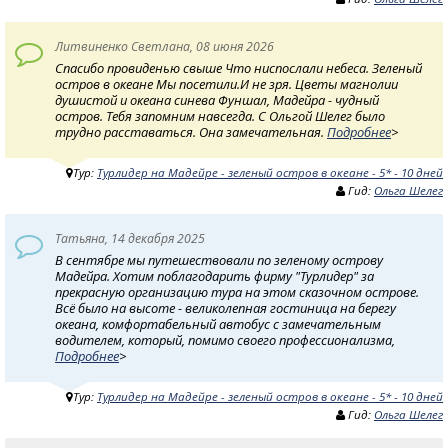
Литвиненко Светлана, 08 июня 2026
Спасибо провиденью свыше Что ниспослали небеса. Зеленый
остров в океане Мы посетили.И не зря. Цветы магнолии
душистой и океана синева Фуншал, Мадейра - чудный
остров. Тебя запомним навсегда. С Ольгой Шелег было
трудно расставаться. Она замечательная.
Подробнее
>
Тур:
Турлидер на Мадейре - зеленый остров в океане - 5* - 10 дней
Гид:
Ольга Шелег
Татьяна, 14 декабря 2025
В сентябре мы путешествовали по зеленому острову
Мадейра. Хотим поблагодарить фирму "Турлидер" за
прекрасную организацию тура на этом сказочном острове.
Всё было на высоте - великолепная гостиница на берегу
океана, комфортабельный автобус с замечательным
водителем, который, помимо своего профессионализма,
Подробнее
>
Тур:
Турлидер на Мадейре - зеленый остров в океане - 5* - 10 дней
Гид:
Ольга Шелег