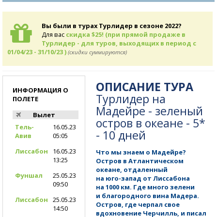
Вы были в турах Турлидер в сезоне 2022?
Для вас
скидка $25! (при прямой продаже в
Турлидер - для туров, выходящих в период с
01/04/23 - 31/10/23 )
(скидки суммируются)
ОПИСАНИЕ ТУРА
ИНФОРМАЦИЯ О
Турлидер на
ПОЛЕТЕ
Мадейре - зеленый
Вылет
остров в океане - 5*
Тель-
16.05.23
- 10 дней
Авив
05:05
Лиссабон
16.05.23
Что мы знаем о Мадейре?
13:25
Остров в Атлантическом
океане, отдаленный
Фуншал
25.05.23
на юго-запад
от Лиссабона
09:50
на 1000 км. Где много зелени
и благородного вина Мадера.
Лиссабон
25.05.23
Остров, где черпал свое
14:50
вдохновение Черчилль, и писал