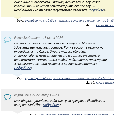
сказочные виды океана и парков, великолепие и буйство
красок! Очень хочется поблагодарить от всей души
необыкновенно тёплого и душевного человека
Подробнее
>
Тур:
Турлидер на Мадейре - зеленый остров в океане - 5* - 10 дней
Гид:
Ольга Шелег
Елена Блобштецн, 13 июня 2024
Несколько дней назад вернулась из тура по Мадейре.
Удивительно красивый остров. Хочу выразить огромную
благодарность Ольге. Она не только обладает
энциклопедическими знаниями, но и цитирует стихи и
воспоминания знаменитых людей, побывавших на острове.
А самое главное - она Человек. К сожалению пришлось
Подробнее
>
Тур:
Турлидер на Мадейре - зеленый остров в океане - 5* - 10 дней
Гид:
Ольга Шелег
Kogan Boris, 27 сентября 2023
Благодарим Турлидер и гида Ольгу за прекрасный отдых на
острове Мадейра!
Подробнее
>
Тур:
Турлидер на Мадейре - зеленый остров в океане - 5*