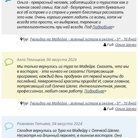
Ольга - прекрасный человек, заботящийся о туристах как о
членах своей семьи. Как гид - безупречна, знает буквально
всё об острове и о стране и умеет блестяще рассказать
это нам. Очень хорошо умеет ладить со всеми, хотя не
всегда это просто, но выдержка, терпение и
интеллигентность при ней всегда. Под
Подробнее
>
Тур:
Турлидер на Мадейре - зеленый остров в океане - 5* - 10 дней
Гид:
Ольга Шелег
Алла Теплицкая, 04 августа 2024
Мы только вернулись из тура по Мадейре. Сказать, что мы
в восторге, - это ничего не сказать! Потрясающая
программа, каждый день продуман от первой минуты до
последней. Невероятной красоты природа! И, самое главное,
потрясающий гид Олечка Шелег. Интеллигентная, умная,
профессионал, любит свою работу.
Подробнее
>
Тур:
Турлидер на Мадейре - зеленый остров в океане - 5* - 10 дней
Гид:
Ольга Шелег
Розенман Татьяна, 04 августа 2024
Сегодня вернулись из Тура на Мадейру с Олечкой Шелег.
Несмотря на длинный перелёт, в полном восторге. Она