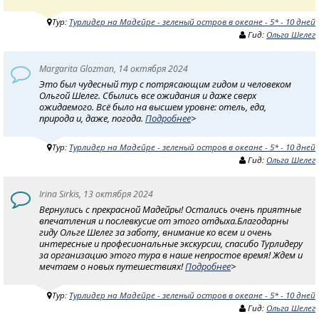
Тур:
Турлидер на Мадейре - зеленый остров в океане - 5* - 10 дней
Гид:
Ольга Шелег
Margarita Glozman, 14 октября 2024
Это был чудесный тур с потрясающим гидом и человеком
Ольгой Шелег. Сбылись все ожидания и даже сверх
ожидаемого. Всё было на высшем уровне: отель, еда,
природа и, даже, погода.
Подробнее
>
Тур:
Турлидер на Мадейре - зеленый остров в океане - 5* - 10 дней
Гид:
Ольга Шелег
Irina Sirkis, 13 октября 2024
Вернулись с прекрасной Мадейры! Остались очень приятные
впечатления и послевкусие от этого отдыха.Благодарны
гиду Ольге Шелег за заботу, внимание ко всем и очень
интересные и професиональные экскурсии, спасибо Турлидеру
за организацию этого тура в наше непростое время! Ждем и
мечтаем о новых путешествиях!
Подробнее
>
Тур:
Турлидер на Мадейре - зеленый остров в океане - 5* - 10 дней
Гид:
Ольга Шелег