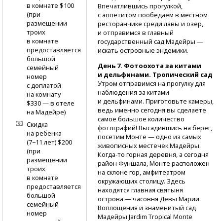
в комнате $100
Впечатлившись прогулкой,
(при
с аппетитом пообедаем в местном
размещении
ресторанчике среди лавы и озер,
троих
и отправимся в главный
в комнате
государственный сад Мадейры —
предоставляется
искать островные эндемики.
большой
День 7. Фотоохота за китами
семейный
и дельфинами. Тропический сад
номер
Утром отправимся на прогулку для
с доплатой
наблюдения за китами
на комнату
и дельфинами. Приготовьте камеры,
$330 — в отеле
ведь именно сегодня вы сделаете
на Мадейре)
самое большое количество
Скидка
фотографий! Высадившись на берег,
на ребенка
посетим Монте — одно из самых
(7−11 лет) $200
живописных местечек Мадейры.
(при
Когда-то
горная деревня, а сегодня
размещении
район Фуншала, Монте расположен
троих
на склоне гор, амфитеатром
в комнате
окружающих столицу. Здесь
предоставляется
находятся главная святыня
большой
острова — часовня Девы Марии
семейный
Воплощения и знаменитый сад
номер
Мадейры Jardim Tropical Monte