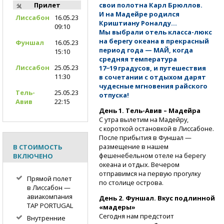
свои полотна Карл Брюллов.
Прилет
И на Мадейре родился
Лиссабон
16.05.23
Криштиану Роналду…
09:10
Мы выбрали отель
класса-люкс
на берегу океана в прекрасный
Фуншал
16.05.23
период года — МАЙ, когда
15:10
средняя температура
Лиссабон
25.05.23
17−19 градусов, и путешествия
11:30
в сочетании с отдыхом дарят
чудесные мгновения райского
Тель-
25.05.23
отпуска!
Авив
22:15
День 1.
Тель-Авив
– Мадейра
С утра вылетим на Мадейру,
с короткой остановкой в Лиссабоне.
После прибытия в Фуншал —
размещение в нашем
В СТОИМОСТЬ
фешенебельном отеле на берегу
ВКЛЮЧЕНО
океана и отдых. Вечером
отправимся на первую прогулку
Прямой полет
по столице острова.
в Лиссабон —
авиакомпания
День 2. Фуншал. Вкус подлинной
TAP PORTUGAL
«мадеры»
Сегодня нам предстоит
Внутренние