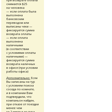
при возврате оплаты
снимается $25
на человека
— если оплата была
выполнена
банковским
переводом или
выписаны чеки —
фиксируется сумма
возврата оплаты
— если оплата
выполнена
наличными
(в соответствии
с условиями оплаты
наличными) —
фиксируется сумма
возврата наличных
в офисе (при условии
работы офиса)
Дополнительно:
Если
Вы записаны на тур
с условием поиска
соседа по комнате,
и в компании Вам
подтвердили, что
компаньон найден,
при отказе от поездки
менее чем
за 2 месяца до тура