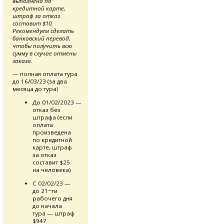
выполнена по
кредитной карте,
штраф за отказ
составит $10.
Рекомендуем сделать
банковский перевод,
чтобы получить всю
сумму в случае отмены
заказа.
— полная оплата тура
до 16/03/23 (за два
месяца до тура)
До 01/02/2023 —
отказ без
штрафа (если
оплата
произведена
по кредитной
карте, штраф
за отказ
составит $25
на человека)
С 02/02/23 —
до 21−ти
рабочего дня
до начала
тура — штраф
$947