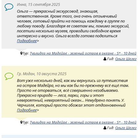
Инна, 15 сентября 2025
Ольга — прекрасный экскурсовод, знающая,
ответственная. Кроме того, она очень отзывчивый
человек, готовый прийти на помощь каждому в группе по
любому поводу. Благодаря ее советам мы, помимо экскурсий,
посетили несколько музеев, проводили свободное время
интересно и вкусно. Ольга всегда готова поделиться
Подробнее
>
Тур:
Турлидер на Мадейре - зеленый остров в океане - 5* - 10 дней
Гид:
Ольга Шелег
Гр. Модан, 10 августа 2025
Вот уже несколько дней, как мы вернулись из путешествия
на остров Мадейра, но мы как бы по-прежнему всё ещё там.
Просто не оторваться, всё совершенно незабываемо.
Прекрасна природа — леса, парки, горы и этот
невероятный, невероятный океан... Немудрено понять У.
Черчилля, который просто обожал этот отдохновенный
Подробнее
>
Тур:
Турлидер на Мадейре - зеленый остров в океане - 5* - 10 дней
Гид:
Ольга Шелег