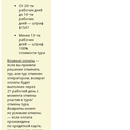
От 20−ти
рабочих дней
до 14−ти
рабочих
дней — штраф
$1547
Менее 13−ти
рабочих
дней — штраф
100%
стоимости тура
Возврат оплаты
—
если вы приняли
решение отменить
тур, или тур отменен
оператором, возврат
оплаты будет
выполнен через
21 рабочий день с
момента отмены
участия в туре/
отмены тура.
Возвраты оплат
по условиям отмены.
— если оплата
произведена
по кредитной карте,