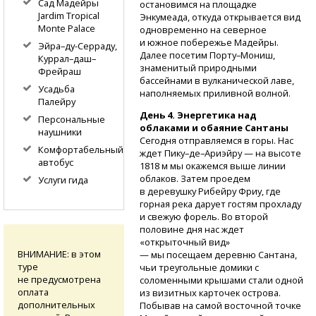
Сад Мадейры
остановимся на площадке
Jardim Tropical
Энкумеада, откуда открывается вид
Monte Palace
одновременно на северное
и южное побережье Мадейры.
Эйра–ду-Серраду,
Далее посетим Порту–Мониш,
Куррал–даш–
знаменитый природными
Фрейраш
бассейнами в вулканической лаве,
Усадьба
наполняемых приливной волной.
Палейру
День 4. Энергетика над
Персональные
облаками и обаяние Сантаны
наушники
Сегодня отправляемся в горы. Нас
Комфортабельный
ждет Пику–де–Ариэйру — на высоте
автобус
1818 м мы окажемся выше линии
облаков. Затем проедем
Услуги гида
в деревушку Рибейру Фриу, где
горная река дарует гостям прохладу
и свежую форель. Во второй
половине дня нас ждет
«открыточный вид»
ВНИМАНИЕ: в этом
— мы посещаем деревню Сантана,
туре
чьи треугольные домики с
не предусмотрена
соломенными крышами стали одной
оплата
из визитных карточек острова.
дополнительных
Побывав на самой восточной точке