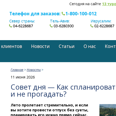
Сегодня на сайте
13 тур
Телефон для заказов:
1-800-100-012
Север страны:
Тель-Авив:
Иерусалим:
04-6228687
03-6280300
02-6228687
 клиентов
Новости
Статьи
О нас
Конт
Главная
>
Новости
>
11 июня 2026
Совет дня — Как спланирова
и не прогадать?
Лето пролетает стремительно, и если
вы хотите провести отпуск без суеты,
планировать его нужно прямо сейчас.