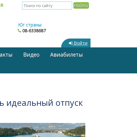
ов
Юг страны:
08-6338687
Войти
акты
Видео
Авиабилеты
ть идеальный отпуск