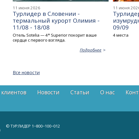
11 июня 2026
11 июня 202
Турлидер в Словении -
Турлидер
термальный курорт Олимия -
изумрудн
11/08 - 18/08
09/09
Отель Sotelia — 4* Superior покорит ваше
4 места
сердце с первого взгляда.
Подробнее
Все новости
 клиентов
Новости
Статьи
О нас
Конт
© ТУРЛИДЕР
1−800−100−012