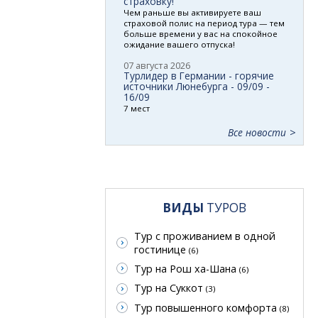
страховку!
Чем раньше вы активируете ваш
страховой полис на период тура — тем
больше времени у вас на спокойное
ожидание вашего отпуска!
07 августа 2026
Турлидер в Германии - горячие
источники Люнебурга - 09/09 -
16/09
7 мест
Все новости
ВИДЫ
ТУРОВ
Тур с проживанием в одной
гостинице
(6)
Тур на Рош ха-Шана
(6)
Тур на Суккот
(3)
Тур повышенного комфорта
(8)