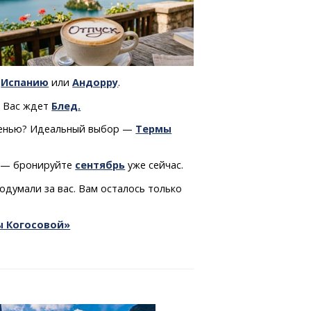
е
Испанию
или
Андорру
.
? Вас ждет
Блед
.
осенью? Идеальный выбор —
Термы
п — бронируйте
сентябрь
уже сейчас.
одумали за вас. Вам осталось только
ы Когосовой»