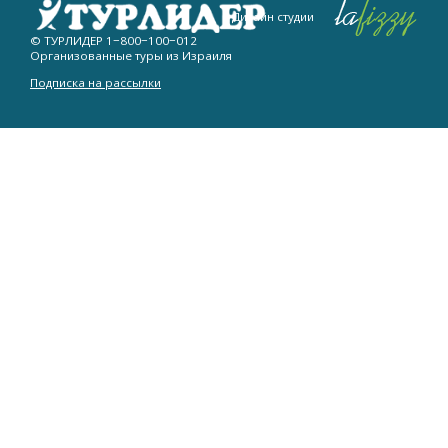
Дизайн студии
© ТУРЛИДЕР
1−800−100−012
Организованные туры из Израиля
Подписка на рассылки