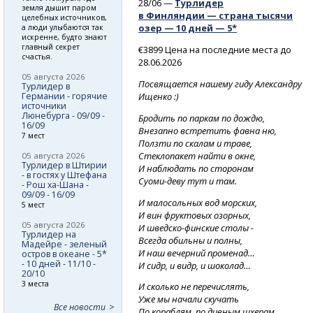
28/06 —
Турлидер
земля дышит паром
в Финляндии — страна тысячи
целебных источников,
озер — 10 дней — 5*
а люди улыбаются так
искренне, будто знают
главный секрет
€3899 Цена на последние места до
счастья.
28.06.2026
05 августа 2026
Посвящается нашему гиду Александру
Турлидер в
Ищенко :)
Германии - горячие
источники
Люнебурга - 09/09 -
Бродить по паркам по дождю,
16/09
Внезапно встретить фавна ню,
7 мест
Ползти по скалам и траве,
Стеклопакет найти в окне,
05 августа 2026
Турлидер в Штирии
И наблюдать по сторонам
- в гостях у Штефана
Суоми-деву
тут и там.
- Рош ха-Шана -
09/09 - 16/09
И малосольных вод морских,
5 мест
И вин фруктовых озорных,
05 августа 2026
И шведско-финские
столы -
Турлидер на
Всегда обильны и полны,
Мадейре - зеленый
И наш вечерний променад…
остров в океане - 5*
- 10 дней - 11/10 -
И сидр, и видр, и шоколад…
20/10
3 места
И сколько не перечислять,
Уже мы начали скучать
Все новости
По кораблям, по дивным шхерам,