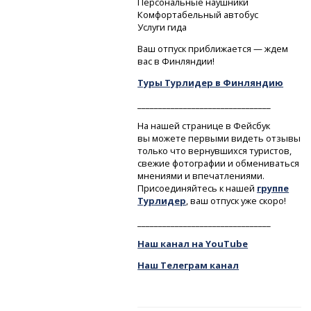
Персональные наушники
Комфортабельный автобус
Услуги гида
Ваш отпуск приближается — ждем
вас в Финляндии!
Туры Турлидер в Финляндию
________________________________
На нашей странице в Фейсбук
вы можете первыми видеть отзывы
только что вернувшихся туристов,
свежие фотографии и обмениваться
мнениями и впечатлениями.
Присоединяйтесь к нашей
группе
Турлидер
, ваш отпуск уже скоро!
________________________________
Наш канал на YouTube
Наш Телеграм канал