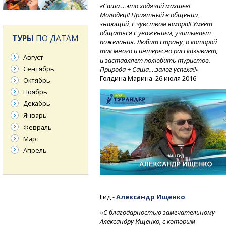
«Саша …это ходячий махшев!
Молодец!! Приятный в общении,
знающий, с чувством юмора!! Умеет
общаться с уважением, учитывает
ТУРЫ
ПО ДАТАМ
пожелания. Любит страну, о которой
так много и интересно рассказывает,
Август
и заставляет полюбить туристов.
Сентябрь
Природа + Саша….залог успеха!!»
Голдина Марина
26 июля 2016
Октябрь
Ноябрь
Декабрь
Январь
Февраль
Март
Апрель
Гид -
Александр Ищенко
«
С благодарностью замечательному
Александру Ищенко, с которым