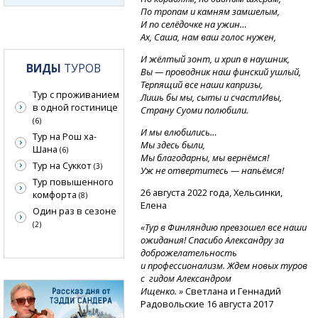
По тропам и камням замшелым,
И по селёдочке на ужин…
Ах, Саша, нам ваш голос нужен,
И жёлтый зонт, и хрип в наушник,
ВИДЫ
ТУРОВ
Вы — проводник наш финский ушлый,
Терпящий все наши капризы,
Тур с проживанием
Лишь бы мы, сыты и счастлИвы,
в одной гостинице
Страну Суоми полюбили.
(6)
И мы влюбились…
Тур на Рош ха-
Мы здесь были,
Шана
(6)
Мы благодарны, мы вернёмся!
Тур на Суккот
(3)
Уж не отвертитесь — напьёмся!
Тур повышенного
26 августа 2022 года, Хельсинки,
комфорта
(8)
Елена
Один раз в сезоне
(2)
«Тур в Финляндию превзошел все наши
ожидания! Спасибо Александру за
доброжелательность
и профессионализм. Ждем новых туров
с гидом Александром
Ищенко. »
Светлана и Геннадий
Радовольские 16 августа 2017