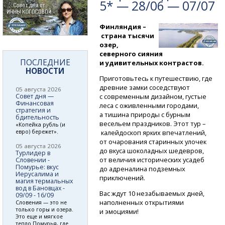
5* — 28/06 — 07/07
Финляндия –
страна тысячи
озер,
северного сияния
ПОСЛЕДНИЕ
и удивительных контрастов.
НОВОСТИ
Приготовьтесь к путешествию, где
древние замки соседствуют
05 августа 2026
Совет дня —
с современным дизайном, густые
Финансовая
леса с оживленными городами,
стратегия и
а тишина природы с бурным
бдительность
весельем праздников. Этот тур –
«Копейка рубль (и
евро) бережет».
калейдоскоп ярких впечатлений,
от очарования старинных улочек
05 августа 2026
до вкуса шоколадных шедевров,
Турлидер в
от величия исторических усадеб
Словении -
Помурье: вкус
до адреналина подземных
Иерусалима и
приключений.
магия термальных
вод в Бановцах -
Вас ждут 10 незабываемых дней,
09/09 - 16/09
наполненных открытиями
Словения — это не
только горы и озера.
и эмоциями!
Это еще и мягкое
тепло Помурья, где