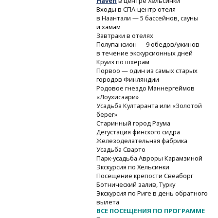
Haven
в центре Хельсинки
Входы
в СПА-центр
отеля
в Наантали — 5 бассейнов, сауны
и хамам
Завтраки в отелях
Полупансион — 9 обедов/ужинов
в течение экскурсионных дней
Круиз по шхерам
Порвоо — один из самых старых
городов Финляндии
Родовое гнездо Маннергеймов
«Лоухисаари»
Усадьба Култаранта или «Золотой
берег»
Старинный город Раума
Дегустация финского сидра
Железоделательная фабрика
Усадьба Сварто
Парк-усадьба
Авроры Карамзиной
Экскурсия по Хельсинки
Посещение крепости Свеаборг
Ботнический залив, Турку
Экскурсия по Риге в день обратного
вылета
ВСЕ ПОСЕЩЕНИЯ ПО ПРОГРАММЕ