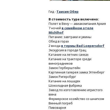
Гид -
Таисия Обер
В стоимость тура включено:
Полет в Вену — авиакомпания Аркия
7 ночей
в семейном отеле
Michlhof
Питание: завтраки и ужины
Обед в горах
2 входа
в термы Bad Loepersdorf
Экскурсия в городе Грац
Катание на летних санках
Катание на тракторе среди
виноградников
Замок Герберштейн
Картинная галерея замка Эггенберг
Замок Ригерсбург
Катание на лошадях
Шоколадная фабрика
Завод по изготовлению игристого
вина
Фермерское хозяйство со шнапсом
Винный погреб
Пивоварня