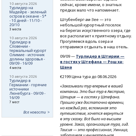
10 августа 2026
сейчас, кроме имени, о знатных
Турлидер на
предках мало что напоминает.
Мадейре - зеленый
остров в океане - 5*
Штубенберг-ам-Зее
— это
- 10 дней - 11/10 -
20/10
небольшой курортный поселок
3 места
на берегах искуственного озера, где
все располагает к приятному отдыху.
10 августа 2026
Прогуляемся вдоль озера и
Турлидер в
Словении -
отправимся отдыхать в наш отель.
термальный курорт
Олимие - источник
09/09 —
Турлидер в Штирии —
долины здоровья -
в гостях у Штефана — Рош ха-
09/09 - 16/09
Шана
4 места
€2199 Цена тура до 08.06.2026
10 августа 2026
Турлидер в
Германии - горячие
«Заказывали тур впервые в вашей
источники
компании. Это был тур в Австрию,
Люнебурга - 09/09 -
Штирия — в гостях у Штефана.
16/09
Прошло уже достаточно времени,
7 мест
но каждый раз, вспоминая это
Все новости
путешествие, хочется вернуться
в эту сказку. Всё было на высшем
уровне. Заказ, организация тура, гид.
Таисия — это профессионал, Умница,
заботливая и внимательная