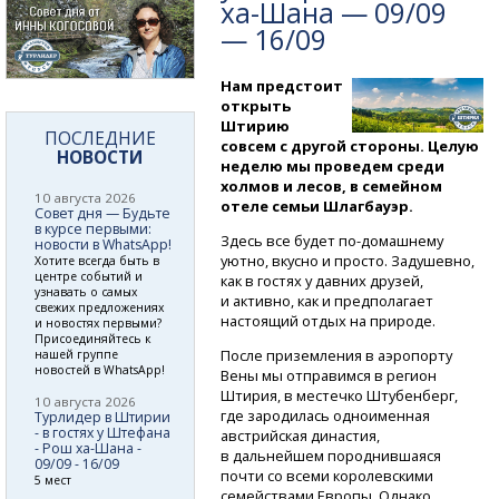
ха-Шана
— 09/09
— 16/09
Нам предстоит
открыть
Штирию
ПОСЛЕДНИЕ
совсем с другой стороны. Целую
НОВОСТИ
неделю мы проведем среди
холмов и лесов, в семейном
10 августа 2026
отеле семьи Шлагбауэр.
Совет дня — Будьте
в курсе первыми:
Здесь все будет
по-домашнему
новости в WhatsApp!
уютно, вкусно и просто. Задушевно,
Хотите всегда быть в
центре событий и
как в гостях у давних друзей,
узнавать о самых
и активно, как и предполагает
свежих предложениях
настоящий отдых на природе.
и новостях первыми?
Присоединяйтесь к
После приземления в аэропорту
нашей группе
новостей в WhatsApp!
Вены мы отправимся в регион
Штирия, в местечко Штубенберг,
10 августа 2026
где зародилась одноименная
Турлидер в Штирии
- в гостях у Штефана
австрийская династия,
- Рош ха-Шана -
в дальнейшем породнившаяся
09/09 - 16/09
почти со всеми королевскими
5 мест
семействами Европы. Однако