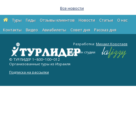
Все новости
Туры
Гиды
Отзывы клиентов
Новости
Статьи
О нас
Контакты
Видео
Авиабилеты
Cовет дня
Рассказ дня
Разработка:
Михаил Коротаев
Дизайн студии
© ТУРЛИДЕР
1−800−100−012
Организованные туры из Израиля
Подписка на рассылки