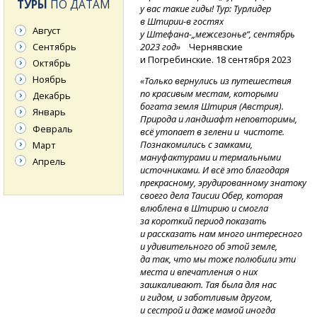
ТУРЫ
ПО ДАТАМ
у вас такие гиды! Тур: Турлидер
в Штирии-в
гостях
Август
у Штефана-„межсезонье“,
сентябрь
2023 год»
Чернявские
Сентябрь
и Погребинские. 18 сентября 2023
Октябрь
Ноябрь
«Только вернулись из путешествия
по красивым местам, которыми
Декабрь
богата земля Штирия (Австрия).
Январь
Природа и ландшафт неповторимы,
Февраль
всё утопает в зелени и чистоте.
Познакомились с замками,
Март
мануфактурами и термальными
Апрель
источниками. И всё это благодаря
прекрасному, эрудированному знатоку
своего дела Таисии Обер, которая
влюблена в Штирию и смогла
за короткий период показать
и рассказать нам много интересного
и удивительного об этой земле,
да так, что мы тоже полюбили эти
места и впечатления о них
зашкаливают. Тая была для нас
и гидом, и заботливым другом,
и сестрой и даже мамой иногда