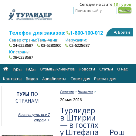
Сегодня на сайте
13 туров
Телефон для заказов:
1-800-100-012
Войти
Север страны:
Тель-Авив:
Иерусалим:
04-6228687
03-6280300
02-6228687
Юг страны:
08-6338687
Туры
Гиды
Отзывы клиентов
Новости
Статьи
О нас
Контакты
Видео
Авиабилеты
Cовет дня
Рассказ дня
Главная
>
Новости
>
ТУРЫ
ПО
20 мая 2026
СТРАНАМ
Турлидер
Развернуть все 7
в Штирии
стран
— в гостях
у Штефана — Рош