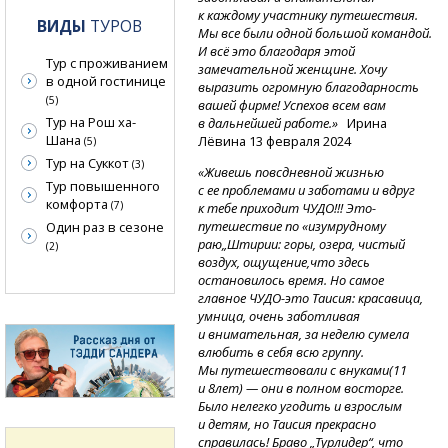
к каждому участнику путешествия.
ВИДЫ
ТУРОВ
Мы все были одной большой командой.
И всё это благодаря этой
Тур с проживанием
замечательной женщине. Хочу
в одной гостинице
выразить огромную благодарность
(5)
вашей фирме! Успехов всем вам
Тур на Рош ха-
в дальнейшей работе.»
Ирина
Шана
Лёвина 13 февраля 2024
(5)
Тур на Суккот
(3)
«Живешь повсдневной жизнью
Тур повышенного
с ее проблемами и заботами и вдруг
комфорта
(7)
к тебе приходит ЧУДО!!! Это-
путешествие по «изумрудному
Один раз в сезоне
раю„Штирии: горы, озера, чистый
(2)
воздух, ощущение,что здесь
остановилось время. Но самое
главное
ЧУДО-это
Таисия: красавица,
умница, очень заботливая
и внимательная, за неделю сумела
влюбить в себя всю группу.
Мы путешествовали с внуками(11
и 8лет) — они в полном восторге.
Было нелегко угодить и взрослым
и детям, но Таисия прекрасно
справилась! Браво „Турлидер“, что