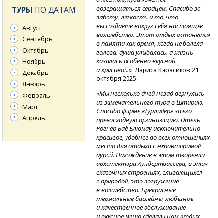
возвращаться сердцем. Спасибо за
ТУРЫ
ПО ДАТАМ
заботу, лёгкость и то, что
вы создаёте вокруг себя настоящее
Август
волшебство. Этот отдых останется
Сентябрь
в памяти как время, когда не болела
Октябрь
голова, душа улыбалась, а жизнь
казалась особенно вкусной
Ноябрь
и красивой.»
Лариса Карасиков 21
Декабрь
октября 2025
Январь
«Мы несколько дней назад вернулись
Февраль
из замечательного тура в Штирию.
Март
Спасибо фирме «Турлидер» за его
Апрель
превосходную организацию. Отель
Рогнер Бад Блюмау исключительно
красивое, удобное во всех отношениях
место для отдыха с неповторимой
аурой. Нахождение в этом творении
архитектора Хундертвассера, в этих
сказочных строениях, сливающихся
с природой, это погружение
в волшебство. Прекрасные
термальные бассейны, любезное
и качественное обслуживание
и вкусное меню сделали нам отдых