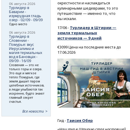
окрестности и наслаждаться
06 августа 2026
Турлидер в
кулинарными шедеврами, то это
Баварии -
путешествие — именно то, что
изумрудная гладь
вы искали.
озер - 02/09 - 09/09
Одно место
17/06 -
Турлидер в Штирии —
06 августа 2026
земля термальных
Турлидер в
источников — 9 дней
Словении -
Помурье: вкус
€3099 Цена на последние места до
Иерусалима и
17.06.2026
магия термальных
вод в Бановцах -
09/09 - 16/09
Словения — это не
только горы и озера.
Это еще и мягкое
тепло Помурья, где
земля дышит паром
целебных источников,
а люди улыбаются так
искренне, будто знают
главный секрет
счастья.
Все новости
Гид -
Таисия
Обер
«Наш тур в Штирию стал настоящей