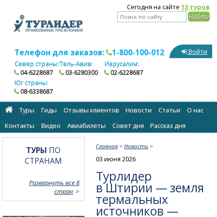
Сегодня на сайте
13 туров
Телефон для заказов:
1-800-100-012
Войти
Север страны:
Тель-Авив:
Иерусалим:
04-6228687
03-6280300
02-6228687
Юг страны:
08-6338687
Туры
Гиды
Отзывы клиентов
Новости
Статьи
О нас
Контакты
Видео
Авиабилеты
Cовет дня
Рассказ дня
Главная
>
Новости
>
ТУРЫ
ПО
03 июня 2026
СТРАНАМ
Турлидер
Развернуть все 8
в Штирии — земля
стран
термальных
источников —