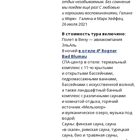
отдых незабываемым. Без сомнения
мы поедем ещё раз! С любовью
и хорошими воспоминаниями, Галина
и Марк»
Галина и Марк Хейфец
26 июля 2021
В стоимость тура включено:
Полет в Вену — авиакомпания
ЭльАль
8 ночей
в отеле 4* Rogner
Bad Blumau
СПА-центр
в отеле: термальный
комплекс с 11−ю крытыми
и открытыми бассейнами,
гидромассажными ваннами,
бассейнами с искусственной волной,
а также ландшафтный банный
комплекс с различными саунами
и комнатой отдыха, горячий
источник «Мельхиор»
и вулканическое озеро, музыка под
водой;
Сауны: финская сауна, сауна
«в скале», римская сауна, турецкая
сауна, био и травяная сауны,