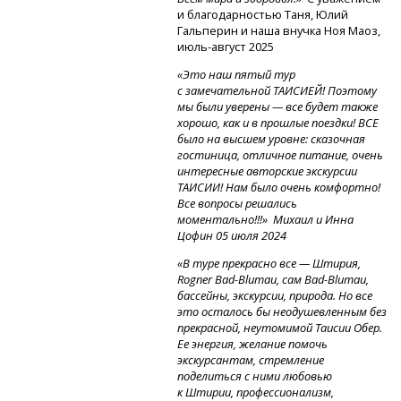
и благодарностью Таня, Юлий
Гальперин и наша внучка Ноя Маоз,
июль-август
2025
«
Это наш пятый тур
с замечательной ТАИСИЕЙ! Поэтому
мы были уверены — все будет также
хорошо, как и в прошлые поездки! ВСЕ
было на высшем уровне: сказочная
гостиница, отличное питание, очень
интересные авторские экскурсии
ТАИСИИ! Нам было очень комфортно!
Все вопросы решались
моментально!!!» Михаил и Инна
Цофин 05 июля 2024
«В туре прекрасно все — Штирия,
Rogner
Bad-Blumau,
сам
Bad-Blumau,
бассейны, экскурсии, природа. Но все
это осталось бы неодушевленным без
прекрасной, неутомимой Таисии Обер.
Ее энергия, желание помочь
экскурсантам, стремление
поделиться с ними любовью
к Штирии, профессионализм,