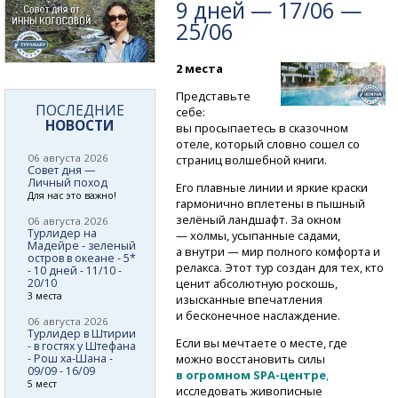
9 дней — 17/06 —
25/06
2 места
Представьте
ПОСЛЕДНИЕ
себе:
НОВОСТИ
вы просыпаетесь в сказочном
отеле, который словно сошел со
06 августа 2026
страниц волшебной книги.
Совет дня —
Личный поход
Его плавные линии и яркие краски
Для нас это важно!
гармонично вплетены в пышный
зелёный ландшафт. За окном
06 августа 2026
Турлидер на
— холмы, усыпанные садами,
Мадейре - зеленый
а внутри — мир полного комфорта и
остров в океане - 5*
релакса. Этот тур создан для тех, кто
- 10 дней - 11/10 -
20/10
ценит абсолютную роскошь,
3 места
изысканные впечатления
и бесконечное наслаждение.
06 августа 2026
Турлидер в Штирии
Если вы мечтаете о месте, где
- в гостях у Штефана
- Рош ха-Шана -
можно восстановить силы
09/09 - 16/09
в огромном
SPA-центре
,
5 мест
исследовать живописные