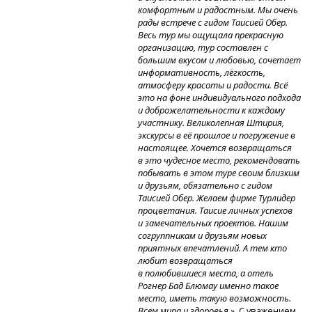
комфортным и радостным. Мы очень
рады встрече с гидом Таисией Обер.
Весь тур мы ощущала прекрасную
организацию, тур составлен с
большим вкусом и любовью, сочетает
информативность, лёгкость,
атмосферу красоты и радости. Всё
это на фоне индивидуального подхода
и доброжелательности к каждому
участнику. Великолепная Штирия,
экскурсы в её прошлое и погружение в
настоящее. Хочется возвращаться
в это чудесное место, рекомендовать
побывать в этом туре своим близким
и друзьям, обязательно с гидом
Таисией Обер. Желаем фирме Турлидер
процветания. Таисие личных успехов
и замечательных проектов. Нашим
согруппникам и друзьям новых
приятных впечатлений. А тем кто
любит возвращаться
в полюбившиеся места, а отель
Рогнер Бад Блюмау именно такое
место, иметь такую возможность.
Всем мира и здоровья.»
С уважением