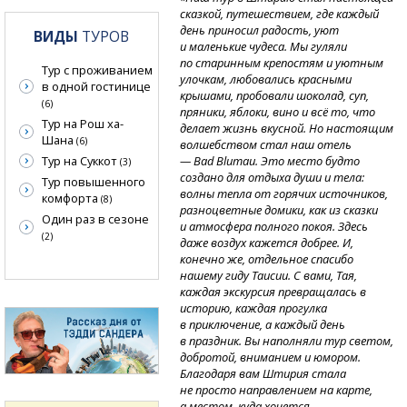
сказкой, путешествием, где каждый
день приносил радость, уют
ВИДЫ
ТУРОВ
и маленькие чудеса. Мы гуляли
по старинным крепостям и уютным
Тур с проживанием
улочкам, любовались красными
в одной гостинице
крышами, пробовали шоколад, суп,
(6)
пряники, яблоки, вино и всё то, что
Тур на Рош ха-
делает жизнь вкусной. Но настоящим
Шана
(6)
волшебством стал наш отель
Тур на Суккот
— Bad Blumau. Это место будто
(3)
создано для отдыха души и тела:
Тур повышенного
волны тепла от горячих источников,
комфорта
(8)
разноцветные домики, как из сказки
Один раз в сезоне
и атмосфера полного покоя. Здесь
(2)
даже воздух кажется добрее. И,
конечно же, отдельное спасибо
нашему гиду Таисии. С вами, Тая,
каждая экскурсия превращалась в
историю, каждая прогулка
в приключение, а каждый день
в праздник. Вы наполняли тур светом,
добротой, вниманием и юмором.
Благодаря вам Штирия стала
не просто направлением на карте,
а местом, куда хочется