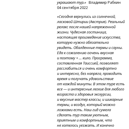
украшают тур.»
Владимир Рабкин
04 сентября 2022
«Сегодня вернулись из солнечной,
ласковой Штирии (Австрия). Реальный
релакс после нашей напряженной
жизни. Чудесная гостиница,
настоящее произведение искусства,
которую нужно обязательно
увидеть. Обалденные термы и сауны.
Еда к сожалению оочень вкусная
и поэтому + … кило. Программа,
составленная Таиссией, позволяет
расслабиться и очень комфортно
и интересно, без напряга, проводить
время и получать удовольствие
от каждой минуты. В этом туре есть
все — и интересные легкие для любого
возраста и здоровья экскурсии,
и вкусные мастер классы, и шикарные
термы, и воздух, который можно
ложками есть. Наш гид сумела
сделать тур таким уютным,
приятным и комфортным, что
не хотелось уезжать. И конечно