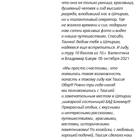
что она не только умница, красавица,
душевный человек и гид высшего
разряда, влюбивший нас в Штирию,
но и талантливый оператор. Тая
не жалела времени и сил, подарила
нам сотни красивых фото и видео
о наших путешествиях. Спасибо,
Таичка! Любим тебя и Штирию,
надеемся еще встретиться. И гиду,
и туру 10 баллов из 10.»
Валентина
и Владимир Бакум 05 октября 2021
«Мы просто счастливы , что
появилась такая возможность
попасть к такому гиду как Таисия
Обер!!! Ровно три года назад
мы познакомились с Таисией
и замечательным местом в Штирии
,шикарной гостиницей БАД Блюмау!!!
Прекрасный отдых, с вкусными
и интересными рассказами ,
путешествиями , красивыми,
местами, историческими
памятниками! По хозяйски, с любовью,
хорошей подачей, Таисия сделала наш