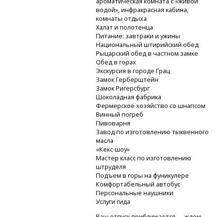
ароматическая комната с «живой
водой», инфракрасная кабина,
комнаты отдыха
Халат и полотенца
Питание: завтраки и ужины
Национальный штирийский обед
Рыцарский обед в частном замке
Обед в горах
Экскурсия в городе Грац
Замок Герберштейн
Замок Ригерсбург
Шоколадная фабрика
Фермерское хозяйство со шнапсом
Винный погреб
Пивоварня
Завод по изготовлению тыквенного
масла
«Кекс-шоу»
Мастер класс по изготовлению
штруделя
Подъем в горы на фуникулере
Комфортабельный автобус
Персональные наушники
Услуги гида
Ваш отпуск приближается — ждем