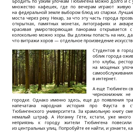
Бродить по узким улочкам Тюбингена можно долго и с
множество кафешек, где по вечерам играют живую
на федеральной земле выбором блюд из спаржи. Лучший
моста через реку Некар, за что эту часть города проз
открытках, памятных монетах, литографиях и аквар
красивая умиротворяющая панорама открывается с
колокольню можно хоры. Вы должны попасть на них, да
что витражи хоров — отдельное произведение искусств
Студентов в горо
облик города ожи
это клубы, ресто
на мощеных улоч
самообслуживан
в интернет.
А еще Тюбинген свя
чернокнижник не
городке. Однако именно здесь, еще до появления тра
напечатана народная история про Фауста в ст
Тюбингенского университета. За крамольную книгу см
немалый штраф. А Иоганну Гёте, кстати, уже много 
неприязнь к городу жители Тюбингена повесили
из центральных улиц. Попробуйте ее найти, и узнаете, 