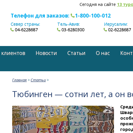
Сегодня на сайте
13 тур
Телефон для заказов:
1-800-100-012
Север страны:
Тель-Авив:
Иерусалим:
04-6228687
03-6280300
02-6228687
 клиентов
Новости
Статьи
О нас
Конт
Главная
>
Статьи
>
Тюбинген — сотни лет, а он 
Сред
Швар
особн
прожи
город