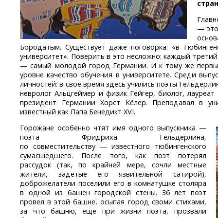
стран
Главн
— это
осно
Бородатым. Существует даже поговорка: «в Тюбинген
университет». Поверить в это несложно: каждый трети
— самый молодой город Германии. И к тому же первы
уровне качество обучения в университете. Среди выпу
личностей: в свое время здесь учились поэты Гельдерли
невролог Альцгеймер и физик Гейгер, биолог, лауреа
президент Германии Хорст Кёлер. Преподавал в ун
известный как Папа Бенедикт XVI.
Горожане особенно чтят имя одного выпускника —
поэта Фридриха Гёльдерлина,
по совместительству — известного тюбингенского
сумасшедшего. После того, как поэт потерял
рассудок (так, по крайней мере, сочли местные
жители, задетые его язвительной сатирой),
доброжелатели поселили его в комнатушке столяра
в одной из башен городской стены. 36 лет поэт
провел в этой башне, осыпая город своми стихами,
за что башню, еще при жизни поэта, прозвали