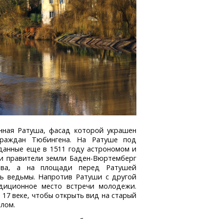
инная Ратуша, фасад которой украшен
граждан Тюбингена. На Ратуше под
данные еще в 1511 году астрономом и
и правители земли
Баден-Вюртемберг
тва, а на площади перед Ратушей
сь ведьмы. Напротив Ратуши с другой
диционное место встречи молодежи.
 17 веке, чтобы открыть вид на старый
лом.