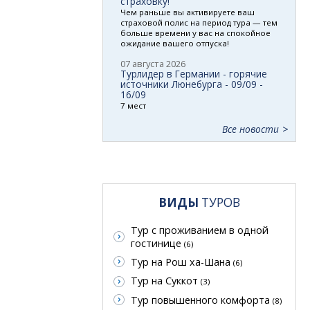
страховку!
Чем раньше вы активируете ваш
страховой полис на период тура — тем
больше времени у вас на спокойное
ожидание вашего отпуска!
07 августа 2026
Турлидер в Германии - горячие
источники Люнебурга - 09/09 -
16/09
7 мест
Все новости
ВИДЫ
ТУРОВ
Тур с проживанием в одной
гостинице
(6)
Тур на Рош ха-Шана
(6)
Тур на Суккот
(3)
Тур повышенного комфорта
(8)