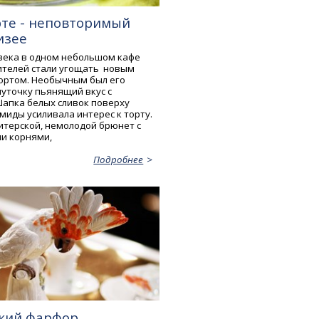
те - неповторимый
изее
 века в одном небольшом кафе
ителей стали угощать новым
ртом. Необычным был его
чуточку пьянящий вкус с
Шапка белых сливок поверху
миды усиливала интерес к торту.
итерской, немолодой брюнет с
и корнями,
Подробнее
кий фарфор