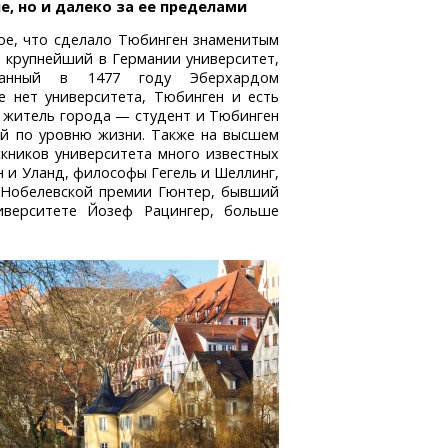
е, но и далеко за ее пределами
ое, что сделало Тюбинген знаменитым
 крупнейший в Германии университет,
ванный в 1477 году Эберхардом
е нет университета, Тюбинген и есть
й житель города — студент и Тюбинген
й по уровню жизни. Также на высшем
скников университета много известных
н и Уланд, философы Гегель и Шеллинг,
т Нобелевской премии Гюнтер, бывший
иверситете Йозеф Рацингер, больше