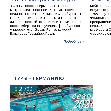
«Южные ворота Германии», «главная
Мейсенский 
метрополия Шварцвальда» - так скромно
искусство, р
величают свой город жители Фрайбурга. Этот
1709 году, 
город с населением в 200 тысяч человек -
Фридрих Бёт
лишь четвертый по величине в земле Баден-
превращения
Вюртемберг, однако ученики фрайбургского
неожиданно 
университета - Эразм Роттердамский,
курфюрста С
Бальтазар Губмайер, Пауль
о своих зак
Подробнее
ТУРЫ В
ГЕРМАНИЮ
$
2 799