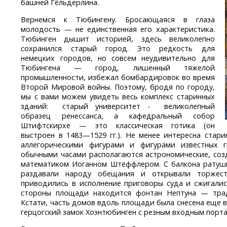
башней Гёльдерлина.
Вернемся к Тюбингену. Бросающаяся в глаза
молодость — не единственная его характеристика.
Тюбинген дышит историей, здесь великолепно
сохранился старый город. Это редкость для
немецких городов, но совсем неудивительно для
Тюбингена — город, лишенный тяжелой
промышленности, избежал бомбардировок во время
Второй Мировой войны. Поэтому, бродя по городу,
мы с вами можем увидеть весь комплекс старинных
зданий: старый университет - великолепный
образец ренессанса, а кафедральный собор
Штифтскирхе — это классическая готика (он
выстроен в 1483—1529 гг.). Не менее интересна стар
аллегорическими фигурами и фигурами известных 
обычными часами располагаются астрономические, соз
математиком Иоганном Штёффлером. С балкона ратуш
раздавали народу обещания и открывали торжес
приводились в исполнение приговоры суда и сжигали
стороны площади находится фонтан Нептуна — тра
Кстати, часть домов вдоль площади была снесена еще в
герцогский замок Хоэнтюбинген с резным входным порта