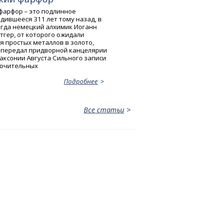
фарфор – это подлинное
одившееся 311 лет тому назад, в
когда немецкий алхимик Иоганн
тгер, от которого ожидали
 простых металлов в золото,
передал придворной канцелярии
аксонии Aвгуста Сильного записи
лючительных
Подробнее
Все статьи