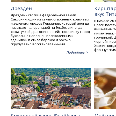
Дрезден
Кирштар
вкус Тит
Дрезден - столица федеральной земли
Саксония, один из самых старинных, красивых
В начале 20
и зеленых городов Германии, который иногда
Праги посет
называют Флоренцией на Эльбе, а иногда
вишневым то
«шкатулкой драгоценностей», поскольку город
пикантный, 
буквально наполнен великолепными
горчинкой. 
зданиями в стиле барокко и рококо,
черной пира
скрупулёзно восстановленными
Хозяин конд
французским
Подробнее
Кружевной купол Фрайбурга
Мейсенс