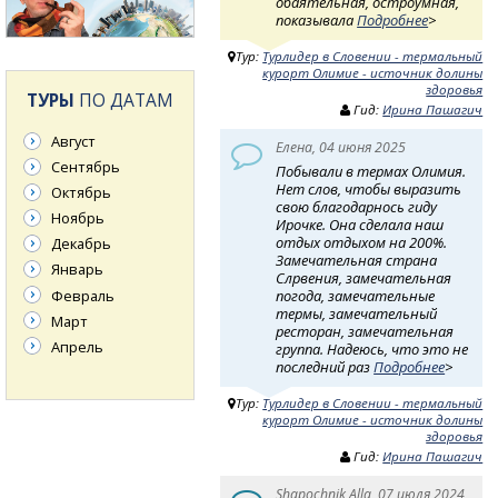
обаятельная, остроумная,
показывала
Подробнее
>
Тур:
Турлидер в Словении - термальный
курорт Олимие - источник долины
здоровья
ТУРЫ
ПО ДАТАМ
Гид:
Ирина Пашагич
Август
Елена, 04 июня 2025
Сентябрь
Побывали в термах Олимия.
Нет слов, чтобы выразить
Октябрь
свою благодарнось гиду
Ноябрь
Ирочке. Она сделала наш
отдых отдыхом на 200%.
Декабрь
Замечательная страна
Январь
Слрвения, замечательная
Февраль
погода, замечательные
термы, замечательный
Март
ресторан, замечательная
Апрель
группа. Надеюсь, что это не
последний раз
Подробнее
>
Тур:
Турлидер в Словении - термальный
курорт Олимие - источник долины
здоровья
Гид:
Ирина Пашагич
Shapochnik Alla, 07 июля 2024