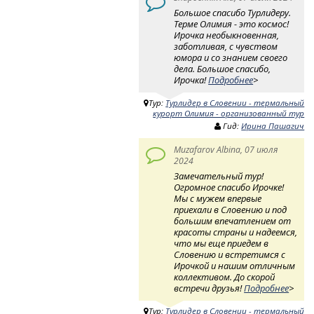
Большое спасибо Турлидеру.
Терме Олимия - это космос!
Ирочка необыкновенная,
заботливая, с чувством
юмора и со знанием своего
дела. Большое спасибо,
Ирочка!
Подробнее
>
Тур:
Турлидер в Словении - термальный
курорт Олимия - организованный тур
Гид:
Ирина Пашагич
Muzafarov Albina, 07 июля
2024
Замечательный тур!
Огромное спасибо Ирочке!
Мы с мужем впервые
приехали в Словению и под
большим впечатлением от
красоты страны и надеемся,
что мы еще приедем в
Словению и встретимся с
Ирочкой и нашим отличным
коллективом. До скорой
встречи друзья!
Подробнее
>
Тур:
Турлидер в Словении - термальный