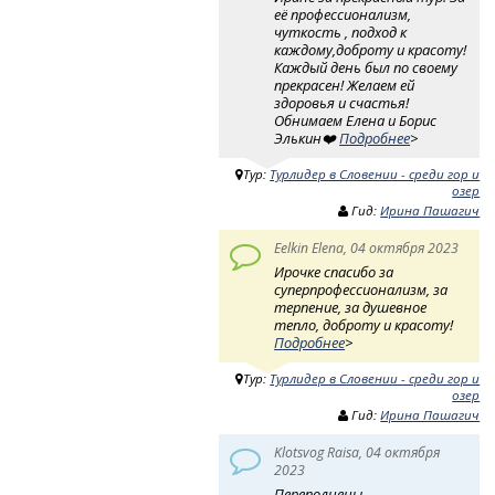
её профессионализм,
чуткость , подход к
каждому,доброту и красоту!
Каждый день был по своему
прекрасен! Желаем ей
здоровья и счастья!
Обнимаем Елена и Борис
Элькин❤️
Подробнее
>
Тур:
Турлидер в Словении - среди гор и
озер
Гид:
Ирина Пашагич
Eelkin Elena, 04 октября 2023
Ирочке спасибо за
суперпрофессионализм, за
терпение, за душевное
тепло, доброту и красоту!
Подробнее
>
Тур:
Турлидер в Словении - среди гор и
озер
Гид:
Ирина Пашагич
Klotsvog Raisa, 04 октября
2023
Переполнены