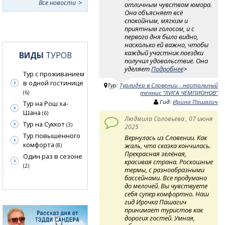
Все новости
отличным чувством юмора.
Она объясняет всё
спокойным, мягким и
приятным голосом, и с
первого дня было видно,
насколько ей важно, чтобы
каждый участник поездки
ВИДЫ
ТУРОВ
получил удовольствие. Она
уделяет
Подробнее
>
Тур с проживанием
в одной гостинице
Тур:
Турлидер в Словении - настольный
теннис "ЛИГА ЧЕМПИОНОВ"
(6)
Гид:
Ирина Пашагич
Тур на Рош ха-
Шана
(6)
Людмила Соловьева , 07 июня
Тур на Суккот
(3)
2025
Тур повышенного
Вернулась из Словении. Как
комфорта
жаль, что сказка кончилась.
(8)
Прекрасная зелёная,
Один раз в сезоне
красивая страна. Роскошные
(2)
термы, c разнообразными
бассейнами. Все продумано
до мелочей. Вы чувствуете
себя супер комфортно. Наш
гид Ирочка Пашагич
принимает туристов как
дорогих гостей. Умная,