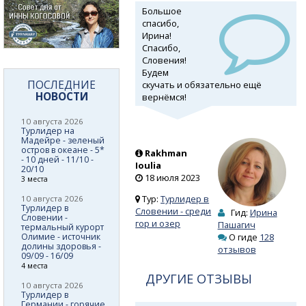
Большое
спасибо,
Ирина!
Спасибо,
Словения!
Будем
ПОСЛЕДНИЕ
скучать и обязательно ещё
НОВОСТИ
вернёмся!
10 августа 2026
Турлидер на
Мадейре - зеленый
остров в океане - 5*
Rakhman
- 10 дней - 11/10 -
Ioulia
20/10
18 июля 2023
3 места
Тур:
Турлидер в
10 августа 2026
Турлидер в
Словении - среди
Гид:
Ирина
Словении -
гор и озер
Пашагич
термальный курорт
Олимие - источник
О гиде
128
долины здоровья -
отзывов
09/09 - 16/09
4 места
ДРУГИЕ ОТЗЫВЫ
10 августа 2026
Турлидер в
Германии - горячие