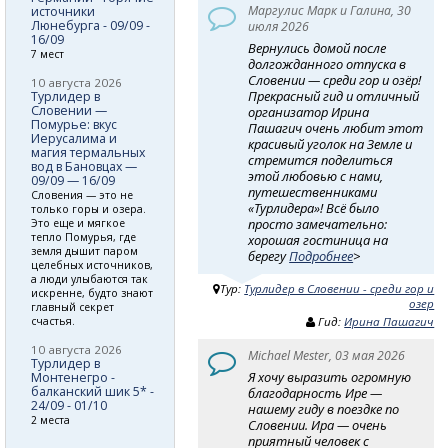
Маргулис Марк и Галина, 30
источники
Люнебурга - 09/09 -
июля 2026
16/09
Вернулись домой после
7 мест
долгожданного отпуска в
Словении — среди гор и озёр!
10 августа 2026
Прекрасный гид и отличный
Турлидер в
Словении —
организатор Ирина
Помурье: вкус
Пашагич очень любит этот
Иерусалима и
красивый уголок на Земле и
магия термальных
стремится поделиться
вод в Бановцах —
этой любовью с нами,
09/09 — 16/09
путешественниками
Словения — это не
«Турлидера»! Всё было
только горы и озера.
просто замечательно:
Это еще и мягкое
тепло Помурья, где
хорошая гостиница на
земля дышит паром
берегу
Подробнее
>
целебных источников,
а люди улыбаются так
Тур:
Турлидер в Словении - среди гор и
искренне, будто знают
озер
главный секрет
счастья.
Гид:
Ирина Пашагич
10 августа 2026
Michael Mester, 03 мая 2026
Турлидер в
Я хочу выразить огромную
Монтенегро -
балканский шик 5* -
благодарность Ире —
24/09 - 01/10
нашему гиду в поездке по
2 места
Словении. Ира — очень
приятный человек с