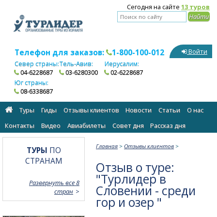
Сегодня на сайте
13 туров
Телефон для заказов:
1-800-100-012
Войти
Север страны:
Тель-Авив:
Иерусалим:
04-6228687
03-6280300
02-6228687
Юг страны:
08-6338687
Туры
Гиды
Отзывы клиентов
Новости
Статьи
О нас
Контакты
Видео
Авиабилеты
Cовет дня
Рассказ дня
Главная
>
Отзывы клиентов
>
ТУРЫ
ПО
СТРАНАМ
Отзыв о туре:
"Турлидер в
Развернуть все 8
Словении - среди
стран
гор и озер "