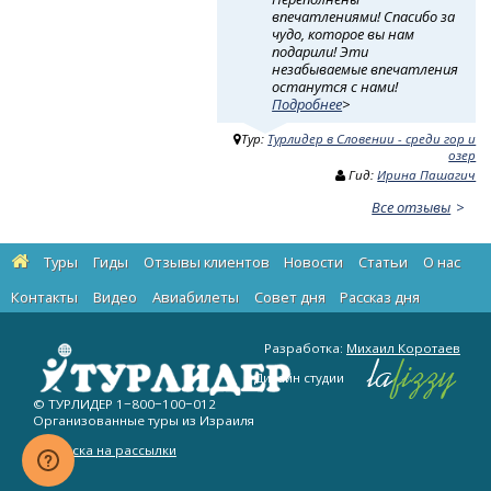
впечатлениями! Спасибо за
чудо, которое вы нам
подарили! Эти
незабываемые впечатления
останутся с нами!
Подробнее
>
Тур:
Турлидер в Словении - среди гор и
озер
Гид:
Ирина Пашагич
Все отзывы
Туры
Гиды
Отзывы клиентов
Новости
Статьи
О нас
Контакты
Видео
Авиабилеты
Cовет дня
Рассказ дня
Разработка:
Михаил Коротаев
Дизайн студии
© ТУРЛИДЕР
1−800−100−012
Организованные туры из Израиля
Подписка на рассылки