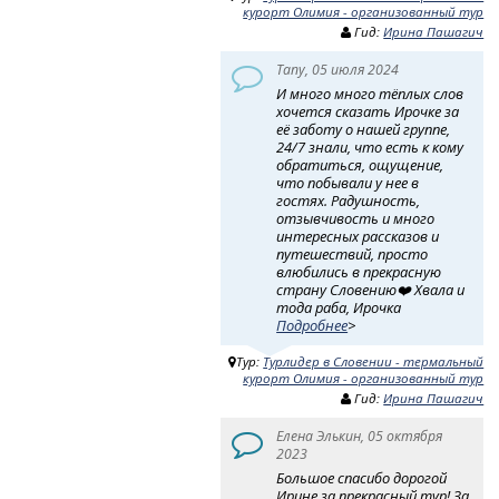
курорт Олимия - организованный тур
Гид:
Ирина Пашагич
Tany, 05 июля 2024
И много много тёплых слов
хочется сказать Ирочке за
её заботу о нашей группе,
24/7 знали, что есть к кому
обратиться, ощущение,
что побывали у нее в
гостях. Радушность,
отзывчивость и много
интересных рассказов и
путешествий, просто
влюбились в прекрасную
страну Словению❤️ Хвала и
тода раба, Ирочка
Подробнее
>
Тур:
Турлидер в Словении - термальный
курорт Олимия - организованный тур
Гид:
Ирина Пашагич
Eлена Элькин, 05 октября
2023
Большое спасибо дорогой
Ирине за прекрасный тур! За