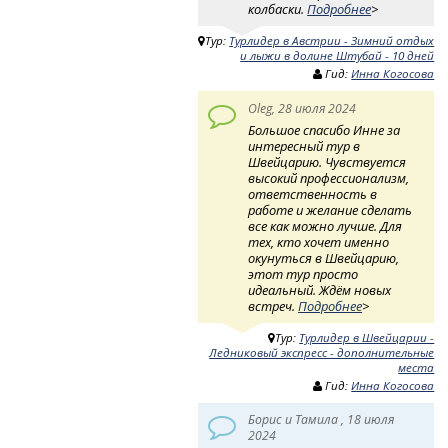
колбаски.
Подробнее
>
Тур:
Турлидер в Австрии - Зимний отдых
и лыжи в долине Штубай - 10 дней
Гид:
Инна Когосова
Oleg, 28 июля 2024
Большое спасибо Инне за
интересный тур в
Швейцарию. Чувствуется
высокий профессионализм,
ответственность в
работе и желание сделать
все как можно лучше. Для
тех, кто хочет именно
окунуться в Швейцарию,
этот тур просто
идеальный. Ждём новых
встреч.
Подробнее
>
Тур:
Турлидер в Швейцарии -
Ледниковый экспресс - дополнительные
места
Гид:
Инна Когосова
Борис и Тамила , 18 июля
2024