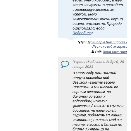
этот заслуженно проходит
с головокружительным
успехом. Было
замечательно: очень вкусно,
весело, интересно. Природа
ошеломляла, вода
Подробнее
>
Тур:
Турлидер в Швейцарии -
Ледниковый экспресс
Гид:
Инна Когосова
Вырвич Изабелла и Андрей, 26
января 2025
В этом году наш зимний
отпуск проходил под
девизом «вместе весело
шагать». И мы шагали по
горным вершинам, по
долинам и лесам, к
водопадам, ночью с
факелами. А также в сауны и
бассейны, на теннисный
турнир, поболеть за наших
чемпионов, на показ мод и в
театр, в гости к Стелле на
блины и к Франци на