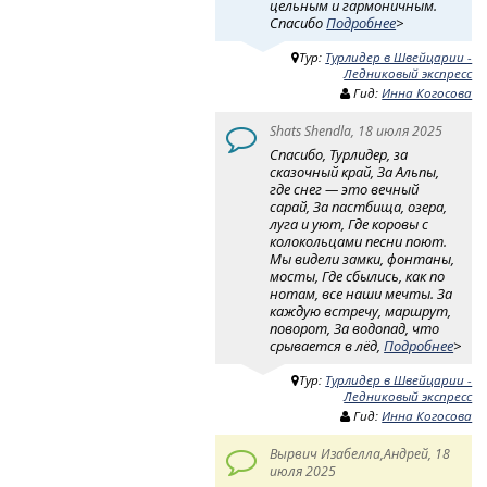
цельным и гармоничным.
Спасибо
Подробнее
>
Тур:
Турлидер в Швейцарии -
Ледниковый экспресс
Гид:
Инна Когосова
Shats Shendla, 18 июля 2025
Спасибо, Турлидер, за
сказочный край, За Альпы,
где снег — это вечный
сарай, За пастбища, озера,
луга и уют, Где коровы с
колокольцами песни поют.
Мы видели замки, фонтаны,
мосты, Где сбылись, как по
нотам, все наши мечты. За
каждую встречу, маршрут,
поворот, За водопад, что
срывается в лёд,
Подробнее
>
Тур:
Турлидер в Швейцарии -
Ледниковый экспресс
Гид:
Инна Когосова
Вырвич Изабелла,Андрей, 18
июля 2025