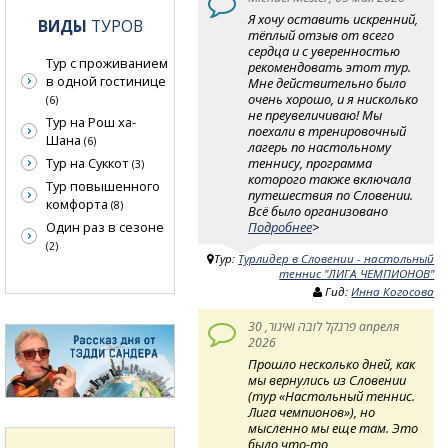
Я хочу оставить искренний,
ВИДЫ
ТУРОВ
тёплый отзыв от всего
сердца и с уверенностью
Тур с проживанием
рекомендовать этот тур.
в одной гостинице
Мне действительно было
очень хорошо, и я нисколько
(6)
не преувеличиваю! Мы
Тур на Рош ха-
поехали в тренировочный
Шана
(6)
лагерь по настольному
теннису, программа
Тур на Суккот
(3)
которого также включала
Тур повышенного
путешествия по Словении.
комфорта
(8)
Всё было организовано
Подробнее
>
Один раз в сезоне
(2)
Тур:
Турлидер в Словении - настольный
теннис "ЛИГА ЧЕМПИОНОВ"
Гид:
Инна Когосова
פרנקל לובה ואיגור, 30 апреля
2026
Прошло несколько дней, как
мы вернулись из Словении
(тур «Настольный теннис.
Лига чемпионов»), но
мысленно мы еще там. Это
было что-то