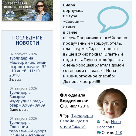
Вчера
вернулась
из тура
«Савойя —
отдых
в стиле
ПОСЛЕДНИЕ
шале». Понравилось все! Хорошо
НОВОСТИ
продуманный маршрут, отель,
еда — гурме. Гиды — просто
выше всяких похвал! Опытный
07 августа 2026
Турлидер на
водитель. Группа подобралась
Мадейре - зеленый
очень хорошая! Улетала домой
остров в океане - 5*
со слезами на глазах!!! Инна
- 10 дней - 11/10 -
20/10
и Женя, огромное спасибо!
3 места
До новых встреч!!!!
07 августа 2026
Турлидер в
Людмила
Баварии -
Бердичевски
изумрудная гладь
озер - 02/09 - 09/09
03 июля 2016
Одно место
Тур:
Турлидер в
07 августа 2026
Савойе - уют в
Гид:
Инна
Турлидер в
стиле "шале"
Словении -
Когосова
термальный курорт
О гиде
148
Олимие - источник