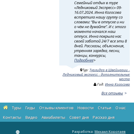
Семейный отдых в туре
«Ледниковый Экспресс» 09-
16.07.2024. Инна Когосова
встретила нашу группу со
словами: “Вы в отпуске и ни
о чём не думайте”. И с этого
момента начался наш
отпуск. Инна покрыла нас
своей заботой 24/7 все эти 8
дней. Рассказы, объяснения,
утренняя зарядка, песни,
танцы, конкурсы,
Подробнее
>
Тур:
Турлидер в Швейцарии -
Ледниковый экспресс - дополнительные
места
Гид:
Инна Когосова
Все отзывы
Туры
Гиды
Отзывы клиентов
Новости
Статьи
О нас
Контакты
Видео
Авиабилеты
Cовет дня
Рассказ дня
Разработка:
Михаил Коротаев