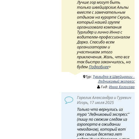
Лучше гор могут быть
только швейцарские Альпы
вместе с замечательным
отдыхом на курорте Скуоль,
который нашей группе
организовала компания
Турлидер и лично Инна с
водителем-профессионалом
Дарко. Спасибо всем
организаторам и
участникам этого
приключения. Жаль, что все
так быстро закончилось, но
будем
Подробнее
>
Тур:
Турлидер в Швейцарии -
Ледниковый экспресс
Гид:
Инна Когосова
Горелик Александра и Гуревич
Игорь, 17 июля 2025
Только что вернулись из
тура "Ледниковый экспресс"
(пишу по свежим следам из
аэропорта в ожидании
чемоданов), который вот
уже свыше десятка лет
ведет Инна Когосова, и тур