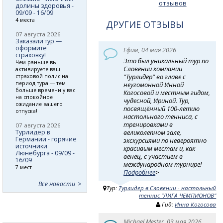
отзывов
долины здоровья -
09/09 - 16/09
4 места
ДРУГИЕ ОТЗЫВЫ
07 августа 2026
Заказали тур —
оформите
Ефим, 04 мая 2026
страховку!
Это был уникальный тур по
Чем раньше вы
Словении компании
активируете ваш
"Турлидер" во главе с
страховой полис на
период тура — тем
неугомонной Инной
больше времени у вас
Когосовой и местным гидом,
на спокойное
чудесной, Ириной. Тур,
ожидание вашего
посвящённый 100-летию
отпуска!
настольного тенниса, с
тренировками в
07 августа 2026
Турлидер в
великолепном зале,
Германии - горячие
экскурсиями по невероятно
источники
красивым местам и, как
Люнебурга - 09/09 -
венец, с участием в
16/09
международном турнире!
7 мест
Подробнее
>
Все новости
Тур:
Турлидер в Словении - настольный
теннис "ЛИГА ЧЕМПИОНОВ"
Гид:
Инна Когосова
Michael Mester, 03 мая 2026