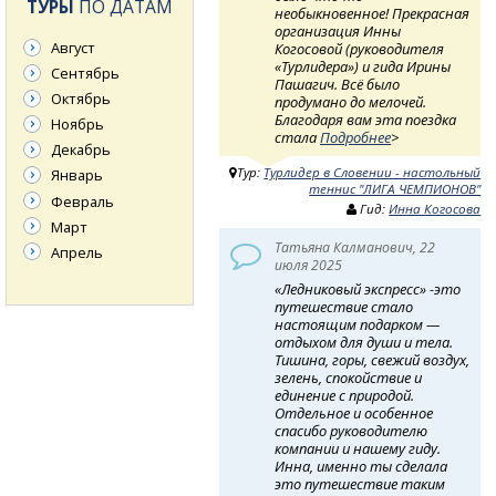
ТУРЫ
ПО ДАТАМ
необыкновенное! Прекрасная
организация Инны
Август
Когосовой (руководителя
«Турлидера») и гида Ирины
Сентябрь
Пашагич. Всё было
Октябрь
продумано до мелочей.
Благодаря вам эта поездка
Ноябрь
стала
Подробнее
>
Декабрь
Тур:
Турлидер в Словении - настольный
Январь
теннис "ЛИГА ЧЕМПИОНОВ"
Февраль
Гид:
Инна Когосова
Март
Татьяна Калманович, 22
Апрель
июля 2025
«Ледниковый экспресс» -это
путешествие стало
настоящим подарком —
отдыхом для души и тела.
Тишина, горы, свежий воздух,
зелень, спокойствие и
единение с природой.
Отдельное и особенное
спасибо руководителю
компании и нашему гиду.
Инна, именно ты сделала
это путешествие таким