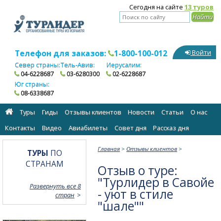
Сегодня на сайте
13 туров
Телефон для заказов:
1-800-100-012
Войти
Север страны:
Тель-Авив:
Иерусалим:
04-6228687
03-6280300
02-6228687
Юг страны:
08-6338687
Туры
Гиды
Отзывы клиентов
Новости
Статьи
О нас
Контакты
Видео
Авиабилеты
Cовет дня
Рассказ дня
Главная
>
Отзывы клиентов
>
ТУРЫ
ПО
СТРАНАМ
Отзыв о туре:
"Турлидер в Савойе
Развернуть все 8
- уют в стиле
стран
"шале""