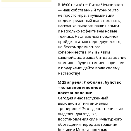
В 16:00 начнётся Битва Чемпионов
— наш собственный турнир! Это
не просто игра, а кульминация
недели: реальный шанс показать,
насколько выросли ваши навыки
и насколько эффективны новые
техники. Наш главный поединок
пройдет в атмосфере дружеского,
но бескомпромиссного
соперничества. Мы выявим
сильнейших, а ваша битва за звание
чемпиона будет отмечена призами
и подарками! Дайте волю своему
мастерству!
25 апреля: Любляна, буйство
тюльпанов и полное
восстановление
Сегодня у нас заслуженный
выходной от интенсивных
тренировок! Этот день специально
выделен для отдыха,
восстановления сил и культурного
обогащения перед завтрашним
большим Международным