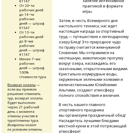
занятие интенсивной
€1147
практикой в формате
От 20−ти
рабочих дней
игры.
до 14−ти
рабочих
Затем, в честь Всемирного дня
дней — штраф
настольного тенниса, нас ждет
€1547
настоящая награда за спортивный
От 13−ти
труд — путешествие к легендарному
рабочих дней
до 8−ми
озеру Блед! Это природное чудо
рабочих
по праву считается жемчужиной
дней — штраф
Словении. Мы отправимся на
€1747
неспешную, живописную прогулку
Менее 7−ми
вокруг озера, наслаждаясь его
рабочих
дней — штраф
сказочными, открыточными видами.
100%
Кристально-изумрудные
воды,
стоимости тура
окруженные зелеными холмами и
величественными Юлийскими
Возврат оплаты
—
если вы приняли
Альпами, создают атмосферу
решение отменить
полного спокойствия и величия.
тур, возврат оплаты
будет выполнен
В честь нашего главного
через 21 рабочий
спортивного праздника
день с момента
мы организуем праздничный обед!
отмены участия в
Насладитесь лучшими блюдами
туре/отмены тура.
Возвраты оплат
местной кухни в этой потрясающей
по условиям отмены.
атмосфере!