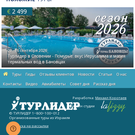
€
2 499
09 - 16 сентября 2026
Турлидер в Словении - Помурье: вкус Иерусалима и магия
термальных вод в Бановцах
Туры
Гиды
Отзывы клиентов
Новости
Статьи
О нас
Контакты
Видео
Авиабилеты
Cовет дня
Рассказ дня
Разработка:
Михаил Коротаев
Дизайн студии
© ТУРЛИДЕР
1−800−100−012
Организованные туры из Израиля
Подписка на рассылки