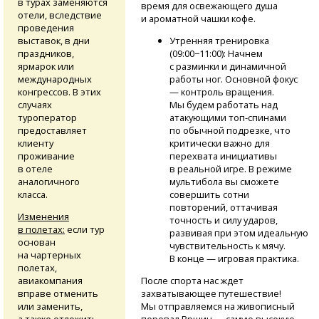
в турах заменяются
время для освежающего душа
отели, вследствие
и ароматной чашки кофе.
проведения
выставок, в дни
Утренняя тренировка
праздников,
(09:00−11:00): Начнем
ярмарок или
с разминки и динамичной
международных
работы ног. Основной фокус
конгрессов. В этих
— контроль вращения.
случаях
Мы будем работать над
туроператор
атакующими
топ-спинами
предоставляет
по обычной подрезке, что
клиенту
критически важно для
проживание
перехвата инициативы
в отеле
в реальной игре. В режиме
аналогичного
мультибола вы сможете
класса.
совершить сотни
повторений, оттачивая
Изменения
точность и силу ударов,
в полетах:
если тур
развивая при этом идеальную
основан
чувствительность к мячу.
на чартерных
В конце — игровая практика.
полетах,
авиакомпания
После спорта нас ждет
вправе отменить
захватывающее путешествие!
или заменить,
Мы отправляемся на живописный
а также отложить