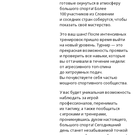
готовые окунуться в атмосферу
большого спорта! Более
100 участников из Словении
и соседних стран соберутся, чтобы
показать своё мастерство.
Это ваш шанс! После интенсивных
тренировок пришло время выйти
на новый уровень. Турнир — это
прекрасная возможность проявить
и проверить все навыки, которые
вы оттачивали в течение недели:
от агрессивного
топ-спина
до хитроумных подач.
Вы почувствуете себя частью
мощного спортивного сообщества.
У вас будет уникальная возможность
наблюдать за игрой
профессионалов, перенимать
их тактику, а также пообщаться
с игроками и тренерами,
проникнувшись духом настоящего,
большого спорта! Сегодняшний
день станет незабываемой точкой