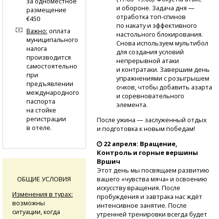
за одноместное
и обороне. Задача дня —
размещение
отработка
топ-спинов
€450
по накату и эффективного
Важно:
оплата
настольного блокирования.
муниципального
Снова используем мультибол
налога
для создания условий
производится
непрерывной атаки
самостоятельно
и контратаки. Завершим день
при
упражнениями с розыгрышем
предъявлении
очков, чтобы добавить азарта
международного
и соревновательного
паспорта
элемента.
на стойке
регистрации
После ужина — заслуженный отдых
в отеле.
и подготовка к новым победам!
22 апреля: Вращение,
Контроль и горные вершины
Вршич
Этот день мы посвящаем развитию
ОБЩИЕ УСЛОВИЯ
вашего «чувства мяча» и освоению
искусству вращения. После
Изменения в турах:
пробуждения и завтрака нас ждёт
возможны
интенсивное занятие. После
ситуации, когда
утренней тренировки всегда будет