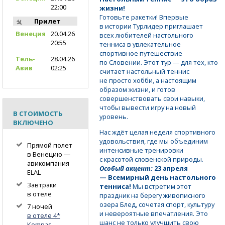
22:00
жизни!
Готовьте ракетки! Впервые
Прилет
в истории Турлидер приглашает
Венеция
20.04.26
всех любителей настольного
20:55
тенниса в увлекательное
спортивное путешествие
Тель-
28.04.26
по Словении. Этот тур — для тех, кто
Авив
02:25
считает настольный теннис
не просто хобби, а настоящим
образом жизни, и готов
совершенствовать свои навыки,
чтобы вывести игру на новый
В СТОИМОСТЬ
уровень.
ВКЛЮЧЕНО
Нас ждёт целая неделя спортивного
удовольствия, где мы объединим
Прямой полет
интенсивные тренировки
в Венецию —
с красотой словенской природы.
авикомпания
Особый акцент:
23 апреля
ELAL
— Всемирный день настольного
Завтраки
тенниса!
Мы встретим этот
в отеле
праздник на берегу живописного
озера Блед, сочетая спорт, культуру
7 ночей
и невероятные впечатления. Это
в отеле 4*
шанс не только улучшить свою
Kompas