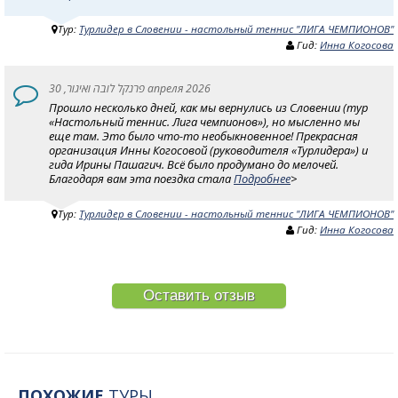
Тур:
Турлидер в Словении - настольный теннис "ЛИГА ЧЕМПИОНОВ"
Гид:
Инна Когосова
פרנקל לובה ואיגור, 30 апреля 2026
Прошло несколько дней, как мы вернулись из Словении (тур
«Настольный теннис. Лига чемпионов»), но мысленно мы
еще там. Это было что-то необыкновенное! Прекрасная
организация Инны Когосовой (руководителя «Турлидера») и
гида Ирины Пашагич. Всё было продумано до мелочей.
Благодаря вам эта поездка стала
Подробнее
>
Тур:
Турлидер в Словении - настольный теннис "ЛИГА ЧЕМПИОНОВ"
Гид:
Инна Когосова
Оставить отзыв
ПОХОЖИЕ
ТУРЫ