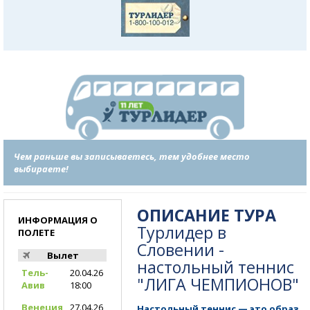
Чем раньше вы записываетесь, тем удобнее место
выбираете!
ОПИСАНИЕ ТУРА
ИНФОРМАЦИЯ О
Турлидер в
ПОЛЕТЕ
Словении -
Вылет
настольный теннис
Тель-
20.04.26
"ЛИГА ЧЕМПИОНОВ"
Авив
18:00
Венеция
27.04.26
Настольный теннис — это образ