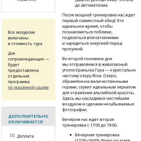
до автоматизма.
После мощной тренировки нас ждет
первый совместный обед! Это
идеальное время, чтобы
познакомиться поближе,
Все экскурсии
поделиться впечатлениями
включены
и зарядиться энергией перед
в стоимость тура
прогулкой.
Для
Во второй половине дня
сопровождающих —
мы отправляемся в живописный
будет
уголок Краньска Гора — к кристально
предоставлена
чистому озеру Ясна. Озеро,
отдельная
обрамлённое величественными
программа
горами, служит идеальным зеркалом
по указанной ссылке
для отражения альпийской красоты.
Здесь мы насладимся чистейшим
воздухом и сделаем незабываемые
фотографии.
ДОПОЛНИТЕЛЬНО
Вечером нас ждет вторая
ОПЛАЧИВАЕТСЯ
тренировка с 17:00 до 19:00.
Вечерняя тренировка
Доплата
(17:00−19:00): Фокус на атаке