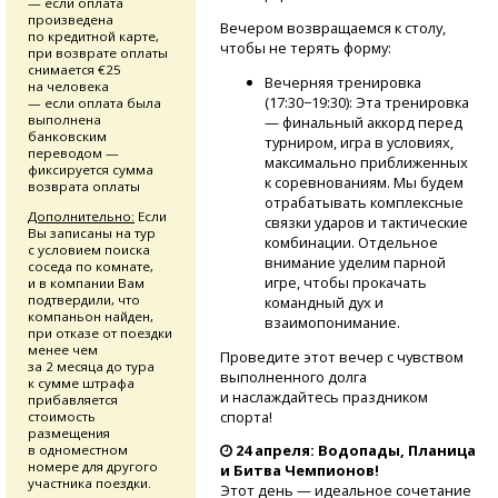
— если оплата
произведена
Вечером возвращаемся к столу,
по кредитной карте,
чтобы не терять форму:
при возврате оплаты
снимается €25
Вечерняя тренировка
на человека
(17:30−19:30): Эта тренировка
— если оплата была
выполнена
— финальный аккорд перед
банковским
турниром, игра в условиях,
переводом —
максимально приближенных
фиксируется сумма
к соревнованиям. Мы будем
возврата оплаты
отрабатывать комплексные
Дополнительно:
Если
связки ударов и тактические
Вы записаны на тур
комбинации. Отдельное
с условием поиска
внимание уделим парной
соседа по комнате,
игре, чтобы прокачать
и в компании Вам
подтвердили, что
командный дух и
компаньон найден,
взаимопонимание.
при отказе от поездки
менее чем
Проведите этот вечер с чувством
за 2 месяца до тура
выполненного долга
к сумме штрафа
и наслаждайтесь праздником
прибавляется
спорта!
стоимость
размещения
24 апреля: Водопады, Планица
в одноместном
номере для другого
и Битва Чемпионов!
участника поездки.
Этот день — идеальное сочетание