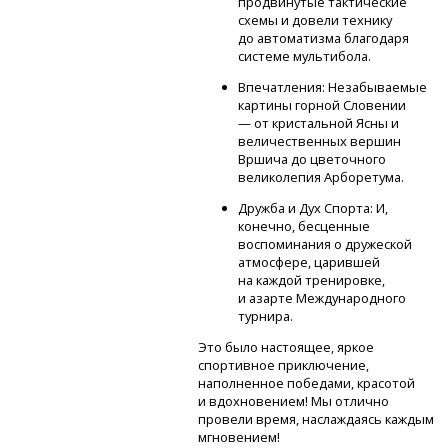
продвинутые тактические
схемы и довели технику
до автоматизма благодаря
системе мультибола.
Впечатления: Незабываемые
картины горной Словении
— от кристальной Ясны и
величественных вершин
Вршича до цветочного
великолепия Арборетума.
Дружба и Дух Спорта: И,
конечно, бесценные
воспоминания о дружеской
атмосфере, царившей
на каждой тренировке,
и азарте Международного
турнира.
Это было настоящее, яркое
спортивное приключение,
наполненное победами, красотой
и вдохновением! Мы отлично
провели время, наслаждаясь каждым
мгновением!