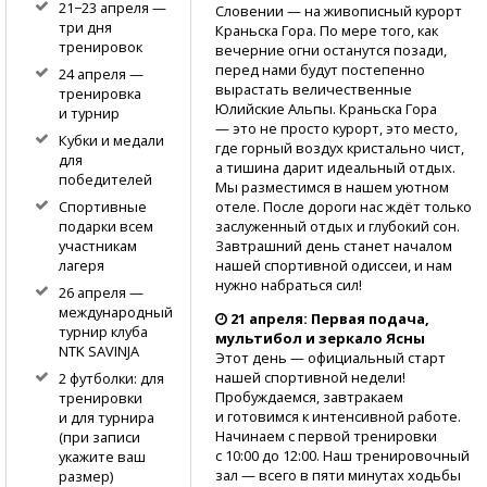
21−23 апреля —
Словении — на живописный курорт
три дня
Краньска Гора. По мере того, как
тренировок
вечерние огни останутся позади,
перед нами будут постепенно
24 апреля —
вырастать величественные
тренировка
Юлийские Альпы. Краньска Гора
и турнир
— это не просто курорт, это место,
Кубки и медали
где горный воздух кристально чист,
для
а тишина дарит идеальный отдых.
победителей
Мы разместимся в нашем уютном
отеле. После дороги нас ждёт только
Спортивные
заслуженный отдых и глубокий сон.
подарки всем
Завтрашний день станет началом
участникам
нашей спортивной одиссеи, и нам
лагеря
нужно набраться сил!
26 апреля —
международный
21 апреля: Первая подача,
турнир клуба
мультибол и зеркало Ясны
NTK SAVINJA
Этот день — официальный старт
нашей спортивной недели!
2 футболки: для
Пробуждаемся, завтракаем
тренировки
и готовимся к интенсивной работе.
и для турнира
Начинаем с первой тренировки
(при записи
с 10:00 до 12:00. Наш тренировочный
укажите ваш
зал — всего в пяти минутах ходьбы
размер)