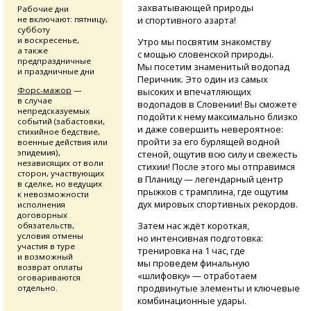
захватывающей природы
Рабочие дни
не включают: пятницу,
и спортивного азарта!
субботу
и воскресенье,
Утро мы посвятим знакомству
а также
с мощью словенской природы.
предпраздничные
Мы посетим знаменитый водопад
и праздничные дни
Перичник. Это один из самых
Форс-мажор
—
высоких и впечатляющих
в случае
водопадов в Словении! Вы сможете
непредсказуемых
подойти к нему максимально близко
событий (забастовки,
и даже совершить невероятное:
стихийное бедствие,
пройти за его бурлящей водной
военные действия или
эпидемия),
стеной, ощутив всю силу и свежесть
независящих от воли
стихии! После этого мы отправимся
сторон, участвующих
в Планицу — легендарный центр
в сделке, но ведущих
прыжков с трамплина, где ощутим
к невозможности
дух мировых спортивных рекордов.
исполнения
договорных
Затем нас ждёт короткая,
обязательств,
условия отмены
но интенсивная подготовка:
участия в туре
тренировка на 1 час, где
и возможный
мы проведем финальную
возврат оплаты
«шлифовку» — отработаем
оговариваются
продвинутые элементы и ключевые
отдельно.
комбинационные удары.