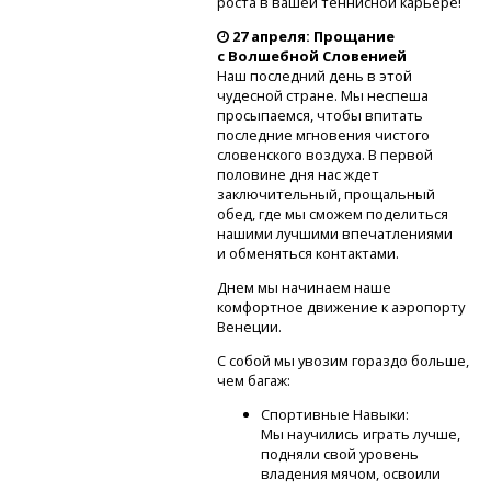
роста в вашей теннисной карьере!
27 апреля: Прощание
с Волшебной Словенией
Наш последний день в этой
чудесной стране. Мы неспеша
просыпаемся, чтобы впитать
последние мгновения чистого
словенского воздуха. В первой
половине дня нас ждет
заключительный, прощальный
обед, где мы сможем поделиться
нашими лучшими впечатлениями
и обменяться контактами.
Днем мы начинаем наше
комфортное движение к аэропорту
Венеции.
С собой мы увозим гораздо больше,
чем багаж:
Спортивные Навыки:
Мы научились играть лучше,
подняли свой уровень
владения мячом, освоили