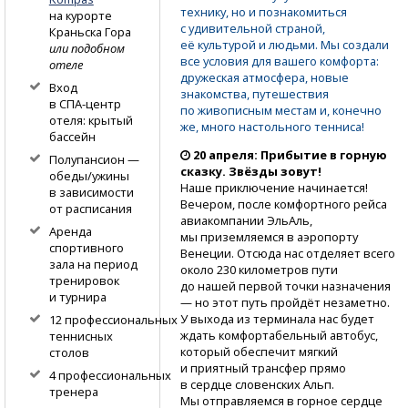
технику, но и познакомиться
на курорте
с удивительной страной,
Краньска Гора
её культурой и людьми. Мы создали
или подобном
все условия для вашего комфорта:
отеле
дружеская атмосфера, новые
Вход
знакомства, путешествия
в СПА-центр
по живописным местам и, конечно
отеля: крытый
же, много настольного тенниса!
бассейн
20 апреля: Прибытие в горную
Полупансион —
сказку. Звёзды зовут!
обеды/ужины
Наше приключение начинается!
в зависимости
Вечером, после комфортного рейса
от расписания
авиакомпании ЭльАль,
Аренда
мы приземляемся в аэропорту
спортивного
Венеции. Отсюда нас отделяет всего
зала на период
около 230 километров пути
тренировок
до нашей первой точки назначения
и турнира
— но этот путь пройдёт незаметно.
У выхода из терминала нас будет
12 профессиональных
ждать комфортабельный автобус,
теннисных
который обеспечит мягкий
столов
и приятный трансфер прямо
4 профессиональных
в сердце словенских Альп.
тренера
Мы отправляемся в горное сердце