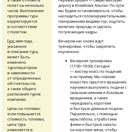
перевал Вршич — самую высокую
полет на несколько
дорогу в Юлийских Альпах. По пути
часов. Выполнение
мы будем останавливаться, чтобы
программы тура
насладиться головокружительными,
корректируется
панорамными видами гор, ощутить
в соответствии
величие природы и сделать
с полетом.
потрясающие кадры.
Гид:
имя гида,
Вечером нас снова ждут
указанное
тренировки, чтобы закрепить
в описании тура,
изученное:
может быть
Вечерняя тренировка
изменено
(17:00−19:00): Сегодня
туроператором
— мастер-класс
по подачам
в зависимости
и их приёму. Мы освоим
от определенных
искусство скрытого вращения,
обстоятельств,
научимся выполнять подачи с
а также общего
сильным нижним и боковым
расписания туров
вращением, а также
компании.
чередовать короткие
Цены на топливо:
и быстрые длинные подачи.
если повышается
Параллельно, с помощью
стоимость топлива,
мультибола, отработаем
цена тура
флики и быстрые накаты
изменяется в
на короткие мячи, чтобы