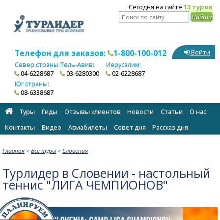
Сегодня на сайте
13 туров
Телефон для заказов:
1-800-100-012
Войти
Север страны:
Тель-Авив:
Иерусалим:
04-6228687
03-6280300
02-6228687
Юг страны:
08-6338687
Туры
Гиды
Отзывы клиентов
Новости
Статьи
О нас
Контакты
Видео
Авиабилеты
Cовет дня
Рассказ дня
Главная
>
Все туры
>
Словения
Турлидер в Словении - настольный
теннис "ЛИГА ЧЕМПИОНОВ"