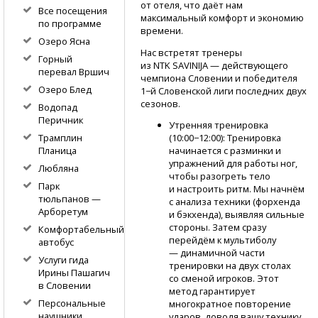
от отеля, что даёт нам
Все посещения
максимальный комфорт и экономию
по программе
времени.
Озеро Ясна
Нас встретят тренеры
Горный
из NTK SAVINIJA — действующего
перевал Вршич
чемпиона Словении и победителя
Озеро Блед
1−й Словенской лиги последних двух
сезонов.
Водопад
Перичник
Утренняя тренировка
Трамплин
(10:00−12:00): Тренировка
Планица
начинается с разминки и
упражнений для работы ног,
Любляна
чтобы разогреть тело
Парк
и настроить ритм. Мы начнём
тюльпанов —
с анализа техники (форхенда
Арборетум
и бэкхенда), выявляя сильные
стороны. Затем сразу
Комфортабельный
перейдём к мультиболу
автобус
— динамичной части
Услуги гида
тренировки на двух столах
Ирины Пашагич
со сменой игроков. Этот
в Словении
метод гарантирует
Персональные
многократное повторение
наушники
ударов, доводя вашу технику