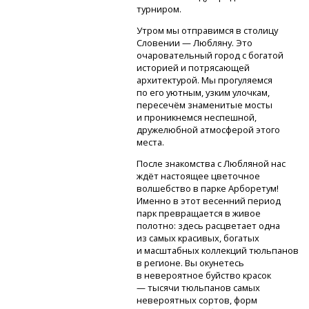
турниром.
Утром мы отправимся в столицу
Словении — Любляну. Это
очаровательный город с богатой
историей и потрясающей
архитектурой. Мы прогуляемся
по его уютным, узким улочкам,
пересечём знаменитые мосты
и проникнемся неспешной,
дружелюбной атмосферой этого
места.
После знакомства с Любляной нас
ждёт настоящее цветочное
волшебство в парке Арборетум!
Именно в этот весенний период
парк превращается в живое
полотно: здесь расцветает одна
из самых красивых, богатых
и масштабных коллекций тюльпанов
в регионе. Вы окунетесь
в невероятное буйство красок
— тысячи тюльпанов самых
невероятных сортов, форм