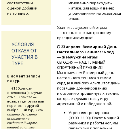
соответствии
мгновенно переходить
с ценой добавки
к атаке. Завершим вечер
на топливо.
упражнениями на розыгрыш
очков.
Ужин и заслуженный отдых
— готовьтесь к завтрашнему
праздничному дню!
УСЛОВИЯ
23 апреля: Всемирный День
ОТКАЗА ОТ
Настольного Тенниса! Блед
УЧАСТИЯ В
— жемчужина игры!
СЕГОДНЯ — НАШ ГЛАВНЫЙ
ТУРЕ
СПОРТИВНЫЙ ПРАЗДНИК!
Мы отмечаем Всемирный день
В момент записи
настольного тенниса в самом
на тур:
сердце Юлийских Альп! Этот день
посвящен доминированию
— €150 депозит
с человека (в случае
и освоению продвинутых техник,
отмены заказа —
которые сделают вашу игру
возврат депозита или
агрессивной и победоносной.
перенос на другой
выбранный тур).
Если
Утренняя тренировка
оплата депозита
(09:00−11:00): После мощной
выполнена по
разминки и работы ног, мы
кредитной карте,
штраф за отказ
переходим к победным