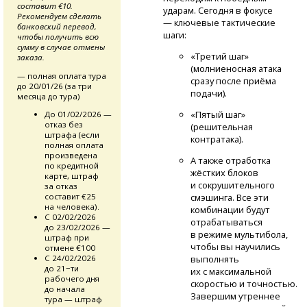
составит €10.
ударам. Сегодня в фокусе
Рекомендуем сделать
— ключевые тактические
банковский перевод,
шаги:
чтобы получить всю
сумму в случае отмены
«Третий шаг»
заказа.
(молниеносная атака
— полная оплата тура
сразу после приёма
до 20/01/26 (за три
подачи).
месяца до тура)
«Пятый шаг»
До 01/02/2026 —
отказ без
(решительная
штрафа (если
контратака).
полная оплата
произведена
А также отработка
по кредитной
жёстких блоков
карте, штраф
и сокрушительного
за отказ
смэшинга. Все эти
составит €25
на человека).
комбинации будут
С 02/02/2026
отрабатываться
до 23/02/2026 —
в режиме мультибола,
штраф при
чтобы вы научились
отмене €100
выполнять
С 24/02/2026
до 21−ти
их с максимальной
рабочего дня
скоростью и точностью.
до начала
Завершим утреннее
тура — штраф