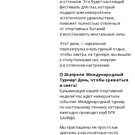
и оттенков. Это будет настоящий
фестиваль для глаз, который
подарит вам невероятное
эстетическое удовольствие,
поможет полностью отвлечься
от спортивных баталий
и восстановить ментальные силы.
Этот день — идеальная
перезагрузка и культурный отдых,
чтобы завтра, на турнире, вы вышли
к столу полными сил, энергии
и в отличном настроении.
26 апреля: Международный
Турнир! День, чтобы сражаться
и сиять!
Кульминация нашей спортивной
недели! Нас ждёт невероятное
событие: Международный турнир
по настольному теннису, который
ежегодно проводит клуб NTK
SAVINIJA.
Мы приглашены не просто как
зрители, а как почётные гости,