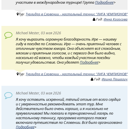
участием в международном турнире! Группа
Подробнее
>
Тур:
Турлидер в Словении - настольный теннис "ЛИГА ЧЕМПИОНОВ"
Гид:
Инна Когосова
Michael Mester, 03 мая 2026
Я хочу выразить огромную благодарность Ире — нашему
гиду в поездке по Словении. Ира — очень приятный человек с
отличным чувством юмора. Она объясняет всё спокойным,
мягким и приятным голосом, и с первого дня было видно,
насколько ей важно, чтобы каждый участник поездки
получил удовольствие. Она уделяет
Подробнее
>
Тур:
Турлидер в Словении - настольный теннис "ЛИГА ЧЕМПИОНОВ"
Гид:
Ирина Пашагич
Michael Mester, 03 мая 2026
Я хочу оставить искренний, тёплый отзыв от всего сердца
и с уверенностью рекомендовать этот тур. Мне
действительно было очень хорошо, и я нисколько не
преувеличиваю! Мы поехали в тренировочный лагерь по
настольному теннису, программа которого также
включала путешествия по Словении. Всё было организовано
Подробнее
>