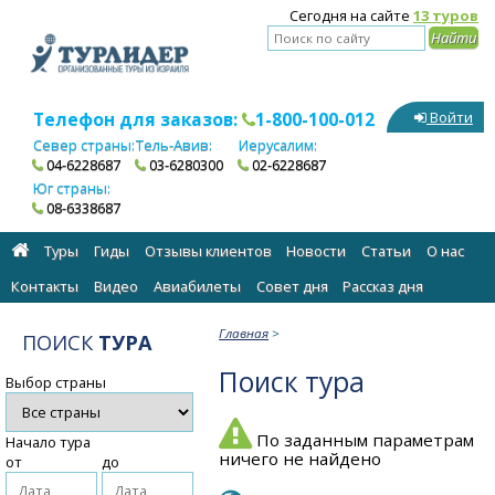
Сегодня на сайте
13 туров
Телефон для заказов:
1-800-100-012
Войти
Север страны:
Тель-Авив:
Иерусалим:
04-6228687
03-6280300
02-6228687
Юг страны:
08-6338687
Туры
Гиды
Отзывы клиентов
Новости
Статьи
О нас
Контакты
Видео
Авиабилеты
Cовет дня
Рассказ дня
Главная
>
ПОИСК
ТУРА
Поиск тура
Выбор страны
По заданным параметрам
Начало тура
ничего не найдено
от
до