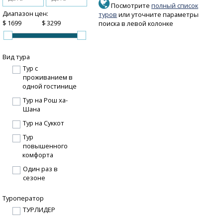
Посмотрите
полный список
Диапазон цен:
туров
или уточните параметры
$
$
поиска в левой колонке
Вид тура
Тур с
проживанием в
одной гостинице
Тур на Рош ха-
Шана
Тур на Суккот
Тур
повышенного
комфорта
Один раз в
сезоне
Туроператор
ТУРЛИДЕР