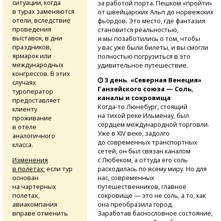
ситуации, когда
за работой порта. Пешком «пройти»
в турах заменяются
от швейцарских Альп до норвежских
отели, вследствие
фьордов. Это место, где фантазия
проведения
становится реальностью,
выставок, в дни
и мы позаботились о том, чтобы
праздников,
у вас уже были билеты, и вы смогли
ярмарок или
полностью погрузиться в это
международных
удивительное путешествие.
конгрессов. В этих
3 день. «Северная Венеция»
случаях
Ганзейского союза — Соль,
туроператор
каналы и сокровища
предоставляет
Когда-то
Люнебург, стоящий
клиенту
на тихой реке Ильменау, был
проживание
сердцем международной торговли.
в отеле
Уже в XIV веке, задолго
аналогичного
до современных транспортных
класса.
сетей, он был связан каналом
Изменения
с Любеком, а оттуда его соль
в полетах:
если тур
расходилась по всему миру. Но для
основан
нас, современных
на чартерных
путешественников, главное
полетах,
сокровище — это не соль, а то, как
авиакомпания
она преобразила город.
вправе отменить
Заработав баснословное состояние,