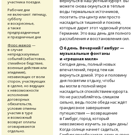
вернуться в наш уютный курорт. Вы
участника поездки.
можете снова окунуться в тёплые
Рабочие дни
воды термальных источников,
не включают: пятницу,
посетить
спа-центр
или просто
субботу
насладиться тишиной и покоем,
и воскресенье,
которые дарит этот чудесный уголок
а также
предпраздничные
Германии. Это ваш день для полного
и праздничные дни
расслабления и восстановления сил.
Форс-мажор
—
6 день. Вечерний Гамбург —
в случае
музыкальные фонтаны
непредсказуемых
и «грешная миля»
событий (забастовки,
стихийное бедствие,
Сегодня день, полный новых
военные действия или
впечатлений, перед тем как
эпидемия),
вернуться домой. Утро и половину
независящих от воли
дня посвятим отдыху, чтобы
сторон, участвующих
вы могли в полной мере
в сделке, но ведущих
к невозможности
насладиться спокойствием курорта.
исполнения
Но не расслабляйтесь слишком
договорных
сильно, ведь после обеда нас ждёт
обязательств,
грандиозное завершение
условия отмены
путешествия — возвращение
участия в туре
и возможный
в Гамбург, город, который
возврат оплаты
невозможно изучить за один день!
оговариваются
Когда солнце начнет садиться,
отдельно.
Гамбург преобразится, открыв свою