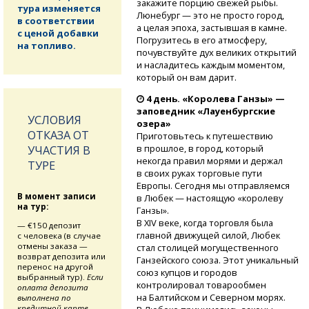
закажите порцию свежей рыбы.
тура изменяется
Люнебург — это не просто город,
в соответствии
а целая эпоха, застывшая в камне.
с ценой добавки
Погрузитесь в его атмосферу,
на топливо.
почувствуйте дух великих открытий
и насладитесь каждым моментом,
который он вам дарит.
4 день. «Королева Ганзы» —
заповедник «Лауенбургские
УСЛОВИЯ
озера»
ОТКАЗА ОТ
Приготовьтесь к путешествию
в прошлое, в город, который
УЧАСТИЯ В
некогда правил морями и держал
ТУРЕ
в своих руках торговые пути
Европы. Сегодня мы отправляемся
В момент записи
в Любек — настоящую «королеву
на тур:
Ганзы».
В XIV веке, когда торговля была
— €150 депозит
главной движущей силой, Любек
с человека (в случае
отмены заказа —
стал столицей могущественного
возврат депозита или
Ганзейского союза. Этот уникальный
перенос на другой
союз купцов и городов
выбранный тур).
Если
контролировал товарообмен
оплата депозита
на Балтийском и Северном морях.
выполнена по
кредитной карте,