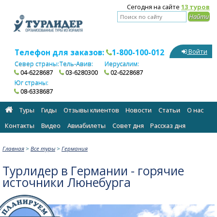
Сегодня на сайте
13 туров
Телефон для заказов:
1-800-100-012
Войти
Север страны:
Тель-Авив:
Иерусалим:
04-6228687
03-6280300
02-6228687
Юг страны:
08-6338687
Туры
Гиды
Отзывы клиентов
Новости
Статьи
О нас
Контакты
Видео
Авиабилеты
Cовет дня
Рассказ дня
Главная
>
Все туры
>
Германия
Турлидер в Германии - горячие
источники Люнебурга