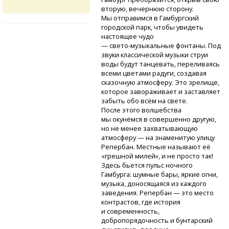
вторую, вечернюю сторону.
Мы отправимся в Гамбургский
городской парк, чтобы увидеть
настоящее чудо
— свето-музыкальные
фонтаны. Под
звуки классической музыки струи
воды будут танцевать, переливаясь
всеми цветами радуги, создавая
сказочную атмосферу. Это зрелище,
которое завораживает и заставляет
забыть обо всём на свете.
После этого волшебства
мы окунёмся в совершенно другую,
но не менее захватывающую
атмосферу — на знаменитую улицу
Репербан. Местные называют её
«грешной милей», и не просто так!
Здесь бьется пульс ночного
Гамбурга: шумные бары, яркие огни,
музыка, доносящаяся из каждого
заведения. Репербан — это место
контрастов, где история
и современность,
добропорядочность и бунтарский