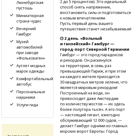
2 до 5 процентов). Это идеальный
Люнебургская
способ снять напряжение,
пустошь
восстановить силы и подготовиться
Миниатюрная
к новым впечатлениям.
страна чудес
Пусть первый день вашего
Вечерний
путешествия станет незабываемым!
Гамбург
2 день. «Вольный
Музей
и ганзейский» Гамбург —
автомобилей
город-порт
Северной Германии
при заводе
Гамбург — это город парадоксов
«Фольксваген»
и рекордов. Он раскинулся
на территории, в семь раз
Аутлет модных
превышающей Париж, и при этом
марок одежды
на каждого жителя приходится
Комфортабельный
30 квадратных метров зелени, что
автобус
является мировым рекордом!
Персональные
Построенный на воде, он
наушники
превосходит даже Амстердам
по количеству мостов — их здесь
Услуги гида
более полутора тысяч. А его порт
— настоящий гигант, ежегодно
обслуживающий 12 000 судов, —
делает Гамбург одними из главных
морских ворот Европы. Город