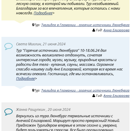
лесную сказку, в которой мы побывали. Тур незабываемый.
Благодарим за все впечатления, которые остались с нами
навсегда.
Подробнее
>
Тур:
Турлидер в Германии - горячие источники Люнебурга
Гид:
Анна Елизарова
Света Михлин, 21 июня 2024
Тур "Горячие источники Люнебурга" 10-18.06.24 дал
возможность великолепно отдохнуть, сочетая
интересные города, музеи, музыку, природные красоты и
радости для тела - купания, сауны, массажи. Огромное
спасибо нашему гиду Ане Елизаровой, которая все время нас
всячески опекала. Гостиница, где мы останавливались,
Подробнее
>
Тур:
Турлидер в Германии - горячие источники Люнебурга
Гид:
Анна Елизарова
Жанна Ращупкин , 20 июня 2024
Вернулись из тура Люнебург термальные источники с
Анечкой Елизаровой. Маршрут просто прекрасный! Новый.
Предложен Турлидером впервые в этом сезоне и, уверена,
будет пользоваться спросом. Все было организованно