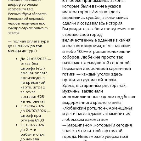
В Любеке принимались законы,
штраф за отказ
которые были важнее указов
составит €10.
императоров. Именно здесь
Рекомендуем сделать
вершились судьбы, заключались
банковский перевод,
сделки и создавалась история.
чтобы получить всю
сумму в случае отмены
Вы увидите, как богатое купечество
заказа.
строило свой город:
величественные здания из камня
— полная оплата тура
и красного кирпича, взмывающие
до 09/06/26 (за три
месяца до тура)
в небо 100−метровые колокольни
соборов. Любек не просто так
До 21/06/2026 —
называют жемчужиной северной
отказ без
Германии и королевой кирпичной
штрафа (если
полная оплата
готики — каждый уголок здесь
произведена
пропитан духом той эпохи.
по кредитной
Здесь, в старинных ресторанах,
карте, штраф
мужчины заключали
за отказ
многомиллионные сделки под бокал
составит €25
на человека).
выдержанного красного вина
С 22/06/2026
«любекский ротшпон». А женщины
до 09/07/2026 —
и дети наслаждались знаменитым
штраф при
любекским лакомством
отмене €100
— марципаном, который и сегодня
С 10/07/2026
до 21−ти
является визитной карточкой
рабочего дня
города. Невозможно удержаться
до начала