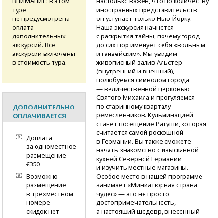
настолько важен, что по количеству
ВНИМАНИЕ: в этом
иностранных представительств
туре
он уступает только
Нью-Йорку.
не предусмотрена
Наша экскурсия начнется
оплата
с раскрытия тайны, почему город
дополнительных
до сих пор именует себя «вольным
экскурсий. Все
и ганзейским». Мы увидим
экскурсии включены
живописный залив Альстер
в стоимость тура.
(внутренний и внешний),
полюбуемся символом города
— величественной церковью
Святого Михаила и прогуляемся
по старинному кварталу
ДОПОЛНИТЕЛЬНО
ремесленников. Кульминацией
ОПЛАЧИВАЕТСЯ
станет посещение Ратуши, которая
считается самой роскошной
Доплата
в Германии. Вы также сможете
за одноместное
начать знакомство с изысканной
размещение —
кухней Северной Германии
€350
и изучить местные магазины.
Особое место в нашей программе
Возможно
занимает «Миниатюрная страна
размещение
чудес» — это не просто
в трехместном
достопримечательность,
номере —
а настоящий шедевр, внесенный
скидок нет