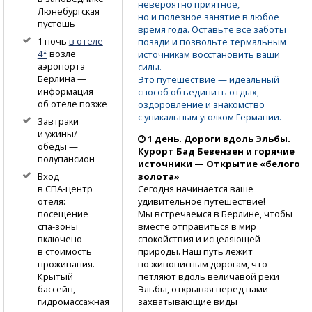
невероятно приятное,
Люнебургская
но и полезное занятие в любое
пустошь
время года. Оставьте все заботы
1 ночь
в отеле
позади и позвольте термальным
4*
возле
источникам восстановить ваши
аэропорта
силы.
Берлина —
Это путешествие — идеальный
информация
способ объединить отдых,
об отеле позже
оздоровление и знакомство
с уникальным уголком Германии.
Завтраки
и ужины/
1 день.
Дороги вдоль Эльбы.
обеды —
Курорт Бад Бевензен и горячие
полупансион
источники — Открытие «белого
золота»
Вход
Сегодня начинается ваше
в СПА-центр
удивительное путешествие!
отеля:
Мы встречаемся в Берлине, чтобы
посещение
вместе отправиться в мир
спа-зоны
спокойствия и исцеляющей
включено
природы. Наш путь лежит
в стоимость
по живописным дорогам, что
проживания.
петляют вдоль величавой реки
Крытый
Эльбы, открывая перед нами
бассейн,
захватывающие виды
гидромассажная