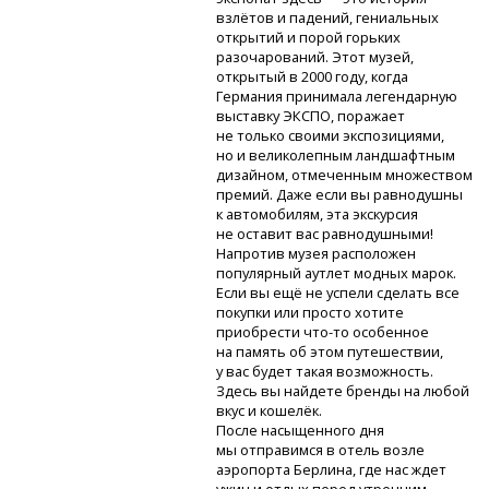
взлётов и падений, гениальных
открытий и порой горьких
разочарований. Этот музей,
открытый в 2000 году, когда
Германия принимала легендарную
выставку ЭКСПО, поражает
не только своими экспозициями,
но и великолепным ландшафтным
дизайном, отмеченным множеством
премий. Даже если вы равнодушны
к автомобилям, эта экскурсия
не оставит вас равнодушными!
Напротив музея расположен
популярный аутлет модных марок.
Если вы ещё не успели сделать все
покупки или просто хотите
приобрести
что-то
особенное
на память об этом путешествии,
у вас будет такая возможность.
Здесь вы найдете бренды на любой
вкус и кошелёк.
После насыщенного дня
мы отправимся в отель возле
аэропорта Берлина, где нас ждет