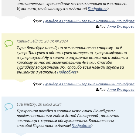
замечательно - красивейшие места и столько всего нового.
И, конечно, мы были окружены Аниной
Подробнее
>
Тур:
Турлидер в Германии - горячие источники Люнебурга
Гид:
Анна Елизарова
Карина Бейлис, 20 июня 2024
Тур в Люнебург новый, но все остальное по-старому - всё
супер. Три супер в одном: супер интересно, супер комфортно
и супер вкусно! Ну и конечно ощущение внимания и заботы к
каждому из нас от замечательной Анечки . Спасибо
Турлидеру за организацию , спасибо всем членам группы за
внимание и уважение
Подробнее
>
Тур:
Турлидер в Германии - горячие источники Люнебурга
Гид:
Анна Елизарова
Lusi linetzky, 20 июня 2024
Прекрасная поездка в горячие источники Люнебурга с
профессиональным гидом Анной Елизаровой , отличная
гостиница с хорошим обслуживанием. Большое всем
спасибо! Персонально Анечке!
Подробнее
>