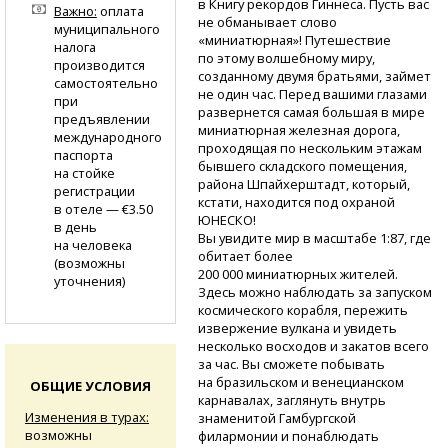
в Книгу рекордов Гиннеса. Пусть вас
Важно:
оплата
не обманывает слово
муниципального
«миниатюрная»! Путешествие
налога
по этому волшебному миру,
производится
созданному двумя братьями, займет
самостоятельно
не один час. Перед вашими глазами
при
развернется самая большая в мире
предъявлении
миниатюрная железная дорога,
международного
проходящая по нескольким этажам
паспорта
бывшего складского помещения,
на стойке
района Шпайхерштадт, который,
регистрации
кстати, находится под охраной
в отеле — €3.50
ЮНЕСКО!
в день
Вы увидите мир в масштабе 1:87, где
на человека
обитает более
(возможны
200 000 миниатюрных жителей.
уточнения)
Здесь можно наблюдать за запуском
космического корабля, пережить
извержение вулкана и увидеть
несколько восходов и закатов всего
за час. Вы сможете побывать
на бразильском и венецианском
ОБЩИЕ УСЛОВИЯ
карнавалах, заглянуть внутрь
Изменения в турах:
знаменитой Гамбургской
возможны
филармонии и понаблюдать