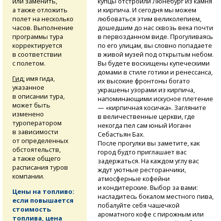
или заменить,
купцы отстроили Люнебург из камня
а также отложить
и кирпича. И сегодня мы можем
полет на несколько
любоваться этим великолепием,
часов. Выполнение
дошедшим до нас сквозь века почти
программы тура
в первозданном виде. Прогуливаясь
корректируется
по его улицам, вы словно попадаете
в соответствии
в живой музей под открытым небом.
с полетом.
Вы будете восхищены купеческими
домами в стиле готики и ренессанса,
Гид:
имя гида,
их высокие фронтоны богато
указанное
украшены узорами из кирпича,
в описании тура,
напоминающими искусное плетение
может быть
— «кирпичная косичка». Загляните
изменено
в величественные церкви, где
туроператором
некогда пел сам юный Иоганн
в зависимости
Себастьян Бах.
от определенных
После прогулки вы заметите, как
обстоятельств,
город будто приглашает вас
а также общего
задержаться. На каждом углу вас
расписания туров
ждут уютные ресторанчики,
компании.
атмосферные кофейни
и кондитерские. Выбор за вами:
Цены на топливо:
насладитесь бокалом местного пива,
если повышается
побалуйте себя чашечкой
стоимость
ароматного кофе с пирожным или
топлива, цена