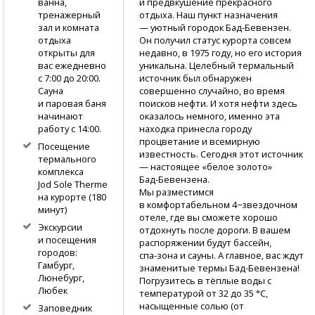
и предвкушение прекрасного
ванна,
отдыха. Наш пункт назначения
тренажерный
— уютный городок
Бад-Бевензен.
зал и комната
Он получил статус курорта совсем
отдыха
недавно, в 1975 году, но его история
открыты для
уникальна. Целебный термальный
вас ежедневно
источник был обнаружен
с 7:00 до 20:00.
совершенно случайно, во время
Сауна
поисков нефти. И хотя нефти здесь
и паровая баня
оказалось немного, именно эта
начинают
находка принесла городу
работу с 14:00.
процветание и всемирную
Посещение
известность. Сегодня этот источник
термального
— настоящее «белое золото»
комплекса
Бад-Бевензена.
Jod Sole Therme
Мы разместимся
на курорте (180
в комфортабельном 4−звездочном
минут)
отеле, где вы сможете хорошо
Экскурсии
отдохнуть после дороги. В вашем
и посещения
распоряжении будут бассейн,
городов:
спа-зона
и сауны. А главное, вас ждут
Гамбург,
знаменитые термы
Бад-Бевензена!
Люнебург,
Погрузитесь в тёплые воды с
Любек
температурой от 32 до 35 °C,
насыщенные солью (от
Заповедник