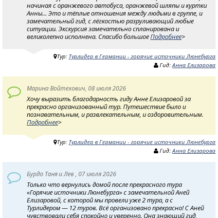
начиная с оранжевого автобуса, оранжевой шляпы и куртки
Анны... Это и тёплые отношения между людьми в группе, и
замечательный гид, с лёгкостью разруливающий любые
ситуации. Экскурсия замечательно спланирована и
великолепно исполнена. Спасибо большое
Подробнее
>
Тур:
Турлидер в Германии - горячие источники Люнебурга
Гид:
Анна Елизарова
Марина Войтехович, 08 июля 2026
Хочу выразить благодарность гиду Анне Елизаровой за
прекрасно организованный тур. Путешествие было и
познавательным, и развлекательным, и оздоровительным.
Подробнее
>
Тур:
Турлидер в Германии - горячие источники Люнебурга
Гид:
Анна Елизарова
Бурдо Таня и Лев , 07 июля 2026
Только что вернулись домой после прекрасного тура
«Горячие источники Люнебурга» с замечательной Аней
Елизаровой, с которой мы провели уже 2 тура, а с
Турлидером — 12 туров. Всё организовано прекрасно! С Аней
чувствовали себя спокойно и уверенно. Она знающий гид,