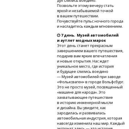
дух слились воедино.
Позвольте этому вечеру стать
яркой и незабываемой точкой
в вашем путешествии.
Почувствуйте пульс ночного города
и насладитесь каждым мгновением.
7 день. Музей автомобилей
и аутлет модных марок
Этот день станет прекрасным
завершением вашего путешествия,
подарив вам яркие впечатления
и новые открытия. Нас ждет
уникальное место, где история
и будущее слились воедино
— Музей автомобилей при заводе
«Фольксваген» в городе Вольфсбург.
Это не просто музей, посвященный
«машине для народа». Это
захватывающее путешествие
в историю инженерной мысли
и дизайна. Вы увидите, как
зародилась и развивалась
автомобильная индустрия, которая
навсегда изменила наш мир. Каждый
экспонат здесь — это история