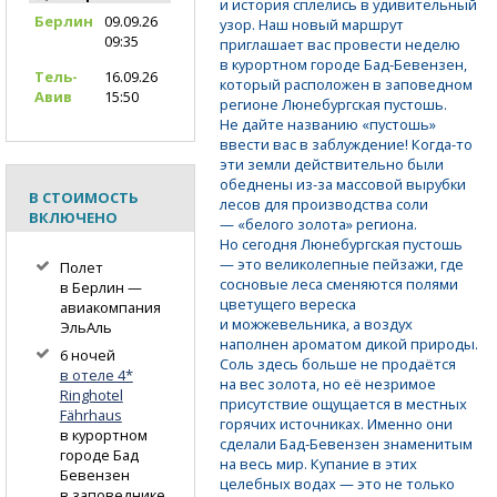
и история сплелись в удивительный
Берлин
09.09.26
узор. Наш новый маршрут
09:35
приглашает вас провести неделю
в курортном городе
Бад-Бевензен,
Тель-
16.09.26
который расположен в заповедном
Авив
15:50
регионе Люнебургская пустошь.
Не дайте названию «пустошь»
ввести вас в заблуждение!
Когда-то
эти земли действительно были
обеднены
из-за
массовой вырубки
В СТОИМОСТЬ
лесов для производства соли
ВКЛЮЧЕНО
— «белого золота» региона.
Но сегодня Люнебургская пустошь
— это великолепные пейзажи, где
Полет
сосновые леса сменяются полями
в Берлин —
цветущего вереска
авиакомпания
и можжевельника, а воздух
ЭльАль
наполнен ароматом дикой природы.
6 ночей
Соль здесь больше не продаётся
в отеле 4*
на вес золота, но её незримое
Ringhotel
присутствие ощущается в местных
Fährhaus
горячих источниках. Именно они
в курортном
сделали
Бад-Бевензен
знаменитым
городе Бад
на весь мир. Купание в этих
Бевензен
целебных водах — это не только
в заповеднике