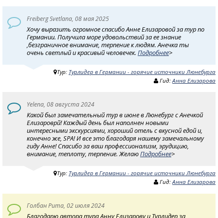
Freiberg Svetlana, 08 мая 2025
Хочу выразить огромное спасибо Анне Елизаровой за тур по
Германии. Получила море удовольствий за ее знание
,безграничное внимание, терпение к людям. Анечка ты
очень светлый и красивый человечек.
Подробнее
>
Тур:
Турлидер в Германии - горячие источники Люнебурга
Гид:
Анна Елизарова
Yelena, 08 августа 2024
Какой был замечательный тур в июне в Люнебург с Анечкой
Елизароврй! Каждый день был наполнен новыми
интересными экскурсиями, хороший отель с вкусной едой и,
конечно жe, SРА! И все это благодаря нашему замечальному
гиду Анне! Спасибо за ваш профессионализм, эрудицию,
внимание, теплоту, терпение. Желаю
Подробнее
>
Тур:
Турлидер в Германии - горячие источники Люнебурга
Гид:
Анна Елизарова
Голбан Рита, 02 июля 2024
Благодарю автора тура Анну Елизарову и Турлидер за