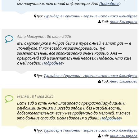
мы получили много новой информации. Аня
Подробнее
>
Тур:
Турлидер в Германии - горячие источники Люнебурга
Гид:
Анна Елизарова
Алла Маргулис , 06 июля 2026
Мы с мужем уже в 4-й раз были в туре с Аней, в этот раз — в
Люнебурге. И как всегда не разочаровались. Тур
замечательный, всё организовано очень хорошо. Аня —
прекрасный гид и замечательный человек. Надеюсь, что ещё
с ней поедем.
Подробнее
>
Тур:
Турлидер в Германии - горячие источники Люнебурга
Гид:
Анна Елизарова
Frenkel , 01 мая 2025
Есть гид и есть Анна Елизарова с прекрасной эрудицией и
глубокими знаниями. Всегда рядом и без назойливости,
добгожелательная, всё у неё продумано до мелочей. И за всё
это больше спасибо. Всем здоровья и удачи.
Подробнее
>
Тур:
Турлидер в Германии - горячие источники Люнебурга
Гид:
Анна Елизарова