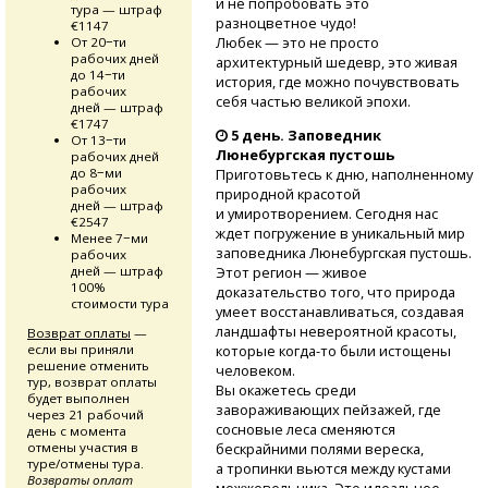
и не попробовать это
тура — штраф
разноцветное чудо!
€1147
Любек — это не просто
От 20−ти
рабочих дней
архитектурный шедевр, это живая
до 14−ти
история, где можно почувствовать
рабочих
себя частью великой эпохи.
дней — штраф
€1747
5 день. Заповедник
От 13−ти
Люнебургская пустошь
рабочих дней
до 8−ми
Приготовьтесь к дню, наполненному
рабочих
природной красотой
дней — штраф
и умиротворением. Сегодня нас
€2547
ждет погружение в уникальный мир
Менее 7−ми
заповедника Люнебургская пустошь.
рабочих
дней — штраф
Этот регион — живое
100%
доказательство того, что природа
стоимости тура
умеет восстанавливаться, создавая
ландшафты невероятной красоты,
Возврат оплаты
—
если вы приняли
которые
когда-то
были истощены
решение отменить
человеком.
тур, возврат оплаты
Вы окажетесь среди
будет выполнен
завораживающих пейзажей, где
через 21 рабочий
сосновые леса сменяются
день с момента
отмены участия в
бескрайними полями вереска,
туре/отмены тура.
а тропинки вьются между кустами
Возвраты оплат