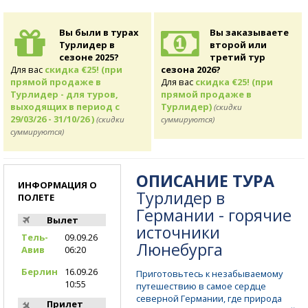
Вы были в турах
Вы заказываете
Турлидер в
второй или
сезоне 2025?
третий тур
Для вас
скидка €25! (при
сезона 2026?
прямой продаже в
Для вас
скидка €25! (при
Турлидер - для туров,
прямой продаже в
выходящих в период с
Турлидер)
(скидки
29/03/26 - 31/10/26 )
(скидки
суммируются)
суммируются)
ОПИСАНИЕ ТУРА
ИНФОРМАЦИЯ О
Турлидер в
ПОЛЕТЕ
Германии - горячие
Вылет
источники
Тель-
09.09.26
Люнебурга
Авив
06:20
Берлин
16.09.26
Приготовьтесь к незабываемому
10:55
путешествию в самое сердце
северной Германии, где природа
Прилет