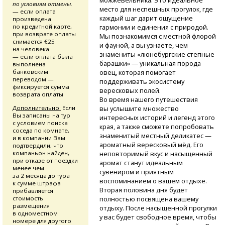
можжевельника. Это идеальное
по условиям отмены.
место для неспешных прогулок, где
— если оплата
каждый шаг дарит ощущение
произведена
по кредитной карте,
гармонии и единения с природой.
при возврате оплаты
Мы познакомимся с местной флорой
снимается €25
и фауной, а вы узнаете, чем
на человека
знамениты «люнебургские степные
— если оплата была
барашки» — уникальная порода
выполнена
банковским
овец, которая помогает
переводом —
поддерживать экосистему
фиксируется сумма
вересковых полей.
возврата оплаты
Во время нашего путешествия
Дополнительно:
Если
вы услышите множество
Вы записаны на тур
интересных историй и легенд этого
с условием поиска
края, а также сможете попробовать
соседа по комнате,
знаменитый местный деликатес —
и в компании Вам
ароматный вересковый мёд. Его
подтвердили, что
компаньон найден,
неповторимый вкус и насыщенный
при отказе от поездки
аромат станут идеальным
менее чем
сувениром и приятным
за 2 месяца до тура
воспоминанием о вашем отдыхе.
к сумме штрафа
Вторая половина дня будет
прибавляется
стоимость
полностью посвящена вашему
размещения
отдыху. После насыщенной прогулки
в одноместном
у вас будет свободное время, чтобы
номере для другого