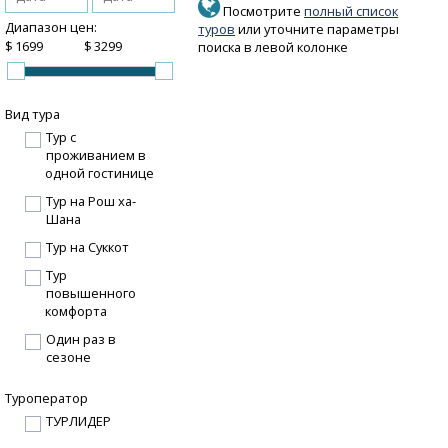
Посмотрите
полный список
Диапазон цен:
туров
или уточните параметры
$
$
поиска в левой колонке
Вид тура
Тур с
проживанием в
одной гостинице
Тур на Рош ха-
Шана
Тур на Суккот
Тур
повышенного
комфорта
Один раз в
сезоне
Туроператор
ТУРЛИДЕР