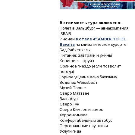
В стоимость тура включено:
Полет в Зальцбург — авиакомпания
ISRAIR
7 ночей
в отеле 4* AMBER HOTEL
Bavaria
на климатическом курорте
Бад Райхенхаль
Питание: завтраки и ужины
Кенигзее — круиз
Орлиное гнездо (если позволит
погода)
Горное ущелье Альмбахкламм
Водопад Weissbach
Музей Порше
Озеро Маттзее
Зальцбург
Озеро Тун
Озеро Кимзее и замок
Херренкимзее
Комфортабельный автобус
Персональные наушники
Услуги гида