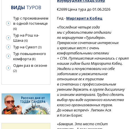
изумрудная гладь озер
ВИДЫ
ТУРОВ
€2699 Цена тура до 01.06.2026
Гид -
Маргарита Кобец
Тур с проживанием
в одной гостинице
«Последние четыре года
(6)
мы с удовольствием отдыхали
Тур на Рош ха-
по маршрутам «Турлидера».
Шана
(6)
Прекрасное сочетание интересных
Тур на Суккот
и красивых мест с очень
(3)
комфортабельными отелями
Тур повышенного
+
СПА.
Путешествия
начинались
с прия
комфорта
(8)
нашим гидом была Маргарита Кобец.
Один раз в сезоне
Увидели и почувствовали на себе
(2)
заботливое и уважительное
отношение ее к туристам
в сочетании с профессиональным
умением держать в группе дисциплину
и знанием материала. Трудно сделать
выбор при виде огромного количества
классно организованных туров.
До новых встреч!»
Липкин Ася
и Коган Борис
«Бавария. Это место стОит