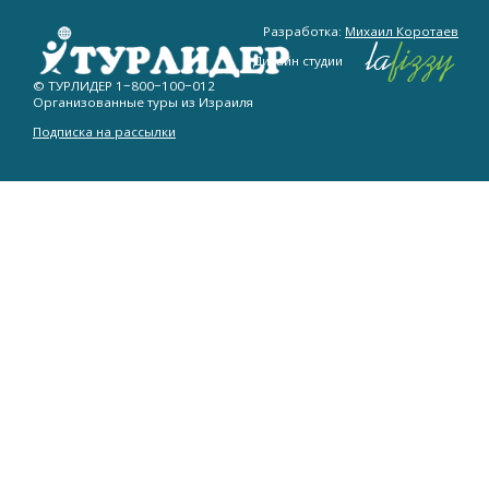
Разработка:
Михаил Коротаев
Дизайн студии
© ТУРЛИДЕР
1−800−100−012
Организованные туры из Израиля
Подписка на рассылки