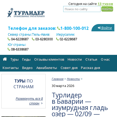
Сегодня на сайте
13 туров
Телефон для заказов:
1-800-100-012
Войти
Север страны:
Тель-Авив:
Иерусалим:
04-6228687
03-6280300
02-6228687
Юг страны:
08-6338687
Туры
Гиды
Отзывы клиентов
Новости
Статьи
О нас
Контакты
Видео
Авиабилеты
Cовет дня
Рассказ дня
Главная
>
Новости
>
ТУРЫ
ПО
30 марта 2026
СТРАНАМ
Турлидер
Развернуть все 8
в Баварии —
стран
изумрудная гладь
озер — 02/09 —