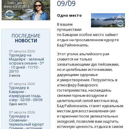
09/09
Одно место
В вашем
путешествии
по Баварии особое место займет
ПОСЛЕДНИЕ
отдых на прославленном курорте
НОВОСТИ
Бад Райхенхалль.
07 августа 2026
Этот уголок альпийского рая
Турлидер на
славится не только
Мадейре - зеленый
остров в океане - 5*
захватывающими дух пейзажами,
- 10 дней - 11/10 -
но и целебными источниками,
20/10
дарующими здоровье
3 места
и умиротворение. Погрузитесь в
07 августа 2026
атмосферу баварского
Турлидер в
гостеприимства, наслаждаясь
Баварии -
свежим горным воздухом и
изумрудная гладь
озер - 02/09 - 09/09
целительной силой местных вод.
Одно место
Бад Райхенхалль станет идеальным
местом для восстановления сил
07 августа 2026
и гармонии после увлекательных
Турлидер в
Словении -
экскурсий, позволив вам ощутить
термальный курорт
истинную ценность отдыха в самом
Олимие - источник