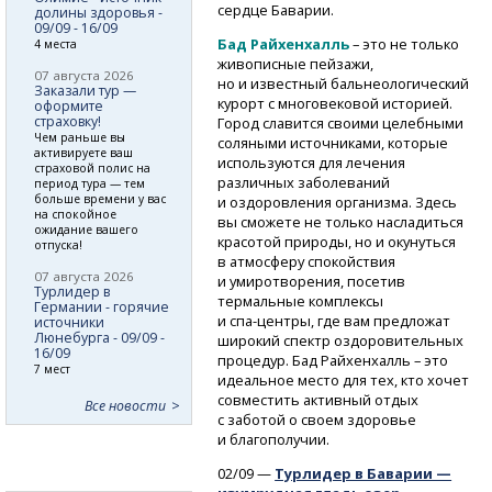
сердце Баварии.
долины здоровья -
09/09 - 16/09
Бад Райхенхалль
– это не только
4 места
живописные пейзажи,
07 августа 2026
но и известный бальнеологический
Заказали тур —
курорт с многовековой историей.
оформите
страховку!
Город славится своими целебными
Чем раньше вы
соляными источниками, которые
активируете ваш
используются для лечения
страховой полис на
различных заболеваний
период тура — тем
больше времени у вас
и оздоровления организма. Здесь
на спокойное
вы сможете не только насладиться
ожидание вашего
красотой природы, но и окунуться
отпуска!
в атмосферу спокойствия
07 августа 2026
и умиротворения, посетив
Турлидер в
термальные комплексы
Германии - горячие
и спа-центры,
где вам предложат
источники
Люнебурга - 09/09 -
широкий спектр оздоровительных
16/09
процедур. Бад Райхенхалль – это
7 мест
идеальное место для тех, кто хочет
совместить активный отдых
Все новости
с заботой о своем здоровье
и благополучии.
02/09 —
Турлидер в Баварии —