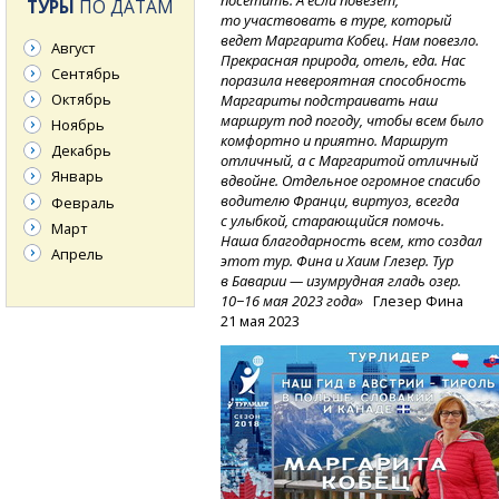
посетить. А если повезет,
ТУРЫ
ПО ДАТАМ
то участвовать в туре, который
ведет Маргарита Кобец. Нам повезло.
Август
Прекрасная природа, отель, еда. Нас
Сентябрь
поразила невероятная способность
Октябрь
Маргариты подстраивать наш
маршрут под погоду, чтобы всем было
Ноябрь
комфортно и приятно. Маршрут
Декабрь
отличный, а с Маргаритой отличный
Январь
вдвойне. Отдельное огромное спасибо
водителю Франци, виртуоз, всегда
Февраль
с улыбкой, старающийся помочь.
Март
Наша благодарность всем, кто создал
Апрель
этот тур. Фина и Хаим Глезер. Тур
в Баварии — изумрудная гладь озер.
10−16 мая 2023 года»
Глезер Фина
21 мая 2023