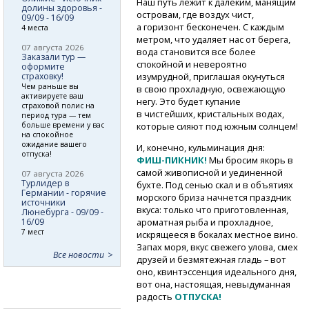
Наш путь лежит к далеким, манящим
долины здоровья -
островам, где воздух чист,
09/09 - 16/09
а горизонт бесконечен. С каждым
4 места
метром, что удаляет нас от берега,
07 августа 2026
вода становится все более
Заказали тур —
спокойной и невероятно
оформите
страховку!
изумрудной, приглашая окунуться
Чем раньше вы
в свою прохладную, освежающую
активируете ваш
негу. Это будет купание
страховой полис на
в чистейших, кристальных водах,
период тура — тем
больше времени у вас
которые сияют под южным солнцем!
на спокойное
ожидание вашего
И, конечно, кульминация дня:
отпуска!
ФИШ-ПИКНИК!
Мы бросим якорь в
самой живописной и уединенной
07 августа 2026
Турлидер в
бухте. Под сенью скал и в объятиях
Германии - горячие
морского бриза начнется праздник
источники
вкуса: только что приготовленная,
Люнебурга - 09/09 -
16/09
ароматная рыба и прохладное,
7 мест
искрящееся в бокалах местное вино.
Запах моря, вкус свежего улова, смех
Все новости
друзей и безмятежная гладь – вот
оно, квинтэссенция идеального дня,
вот она, настоящая, невыдуманная
радость
ОТПУСКА!