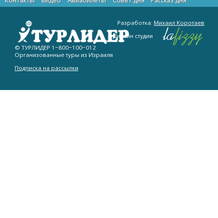
Разработка:
Михаил Коротаев
Дизайн студии
© ТУРЛИДЕР
1−800−100−012
Организованные туры из Израиля
Подписка на рассылки