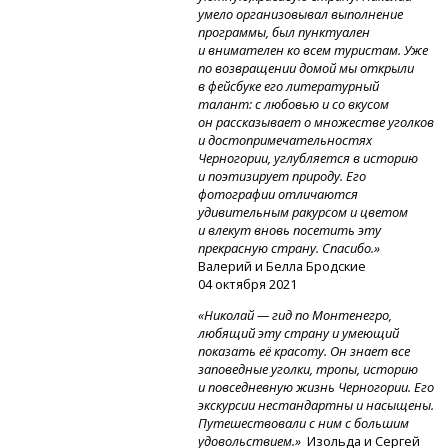
умело организовывал выполнение
программы, был пунктуален
и внимателен ко всем туристам. Уже
по возвращении домой мы открыли
в фейсбуке его литературный
талант: с любовью и со вкусом
он рассказывает о множестве уголков
и достопримечательностях
Черногории, углубляется в историю
и поэтизирует природу. Его
фотографии отличаются
удивительным ракурсом и цветом
и влекут вновь посетить эту
прекрасную страну. Спасибо.»
Валерий и Белла Бродские
04 октября 2021
«Николай — гид по Монтенегро,
любящий эту страну и умеющий
показать её красоту. Он знает все
заповедные уголки, тропы, историю
и повседневную жизнь Черногории. Его
экскурсии нестандартны и насыщены.
Путешествовали с ним с большим
удовольствием.»
Изольда и Сергей