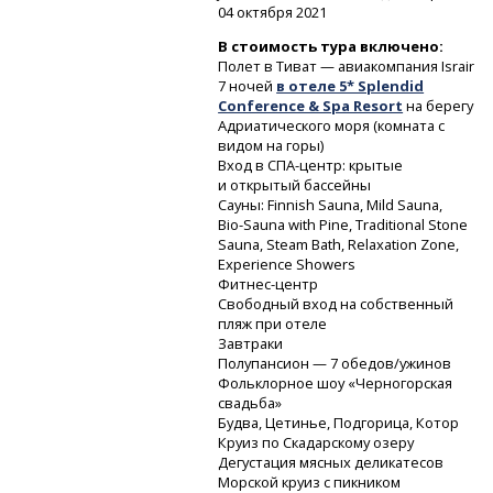
04 октября 2021
В стоимость тура включено:
Полет в Тиват — авиакомпания Israir
7 ночей
в отеле 5* Splendid
Conference & Spa Resort
на берегу
Адриатического моря (комната с
видом на горы)
Вход
в СПА-центр:
крытые
и открытый бассейны
Сауны: Finnish Sauna, Mild Sauna,
Bio-Sauna
with Pine, Traditional Stone
Sauna, Steam Bath, Relaxation Zone,
Experience Showers
Фитнес-центр
Свободный вход на собственный
пляж при отеле
Завтраки
Полупансион — 7 обедов/ужинов
Фольклорное шоу «Черногорская
свадьба»
Будва, Цетинье, Подгорица, Котор
Круиз по Скадарскому озеру
Дегустация мясных деликатесов
Морской круиз с пикником