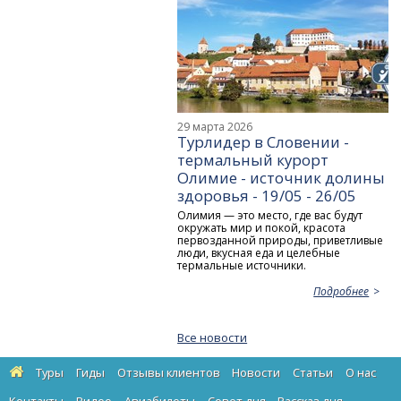
29 марта 2026
Турлидер в Словении -
термальный курорт
Олимие - источник долины
здоровья - 19/05 - 26/05
Олимия — это место, где вас будут
окружать мир и покой, красота
первозданной природы, приветливые
люди, вкусная еда и целебные
термальные источники.
Подробнее
Все новости
Туры
Гиды
Отзывы клиентов
Новости
Статьи
О нас
Контакты
Видео
Авиабилеты
Cовет дня
Рассказ дня