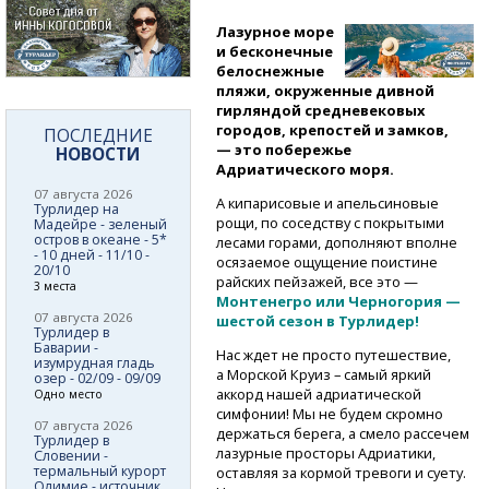
Лазурное море
и бесконечные
белоснежные
пляжи, окруженные дивной
гирляндой средневековых
городов, крепостей и замков,
ПОСЛЕДНИЕ
— это побережье
НОВОСТИ
Адриатического моря.
07 августа 2026
А кипарисовые и апельсиновые
Турлидер на
рощи, по соседству с покрытыми
Мадейре - зеленый
остров в океане - 5*
лесами горами, дополняют вполне
- 10 дней - 11/10 -
осязаемое ощущение поистине
20/10
райских пейзажей, все это —
3 места
Монтенегро или Черногория —
07 августа 2026
шестой сезон в Турлидер!
Турлидер в
Баварии -
Нас ждет не просто путешествие,
изумрудная гладь
а Морской Круиз – самый яркий
озер - 02/09 - 09/09
аккорд нашей адриатической
Одно место
симфонии! Мы не будем скромно
07 августа 2026
держаться берега, а смело рассечем
Турлидер в
лазурные просторы Адриатики,
Словении -
термальный курорт
оставляя за кормой тревоги и суету.
Олимие - источник