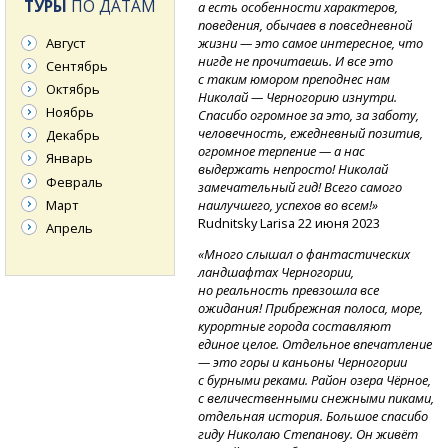
ТУРЫ
ПО ДАТАМ
а есть особенности характеров,
поведения, обычаев в повседневной
Август
жизни — это самое интересное, что
нигде не прочитаешь. И все это
Сентябрь
с таким юмором преподнес нам
Октябрь
Николай — Черногорию изнутри.
Ноябрь
Спасибо огромное за это, за заботу,
человечность, ежедневный позитив,
Декабрь
огромное терпение — а нас
Январь
выдержать непросто! Николай
Февраль
замечательный гид! Всего самого
Март
наилучшего, успехов во всем!»
Rudnitsky Larisa 22 июня 2023
Апрель
«Много слышал о фантастических
ландшафтах Черногории,
но реальность превзошла все
ожидания! Прибрежная полоса, море,
курортные города составляют
единое целое. Отдельное впечатление
— это горы и каньоны Черногории
с бурными реками. Район озера Чёрное,
с величественными снежными пиками,
отдельная история. Большое спасибо
гиду Николаю Степанову. Он живёт