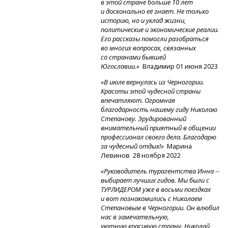
в этой стране больше 10 лет
и досконально её знает. Не только
историю, но и уклад жизни,
политические и экономические реалии.
Его рассказы помогли разобраться
во многих вопросах, связанных
со странами бывшей
Югославии.»
Владимир 01 июня 2023
«В июле вернулась из Черногории.
Красоты этой чудесной страны
впечатляют. Огромная
благодарность нашему гиду Николаю
Степанову. Эрудированный
внимательный приятный в общении
профессионал своего дела. Благодарю
за чудесный отдых!»
Марина
Левинов 28 ноября 2022
«Руководитель турагентства Инна --
выбирает лучших гидов. Мы были с
ТУРЛИДЕРОМ уже в восьми поездках
и вот познакомились с Николаем
Степановым в Черногории. Он влюбил
нас в замечательную,
уютную,красивую страну. Николай