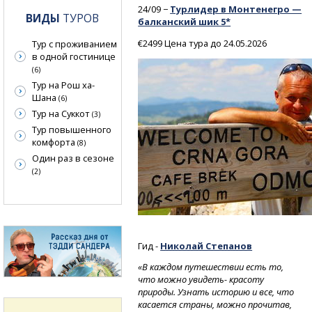
24/09 −
Турлидер в Монтенегро —
ВИДЫ
ТУРОВ
балканский шик 5*
€2499 Цена тура до 24.05.2026
Тур с проживанием
в одной гостинице
(6)
Тур на Рош ха-
Шана
(6)
Тур на Суккот
(3)
Тур повышенного
комфорта
(8)
Один раз в сезоне
(2)
Гид -
Николай Степанов
«В каждом путешествии есть то,
что можно увидеть- красоту
природы. Узнать историю и все, что
касается страны, можно прочитав,