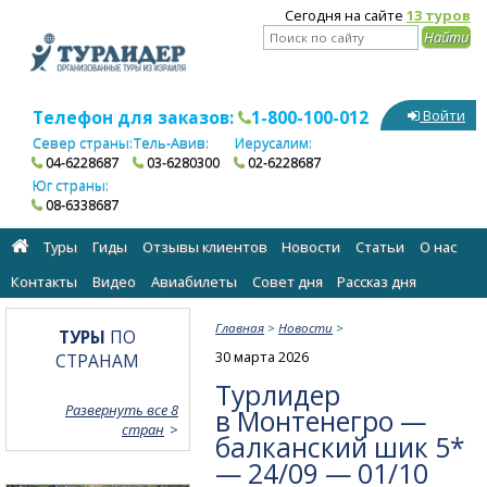
Сегодня на сайте
13 туров
Телефон для заказов:
1-800-100-012
Войти
Север страны:
Тель-Авив:
Иерусалим:
04-6228687
03-6280300
02-6228687
Юг страны:
08-6338687
Туры
Гиды
Отзывы клиентов
Новости
Статьи
О нас
Контакты
Видео
Авиабилеты
Cовет дня
Рассказ дня
Главная
>
Новости
>
ТУРЫ
ПО
30 марта 2026
СТРАНАМ
Турлидер
Развернуть все 8
в Монтенегро —
стран
балканский шик 5*
— 24/09 — 01/10