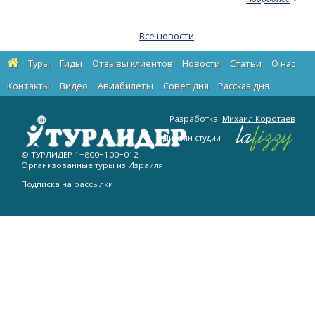
Все новости
Туры
Гиды
Отзывы клиентов
Новости
Статьи
О нас
Контакты
Видео
Авиабилеты
Cовет дня
Рассказ дня
Разработка:
Михаил Коротаев
Дизайн студии
© ТУРЛИДЕР
1−800−100−012
Организованные туры из Израиля
Подписка на рассылки