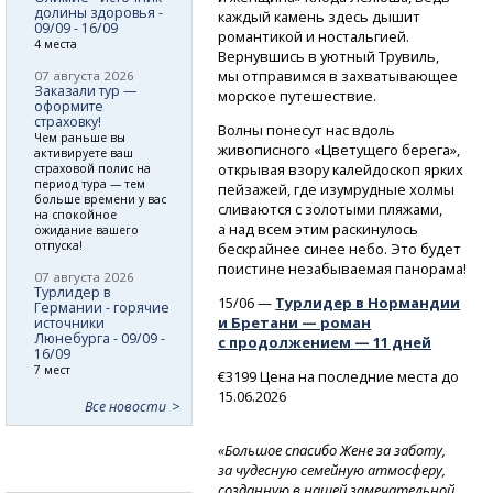
долины здоровья -
каждый камень здесь дышит
09/09 - 16/09
романтикой и ностальгией.
4 места
Вернувшись в уютный Трувиль,
мы отправимся в захватывающее
07 августа 2026
Заказали тур —
морское путешествие.
оформите
страховку!
Волны понесут нас вдоль
Чем раньше вы
живописного «Цветущего берега»,
активируете ваш
открывая взору калейдоскоп ярких
страховой полис на
период тура — тем
пейзажей, где изумрудные холмы
больше времени у вас
сливаются с золотыми пляжами,
на спокойное
а над всем этим раскинулось
ожидание вашего
отпуска!
бескрайнее синее небо. Это будет
поистине незабываемая панорама!
07 августа 2026
Турлидер в
15/06 —
Турлидер в Нормандии
Германии - горячие
и Бретани — роман
источники
Люнебурга - 09/09 -
с продолжением — 11 дней
16/09
7 мест
€3199 Цена на последние места до
15.06.2026
Все новости
«Большое спасибо Жене за заботу,
за чудесную семейную атмосферу,
созданную в нашей замечательной