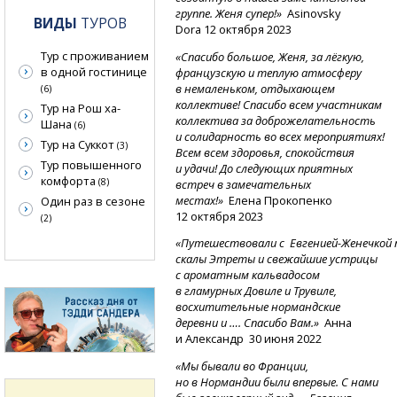
группе. Женя супер!»
Asinovsky
ВИДЫ
ТУРОВ
Dora 12 октября 2023
Тур с проживанием
«Спасибо большое, Женя, за лёгкую,
в одной гостинице
французскую и теплую атмосферу
в немаленьком, отдыхающем
(6)
коллективе! Спасибо всем участникам
Тур на Рош ха-
коллектива за доброжелательность
Шана
(6)
и солидарность во всех мероприятиях!
Тур на Суккот
(3)
Всем всем здоровья, спокойствия
Тур повышенного
и удачи! До следующих приятных
комфорта
(8)
встреч в замечательных
местах!»
Елена Прокопенко
Один раз в сезоне
12 октября 2023
(2)
«Путешествовали
с
Евгенией-Женечкой
скалы Этреты и свежайшие устрицы
с ароматным кальвадосом
в гламурных Довиле и Трувиле,
восхитительные нормандские
деревни и …. Спасибо Вам.»
Анна
и Александр 30 июня 2022
«Мы бывали во Франции,
но в Нормандии были впервые. С нами