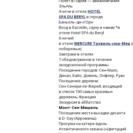
Полет в Париж — авиакомпания
ЭльАль
4 ночи в отеле
HOTEL
SPA DU BERYL
в городе
Баньоль–де-л'Орн
Вход в бассейн, сауну и хамам *в
отеле Hotel SPA du Beryl
6 ночей
в отеле
MERCURE
Трувиль-сюр-Мер
(
побережье)
Завтраки в отелях
7 обедов/ужинов в течение
экскурсионной программы
Посещение городов:
Сен-Мало,
Динан, Байо, Довиль, Онфлер, Руан
Посещение деревни
Сен-Сенери-ле-Жерей,
входящей
в список 100 самых красивых
деревень Франции
Экскурсия в аббатство
Монт-Сен-Мишель
Посещение места высадки десанта
в D- Day (Арроманш)
Прогулка на катере вдоль
Атлантического океана («Цветущий