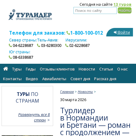
Сегодня на сайте
13 туров
Телефон для заказов:
1-800-100-012
Войти
Север страны:
Тель-Авив:
Иерусалим:
04-6228687
03-6280300
02-6228687
Юг страны:
08-6338687
Туры
Гиды
Отзывы клиентов
Новости
Статьи
О нас
Контакты
Видео
Авиабилеты
Cовет дня
Рассказ дня
Главная
>
Новости
>
ТУРЫ
ПО
30 марта 2026
СТРАНАМ
Турлидер
Развернуть все 8
в Нормандии
стран
и Бретани — роман
с продолжением —