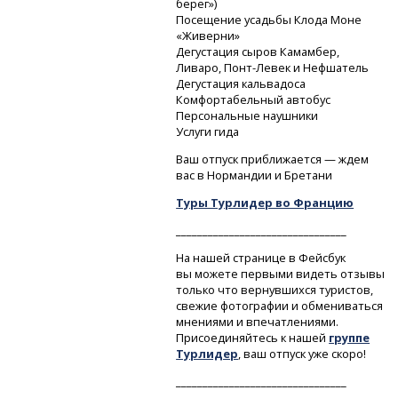
берег»)
Посещение усадьбы Клода Моне
«Живерни»
Дегустация сыров Камамбер,
Ливаро,
Понт-Левек
и Нефшатель
Дегустация кальвадоса
Комфортабельный автобус
Персональные наушники
Услуги гида
Ваш отпуск приближается — ждем
вас в Нормандии и Бретани
Туры Турлидер во Францию
________________________________
На нашей странице в Фейсбук
вы можете первыми видеть отзывы
только что вернувшихся туристов,
свежие фотографии и обмениваться
мнениями и впечатлениями.
Присоединяйтесь к нашей
группе
Турлидер
, ваш отпуск уже скоро!
________________________________