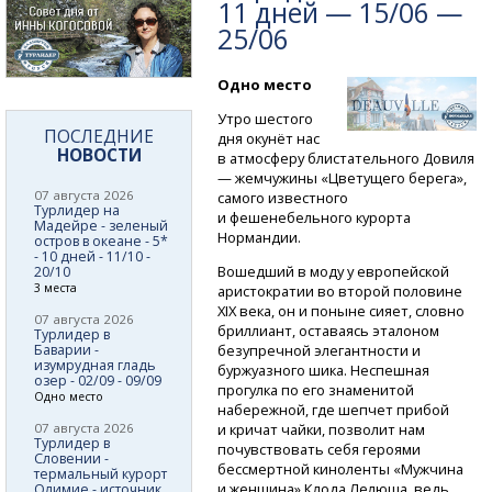
11 дней — 15/06 —
25/06
Одно место
Утро шестого
ПОСЛЕДНИЕ
дня окунёт нас
НОВОСТИ
в атмосферу блистательного Довиля
— жемчужины «Цветущего берега»,
07 августа 2026
самого известного
Турлидер на
и фешенебельного курорта
Мадейре - зеленый
Нормандии.
остров в океане - 5*
- 10 дней - 11/10 -
Вошедший в моду у европейской
20/10
3 места
аристократии во второй половине
XIX века, он и поныне сияет, словно
07 августа 2026
бриллиант, оставаясь эталоном
Турлидер в
Баварии -
безупречной элегантности и
изумрудная гладь
буржуазного шика. Неспешная
озер - 02/09 - 09/09
прогулка по его знаменитой
Одно место
набережной, где шепчет прибой
07 августа 2026
и кричат чайки, позволит нам
Турлидер в
почувствовать себя героями
Словении -
бессмертной киноленты «Мужчина
термальный курорт
и женщина» Клода Лелюша, ведь
Олимие - источник