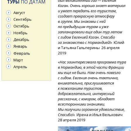
был великолепный гид — Евгения
ТУРЫ
ПО ДАТАМ
Коган. Очень хорошо знает материал
и умеет передать его туристам,
Август
создает прекрасную атмосферу
Сентябрь
в группе. Мы знакомы с ней
Октябрь
по предыдущим турам и уже
запланировали еще один тур летом
Ноябрь
с гидом Евгенией Коган. Спасибо
Декабрь
за знакомство с Нормандией!»
Юлий
Январь
и Татьяна Гальперины 26 апреля
2019
Февраль
Март
«Нас заинтересовала программа тура
Апрель
в Нормандию, в этой части Франции
мы еще не были. Нам очень повезло
с гидом. Евгения очень тактична,
внимательна, прислушивается
к пожеланиям туристов,
доброжелательна, интересный
рассказчик, с юмором, обладает
всесторонними знаниями.
Мы получили огромное удовольствие,
Спасибо!»
Ирена и Илья Велькович
28 апреля 2019